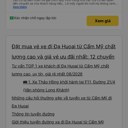
Cần có sự kiên nhẫn và giải thích quy trình cũng như các thứ có liên quan
đến chuyến xe cho khách hàng hiểu , Lỡ mấy người lớn tuổi Họ không rành
công nghệ , đặt xe mà tụi em nói giọng đó , không ai đi đâu ! xin góp ý ,
Xem thêm
Thanks
Xác nhận chỗ ngay lập tức
Xem giá
Đặt mua vé xe đi Đạ Huoai từ Cẩm Mỹ chất
lượng cao và giá vé ưu đãi nhất: 12 chuyến
Tư vấn TOP 1 xe khách đi Đạ Huoai từ Cẩm Mỹ chất
lượng cao, uy tín, giá rẻ nhất 08/2026
🚌 1. Xe Thảo Hồng khởi hành tại F11, Đường 21/4
(Văn phòng Long Khánh)
Những câu hỏi thường gặp về tuyến xe từ Cẩm Mỹ đi
Đạ Huoai
Thông tin tuyến đường
Giới thiệu tuyến đường xe đi Đạ Huoai từ Cẩm Mỹ