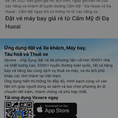
xe Tết 2027 bao gồm giá vé, lịch trình, ngày giờ bán vé của
các hãng xe khách đi tuyến đường Cẩm Mỹ - Đạ Huoai và Đạ
Huoai - Cẩm Mỹ ngay khi có thông tin từ các hãng xe.
Đặt vé máy bay giá rẻ từ Cẩm Mỹ đi Đạ
Huoai
Ứng dụng đặt vé Xe khách, Máy bay,
Tàu hoả và Thuê xe
Vexere - ứng dụng đặt vé đa phương tiện với hơn 3000+ nhà
xe chất lượng cao, 5000+ tuyến đường toàn quốc, tất cả hãng
bay và hãng tàu cùng dịch vụ thuê xe máy, xe du lịch phủ
khắp các tỉnh thành tại Việt Nam.
Ứng dụng hiển thị thông tin đầy đủ, minh bạch cùng vô vàn
tiện ích giúp người dùng so sánh và lựa chọn phương án di
chuyển tiết kiệm, nhanh chóng và phù hợp nhất.
Tải ứng dụng Vexere ngay