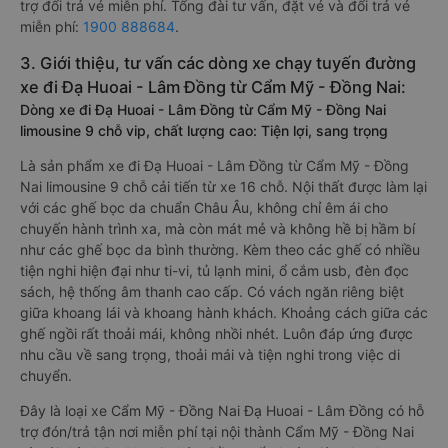
trợ đổi trả vé miễn phí. Tổng đài tư vấn, đặt vé và đổi trả vé
miễn phí:
1900 888684
.
3. Giới thiệu, tư vấn các dòng xe chạy tuyến đường
xe đi Đạ Huoai - Lâm Đồng từ Cẩm Mỹ - Đồng Nai:
Dòng xe đi Đạ Huoai - Lâm Đồng từ Cẩm Mỹ - Đồng Nai
limousine 9 chỗ vip, chất lượng cao: Tiện lợi, sang trọng
Là sản phẩm xe đi Đạ Huoai - Lâm Đồng từ Cẩm Mỹ - Đồng
Nai limousine 9 chỗ cải tiến từ xe 16 chỗ. Nội thất được làm lại
với các ghế bọc da chuẩn Châu Âu, không chỉ êm ái cho
chuyến hành trình xa, mà còn mát mẻ và không hề bị hầm bí
như các ghế bọc da bình thường. Kèm theo các ghế có nhiều
tiện nghi hiện đại như ti-vi, tủ lạnh mini, ổ cắm usb, đèn đọc
sách, hệ thống âm thanh cao cấp. Có vách ngăn riêng biệt
giữa khoang lái và khoang hành khách. Khoảng cách giữa các
ghế ngồi rất thoải mái, không nhồi nhét. Luôn đáp ứng được
nhu cầu về sang trọng, thoải mái và tiện nghi trong việc di
chuyển.
Đây là loại xe Cẩm Mỹ - Đồng Nai Đạ Huoai - Lâm Đồng có hỗ
trợ đón/trả tận nơi miễn phí tại nội thành Cẩm Mỹ - Đồng Nai