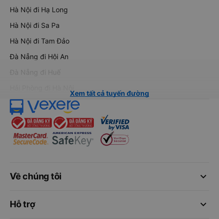
Hà Nội đi Hạ Long
Hà Nội đi Sa Pa
Hà Nội đi Tam Đảo
Đà Nẵng đi Hội An
Đà Nẵng đi Huế
Hải Phòng đi Hà Nội
Xem tất cả tuyến đường
keyboard_arrow_down
Về chúng tôi
keyboard_arrow_down
Hỗ trợ