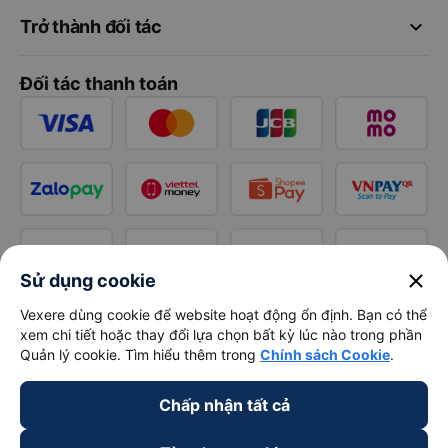
keyboard_arrow_down
Trở thành đối tác
Đối tác thanh toán
close
Sử dụng cookie
Vexere dùng cookie để website hoạt động ổn định. Bạn có thể
xem chi tiết hoặc thay đổi lựa chọn bất kỳ lúc nào trong phần
Quản lý cookie. Tìm hiểu thêm trong
Chính sách Cookie
.
Chấp nhận tất cả