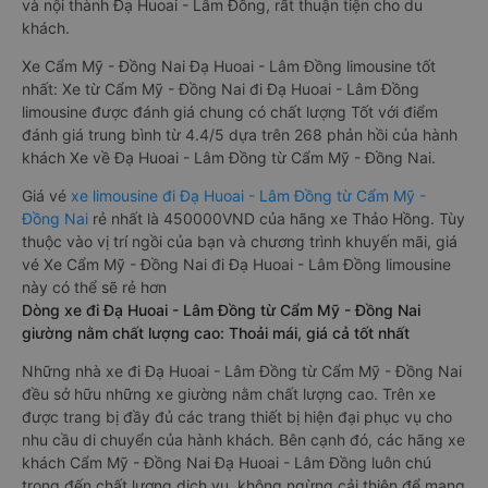
và nội thành Đạ Huoai - Lâm Đồng, rất thuận tiện cho du
khách.
Xe Cẩm Mỹ - Đồng Nai Đạ Huoai - Lâm Đồng limousine tốt
nhất: Xe từ Cẩm Mỹ - Đồng Nai đi Đạ Huoai - Lâm Đồng
limousine được đánh giá chung có chất lượng Tốt với điểm
đánh giá trung bình từ 4.4/5 dựa trên 268 phản hồi của hành
khách Xe về Đạ Huoai - Lâm Đồng từ Cẩm Mỹ - Đồng Nai.
Giá vé
xe limousine đi Đạ Huoai - Lâm Đồng từ Cẩm Mỹ -
Đồng Nai
rẻ nhất là 450000VND của hãng xe Thảo Hồng. Tùy
thuộc vào vị trí ngồi của bạn và chương trình khuyến mãi, giá
vé Xe Cẩm Mỹ - Đồng Nai đi Đạ Huoai - Lâm Đồng limousine
này có thể sẽ rẻ hơn
Dòng xe đi Đạ Huoai - Lâm Đồng từ Cẩm Mỹ - Đồng Nai
giường nằm chất lượng cao: Thoải mái, giá cả tốt nhất
Những nhà xe đi Đạ Huoai - Lâm Đồng từ Cẩm Mỹ - Đồng Nai
đều sở hữu những xe giường nằm chất lượng cao. Trên xe
được trang bị đầy đủ các trang thiết bị hiện đại phục vụ cho
nhu cầu di chuyển của hành khách. Bên cạnh đó, các hãng xe
khách Cẩm Mỹ - Đồng Nai Đạ Huoai - Lâm Đồng luôn chú
trọng đến chất lượng dịch vụ, không ngừng cải thiện để mang