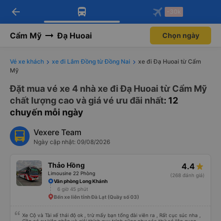
arrow_back
Tải app Vexere ngay!
Tải app Vexere
-30k
Mở app
Mở app
Nhận ưu đãi thành viên độc
-30k/ghế khi đặt vé máy bay qua
quyền
app
Cẩm Mỹ
Đạ Huoai
Chọn ngày
Vé xe khách
xe đi Lâm Đồng từ Đồng Nai
xe đi Đạ Huoai từ Cẩm
Mỹ
Đặt mua vé xe 4 nhà xe đi Đạ Huoai từ Cẩm Mỹ
chất lượng cao và giá vé ưu đãi nhất
: 12
chuyến mỗi ngày
Vexere Team
Ngày cập nhật: 09/08/2026
Thảo Hồng
4.4
Limousine 22 Phòng
(268 đánh giá)
Văn phòng Long Khánh
6 giờ 45 phút
Bến xe liên tỉnh Đà Lạt (Quầy số 03)
Xe Cộ và Tài xế thái độ ok , trừ mấy bạn tổng đài viên ra , Rất cục súc nha ,