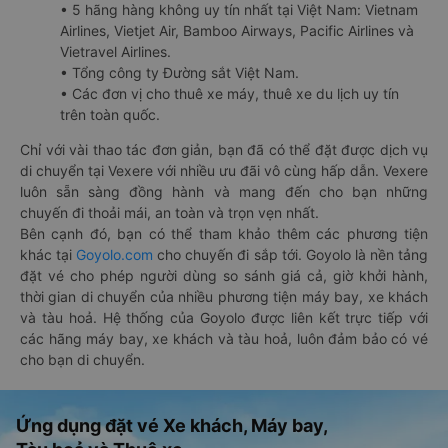
• 5 hãng hàng không uy tín nhất tại Việt Nam: Vietnam
Airlines, Vietjet Air, Bamboo Airways, Pacific Airlines và
Vietravel Airlines.
• Tổng công ty Đường sắt Việt Nam.
• Các đơn vị cho thuê xe máy, thuê xe du lịch uy tín
trên toàn quốc.
Chỉ với vài thao tác đơn giản, bạn đã có thể đặt được dịch vụ
di chuyển tại Vexere với nhiều ưu đãi vô cùng hấp dẫn. Vexere
luôn sẵn sàng đồng hành và mang đến cho bạn những
chuyến đi thoải mái, an toàn và trọn vẹn nhất.
Bên cạnh đó, bạn có thể tham khảo thêm các phương tiện
khác tại
Goyolo.com
cho chuyến đi sắp tới. Goyolo là nền tảng
đặt vé cho phép người dùng so sánh giá cả, giờ khởi hành,
thời gian di chuyển của nhiều phương tiện máy bay, xe khách
và tàu hoả. Hệ thống của Goyolo được liên kết trực tiếp với
các hãng máy bay, xe khách và tàu hoả, luôn đảm bảo có vé
cho bạn di chuyển.
Ứng dụng đặt vé Xe khách, Máy bay,