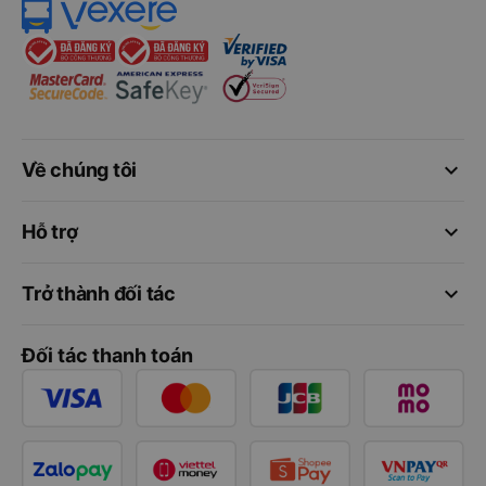
keyboard_arrow_down
Về chúng tôi
keyboard_arrow_down
Hỗ trợ
keyboard_arrow_down
Trở thành đối tác
Đối tác thanh toán