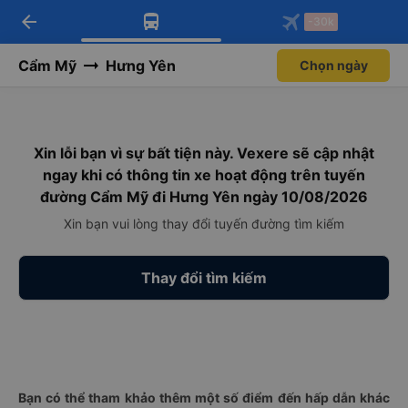
arrow_back
Tải app Vexere ngay!
Tải app Vexere
-30k
Mở app
Mở app
Nhận ưu đãi thành viên độc
-30k/ghế khi đặt vé máy bay qua
quyền
app
Cẩm Mỹ
Hưng Yên
Chọn ngày
Xin lỗi bạn vì sự bất tiện này. Vexere sẽ cập nhật
ngay khi có thông tin xe hoạt động trên tuyến
đường Cẩm Mỹ đi Hưng Yên ngày 10/08/2026
Xin bạn vui lòng thay đổi tuyến đường tìm kiếm
Thay đổi tìm kiếm
Bạn có thể tham khảo thêm một số điểm đến hấp dẫn khác