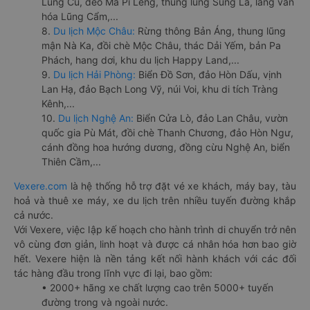
Lũng Cú, đèo Mã Pí Lèng, thung lũng Sủng Là, làng văn
hóa Lũng Cẩm,...
8.
Du lịch Mộc Châu:
Rừng thông Bản Áng, thung lũng
mận Nà Ka, đồi chè Mộc Châu, thác Dải Yếm, bản Pa
Phách, hang dơi, khu du lịch Happy Land,...
9.
Du lịch Hải Phòng:
Biển Đồ Sơn, đảo Hòn Dấu, vịnh
Lan Hạ, đảo Bạch Long Vỹ, núi Voi, khu di tích Tràng
Kênh,...
10.
Du lịch Nghệ An:
Biển Cửa Lò, đảo Lan Châu, vườn
quốc gia Pù Mát, đồi chè Thanh Chương, đảo Hòn Ngư,
cánh đồng hoa hướng dương, đồng cừu Nghệ An, biển
Thiên Cầm,...
Vexere.com
là hệ thống hỗ trợ đặt vé xe khách, máy bay, tàu
hoả và thuê xe máy, xe du lịch trên nhiều tuyến đường khắp
cả nước.
Với Vexere, việc lập kế hoạch cho hành trình di chuyển trở nên
vô cùng đơn giản, linh hoạt và được cá nhân hóa hơn bao giờ
hết. Vexere hiện là nền tảng kết nối hành khách với các đối
tác hàng đầu trong lĩnh vực đi lại, bao gồm:
• 2000+ hãng xe chất lượng cao trên 5000+ tuyến
đường trong và ngoài nước.