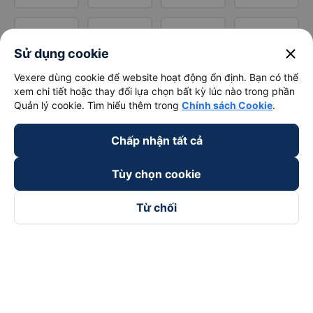
close
Sử dụng cookie
Vexere dùng cookie để website hoạt động ổn định. Bạn có thể
xem chi tiết hoặc thay đổi lựa chọn bất kỳ lúc nào trong phần
Quản lý cookie. Tìm hiểu thêm trong
Chính sách Cookie
.
Chấp nhận tất cả
Tùy chọn cookie
Từ chối
Theo dõi chúng tôi trên
Facebook
Tiktok
Youtube
Công ty TNHH Thương Mại Dịch Vụ Vexere