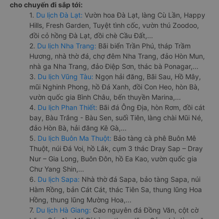
cho chuyến đi sắp tới:
1.
Du lịch Đà Lạt:
Vườn hoa Đà Lạt, làng Cù Lần, Happy
Hills, Fresh Garden, Tuyệt tình cốc, vườn thú Zoodoo,
đồi cỏ hồng Đà Lạt, đồi chè Cầu Đất,...
2.
Du lịch Nha Trang:
Bãi biển Trần Phú, tháp Trầm
Hương, nhà thờ đá, chợ đêm Nha Trang, đảo Hòn Mun,
nhà ga Nha Trang, đảo Điệp Sơn, thác bà Ponagar,...
3.
Du lịch Vũng Tàu:
Ngọn hải đăng, Bãi Sau, Hồ Mây,
mũi Nghinh Phong, hồ Đá Xanh, đồi Con Heo, hòn Bà,
vườn quốc gia Bình Châu, bến thuyền Marina,...
4.
Du lịch Phan Thiết:
Bãi đá Ông Địa, hòn Rơm, đồi cát
bay, Bàu Trắng - Bàu Sen, suối Tiên, làng chài Mũi Né,
đảo Hòn Bà, hải đăng Kê Gà,...
5.
Du lịch Buôn Ma Thuột:
Bảo tàng cà phê Buôn Mê
Thuột, núi Đá Voi, hồ Lắk, cụm 3 thác Dray Sap – Dray
Nur – Gia Long, Buôn Đôn, hồ Ea Kao, vườn quốc gia
Chư Yang Shin,...
6.
Du lịch Sapa:
Nhà thờ đá Sapa, bảo tàng Sapa, núi
Hàm Rồng, bản Cát Cát, thác Tiên Sa, thung lũng Hoa
Hồng, thung lũng Mường Hoa,...
7.
Du lịch Hà Giang:
Cao nguyên đá Đồng Văn, cột cờ