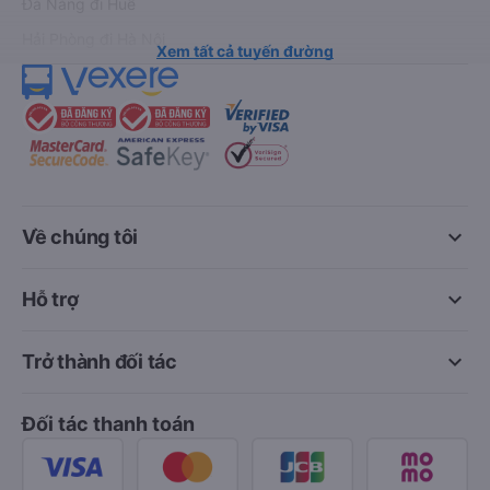
Đà Nẵng đi Huế
Hải Phòng đi Hà Nội
Xem tất cả tuyến đường
keyboard_arrow_down
Về chúng tôi
keyboard_arrow_down
Hỗ trợ
keyboard_arrow_down
Trở thành đối tác
Đối tác thanh toán