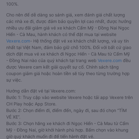
100%.
Cho nên để dễ dàng so sánh giá, xem đánh giá chất lượng
các nhà xe đi, được đảm bảo quyền lợi cao nhất, được hưởng
nhiều ưu đãi giảm giá vé xe khách Cẩm Mỹ - Đồng Nai Ngọc
Hiển - Cà Mau, hành khách có thể đặt mua tại website
Vexere.com
- Hệ thống đặt vé xe khách chất lượng, và uy tín
nhất tại Việt Nam, đảm bảo giữ chỗ 100%. Đối với bất cứ giao
dịch đặt mua vé xe khách đi Ngọc Hiển - Cà Mau từ Cẩm Mỹ
- Đồng Nai nào của quý khách tại trang web
Vexere.com
đều
được Vexere cam kết giải quyết sự cố. Chính sách tặng
coupon giảm giá hoặc hoàn tiền sẽ tùy theo từng trường hợp
sự việc.
Hướng dẫn đặt vé tại Vexere.com:
Bước 1: Truy cập vào website Vexere hoặc tải app Vexere trên
CH Play hoặc App Store.
Bước 2: Chọn điểm đi, điểm đến, ngày đi, sau đó chọn “TÌM
VÉ XE”.
Bước 3: Chọn hãng xe khách đi Ngọc Hiển - Cà Mau từ Cẩm
Mỹ - Đồng Nai, giờ khởi hành phù hợp. Bấm chọn vào khung
giờ quý khách muốn đi để tiến hành đặt vé.