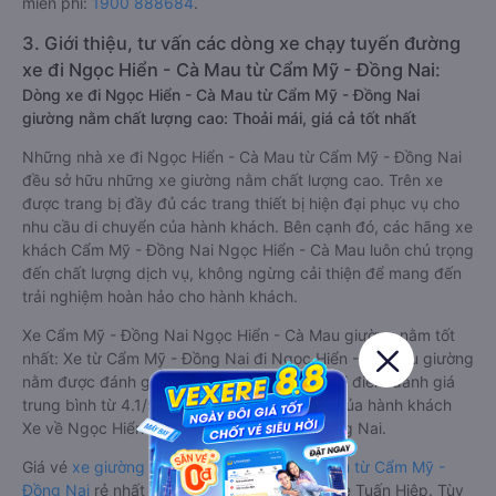
miễn phí:
1900 888684
.
3. Giới thiệu, tư vấn các dòng xe chạy tuyến đường
xe đi Ngọc Hiển - Cà Mau từ Cẩm Mỹ - Đồng Nai:
Dòng xe đi Ngọc Hiển - Cà Mau từ Cẩm Mỹ - Đồng Nai
giường nằm chất lượng cao: Thoải mái, giá cả tốt nhất
Những nhà xe đi Ngọc Hiển - Cà Mau từ Cẩm Mỹ - Đồng Nai
đều sở hữu những xe giường nằm chất lượng cao. Trên xe
được trang bị đầy đủ các trang thiết bị hiện đại phục vụ cho
nhu cầu di chuyển của hành khách. Bên cạnh đó, các hãng xe
khách Cẩm Mỹ - Đồng Nai Ngọc Hiển - Cà Mau luôn chú trọng
đến chất lượng dịch vụ, không ngừng cải thiện để mang đến
trải nghiệm hoàn hảo cho hành khách.
Xe Cẩm Mỹ - Đồng Nai Ngọc Hiển - Cà Mau giường nằm tốt
nhất: Xe từ Cẩm Mỹ - Đồng Nai đi Ngọc Hiển - Cà Mau giường
nằm được đánh giá chung chất lượng Tốt với điểm đánh giá
trung bình từ 4.1/5 dựa trên 1659 phản hồi của hành khách
Xe về Ngọc Hiển - Cà Mau từ Cẩm Mỹ - Đồng Nai.
Giá vé
xe giường nằm đi Ngọc Hiển - Cà Mau từ Cẩm Mỹ -
Đồng Nai
rẻ nhất là 410000VND của hãng xe Tuấn Hiệp. Tùy