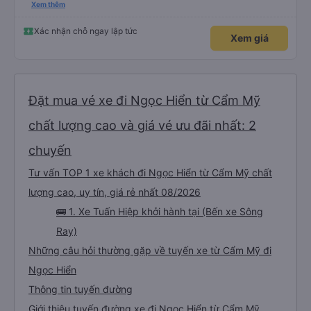
nghiêm cẩn, hiếm thấy giữa thời buổi kim tiền vội vã. Xã hội loạn đạo. Xin gửi
Xem thêm
lời tán dương chân thành, kính chúc nhà xe ngày một hưng thịnh, vạn lộ bình
an.”
Xác nhận chỗ ngay lập tức
Xem giá
Đặt mua vé xe đi Ngọc Hiển từ Cẩm Mỹ
chất lượng cao và giá vé ưu đãi nhất: 2
chuyến
Tư vấn TOP 1 xe khách đi Ngọc Hiển từ Cẩm Mỹ chất
lượng cao, uy tín, giá rẻ nhất 08/2026
🚌 1. Xe Tuấn Hiệp khởi hành tại (Bến xe Sông
Ray)
Những câu hỏi thường gặp về tuyến xe từ Cẩm Mỹ đi
Ngọc Hiển
Thông tin tuyến đường
Giới thiệu tuyến đường xe đi Ngọc Hiển từ Cẩm Mỹ