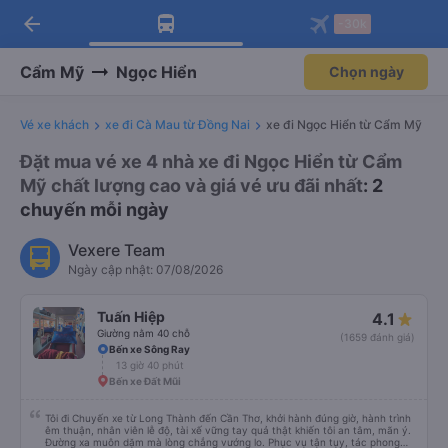
arrow_back
Tải app Vexere ngay!
Tải app Vexere
-30k
Mở app
Mở app
Nhận ưu đãi thành viên độc
-30k/ghế khi đặt vé máy bay qua
quyền
app
Cẩm Mỹ
Ngọc Hiển
Chọn ngày
Vé xe khách
xe đi Cà Mau từ Đồng Nai
xe đi Ngọc Hiển từ Cẩm Mỹ
Đặt mua vé xe 4 nhà xe đi Ngọc Hiển từ Cẩm
Mỹ chất lượng cao và giá vé ưu đãi nhất
: 2
chuyến mỗi ngày
Vexere Team
Ngày cập nhật: 07/08/2026
Tuấn Hiệp
4.1
Giường nằm 40 chỗ
(1659 đánh giá)
Bến xe Sông Ray
13 giờ 40 phút
Bến xe Đất Mũi
Tôi đi Chuyến xe từ Long Thành đến Cần Thơ, khởi hành đúng giờ, hành trình
êm thuận, nhân viên lễ độ, tài xế vững tay quả thật khiến tôi an tâm, mãn ý.
Đường xa muôn dặm mà lòng chẳng vướng lo. Phục vụ tận tụy, tác phong