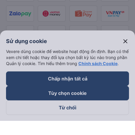
close
Sử dụng cookie
Vexere dùng cookie để website hoạt động ổn định. Bạn có thể
xem chi tiết hoặc thay đổi lựa chọn bất kỳ lúc nào trong phần
Quản lý cookie. Tìm hiểu thêm trong
Chính sách Cookie
.
Chấp nhận tất cả
Tùy chọn cookie
Từ chối
Theo dõi chúng tôi trên
Facebook
Tiktok
Youtube