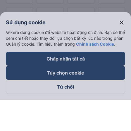
close
Sử dụng cookie
Vexere dùng cookie để website hoạt động ổn định. Bạn có thể
xem chi tiết hoặc thay đổi lựa chọn bất kỳ lúc nào trong phần
Quản lý cookie. Tìm hiểu thêm trong
Chính sách Cookie
.
Chấp nhận tất cả
Tùy chọn cookie
Từ chối
Theo dõi chúng tôi trên
Facebook
Tiktok
Youtube
Công ty TNHH Thương Mại Dịch Vụ Vexere