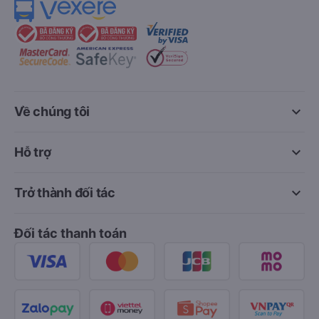
keyboard_arrow_down
Về chúng tôi
keyboard_arrow_down
Hỗ trợ
keyboard_arrow_down
Trở thành đối tác
Đối tác thanh toán