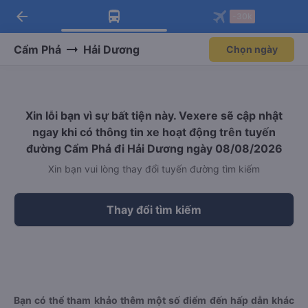
arrow_back
Tải app Vexere ngay!
Tải app Vexere
-30k
Mở app
Mở app
Nhận ưu đãi thành viên độc
-30k/ghế khi đặt vé máy bay qua
quyền
app
Cẩm Phả
Hải Dương
Chọn ngày
Xin lỗi bạn vì sự bất tiện này. Vexere sẽ cập nhật
ngay khi có thông tin xe hoạt động trên tuyến
đường Cẩm Phả đi Hải Dương ngày 08/08/2026
Xin bạn vui lòng thay đổi tuyến đường tìm kiếm
Thay đổi tìm kiếm
Bạn có thể tham khảo thêm một số điểm đến hấp dẫn khác