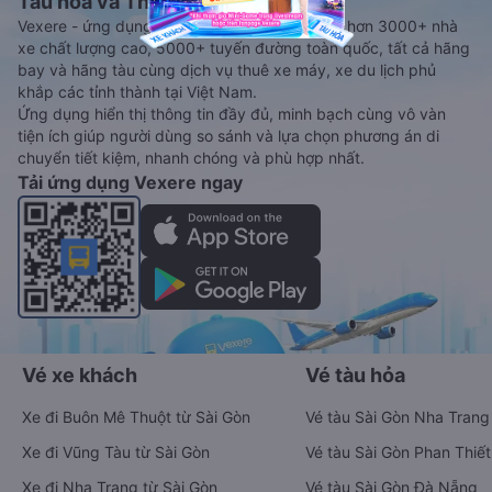
Tàu hoả và Thuê xe
Vexere - ứng dụng đặt vé đa phương tiện với hơn 3000+ nhà
xe chất lượng cao, 5000+ tuyến đường toàn quốc, tất cả hãng
bay và hãng tàu cùng dịch vụ thuê xe máy, xe du lịch phủ
khắp các tỉnh thành tại Việt Nam.
Ứng dụng hiển thị thông tin đầy đủ, minh bạch cùng vô vàn
tiện ích giúp người dùng so sánh và lựa chọn phương án di
chuyển tiết kiệm, nhanh chóng và phù hợp nhất.
Tải ứng dụng Vexere ngay
Vé xe khách
Vé tàu hỏa
Xe đi Buôn Mê Thuột từ Sài Gòn
Vé tàu Sài Gòn Nha Trang
Xe đi Vũng Tàu từ Sài Gòn
Vé tàu Sài Gòn Phan Thiết
Xe đi Nha Trang từ Sài Gòn
Vé tàu Sài Gòn Đà Nẵng