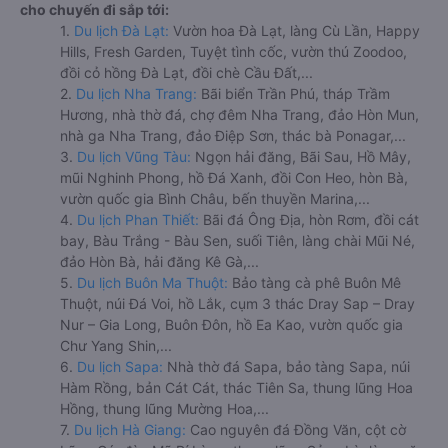
cho chuyến đi sắp tới:
1.
Du lịch Đà Lạt:
Vườn hoa Đà Lạt, làng Cù Lần, Happy
Hills, Fresh Garden, Tuyệt tình cốc, vườn thú Zoodoo,
đồi cỏ hồng Đà Lạt, đồi chè Cầu Đất,...
2.
Du lịch Nha Trang:
Bãi biển Trần Phú, tháp Trầm
Hương, nhà thờ đá, chợ đêm Nha Trang, đảo Hòn Mun,
nhà ga Nha Trang, đảo Điệp Sơn, thác bà Ponagar,...
3.
Du lịch Vũng Tàu:
Ngọn hải đăng, Bãi Sau, Hồ Mây,
mũi Nghinh Phong, hồ Đá Xanh, đồi Con Heo, hòn Bà,
vườn quốc gia Bình Châu, bến thuyền Marina,...
4.
Du lịch Phan Thiết:
Bãi đá Ông Địa, hòn Rơm, đồi cát
bay, Bàu Trắng - Bàu Sen, suối Tiên, làng chài Mũi Né,
đảo Hòn Bà, hải đăng Kê Gà,...
5.
Du lịch Buôn Ma Thuột:
Bảo tàng cà phê Buôn Mê
Thuột, núi Đá Voi, hồ Lắk, cụm 3 thác Dray Sap – Dray
Nur – Gia Long, Buôn Đôn, hồ Ea Kao, vườn quốc gia
Chư Yang Shin,...
6.
Du lịch Sapa:
Nhà thờ đá Sapa, bảo tàng Sapa, núi
Hàm Rồng, bản Cát Cát, thác Tiên Sa, thung lũng Hoa
Hồng, thung lũng Mường Hoa,...
7.
Du lịch Hà Giang:
Cao nguyên đá Đồng Văn, cột cờ