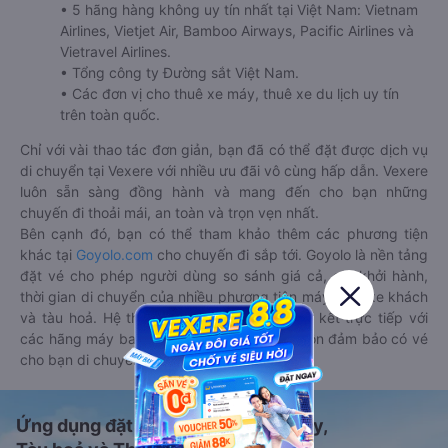
• 5 hãng hàng không uy tín nhất tại Việt Nam: Vietnam
Airlines, Vietjet Air, Bamboo Airways, Pacific Airlines và
Vietravel Airlines.
• Tổng công ty Đường sắt Việt Nam.
• Các đơn vị cho thuê xe máy, thuê xe du lịch uy tín
trên toàn quốc.
Chỉ với vài thao tác đơn giản, bạn đã có thể đặt được dịch vụ
di chuyển tại Vexere với nhiều ưu đãi vô cùng hấp dẫn. Vexere
luôn sẵn sàng đồng hành và mang đến cho bạn những
chuyến đi thoải mái, an toàn và trọn vẹn nhất.
Bên cạnh đó, bạn có thể tham khảo thêm các phương tiện
khác tại
Goyolo.com
cho chuyến đi sắp tới. Goyolo là nền tảng
đặt vé cho phép người dùng so sánh giá cả, giờ khởi hành,
thời gian di chuyển của nhiều phương tiện máy bay, xe khách
và tàu hoả. Hệ thống của Goyolo được liên kết trực tiếp với
các hãng máy bay, xe khách và tàu hoả, luôn đảm bảo có vé
cho bạn di chuyển.
Ứng dụng đặt vé Xe khách, Máy bay,