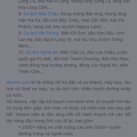
Lũng Cú, đèo Mã Pí Lèng, thung lũng Sủng Là, làng văn
hóa Lũng Cẩm,...
8.
Du lịch Mộc Châu:
Rừng thông Bản Áng, thung lũng
mận Nà Ka, đồi chè Mộc Châu, thác Dải Yếm, bản Pa
Phách, hang dơi, khu du lịch Happy Land,...
9.
Du lịch Hải Phòng:
Biển Đồ Sơn, đảo Hòn Dấu, vịnh
Lan Hạ, đảo Bạch Long Vỹ, núi Voi, khu di tích Tràng
Kênh,...
10.
Du lịch Nghệ An:
Biển Cửa Lò, đảo Lan Châu, vườn
quốc gia Pù Mát, đồi chè Thanh Chương, đảo Hòn Ngư,
cánh đồng hoa hướng dương, đồng cừu Nghệ An, biển
Thiên Cầm,...
Vexere.com
là hệ thống hỗ trợ đặt vé xe khách, máy bay, tàu
hoả và thuê xe máy, xe du lịch trên nhiều tuyến đường khắp
cả nước.
Với Vexere, việc lập kế hoạch cho hành trình di chuyển trở nên
vô cùng đơn giản, linh hoạt và được cá nhân hóa hơn bao giờ
hết. Vexere hiện là nền tảng kết nối hành khách với các đối
tác hàng đầu trong lĩnh vực đi lại, bao gồm:
• 2000+ hãng xe chất lượng cao trên 5000+ tuyến
đường trong và ngoài nước.