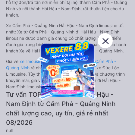
hỗ trợ đón/trả tận nơi miễn phí tại nội thành Cẩm Phả - Quảng
Ninh và nội thành Hải Hậu - Nam Định, rất thuận tiện cho du
khách.
Xe Cẩm Phả - Quảng Ninh Hải Hậu - Nam Định limousine tốt
nhất: Xe từ Cẩm Phả - Quảng Ninh đi Hải Hậu - Nam Định
limousine được đánh giá chung có chất lượng Tốt với điểm
đánh giá trung bình từ 4.6/5 dựa trên 107 phản hồi của hành
khách Xe về Hải Hậu - Nam Định từ Cẩm Phả - Quảng Ninh.
Giá vé
xe limousine đi Hải Hậu - Nam Định từ Cẩm Phả -
Quảng Ninh
rẻ nhất là 300000VND của hãng xe Đức Lộc
Limousine. Tùy thuộc vào vị trí ngồi của bạn và chương trình
khuyến mãi, giá vé Xe Cẩm Phả - Quảng Ninh đi Hải Hậu -
Nam Định limousine này có thể sẽ rẻ hơn
Tư vấn TOP 1 xe khách đi Hải Hậu -
Nam Định từ Cẩm Phả - Quảng Ninh
chất lượng cao, uy tín, giá rẻ nhất
08/2026
null