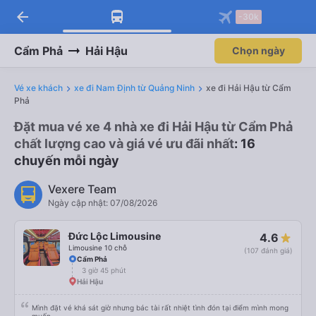
arrow_back
-30k
Cẩm Phả
Hải Hậu
Chọn ngày
Vé xe khách
xe đi Nam Định từ Quảng Ninh
xe đi Hải Hậu từ Cẩm
Phả
Đặt mua vé xe 4 nhà xe đi Hải Hậu từ Cẩm Phả
chất lượng cao và giá vé ưu đãi nhất
: 16
chuyến mỗi ngày
Vexere Team
Ngày cập nhật: 07/08/2026
Đức Lộc Limousine
4.6
Limousine 10 chỗ
(107 đánh giá)
Cẩm Phả
3 giờ 45 phút
Hải Hậu
Mình đặt vé khá sát giờ nhưng bác tài rất nhiệt tình đón tại điểm mình mong