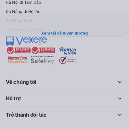
Hà Nội đi Tam Đảo
Đà Nẵng đi Hội An
Đà Nẵng đi Huế
Hải Phòng đi Hà Nội
Xem tất cả tuyến đường
keyboard_arrow_down
Về chúng tôi
keyboard_arrow_down
Hỗ trợ
keyboard_arrow_down
Trở thành đối tác