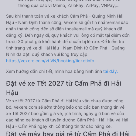
thông qua các ví Momo, ZaloPay, AirPay, VNPay,…
Sau khi thanh toán vé xe khách Cẩm Phả - Quảng Ninh Hải
Hậu - Nam Định thành công, Vexere sẽ gửi tin nhắn/email xác
nhận thành công đến số điện thoại/email mà quý khách đã
đăng ký. Đến ngày đi, quý khách vui lòng có mặt tại điểm đón
trước 30 phút giờ khởi hành để chuẩn bị lên xe. Để kiểm tra
tình trạng vé xe đi Hải Hậu - Nam Định từ Cẩm Phả - Quảng
Ninh đã đặt, quý khách vui lòng truy cập
https://vexere.com/vi-VN/booking/ticketinfo
Xem hướng dẫn chi tiết, minh họa bằng hình ảnh
tại đây.
Đặt vé xe Tết 2027 từ Cẩm Phả đi Hải
Hậu
Vé xe tết 2027 từ Cẩm Phả đi Hải Hậu vẫn chưa được công
bố. Vexere.com sẽ sớm thông báo cho các bạn thông tin vé
xe Tết 2027 bao gồm giá vé, lịch trình, ngày giờ bán vé của
các hãng xe khách đi tuyến đường Cẩm Phả - Hải Hậu và Hải
Hậu - Cẩm Phả ngay khi có thông tin từ các hãng xe.
Đặt vé máy bay giá rẻ từ Cẩm Phả đi Hải