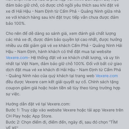
đảm bảo giữ chỗ, có được chỗ ngồi yêu thích sau khi đặt vé
xe đi Hải Hậu - Nam Định từ Cẩm Phả - Quảng Ninh giữa nhà
xe với khách hàng sau khi đặt trực tiếp vẫn chưa được đảm
bảo 100%.
Cho nên để dễ dàng so sánh giá, xem đánh giá chất lượng
các nhà xe đi, được đảm bảo quyền lợi cao nhất, được hưởng
nhiều ưu đãi giảm giá vé xe khách Cẩm Phả - Quảng Ninh Hải
Hậu - Nam Định, hành khách có thể đặt mua tại website
Vexere.com
- Hệ thống đặt vé xe khách chất lượng, và uy tín
nhất tại Việt Nam, đảm bảo giữ chỗ 100%. Đối với bất cứ giao
dịch đặt mua vé xe khách đi Hải Hậu - Nam Định từ Cẩm Phả
- Quảng Ninh nào của quý khách tại trang web
Vexere.com
đều được Vexere cam kết giải quyết sự cố. Chính sách tặng
coupon giảm giá hoặc hoàn tiền sẽ tùy theo từng trường hợp
sự việc.
Hướng dẫn đặt vé tại Vexere.com:
Bước 1: Truy cập vào website Vexere hoặc tải app Vexere trên
CH Play hoặc App Store.
Bước 2: Chọn điểm đi, điểm đến, ngày đi, sau đó chọn “TÌM
VÉ XE”.