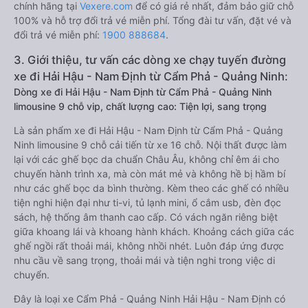
chính hãng tại
Vexere.com
để có giá rẻ nhất, đảm bảo giữ chỗ
100% và hỗ trợ đổi trả vé miễn phí. Tổng đài tư vấn, đặt vé và
đổi trả vé miễn phí:
1900 888684
.
3. Giới thiệu, tư vấn các dòng xe chạy tuyến đường
xe đi Hải Hậu - Nam Định từ Cẩm Phả - Quảng Ninh:
Dòng xe đi Hải Hậu - Nam Định từ Cẩm Phả - Quảng Ninh
limousine 9 chỗ vip, chất lượng cao: Tiện lợi, sang trọng
Là sản phẩm xe đi Hải Hậu - Nam Định từ Cẩm Phả - Quảng
Ninh limousine 9 chỗ cải tiến từ xe 16 chỗ. Nội thất được làm
lại với các ghế bọc da chuẩn Châu Âu, không chỉ êm ái cho
chuyến hành trình xa, mà còn mát mẻ và không hề bị hầm bí
như các ghế bọc da bình thường. Kèm theo các ghế có nhiều
tiện nghi hiện đại như ti-vi, tủ lạnh mini, ổ cắm usb, đèn đọc
sách, hệ thống âm thanh cao cấp. Có vách ngăn riêng biệt
giữa khoang lái và khoang hành khách. Khoảng cách giữa các
ghế ngồi rất thoải mái, không nhồi nhét. Luôn đáp ứng được
nhu cầu về sang trọng, thoải mái và tiện nghi trong việc di
chuyển.
Đây là loại xe Cẩm Phả - Quảng Ninh Hải Hậu - Nam Định có