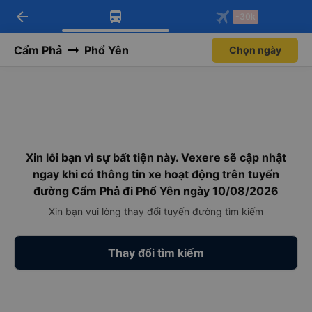
arrow_back
Tải app Vexere ngay!
Tải app Vexere
-30k
Mở app
Mở app
Nhận ưu đãi thành viên độc
-30k/ghế khi đặt vé máy bay qua
quyền
app
Cẩm Phả
Phổ Yên
Chọn ngày
Xin lỗi bạn vì sự bất tiện này. Vexere sẽ cập nhật
ngay khi có thông tin xe hoạt động trên tuyến
đường Cẩm Phả đi Phổ Yên ngày 10/08/2026
Xin bạn vui lòng thay đổi tuyến đường tìm kiếm
Thay đổi tìm kiếm