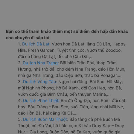
Bạn có thể tham khảo thêm một số điểm đến hấp dẫn khác
cho chuyến đi sắp tới:
1.
Du lịch Đà Lạt:
Vườn hoa Đà Lạt, làng Cù Lần, Happy
Hills, Fresh Garden, Tuyệt tình cốc, vườn thú Zoodoo,
đồi cỏ hồng Đà Lạt, đồi chè Cầu Đất,...
2.
Du lịch Nha Trang:
Bãi biển Trần Phú, tháp Trầm
Hương, nhà thờ đá, chợ đêm Nha Trang, đảo Hòn Mun,
nhà ga Nha Trang, đảo Điệp Sơn, thác bà Ponagar,...
3.
Du lịch Vũng Tàu:
Ngọn hải đăng, Bãi Sau, Hồ Mây,
mũi Nghinh Phong, hồ Đá Xanh, đồi Con Heo, hòn Bà,
vườn quốc gia Bình Châu, bến thuyền Marina,...
4.
Du lịch Phan Thiết:
Bãi đá Ông Địa, hòn Rơm, đồi cát
bay, Bàu Trắng - Bàu Sen, suối Tiên, làng chài Mũi Né,
đảo Hòn Bà, hải đăng Kê Gà,...
5.
Du lịch Buôn Ma Thuột:
Bảo tàng cà phê Buôn Mê
Thuột, núi Đá Voi, hồ Lắk, cụm 3 thác Dray Sap – Dray
Nur – Gia Long, Buôn Đôn, hồ Ea Kao, vườn quốc gia