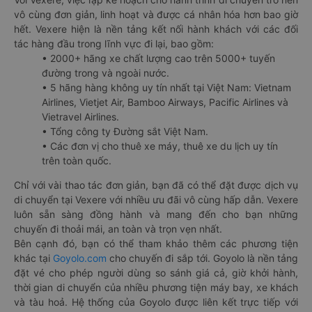
vô cùng đơn giản, linh hoạt và được cá nhân hóa hơn bao giờ
hết. Vexere hiện là nền tảng kết nối hành khách với các đối
tác hàng đầu trong lĩnh vực đi lại, bao gồm:
• 2000+ hãng xe chất lượng cao trên 5000+ tuyến
đường trong và ngoài nước.
• 5 hãng hàng không uy tín nhất tại Việt Nam: Vietnam
Airlines, Vietjet Air, Bamboo Airways, Pacific Airlines và
Vietravel Airlines.
• Tổng công ty Đường sắt Việt Nam.
• Các đơn vị cho thuê xe máy, thuê xe du lịch uy tín
trên toàn quốc.
Chỉ với vài thao tác đơn giản, bạn đã có thể đặt được dịch vụ
di chuyển tại Vexere với nhiều ưu đãi vô cùng hấp dẫn. Vexere
luôn sẵn sàng đồng hành và mang đến cho bạn những
chuyến đi thoải mái, an toàn và trọn vẹn nhất.
Bên cạnh đó, bạn có thể tham khảo thêm các phương tiện
khác tại
Goyolo.com
cho chuyến đi sắp tới. Goyolo là nền tảng
đặt vé cho phép người dùng so sánh giá cả, giờ khởi hành,
thời gian di chuyển của nhiều phương tiện máy bay, xe khách
và tàu hoả. Hệ thống của Goyolo được liên kết trực tiếp với