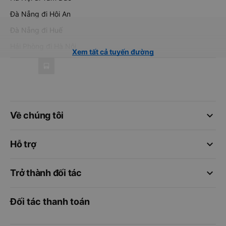
Đà Nẵng đi Hội An
Đà Nẵng đi Huế
Hải Phòng đi Hà Nội
Xem tất cả tuyến đường
keyboard_arrow_down
Về chúng tôi
keyboard_arrow_down
Hỗ trợ
keyboard_arrow_down
Trở thành đối tác
Đối tác thanh toán