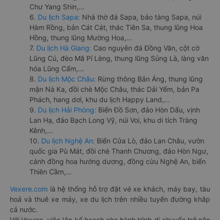
Chư Yang Shin,...
6.
Du lịch Sapa:
Nhà thờ đá Sapa, bảo tàng Sapa, núi
Hàm Rồng, bản Cát Cát, thác Tiên Sa, thung lũng Hoa
Hồng, thung lũng Mường Hoa,...
7.
Du lịch Hà Giang:
Cao nguyên đá Đồng Văn, cột cờ
Lũng Cú, đèo Mã Pí Lèng, thung lũng Sủng Là, làng văn
hóa Lũng Cẩm,...
8.
Du lịch Mộc Châu:
Rừng thông Bản Áng, thung lũng
mận Nà Ka, đồi chè Mộc Châu, thác Dải Yếm, bản Pa
Phách, hang dơi, khu du lịch Happy Land,...
9.
Du lịch Hải Phòng:
Biển Đồ Sơn, đảo Hòn Dấu, vịnh
Lan Hạ, đảo Bạch Long Vỹ, núi Voi, khu di tích Tràng
Kênh,...
10.
Du lịch Nghệ An:
Biển Cửa Lò, đảo Lan Châu, vườn
quốc gia Pù Mát, đồi chè Thanh Chương, đảo Hòn Ngư,
cánh đồng hoa hướng dương, đồng cừu Nghệ An, biển
Thiên Cầm,...
Vexere.com
là hệ thống hỗ trợ đặt vé xe khách, máy bay, tàu
hoả và thuê xe máy, xe du lịch trên nhiều tuyến đường khắp
cả nước.
Với Vexere, việc lập kế hoạch cho hành trình di chuyển trở nên