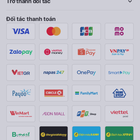
keyboard_arrow_down
Trở thành đối tác
Đối tác thanh toán