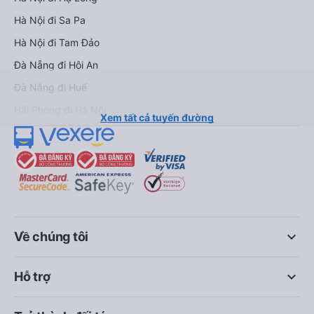
Hà Nội đi Sa Pa
Hà Nội đi Tam Đảo
Đà Nẵng đi Hội An
Đà Nẵng đi Huế
Hải Phòng đi Hà Nội
Xem tất cả tuyến đường
keyboard_arrow_down
Về chúng tôi
keyboard_arrow_down
Hỗ trợ