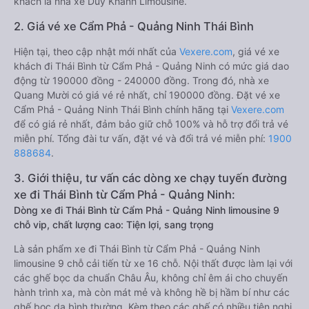
khách là nhà xe Duy Khánh Limousine.
2. Giá vé xe Cẩm Phả - Quảng Ninh Thái Bình
Hiện tại, theo cập nhật mới nhất của
Vexere.com
, giá vé xe
khách đi Thái Bình từ Cẩm Phả - Quảng Ninh có mức giá dao
động từ 190000 đồng - 240000 đồng. Trong đó, nhà xe
Quang Mười có giá vé rẻ nhất, chỉ 190000 đồng. Đặt vé xe
Cẩm Phả - Quảng Ninh Thái Bình chính hãng tại
Vexere.com
để có giá rẻ nhất, đảm bảo giữ chỗ 100% và hỗ trợ đổi trả vé
miễn phí. Tổng đài tư vấn, đặt vé và đổi trả vé miễn phí:
1900
888684
.
3. Giới thiệu, tư vấn các dòng xe chạy tuyến đường
xe đi Thái Bình từ Cẩm Phả - Quảng Ninh:
Dòng xe đi Thái Bình từ Cẩm Phả - Quảng Ninh limousine 9
chỗ vip, chất lượng cao: Tiện lợi, sang trọng
Là sản phẩm xe đi Thái Bình từ Cẩm Phả - Quảng Ninh
limousine 9 chỗ cải tiến từ xe 16 chỗ. Nội thất được làm lại với
các ghế bọc da chuẩn Châu Âu, không chỉ êm ái cho chuyến
hành trình xa, mà còn mát mẻ và không hề bị hầm bí như các
ghế bọc da bình thường. Kèm theo các ghế có nhiều tiện nghi