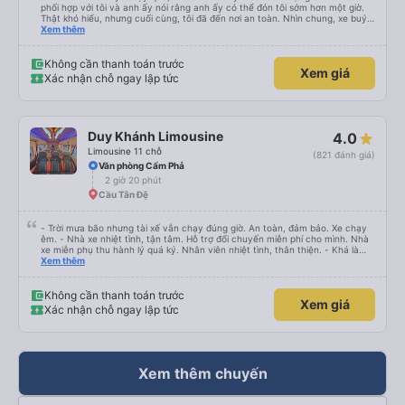
phối hợp với tôi và anh ấy nói rằng anh ấy có thể đón tôi sớm hơn một giờ.
Thật khó hiểu, nhưng cuối cùng, tôi đã đến nơi an toàn. Nhìn chung, xe buýt
tốt và tài xế rất hữu ích
Xem thêm
Không cần thanh toán trước
Xem giá
Xác nhận chỗ ngay lập tức
Duy Khánh Limousine
4.0
Limousine 11 chỗ
(821 đánh giá)
Văn phòng Cẩm Phả
2 giờ 20 phút
Cầu Tân Đệ
- Trời mưa bão nhưng tài xế vẫn chạy đúng giờ. An toàn, đảm bảo. Xe chạy
êm. - Nhà xe nhiệt tình, tận tâm. Hỗ trợ đổi chuyến miễn phí cho mình. Nhà
xe miễn phụ thu hành lý quá ký. Nhân viên nhiệt tình, thân thiện. - Khá là
thích tài xế. Lái xe an toàn. Chu đáo, thân thiện, nhiệt tình. - Xe ngồi thoải
Xem thêm
mái, có massage, có ổ cắm sạc. - Giữa trời mưa bão, mình vẫn kịp giờ
check-in sân bay nên cho 5 sao.
Không cần thanh toán trước
Xem giá
Xác nhận chỗ ngay lập tức
Xem thêm chuyến