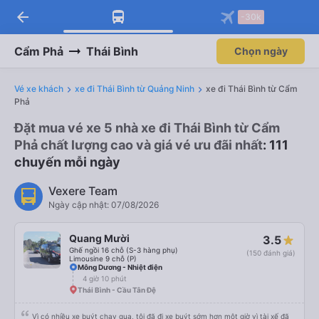
arrow_back
-30k
Cẩm Phả
Thái Bình
Chọn ngày
Vé xe khách
xe đi Thái Bình từ Quảng Ninh
xe đi Thái Bình từ Cẩm
Phả
Đặt mua vé xe 5 nhà xe đi Thái Bình từ Cẩm
Phả chất lượng cao và giá vé ưu đãi nhất
: 111
chuyến mỗi ngày
Vexere Team
Ngày cập nhật: 07/08/2026
Quang Mười
3.5
Ghế ngồi 16 chỗ (S-3 hàng phụ)
(150 đánh giá)
Limousine 9 chỗ (P)
Mông Dương - Nhiệt điện
4 giờ 10 phút
Thái Bình - Cầu Tân Đệ
Vì có nhiều xe buýt chạy qua, tôi đã đi xe buýt sớm hơn một giờ vì tài xế đã