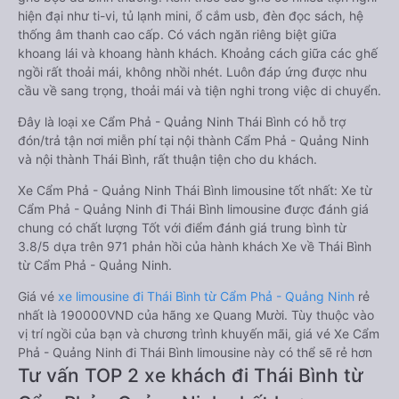
hiện đại như ti-vi, tủ lạnh mini, ổ cắm usb, đèn đọc sách, hệ
thống âm thanh cao cấp. Có vách ngăn riêng biệt giữa
khoang lái và khoang hành khách. Khoảng cách giữa các ghế
ngồi rất thoải mái, không nhồi nhét. Luôn đáp ứng được nhu
cầu về sang trọng, thoải mái và tiện nghi trong việc di chuyển.
Đây là loại xe Cẩm Phả - Quảng Ninh Thái Bình có hỗ trợ
đón/trả tận nơi miễn phí tại nội thành Cẩm Phả - Quảng Ninh
và nội thành Thái Bình, rất thuận tiện cho du khách.
Xe Cẩm Phả - Quảng Ninh Thái Bình limousine tốt nhất: Xe từ
Cẩm Phả - Quảng Ninh đi Thái Bình limousine được đánh giá
chung có chất lượng Tốt với điểm đánh giá trung bình từ
3.8/5 dựa trên 971 phản hồi của hành khách Xe về Thái Bình
từ Cẩm Phả - Quảng Ninh.
Giá vé
xe limousine đi Thái Bình từ Cẩm Phả - Quảng Ninh
rẻ
nhất là 190000VND của hãng xe Quang Mười. Tùy thuộc vào
vị trí ngồi của bạn và chương trình khuyến mãi, giá vé Xe Cẩm
Phả - Quảng Ninh đi Thái Bình limousine này có thể sẽ rẻ hơn
Tư vấn TOP 2 xe khách đi Thái Bình từ