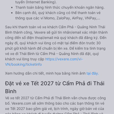
tuyến (Internet Banking).
Thanh toán bằng hình thức chuyển khoản ngân hàng.
Bên cạnh đó, quý khách cũng có thể thanh toán vé
thông qua các ví Momo, ZaloPay, AirPay, VNPay,…
Sau khi thanh toán vé xe khách Cẩm Phả - Quảng Ninh Thái
Bình thành công, Vexere sẽ gửi tin nhắn/email xác nhận thành
công đến số điện thoại/email mà quý khách đã đăng ký. Đến
ngày đi, quý khách vui lòng có mặt tại điểm đón trước 30
phút giờ khởi hành để chuẩn bị lên xe. Để kiểm tra tình trạng
vé xe đi Thái Bình từ Cẩm Phả - Quảng Ninh đã đặt, quý
khách vui lòng truy cập
https://vexere.com/vi-
VN/booking/ticketinfo
Xem hướng dẫn chi tiết, minh họa bằng hình ảnh
tại đây.
Đặt vé xe Tết 2027 từ Cẩm Phả đi Thái
Bình
Vé xe tết 2027 từ Cẩm Phả đi Thái Bình vẫn chưa được công
bố. Vexere.com sẽ sớm thông báo cho các bạn thông tin vé
xe Tết 2027 bao gồm giá vé, lịch trình, ngày giờ bán vé của
các hãng xe khách đi tuyến đường Cẩm Phả - Thái Bình và