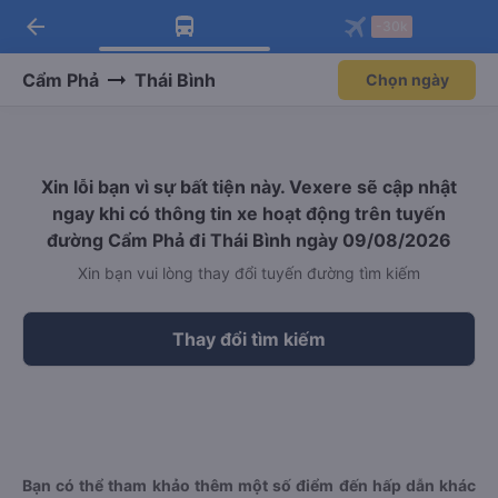
arrow_back
Tải app Vexere ngay!
Tải app Vexere
-30k
Mở app
Mở app
Nhận ưu đãi thành viên độc
-30k/ghế khi đặt vé máy bay qua
quyền
app
Cẩm Phả
Thái Bình
Chọn ngày
Xin lỗi bạn vì sự bất tiện này. Vexere sẽ cập nhật
ngay khi có thông tin xe hoạt động trên tuyến
đường Cẩm Phả đi Thái Bình ngày 09/08/2026
Xin bạn vui lòng thay đổi tuyến đường tìm kiếm
Thay đổi tìm kiếm
Bạn có thể tham khảo thêm một số điểm đến hấp dẫn khác