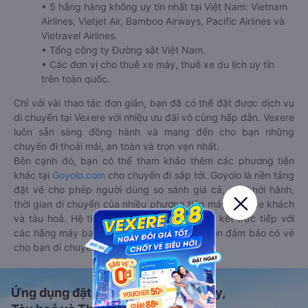
• 5 hãng hàng không uy tín nhất tại Việt Nam: Vietnam
Airlines, Vietjet Air, Bamboo Airways, Pacific Airlines và
Vietravel Airlines.
• Tổng công ty Đường sắt Việt Nam.
• Các đơn vị cho thuê xe máy, thuê xe du lịch uy tín
trên toàn quốc.
Chỉ với vài thao tác đơn giản, bạn đã có thể đặt được dịch vụ
di chuyển tại Vexere với nhiều ưu đãi vô cùng hấp dẫn. Vexere
luôn sẵn sàng đồng hành và mang đến cho bạn những
chuyến đi thoải mái, an toàn và trọn vẹn nhất.
Bên cạnh đó, bạn có thể tham khảo thêm các phương tiện
khác tại
Goyolo.com
cho chuyến đi sắp tới. Goyolo là nền tảng
đặt vé cho phép người dùng so sánh giá cả, giờ khởi hành,
thời gian di chuyển của nhiều phương tiện máy bay, xe khách
và tàu hoả. Hệ thống của Goyolo được liên kết trực tiếp với
các hãng máy bay, xe khách và tàu hoả, luôn đảm bảo có vé
cho bạn di chuyển.
Ứng dụng đặt vé Xe khách, Máy bay,