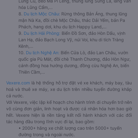
Lũng Cú, đèo Mã Pí Lèng, thung lũng Sủng Là, làng văn
hóa Lũng Cẩm,...
8.
Du lịch Mộc Châu:
Rừng thông Bản Áng, thung lũng
mận Nà Ka, đồi chè Mộc Châu, thác Dải Yếm, bản Pa
Phách, hang dơi, khu du lịch Happy Land,...
9.
Du lịch Hải Phòng:
Biển Đồ Sơn, đảo Hòn Dấu, vịnh
Lan Hạ, đảo Bạch Long Vỹ, núi Voi, khu di tích Tràng
Kênh,...
10.
Du lịch Nghệ An:
Biển Cửa Lò, đảo Lan Châu, vườn
quốc gia Pù Mát, đồi chè Thanh Chương, đảo Hòn Ngư,
cánh đồng hoa hướng dương, đồng cừu Nghệ An, biển
Thiên Cầm,...
Vexere.com
là hệ thống hỗ trợ đặt vé xe khách, máy bay, tàu
hoả và thuê xe máy, xe du lịch trên nhiều tuyến đường khắp
cả nước.
Với Vexere, việc lập kế hoạch cho hành trình di chuyển trở nên
vô cùng đơn giản, linh hoạt và được cá nhân hóa hơn bao giờ
hết. Vexere hiện là nền tảng kết nối hành khách với các đối
tác hàng đầu trong lĩnh vực đi lại, bao gồm:
• 2000+ hãng xe chất lượng cao trên 5000+ tuyến
đường trong và ngoài nước.