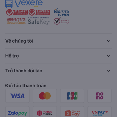
keyboard_arrow_down
Về chúng tôi
keyboard_arrow_down
Hỗ trợ
keyboard_arrow_down
Trở thành đối tác
Đối tác thanh toán