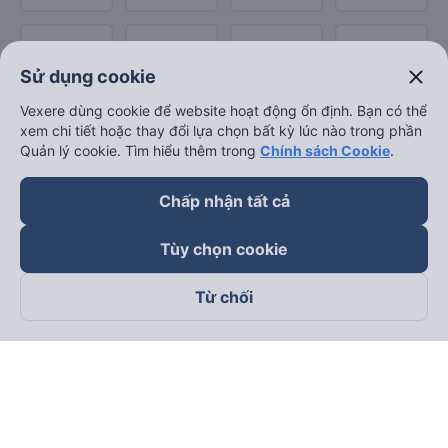
close
Sử dụng cookie
Vexere dùng cookie để website hoạt động ổn định. Bạn có thể
xem chi tiết hoặc thay đổi lựa chọn bất kỳ lúc nào trong phần
Quản lý cookie. Tìm hiểu thêm trong
Chính sách Cookie
.
Chấp nhận tất cả
Tùy chọn cookie
Từ chối
Theo dõi chúng tôi trên
Facebook
Tiktok
Youtube
Công ty TNHH Thương Mại Dịch Vụ Vexere