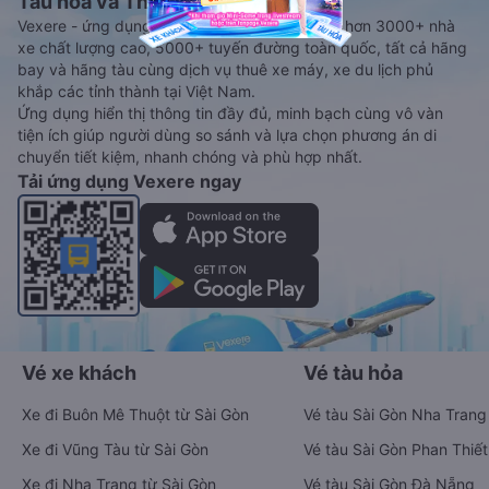
Tàu hoả và Thuê xe
Vexere - ứng dụng đặt vé đa phương tiện với hơn 3000+ nhà
xe chất lượng cao, 5000+ tuyến đường toàn quốc, tất cả hãng
bay và hãng tàu cùng dịch vụ thuê xe máy, xe du lịch phủ
khắp các tỉnh thành tại Việt Nam.
Ứng dụng hiển thị thông tin đầy đủ, minh bạch cùng vô vàn
tiện ích giúp người dùng so sánh và lựa chọn phương án di
chuyển tiết kiệm, nhanh chóng và phù hợp nhất.
Tải ứng dụng Vexere ngay
Vé xe khách
Vé tàu hỏa
Xe đi Buôn Mê Thuột từ Sài Gòn
Vé tàu Sài Gòn Nha Trang
Xe đi Vũng Tàu từ Sài Gòn
Vé tàu Sài Gòn Phan Thiết
Xe đi Nha Trang từ Sài Gòn
Vé tàu Sài Gòn Đà Nẵng