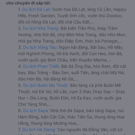
cho chuyến đi sắp tới:
1.
Du lịch Đà Lạt:
Vườn hoa Đà Lạt, làng Cù Lần, Happy
Hills, Fresh Garden, Tuyệt tình cốc, vườn thú Zoodoo,
đồi cỏ hồng Đà Lạt, đồi chè Cầu Đất,...
2.
Du lịch Nha Trang:
Bãi biển Trần Phú, tháp Trầm
Hương, nhà thờ đá, chợ đêm Nha Trang, đảo Hòn Mun,
nhà ga Nha Trang, đảo Điệp Sơn, thác bà Ponagar,...
3.
Du lịch Vũng Tàu:
Ngọn hải đăng, Bãi Sau, Hồ Mây,
mũi Nghinh Phong, hồ Đá Xanh, đồi Con Heo, hòn Bà,
vườn quốc gia Bình Châu, bến thuyền Marina,...
4.
Du lịch Phan Thiết:
Bãi đá Ông Địa, hòn Rơm, đồi cát
bay, Bàu Trắng - Bàu Sen, suối Tiên, làng chài Mũi Né,
đảo Hòn Bà, hải đăng Kê Gà,...
5.
Du lịch Buôn Ma Thuột:
Bảo tàng cà phê Buôn Mê
Thuột, núi Đá Voi, hồ Lắk, cụm 3 thác Dray Sap – Dray
Nur – Gia Long, Buôn Đôn, hồ Ea Kao, vườn quốc gia
Chư Yang Shin,...
6.
Du lịch Sapa:
Nhà thờ đá Sapa, bảo tàng Sapa, núi
Hàm Rồng, bản Cát Cát, thác Tiên Sa, thung lũng Hoa
Hồng, thung lũng Mường Hoa,...
7.
Du lịch Hà Giang:
Cao nguyên đá Đồng Văn, cột cờ