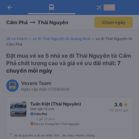
arrow_back
Tải app Vexere ngay!
Tải app Vexere
-30k
Mở app
Mở app
Nhận ưu đãi thành viên độc
-30k/ghế khi đặt vé máy bay qua
quyền
app
Cẩm Phả
Thái Nguyên
Chọn ngày
Vé xe khách
xe đi Thái Nguyên từ Quảng Ninh
xe đi Thái Nguyên từ
Cẩm Phả
Đặt mua vé xe 5 nhà xe đi Thái Nguyên từ Cẩm
Phả chất lượng cao và giá vé ưu đãi nhất
: 7
chuyến mỗi ngày
Vexere Team
Ngày cập nhật: 07/08/2026
Tuấn Kiệt (Thái Nguyên)
3.6
Ghế ngồi 15 chỗ
(16 đánh giá)
Cẩm Phả
3 giờ 15 phút
Bến xe Trung tâm Thái Nguyên
Xe đi quá êm ạ lái xe nhiệt tình . Xe chạy nhanh chóng