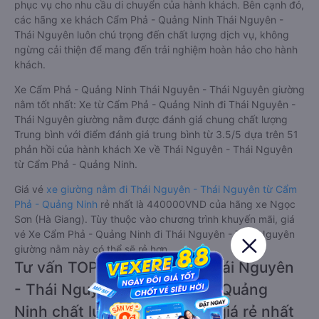
phục vụ cho nhu cầu di chuyển của hành khách. Bên cạnh đó,
các hãng xe khách Cẩm Phả - Quảng Ninh Thái Nguyên -
Thái Nguyên luôn chú trọng đến chất lượng dịch vụ, không
ngừng cải thiện để mang đến trải nghiệm hoàn hảo cho hành
khách.
Xe Cẩm Phả - Quảng Ninh Thái Nguyên - Thái Nguyên giường
nằm tốt nhất: Xe từ Cẩm Phả - Quảng Ninh đi Thái Nguyên -
Thái Nguyên giường nằm được đánh giá chung chất lượng
Trung bình với điểm đánh giá trung bình từ 3.5/5 dựa trên 51
phản hồi của hành khách Xe về Thái Nguyên - Thái Nguyên
từ Cẩm Phả - Quảng Ninh.
Giá vé
xe giường nằm đi Thái Nguyên - Thái Nguyên từ Cẩm
Phả - Quảng Ninh
rẻ nhất là 440000VND của hãng xe Ngọc
Sơn (Hà Giang). Tùy thuộc vào chương trình khuyến mãi, giá
vé Xe Cẩm Phả - Quảng Ninh đi Thái Nguyên - Thái Nguyên
giường nằm này có thể sẽ rẻ hơn.
Tư vấn TOP 2 xe khách đi Thái Nguyên
- Thái Nguyên từ Cẩm Phả - Quảng
Ninh chất lượng cao, uy tín, giá rẻ nhất