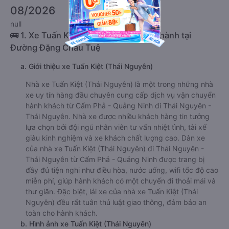
08/2026
null
🚌 1. Xe Tuấn Kiệt (Thái Nguyên) khởi hành tại
Đường Đặng Châu Tuệ
a. Giới thiệu xe Tuấn Kiệt (Thái Nguyên)
Nhà xe Tuấn Kiệt (Thái Nguyên) là một trong những nhà
xe uy tín hàng đầu chuyên cung cấp dịch vụ vận chuyển
hành khách từ Cẩm Phả - Quảng Ninh đi Thái Nguyên -
Thái Nguyên. Nhà xe được nhiều khách hàng tin tưởng
lựa chọn bởi đội ngũ nhân viên tư vấn nhiệt tình, tài xế
giàu kinh nghiệm và xe khách chất lượng cao. Dàn xe
của nhà xe Tuấn Kiệt (Thái Nguyên) đi Thái Nguyên -
Thái Nguyên từ Cẩm Phả - Quảng Ninh được trang bị
đầy đủ tiện nghi như điều hòa, nước uống, wifi tốc độ cao
miễn phí, giúp hành khách có một chuyến đi thoải mái và
thư giãn. Đặc biệt, lái xe của nhà xe Tuấn Kiệt (Thái
Nguyên) đều rất tuân thủ luật giao thông, đảm bảo an
toàn cho hành khách.
b. Hình ảnh xe Tuấn Kiệt (Thái Nguyên)