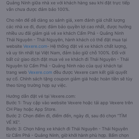
Quảng Ninh giữa nhà xe với khách hàng sau khi đặt trực tiếp
vẫn chưa được đảm bảo 100%.
Cho nên để dễ dàng so sánh giá, xem đánh giá chất lượng
các nhà xe đi, được đảm bảo quyền lợi cao nhất, được hưởng
nhiều ưu đãi giảm giá vé xe khách Cẩm Phả - Quảng Ninh
Thái Nguyên - Thái Nguyên, hành khách có thể đặt mua tại
website
Vexere.com
- Hệ thống đặt vé xe khách chất lượng,
và uy tín nhất tại Việt Nam, đảm bảo giữ chỗ 100%. Đối với
bất cứ giao dịch đặt mua vé xe khách đi Thái Nguyên - Thái
Nguyên từ Cẩm Phả - Quảng Ninh nào của quý khách tại
trang web
Vexere.com
đều được Vexere cam kết giải quyết
sự cố. Chính sách tặng coupon giảm giá hoặc hoàn tiền sẽ tùy
theo từng trường hợp sự việc.
Hướng dẫn đặt vé tại Vexere.com:
Bước 1: Truy cập vào website Vexere hoặc tải app Vexere trên
CH Play hoặc App Store.
Bước 2: Chọn điểm đi, điểm đến, ngày đi, sau đó chọn “TÌM
VÉ XE”.
Bước 3: Chọn hãng xe khách đi Thái Nguyên - Thái Nguyên
từ Cẩm Phả - Quảng Ninh, giờ khởi hành phù hợp. Bấm chọn