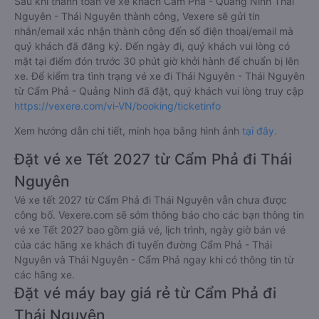
Sau khi thanh toán vé xe khách Cẩm Phả - Quảng Ninh Thái
Nguyên - Thái Nguyên thành công, Vexere sẽ gửi tin
nhắn/email xác nhận thành công đến số điện thoại/email mà
quý khách đã đăng ký. Đến ngày đi, quý khách vui lòng có
mặt tại điểm đón trước 30 phút giờ khởi hành để chuẩn bị lên
xe. Để kiểm tra tình trạng vé xe đi Thái Nguyên - Thái Nguyên
từ Cẩm Phả - Quảng Ninh đã đặt, quý khách vui lòng truy cập
https://vexere.com/vi-VN/booking/ticketinfo
Xem hướng dẫn chi tiết, minh họa bằng hình ảnh
tại đây.
Đặt vé xe Tết 2027 từ Cẩm Phả đi Thái
Nguyên
Vé xe tết 2027 từ Cẩm Phả đi Thái Nguyên vẫn chưa được
công bố. Vexere.com sẽ sớm thông báo cho các bạn thông tin
vé xe Tết 2027 bao gồm giá vé, lịch trình, ngày giờ bán vé
của các hãng xe khách đi tuyến đường Cẩm Phả - Thái
Nguyên và Thái Nguyên - Cẩm Phả ngay khi có thông tin từ
các hãng xe.
Đặt vé máy bay giá rẻ từ Cẩm Phả đi
Thái Nguyên