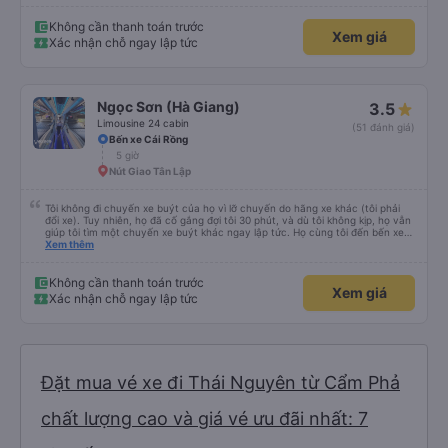
Không cần thanh toán trước
Xem giá
Xác nhận chỗ ngay lập tức
Ngọc Sơn (Hà Giang)
3.5
Limousine 24 cabin
(51 đánh giá)
Bến xe Cái Rồng
5 giờ
Nút Giao Tân Lập
Tôi không đi chuyến xe buýt của họ vì lỡ chuyến do hãng xe khác (tôi phải
đổi xe). Tuy nhiên, họ đã cố gắng đợi tôi 30 phút, và dù tôi không kịp, họ vẫn
giúp tôi tìm một chuyến xe buýt khác ngay lập tức. Họ cùng tôi đến bến xe
và chỉ cho tôi tuyến xe. Rất chuyên nghiệp.
Xem thêm
Không cần thanh toán trước
Xem giá
Xác nhận chỗ ngay lập tức
Đặt mua vé xe đi Thái Nguyên từ Cẩm Phả
chất lượng cao và giá vé ưu đãi nhất: 7