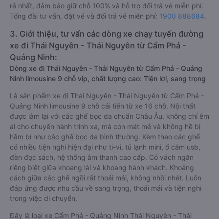
rẻ nhất, đảm bảo giữ chỗ 100% và hỗ trợ đổi trả vé miễn phí.
Tổng đài tư vấn, đặt vé và đổi trả vé miễn phí:
1900 888684
.
3. Giới thiệu, tư vấn các dòng xe chạy tuyến đường
xe đi Thái Nguyên - Thái Nguyên từ Cẩm Phả -
Quảng Ninh:
Dòng xe đi Thái Nguyên - Thái Nguyên từ Cẩm Phả - Quảng
Ninh limousine 9 chỗ vip, chất lượng cao: Tiện lợi, sang trọng
Là sản phẩm xe đi Thái Nguyên - Thái Nguyên từ Cẩm Phả -
Quảng Ninh limousine 9 chỗ cải tiến từ xe 16 chỗ. Nội thất
được làm lại với các ghế bọc da chuẩn Châu Âu, không chỉ êm
ái cho chuyến hành trình xa, mà còn mát mẻ và không hề bị
hầm bí như các ghế bọc da bình thường. Kèm theo các ghế
có nhiều tiện nghi hiện đại như ti-vi, tủ lạnh mini, ổ cắm usb,
đèn đọc sách, hệ thống âm thanh cao cấp. Có vách ngăn
riêng biệt giữa khoang lái và khoang hành khách. Khoảng
cách giữa các ghế ngồi rất thoải mái, không nhồi nhét. Luôn
đáp ứng được nhu cầu về sang trọng, thoải mái và tiện nghi
trong việc di chuyển.
Đây là loại xe Cẩm Phả - Quảng Ninh Thái Nguyên - Thái