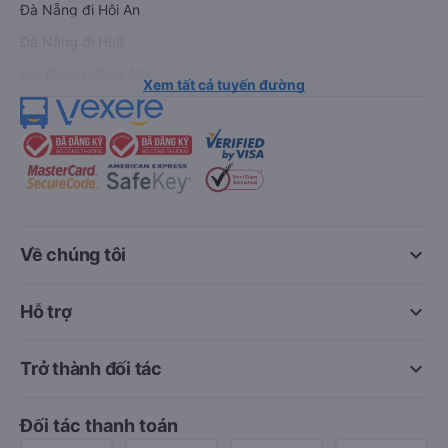
Đà Nẵng đi Hội An
Đà Nẵng đi Huế
Hải Phòng đi Hà Nội
Xem tất cả tuyến đường
keyboard_arrow_down
Về chúng tôi
keyboard_arrow_down
Hỗ trợ
keyboard_arrow_down
Trở thành đối tác
Đối tác thanh toán