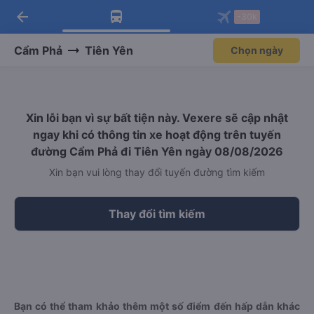
arrow_back
Tải app Vexere ngay!
Tải app Vexere
-30k
Mở app
Mở app
Nhận ưu đãi thành viên độc
-30k/ghế khi đặt vé máy bay qua
quyền
app
Cẩm Phả
Tiên Yên
Chọn ngày
Xin lỗi bạn vì sự bất tiện này. Vexere sẽ cập nhật
ngay khi có thông tin xe hoạt động trên tuyến
đường Cẩm Phả đi Tiên Yên ngày 08/08/2026
Xin bạn vui lòng thay đổi tuyến đường tìm kiếm
Thay đổi tìm kiếm
Bạn có thể tham khảo thêm một số điểm đến hấp dẫn khác