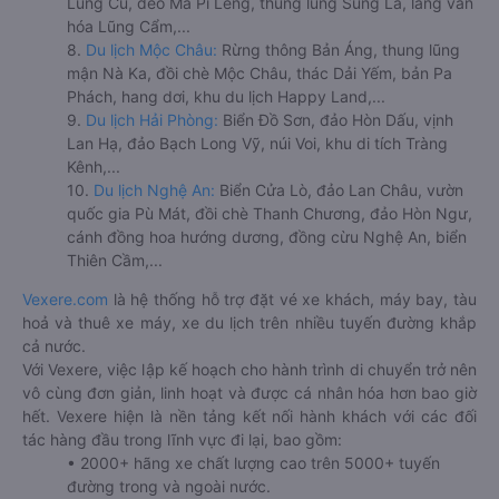
Lũng Cú, đèo Mã Pí Lèng, thung lũng Sủng Là, làng văn
hóa Lũng Cẩm,...
8.
Du lịch Mộc Châu:
Rừng thông Bản Áng, thung lũng
mận Nà Ka, đồi chè Mộc Châu, thác Dải Yếm, bản Pa
Phách, hang dơi, khu du lịch Happy Land,...
9.
Du lịch Hải Phòng:
Biển Đồ Sơn, đảo Hòn Dấu, vịnh
Lan Hạ, đảo Bạch Long Vỹ, núi Voi, khu di tích Tràng
Kênh,...
10.
Du lịch Nghệ An:
Biển Cửa Lò, đảo Lan Châu, vườn
quốc gia Pù Mát, đồi chè Thanh Chương, đảo Hòn Ngư,
cánh đồng hoa hướng dương, đồng cừu Nghệ An, biển
Thiên Cầm,...
Vexere.com
là hệ thống hỗ trợ đặt vé xe khách, máy bay, tàu
hoả và thuê xe máy, xe du lịch trên nhiều tuyến đường khắp
cả nước.
Với Vexere, việc lập kế hoạch cho hành trình di chuyển trở nên
vô cùng đơn giản, linh hoạt và được cá nhân hóa hơn bao giờ
hết. Vexere hiện là nền tảng kết nối hành khách với các đối
tác hàng đầu trong lĩnh vực đi lại, bao gồm:
• 2000+ hãng xe chất lượng cao trên 5000+ tuyến
đường trong và ngoài nước.