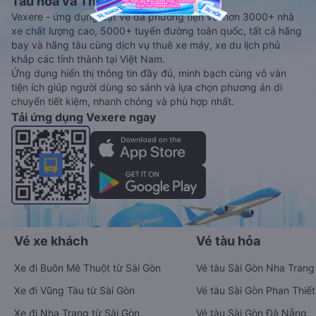
Tàu hoả và Thuê xe
Vexere - ứng dụng đặt vé đa phương tiện với hơn 3000+ nhà
xe chất lượng cao, 5000+ tuyến đường toàn quốc, tất cả hãng
bay và hãng tàu cùng dịch vụ thuê xe máy, xe du lịch phủ
khắp các tỉnh thành tại Việt Nam.
Ứng dụng hiển thị thông tin đầy đủ, minh bạch cùng vô vàn
tiện ích giúp người dùng so sánh và lựa chọn phương án di
chuyển tiết kiệm, nhanh chóng và phù hợp nhất.
Tải ứng dụng Vexere ngay
Vé xe khách
Vé tàu hỏa
Xe đi Buôn Mê Thuột từ Sài Gòn
Vé tàu Sài Gòn Nha Trang
Xe đi Vũng Tàu từ Sài Gòn
Vé tàu Sài Gòn Phan Thiết
Xe đi Nha Trang từ Sài Gòn
Vé tàu Sài Gòn Đà Nẵng