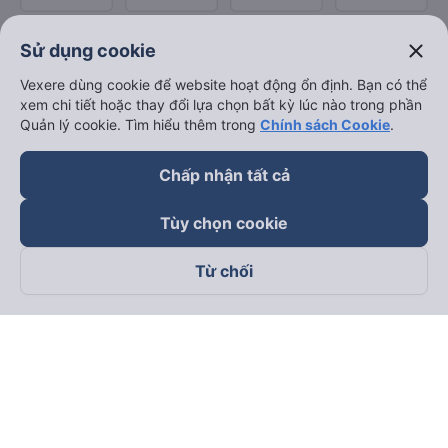
close
Sử dụng cookie
Vexere dùng cookie để website hoạt động ổn định. Bạn có thể
xem chi tiết hoặc thay đổi lựa chọn bất kỳ lúc nào trong phần
Quản lý cookie. Tìm hiểu thêm trong
Chính sách Cookie
.
Chấp nhận tất cả
Tùy chọn cookie
Từ chối
Theo dõi chúng tôi trên
Facebook
Tiktok
Youtube
Công ty TNHH Thương Mại Dịch Vụ Vexere