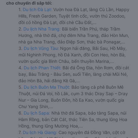
cho chuyến đi sắp tới:
1.
Du lịch Đà Lạt:
Vườn hoa Đà Lạt, làng Cù Lần, Happy
Hills, Fresh Garden, Tuyệt tình cốc, vườn thú Zoodoo,
đồi cỏ hồng Đà Lạt, đồi chè Cầu Đất,...
2.
Du lịch Nha Trang:
Bãi biển Trần Phú, tháp Trầm
Hương, nhà thờ đá, chợ đêm Nha Trang, đảo Hòn Mun,
nhà ga Nha Trang, đảo Điệp Sơn, thác bà Ponagar,...
3.
Du lịch Vũng Tàu:
Ngọn hải đăng, Bãi Sau, Hồ Mây,
mũi Nghinh Phong, hồ Đá Xanh, đồi Con Heo, hòn Bà,
vườn quốc gia Bình Châu, bến thuyền Marina,...
4.
Du lịch Phan Thiết:
Bãi đá Ông Địa, hòn Rơm, đồi cát
bay, Bàu Trắng - Bàu Sen, suối Tiên, làng chài Mũi Né,
đảo Hòn Bà, hải đăng Kê Gà,...
5.
Du lịch Buôn Ma Thuột:
Bảo tàng cà phê Buôn Mê
Thuột, núi Đá Voi, hồ Lắk, cụm 3 thác Dray Sap – Dray
Nur – Gia Long, Buôn Đôn, hồ Ea Kao, vườn quốc gia
Chư Yang Shin,...
6.
Du lịch Sapa:
Nhà thờ đá Sapa, bảo tàng Sapa, núi
Hàm Rồng, bản Cát Cát, thác Tiên Sa, thung lũng Hoa
Hồng, thung lũng Mường Hoa,...
7.
Du lịch Hà Giang:
Cao nguyên đá Đồng Văn, cột cờ