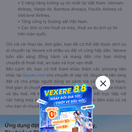
• 5 hãng hàng không uy tín nhất tại Việt Nam: Vietnam
Airlines, Vietjet Air, Bamboo Airways, Pacific Airlines và
Vietravel Airlines.
• Tổng công ty Đường sắt Việt Nam.
• Các đơn vị cho thuê xe máy, thuê xe du lịch uy tín
trên toàn quốc.
Chỉ với vài thao tác đơn giản, bạn đã có thể đặt được dịch vụ
di chuyển tại Vexere với nhiều ưu đãi vô cùng hấp dẫn. Vexere
luôn sẵn sàng đồng hành và mang đến cho bạn những
chuyến đi thoải mái, an toàn và trọn vẹn nhất.
Bên cạnh đó, bạn có thể tham khảo thêm các phương tiện
khác tại
Goyolo.com
cho chuyến đi sắp tới. Goyolo là nền tảng
đặt vé cho phép người dùng so sánh giá cả, giờ khởi hành,
thời gian di chuyển của nhiều phương tiện máy bay, xe khách
và tàu hoả. Hệ thống của Goyolo được liên kết trực tiếp với
các hãng máy bay, xe khách và tàu hoả, luôn đảm bảo có vé
cho bạn di chuyển.
Ứng dụng đặt vé Xe khách, Máy bay,