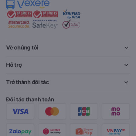
keyboard_arrow_down
Về chúng tôi
keyboard_arrow_down
Hỗ trợ
keyboard_arrow_down
Trở thành đối tác
Đối tác thanh toán