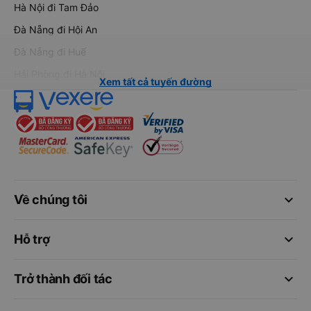
Hà Nội đi Tam Đảo
Đà Nẵng đi Hội An
Đà Nẵng đi Huế
Hải Phòng đi Hà Nội
Xem tất cả tuyến đường
keyboard_arrow_down
Về chúng tôi
keyboard_arrow_down
Hỗ trợ
keyboard_arrow_down
Trở thành đối tác