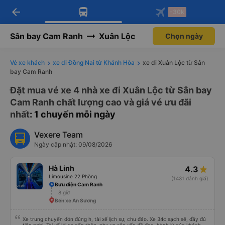
arrow_back
Tải app Vexere ngay!
Tải app Vexere
-30k
Mở app
Mở app
Nhận ưu đãi thành viên độc
-30k/ghế khi đặt vé máy bay qua
quyền
app
Sân bay Cam Ranh
Xuân Lộc
Chọn ngày
Vé xe khách
xe đi Đồng Nai từ Khánh Hòa
xe đi Xuân Lộc từ Sân
bay Cam Ranh
Đặt mua vé xe 4 nhà xe đi Xuân Lộc từ Sân bay
Cam Ranh chất lượng cao và giá vé ưu đãi
nhất
: 1 chuyến mỗi ngày
Vexere Team
Ngày cập nhật: 09/08/2026
Hà Linh
4.3
Limousine 22 Phòng
(1431 đánh giá)
Bưu điện Cam Ranh
8 giờ
Bến xe An Sương
Xe trung chuyển đón đúng h, tài xế lịch sự, chu đáo. Xe 34c sạch sẽ, đầy đủ