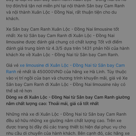
trợ đón/trả tận nơi miễn phí tại nội thành Sân bay Cam Ranh
và nội thành Xuân Lộc - Đồng Nai, rất thuận tiện cho du
khách.
Xe Sân bay Cam Ranh Xuân Lộc - Đồng Nai limousine tốt
nhất: Xe từ Sân bay Cam Ranh đi Xuân Lộc - Đồng Nai
limousine được đánh giá chung có chất lượng Tốt với điểm
đánh giá trung bình từ 4.3/5 dựa trên 1431 phản hồi của hành
khách Xe về Xuân Lộc - Đồng Nai từ Sân bay Cam Ranh.
Giá vé
xe limousine đi Xuân Lộc - Đồng Nai từ Sân bay Cam
Ranh
rẻ nhất là 450000VND của hãng xe Hà Linh. Tùy thuộc
vào vị trí ngồi của bạn và chương trình khuyến mãi, giá vé Xe
Sân bay Cam Ranh đi Xuân Lộc - Đồng Nai limousine này có
thể sẽ rẻ hơn
Dòng xe đi Xuân Lộc - Đồng Nai từ Sân bay Cam Ranh giường
nằm chất lượng cao: Thoải mái, giá cả tốt nhất
Những nhà xe đi Xuân Lộc - Đồng Nai từ Sân bay Cam Ranh
đều sở hữu những xe giường nằm chất lượng cao. Trên xe
được trang bị đầy đủ các trang thiết bị hiện đại phục vụ cho
nhu cầu di chuyển của hành khách. Bên cạnh đó, các hãng xe