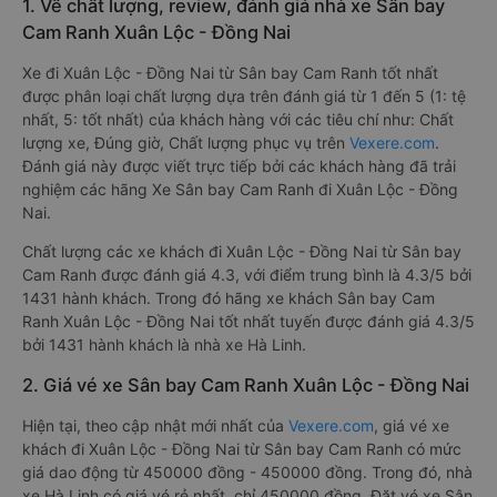
1. Về chất lượng, review, đánh giá nhà xe Sân bay
Cam Ranh Xuân Lộc - Đồng Nai
Xe đi Xuân Lộc - Đồng Nai từ Sân bay Cam Ranh tốt nhất
được phân loại chất lượng dựa trên đánh giá từ 1 đến 5 (1: tệ
nhất, 5: tốt nhất) của khách hàng với các tiêu chí như: Chất
lượng xe, Đúng giờ, Chất lượng phục vụ trên
Vexere.com
.
Đánh giá này được viết trực tiếp bởi các khách hàng đã trải
nghiệm các hãng Xe Sân bay Cam Ranh đi Xuân Lộc - Đồng
Nai.
Chất lượng các xe khách đi Xuân Lộc - Đồng Nai từ Sân bay
Cam Ranh được đánh giá 4.3, với điểm trung bình là 4.3/5 bởi
1431 hành khách. Trong đó hãng xe khách Sân bay Cam
Ranh Xuân Lộc - Đồng Nai tốt nhất tuyến được đánh giá 4.3/5
bởi 1431 hành khách là nhà xe Hà Linh.
2. Giá vé xe Sân bay Cam Ranh Xuân Lộc - Đồng Nai
Hiện tại, theo cập nhật mới nhất của
Vexere.com
, giá vé xe
khách đi Xuân Lộc - Đồng Nai từ Sân bay Cam Ranh có mức
giá dao động từ 450000 đồng - 450000 đồng. Trong đó, nhà
xe Hà Linh có giá vé rẻ nhất, chỉ 450000 đồng. Đặt vé xe Sân