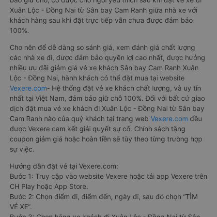
Xuân Lộc - Đồng Nai từ Sân bay Cam Ranh giữa nhà xe với
khách hàng sau khi đặt trực tiếp vẫn chưa được đảm bảo
100%.
Cho nên để dễ dàng so sánh giá, xem đánh giá chất lượng
các nhà xe đi, được đảm bảo quyền lợi cao nhất, được hưởng
nhiều ưu đãi giảm giá vé xe khách Sân bay Cam Ranh Xuân
Lộc - Đồng Nai, hành khách có thể đặt mua tại website
Vexere.com
- Hệ thống đặt vé xe khách chất lượng, và uy tín
nhất tại Việt Nam, đảm bảo giữ chỗ 100%. Đối với bất cứ giao
dịch đặt mua vé xe khách đi Xuân Lộc - Đồng Nai từ Sân bay
Cam Ranh nào của quý khách tại trang web
Vexere.com
đều
được Vexere cam kết giải quyết sự cố. Chính sách tặng
coupon giảm giá hoặc hoàn tiền sẽ tùy theo từng trường hợp
sự việc.
Hướng dẫn đặt vé tại Vexere.com:
Bước 1: Truy cập vào website Vexere hoặc tải app Vexere trên
CH Play hoặc App Store.
Bước 2: Chọn điểm đi, điểm đến, ngày đi, sau đó chọn “TÌM
VÉ XE”.
Bước 3: Chọn hãng xe khách đi Xuân Lộc - Đồng Nai từ Sân