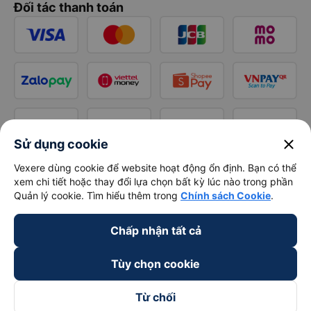
Đối tác thanh toán
close
Sử dụng cookie
Vexere dùng cookie để website hoạt động ổn định. Bạn có thể
xem chi tiết hoặc thay đổi lựa chọn bất kỳ lúc nào trong phần
Quản lý cookie. Tìm hiểu thêm trong
Chính sách Cookie
.
Chấp nhận tất cả
Tùy chọn cookie
Từ chối