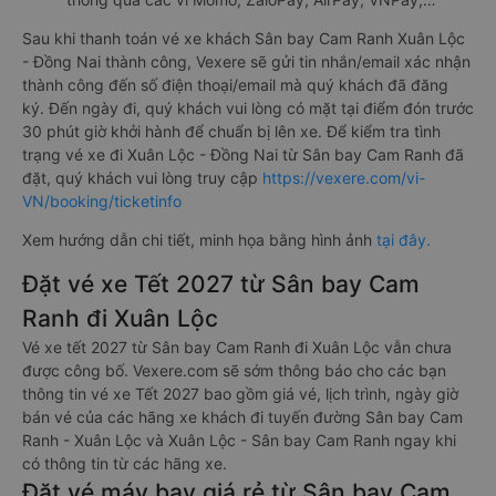
Sau khi thanh toán vé xe khách Sân bay Cam Ranh Xuân Lộc
- Đồng Nai thành công, Vexere sẽ gửi tin nhắn/email xác nhận
thành công đến số điện thoại/email mà quý khách đã đăng
ký. Đến ngày đi, quý khách vui lòng có mặt tại điểm đón trước
30 phút giờ khởi hành để chuẩn bị lên xe. Để kiểm tra tình
trạng vé xe đi Xuân Lộc - Đồng Nai từ Sân bay Cam Ranh đã
đặt, quý khách vui lòng truy cập
https://vexere.com/vi-
VN/booking/ticketinfo
Xem hướng dẫn chi tiết, minh họa bằng hình ảnh
tại đây.
Đặt vé xe Tết 2027 từ Sân bay Cam
Ranh đi Xuân Lộc
Vé xe tết 2027 từ Sân bay Cam Ranh đi Xuân Lộc vẫn chưa
được công bố. Vexere.com sẽ sớm thông báo cho các bạn
thông tin vé xe Tết 2027 bao gồm giá vé, lịch trình, ngày giờ
bán vé của các hãng xe khách đi tuyến đường Sân bay Cam
Ranh - Xuân Lộc và Xuân Lộc - Sân bay Cam Ranh ngay khi
có thông tin từ các hãng xe.
Đặt vé máy bay giá rẻ từ Sân bay Cam