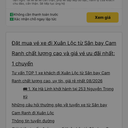
tiện nghi. Tài xế lái xe cẩn thận, phụ xe sắp xếp đồ đạc, hành lý của khách
chu đáo, cẩn thận. Sẽ tiếp tục ủng hộ
Không cần thanh toán trước
Xem giá
Xác nhận chỗ ngay lập tức
Đặt mua vé xe đi Xuân Lộc từ Sân bay Cam
Ranh chất lượng cao và giá vé ưu đãi nhất:
1 chuyến
Tư vấn TOP 1 xe khách đi Xuân Lộc từ Sân bay Cam
Ranh chất lượng cao, uy tín, giá rẻ nhất 08/2026
🚌 1. Xe Hà Linh khởi hành tại 253 Nguyễn Trọng
Kỷ
Những câu hỏi thường gặp về tuyến xe từ Sân bay
Cam Ranh đi Xuân Lộc
Thông tin tuyến đường