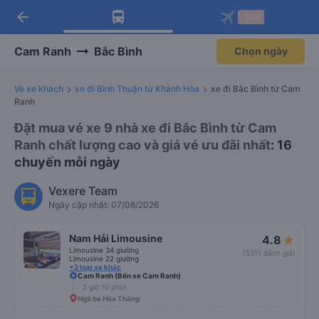
arrow_back
Tải app Vexere ngay!
Tải app Vexere
-30k
Mở app
Mở app
Nhận ưu đãi thành viên độc
-30k/ghế khi đặt vé máy bay qua
quyền
app
Cam Ranh
Bắc Bình
Chọn ngày
Vé xe khách
xe đi Bình Thuận từ Khánh Hòa
xe đi Bắc Bình từ Cam
Ranh
Đặt mua vé xe 9 nhà xe đi Bắc Bình từ Cam
Ranh chất lượng cao và giá vé ưu đãi nhất
: 16
chuyến mỗi ngày
Vexere Team
Ngày cập nhật: 07/08/2026
Nam Hải Limousine
4.8
Limousine 34 giường
(5311 đánh giá)
Limousine 22 giường
+2 loại xe khác
Cam Ranh (Bến xe Cam Ranh)
2 giờ 10 phút
Ngã ba Hòa Thắng