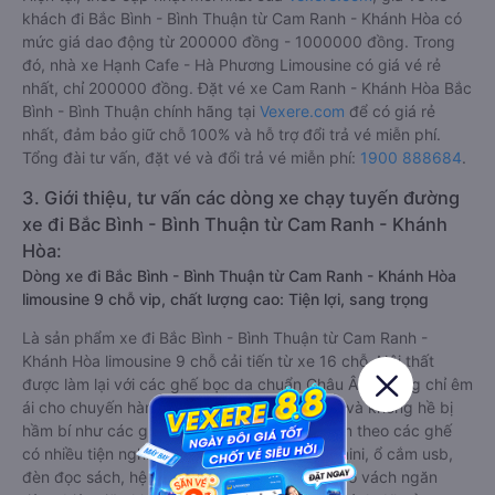
khách đi Bắc Bình - Bình Thuận từ Cam Ranh - Khánh Hòa có
mức giá dao động từ 200000 đồng - 1000000 đồng. Trong
đó, nhà xe Hạnh Cafe - Hà Phương Limousine có giá vé rẻ
nhất, chỉ 200000 đồng. Đặt vé xe Cam Ranh - Khánh Hòa Bắc
Bình - Bình Thuận chính hãng tại
Vexere.com
để có giá rẻ
nhất, đảm bảo giữ chỗ 100% và hỗ trợ đổi trả vé miễn phí.
Tổng đài tư vấn, đặt vé và đổi trả vé miễn phí:
1900 888684
.
3. Giới thiệu, tư vấn các dòng xe chạy tuyến đường
xe đi Bắc Bình - Bình Thuận từ Cam Ranh - Khánh
Hòa:
Dòng xe đi Bắc Bình - Bình Thuận từ Cam Ranh - Khánh Hòa
limousine 9 chỗ vip, chất lượng cao: Tiện lợi, sang trọng
Là sản phẩm xe đi Bắc Bình - Bình Thuận từ Cam Ranh -
Khánh Hòa limousine 9 chỗ cải tiến từ xe 16 chỗ. Nội thất
được làm lại với các ghế bọc da chuẩn Châu Âu, không chỉ êm
ái cho chuyến hành trình xa, mà còn mát mẻ và không hề bị
hầm bí như các ghế bọc da bình thường. Kèm theo các ghế
có nhiều tiện nghi hiện đại như ti-vi, tủ lạnh mini, ổ cắm usb,
đèn đọc sách, hệ thống âm thanh cao cấp. Có vách ngăn