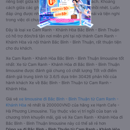
riêng biệt giữa khoang lái và khoang hành khách. Khoảng
cách giữa các ghế ngồi rất thoải mái, không nhồi nhét. Luôn
đáp ứng được nhu cầu về sang trọng, thoải mái và tiện nghi
trong việc di chuyển.
Đây là loại xe Cam Ranh - Khánh Hòa Bắc Bình - Bình Thuận
có hỗ trợ đón/trả tận nơi miễn phí tại nội thành Cam Ranh -
Khánh Hòa và nội thành Bắc Bình - Bình Thuận, rất thuận tiện
cho du khách.
Xe Cam Ranh - Khánh Hòa Bắc Bình - Bình Thuận limousine tốt
nhất: Xe từ Cam Ranh - Khánh Hòa đi Bắc Bình - Bình Thuận
limousine được đánh giá chung có chất lượng Tốt với điểm
đánh giá trung bình từ 3.6/5 dựa trên 30426 phản hồi của
hành khách Xe về Bắc Bình - Bình Thuận từ Cam Ranh -
Khánh Hòa.
Giá vé
xe limousine đi Bắc Bình - Bình Thuận từ Cam Ranh -
Khánh Hòa
rẻ nhất là 200000VND của hãng xe Hạnh Cafe -
Hà Phương Limousine. Tùy thuộc vào vị trí ngồi của bạn và
chương trình khuyến mãi, giá vé Xe Cam Ranh - Khánh Hòa đi
Bắc Bình - Bình Thuận limousine này có thể sẽ rẻ hơn
Dòng xe đi Bắc Bình - Bình Thuận từ Cam Ranh - Khánh Hòa