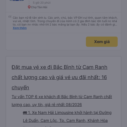
5 giờ 20 phút
Chợ Tân Hải
Các bạn nữ lễ tân xinh iu. Các anh, chú, bác VP ĐH vui tính, quan tâm khách,
vui vẻ, nhiệt tình. Trong chuyến đi của mình có 2 gia đình bác lớn tuổi nc khá
to, có bạn nv nhắc nhở thì 2 bác mắng lại bạn ấy. Nếu 2 bác ấy có đánh giá
xấu thì mình ngược lại nha. Bạn ấy nhắc nhở rất đúng. 2 bác nói rất to. To
Xem thêm
đến lỗi mình ngủ còn mơ được câu chuyện các bác nói với nhau xuất hiện
trong giấc mơ của mình luôn. Nên nếu bạn ấy bị phản ánh thì đừng trừ lương
bạn ấy nha. Nếu bạn ấy bị trừ thì bảo bạn ấy liên hệ sđt của mình, mình hỗ
Xem giá
trợ ạ. Số mình đuôi 666, chuyến ĐH-NT ngày 16/1. À các bạn nữ lễ tân xinh
iu còn đổi cho mình phòng đơn sang đôi xong còn note là (một mình) yêu
luôn. Nhưng phòng đôi mà nằm một thì mỗi lần xe rẽ 1 cái là ✈️ Ít đi xe khách
nhưng đủ để đánh giá 10/10.
Đặt mua vé xe đi Bắc Bình từ Cam Ranh
chất lượng cao và giá vé ưu đãi nhất: 16
chuyến
Tư vấn TOP 6 xe khách đi Bắc Bình từ Cam Ranh chất
lượng cao, uy tín, giá rẻ nhất 08/2026
🚌 1. Xe Nam Hải Limousine khởi hành tại Đường
Lê Duẩn, Cam Lộc, Tp. Cam Ranh, Khánh Hòa