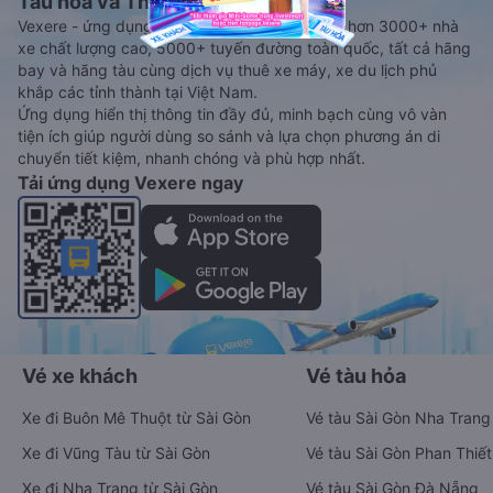
Tàu hoả và Thuê xe
Vexere - ứng dụng đặt vé đa phương tiện với hơn 3000+ nhà
xe chất lượng cao, 5000+ tuyến đường toàn quốc, tất cả hãng
bay và hãng tàu cùng dịch vụ thuê xe máy, xe du lịch phủ
khắp các tỉnh thành tại Việt Nam.
Ứng dụng hiển thị thông tin đầy đủ, minh bạch cùng vô vàn
tiện ích giúp người dùng so sánh và lựa chọn phương án di
chuyển tiết kiệm, nhanh chóng và phù hợp nhất.
Tải ứng dụng Vexere ngay
Vé xe khách
Vé tàu hỏa
Xe đi Buôn Mê Thuột từ Sài Gòn
Vé tàu Sài Gòn Nha Trang
Xe đi Vũng Tàu từ Sài Gòn
Vé tàu Sài Gòn Phan Thiết
Xe đi Nha Trang từ Sài Gòn
Vé tàu Sài Gòn Đà Nẵng