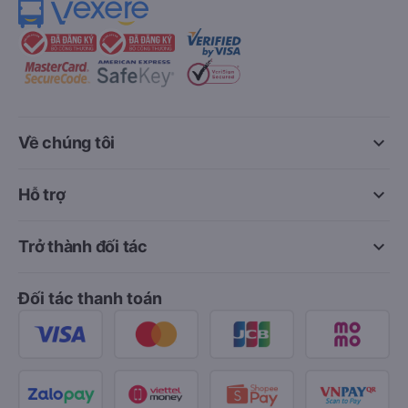
keyboard_arrow_down
Về chúng tôi
keyboard_arrow_down
Hỗ trợ
keyboard_arrow_down
Trở thành đối tác
Đối tác thanh toán