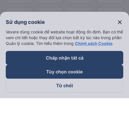
close
Sử dụng cookie
Vexere dùng cookie để website hoạt động ổn định. Bạn có thể
xem chi tiết hoặc thay đổi lựa chọn bất kỳ lúc nào trong phần
Quản lý cookie. Tìm hiểu thêm trong
Chính sách Cookie
.
Chấp nhận tất cả
Tùy chọn cookie
Từ chối
Theo dõi chúng tôi trên
Facebook
Tiktok
Youtube
Công ty TNHH Thương Mại Dịch Vụ Vexere