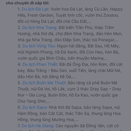
cho chuyến đi sắp tới:
1.
Du lịch Đà Lạt:
Vườn hoa Đà Lạt, làng Cù Lần, Happy
Hills, Fresh Garden, Tuyệt tình cốc, vườn thú Zoodoo,
đồi cỏ hồng Đà Lạt, đồi chè Cầu Đất,...
2.
Du lịch Nha Trang:
Bãi biển Trần Phú, tháp Trầm
Hương, nhà thờ đá, chợ đêm Nha Trang, đảo Hòn Mun,
nhà ga Nha Trang, đảo Điệp Sơn, thác bà Ponagar,...
3.
Du lịch Vũng Tàu:
Ngọn hải đăng, Bãi Sau, Hồ Mây,
mũi Nghinh Phong, hồ Đá Xanh, đồi Con Heo, hòn Bà,
vườn quốc gia Bình Châu, bến thuyền Marina,...
4.
Du lịch Phan Thiết:
Bãi đá Ông Địa, hòn Rơm, đồi cát
bay, Bàu Trắng - Bàu Sen, suối Tiên, làng chài Mũi Né,
đảo Hòn Bà, hải đăng Kê Gà,...
5.
Du lịch Buôn Ma Thuột:
Bảo tàng cà phê Buôn Mê
Thuột, núi Đá Voi, hồ Lắk, cụm 3 thác Dray Sap – Dray
Nur – Gia Long, Buôn Đôn, hồ Ea Kao, vườn quốc gia
Chư Yang Shin,...
6.
Du lịch Sapa:
Nhà thờ đá Sapa, bảo tàng Sapa, núi
Hàm Rồng, bản Cát Cát, thác Tiên Sa, thung lũng Hoa
Hồng, thung lũng Mường Hoa,...
7.
Du lịch Hà Giang:
Cao nguyên đá Đồng Văn, cột cờ