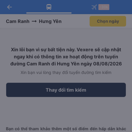
arrow_back
Tải app Vexere ngay!
Tải app Vexere
-30k
Mở app
Mở app
Nhận ưu đãi thành viên độc
-30k/ghế khi đặt vé máy bay qua
quyền
app
Cam Ranh
Hưng Yên
Chọn ngày
Xin lỗi bạn vì sự bất tiện này. Vexere sẽ cập nhật
ngay khi có thông tin xe hoạt động trên tuyến
đường Cam Ranh đi Hưng Yên ngày 08/08/2026
Xin bạn vui lòng thay đổi tuyến đường tìm kiếm
Thay đổi tìm kiếm
Bạn có thể tham khảo thêm một số điểm đến hấp dẫn khác