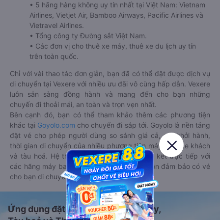
• 5 hãng hàng không uy tín nhất tại Việt Nam: Vietnam
Airlines, Vietjet Air, Bamboo Airways, Pacific Airlines và
Vietravel Airlines.
• Tổng công ty Đường sắt Việt Nam.
• Các đơn vị cho thuê xe máy, thuê xe du lịch uy tín
trên toàn quốc.
Chỉ với vài thao tác đơn giản, bạn đã có thể đặt được dịch vụ
di chuyển tại Vexere với nhiều ưu đãi vô cùng hấp dẫn. Vexere
luôn sẵn sàng đồng hành và mang đến cho bạn những
chuyến đi thoải mái, an toàn và trọn vẹn nhất.
Bên cạnh đó, bạn có thể tham khảo thêm các phương tiện
khác tại
Goyolo.com
cho chuyến đi sắp tới. Goyolo là nền tảng
đặt vé cho phép người dùng so sánh giá cả, giờ khởi hành,
thời gian di chuyển của nhiều phương tiện máy bay, xe khách
và tàu hoả. Hệ thống của Goyolo được liên kết trực tiếp với
các hãng máy bay, xe khách và tàu hoả, luôn đảm bảo có vé
cho bạn di chuyển.
Ứng dụng đặt vé Xe khách, Máy bay,