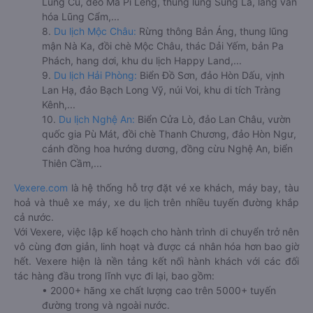
Lũng Cú, đèo Mã Pí Lèng, thung lũng Sủng Là, làng văn
hóa Lũng Cẩm,...
8.
Du lịch Mộc Châu:
Rừng thông Bản Áng, thung lũng
mận Nà Ka, đồi chè Mộc Châu, thác Dải Yếm, bản Pa
Phách, hang dơi, khu du lịch Happy Land,...
9.
Du lịch Hải Phòng:
Biển Đồ Sơn, đảo Hòn Dấu, vịnh
Lan Hạ, đảo Bạch Long Vỹ, núi Voi, khu di tích Tràng
Kênh,...
10.
Du lịch Nghệ An:
Biển Cửa Lò, đảo Lan Châu, vườn
quốc gia Pù Mát, đồi chè Thanh Chương, đảo Hòn Ngư,
cánh đồng hoa hướng dương, đồng cừu Nghệ An, biển
Thiên Cầm,...
Vexere.com
là hệ thống hỗ trợ đặt vé xe khách, máy bay, tàu
hoả và thuê xe máy, xe du lịch trên nhiều tuyến đường khắp
cả nước.
Với Vexere, việc lập kế hoạch cho hành trình di chuyển trở nên
vô cùng đơn giản, linh hoạt và được cá nhân hóa hơn bao giờ
hết. Vexere hiện là nền tảng kết nối hành khách với các đối
tác hàng đầu trong lĩnh vực đi lại, bao gồm:
• 2000+ hãng xe chất lượng cao trên 5000+ tuyến
đường trong và ngoài nước.