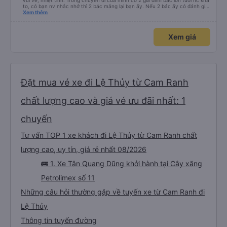
vui vẻ, nhiệt tình. Trong chuyến đi của mình có 2 gia đình bác lớn tuổi nc khá
to, có bạn nv nhắc nhở thì 2 bác mắng lại bạn ấy. Nếu 2 bác ấy có đánh giá
xấu thì mình ngược lại nha. Bạn ấy nhắc nhở rất đúng. 2 bác nói rất to. To
Xem thêm
đến lỗi mình ngủ còn mơ được câu chuyện các bác nói với nhau xuất hiện
trong giấc mơ của mình luôn. Nên nếu bạn ấy bị phản ánh thì đừng trừ lương
bạn ấy nha. Nếu bạn ấy bị trừ thì bảo bạn ấy liên hệ sđt của mình, mình hỗ
Xem giá
trợ ạ. Số mình đuôi 666, chuyến ĐH-NT ngày 16/1. À các bạn nữ lễ tân xinh
iu còn đổi cho mình phòng đơn sang đôi xong còn note là (một mình) yêu
luôn. Nhưng phòng đôi mà nằm một thì mỗi lần xe rẽ 1 cái là ✈️ Ít đi xe khách
nhưng đủ để đánh giá 10/10.
Đặt mua vé xe đi Lệ Thủy từ Cam Ranh
chất lượng cao và giá vé ưu đãi nhất: 1
chuyến
Tư vấn TOP 1 xe khách đi Lệ Thủy từ Cam Ranh chất
lượng cao, uy tín, giá rẻ nhất 08/2026
🚌 1. Xe Tân Quang Dũng khởi hành tại Cây xăng
Petrolimex số 11
Những câu hỏi thường gặp về tuyến xe từ Cam Ranh đi
Lệ Thủy
Thông tin tuyến đường