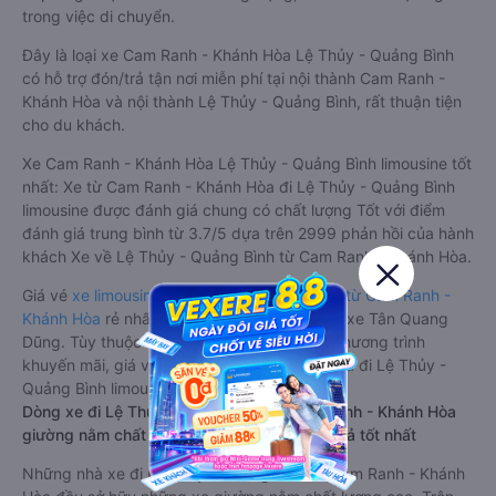
trong việc di chuyển.
Đây là loại xe Cam Ranh - Khánh Hòa Lệ Thủy - Quảng Bình
có hỗ trợ đón/trả tận nơi miễn phí tại nội thành Cam Ranh -
Khánh Hòa và nội thành Lệ Thủy - Quảng Bình, rất thuận tiện
cho du khách.
Xe Cam Ranh - Khánh Hòa Lệ Thủy - Quảng Bình limousine tốt
nhất: Xe từ Cam Ranh - Khánh Hòa đi Lệ Thủy - Quảng Bình
limousine được đánh giá chung có chất lượng Tốt với điểm
đánh giá trung bình từ 3.7/5 dựa trên 2999 phản hồi của hành
khách Xe về Lệ Thủy - Quảng Bình từ Cam Ranh - Khánh Hòa.
Giá vé
xe limousine đi Lệ Thủy - Quảng Bình từ Cam Ranh -
Khánh Hòa
rẻ nhất là 650000VND của hãng xe Tân Quang
Dũng. Tùy thuộc vào vị trí ngồi của bạn và chương trình
khuyến mãi, giá vé Xe Cam Ranh - Khánh Hòa đi Lệ Thủy -
Quảng Bình limousine này có thể sẽ rẻ hơn
Dòng xe đi Lệ Thủy - Quảng Bình từ Cam Ranh - Khánh Hòa
giường nằm chất lượng cao: Thoải mái, giá cả tốt nhất
Những nhà xe đi Lệ Thủy - Quảng Bình từ Cam Ranh - Khánh