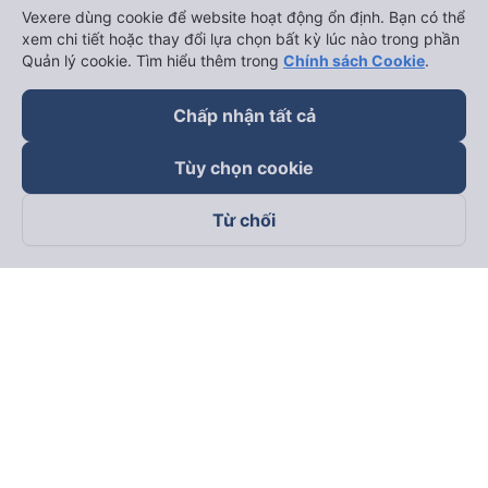
Vexere dùng cookie để website hoạt động ổn định. Bạn có thể
xem chi tiết hoặc thay đổi lựa chọn bất kỳ lúc nào trong phần
Quản lý cookie. Tìm hiểu thêm trong
Chính sách Cookie
.
Chấp nhận tất cả
Tùy chọn cookie
Từ chối
Theo dõi chúng tôi trên
Facebook
Tiktok
Youtube
Công ty TNHH Thương Mại Dịch Vụ Vexere
Địa chỉ đăng ký kinh doanh: 8C Chữ Đồng Tử, Phường Tân
Sơn Nhất, TP. Hồ Chí Minh, Việt Nam
Địa chỉ
:
Lầu 2, toà nhà H3 Circo Hoàng Diệu, 384 Hoàng Diệu,
Phường Khánh Hội, TP Hồ Chí Minh, Việt Nam
Tầng 3, toà nhà 101 Láng Hạ, 101 Láng Hạ, Phường Láng, TP.