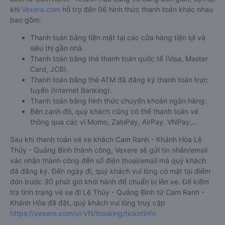
khi
Vexere.com
hỗ trợ đến 06 hình thức thanh toán khác nhau
bao gồm:
Thanh toán bằng tiền mặt tại các cửa hàng tiện lợi và
siêu thị gần nhà.
Thanh toán bằng thẻ thanh toán quốc tế (Visa, Master
Card, JCB).
Thanh toán bằng thẻ ATM đã đăng ký thanh toán trực
tuyến (Internet Banking).
Thanh toán bằng hình thức chuyển khoản ngân hàng.
Bên cạnh đó, quý khách cũng có thể thanh toán vé
thông qua các ví Momo, ZaloPay, AirPay, VNPay,…
Sau khi thanh toán vé xe khách Cam Ranh - Khánh Hòa Lệ
Thủy - Quảng Bình thành công, Vexere sẽ gửi tin nhắn/email
xác nhận thành công đến số điện thoại/email mà quý khách
đã đăng ký. Đến ngày đi, quý khách vui lòng có mặt tại điểm
đón trước 30 phút giờ khởi hành để chuẩn bị lên xe. Để kiểm
tra tình trạng vé xe đi Lệ Thủy - Quảng Bình từ Cam Ranh -
Khánh Hòa đã đặt, quý khách vui lòng truy cập
https://vexere.com/vi-VN/booking/ticketinfo