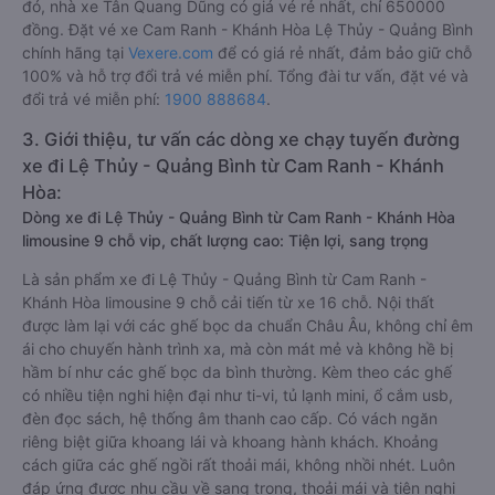
đó, nhà xe Tân Quang Dũng có giá vé rẻ nhất, chỉ 650000
đồng. Đặt vé xe Cam Ranh - Khánh Hòa Lệ Thủy - Quảng Bình
chính hãng tại
Vexere.com
để có giá rẻ nhất, đảm bảo giữ chỗ
100% và hỗ trợ đổi trả vé miễn phí. Tổng đài tư vấn, đặt vé và
đổi trả vé miễn phí:
1900 888684
.
3. Giới thiệu, tư vấn các dòng xe chạy tuyến đường
xe đi Lệ Thủy - Quảng Bình từ Cam Ranh - Khánh
Hòa:
Dòng xe đi Lệ Thủy - Quảng Bình từ Cam Ranh - Khánh Hòa
limousine 9 chỗ vip, chất lượng cao: Tiện lợi, sang trọng
Là sản phẩm xe đi Lệ Thủy - Quảng Bình từ Cam Ranh -
Khánh Hòa limousine 9 chỗ cải tiến từ xe 16 chỗ. Nội thất
được làm lại với các ghế bọc da chuẩn Châu Âu, không chỉ êm
ái cho chuyến hành trình xa, mà còn mát mẻ và không hề bị
hầm bí như các ghế bọc da bình thường. Kèm theo các ghế
có nhiều tiện nghi hiện đại như ti-vi, tủ lạnh mini, ổ cắm usb,
đèn đọc sách, hệ thống âm thanh cao cấp. Có vách ngăn
riêng biệt giữa khoang lái và khoang hành khách. Khoảng
cách giữa các ghế ngồi rất thoải mái, không nhồi nhét. Luôn
đáp ứng được nhu cầu về sang trọng, thoải mái và tiện nghi