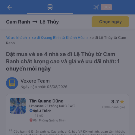
arrow_back
Tải app Vexere ngay!
Tải app Vexere
-30k
Mở app
Mở app
Nhận ưu đãi thành viên độc
-30k/ghế khi đặt vé máy bay qua
quyền
app
Cam Ranh
Lệ Thủy
Chọn ngày
Vé xe khách
xe đi Quảng Bình từ Khánh Hòa
xe đi Lệ Thủy từ Cam
Ranh
Đặt mua vé xe 4 nhà xe đi Lệ Thủy từ Cam
Ranh chất lượng cao và giá vé ưu đãi nhất
: 1
chuyến mỗi ngày
Vexere Team
Ngày cập nhật: 08/08/2026
Tân Quang Dũng
3.7
Limousine 22 Phòng Đôi G ( WC)
(3004 đánh giá)
Ngã 3 Thành
18 giờ
Văn Phòng Quảng Bình
Các bạn nữ lễ tân xinh iu. Các anh, chú, bác VP ĐH vui tính, quan tâm khách,