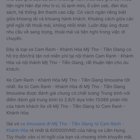
tiện nghi hiện đại như ti-vi, tủ lạnh mini, ổ cắm usb, đèn đọc
sách, hệ thống âm thanh cao cấp. Có vách ngăn riêng biệt
giữa khoang lái và khoang hành khách. Khoảng cách giữa các
ghế ngồi rất thoải mái, không nhồi nhét. Luôn đáp ứng được
nhu cầu về sang trọng, thoải mái và tiện nghi trong việc di
chuyển.
Đây là loại xe Cam Ranh - Khánh Hòa Mỹ Tho - Tiền Giang có
hỗ trợ đón/trả tận nơi miễn phí tại nội thành Cam Ranh - Khánh
Hòa và nội thành Mỹ Tho - Tiền Giang, rất thuận tiện cho du
khách.
Xe Cam Ranh - Khánh Hòa Mỹ Tho - Tiền Giang limousine tốt
nhất: Xe từ Cam Ranh - Khánh Hòa đi Mỹ Tho - Tiền Giang
limousine được đánh giá chung có chất lượng Trung bình với
điểm đánh giá trung bình từ 2.8/5 dựa trên 15086 phản hồi
của hành khách Xe về Mỹ Tho - Tiền Giang từ Cam Ranh -
Khánh Hòa.
Giá vé
xe limousine đi Mỹ Tho - Tiền Giang từ Cam Ranh -
Khánh Hòa
rẻ nhất là 600000VND của hãng xe Liên Hưng.
Tùy thuộc vào vị trí ngồi của bạn và chương trình khuyến mãi,