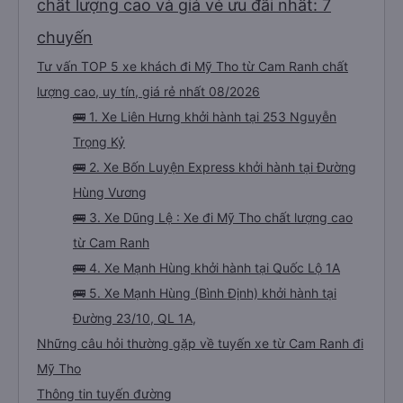
chất lượng cao và giá vé ưu đãi nhất: 7
chuyến
Tư vấn TOP 5 xe khách đi Mỹ Tho từ Cam Ranh chất
lượng cao, uy tín, giá rẻ nhất 08/2026
🚌 1. Xe Liên Hưng khởi hành tại 253 Nguyễn
Trọng Kỷ
🚌 2. Xe Bốn Luyện Express khởi hành tại Đường
Hùng Vương
🚌 3. Xe Dũng Lệ : Xe đi Mỹ Tho chất lượng cao
từ Cam Ranh
🚌 4. Xe Mạnh Hùng khởi hành tại Quốc Lộ 1A
🚌 5. Xe Mạnh Hùng (Bình Định) khởi hành tại
Đường 23/10, QL 1A,
Những câu hỏi thường gặp về tuyến xe từ Cam Ranh đi
Mỹ Tho
Thông tin tuyến đường