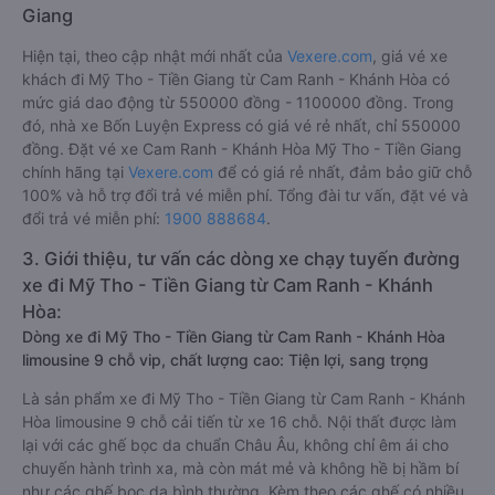
Giang
Hiện tại, theo cập nhật mới nhất của
Vexere.com
, giá vé xe
khách đi Mỹ Tho - Tiền Giang từ Cam Ranh - Khánh Hòa có
mức giá dao động từ 550000 đồng - 1100000 đồng. Trong
đó, nhà xe Bốn Luyện Express có giá vé rẻ nhất, chỉ 550000
đồng. Đặt vé xe Cam Ranh - Khánh Hòa Mỹ Tho - Tiền Giang
chính hãng tại
Vexere.com
để có giá rẻ nhất, đảm bảo giữ chỗ
100% và hỗ trợ đổi trả vé miễn phí. Tổng đài tư vấn, đặt vé và
đổi trả vé miễn phí:
1900 888684
.
3. Giới thiệu, tư vấn các dòng xe chạy tuyến đường
xe đi Mỹ Tho - Tiền Giang từ Cam Ranh - Khánh
Hòa:
Dòng xe đi Mỹ Tho - Tiền Giang từ Cam Ranh - Khánh Hòa
limousine 9 chỗ vip, chất lượng cao: Tiện lợi, sang trọng
Là sản phẩm xe đi Mỹ Tho - Tiền Giang từ Cam Ranh - Khánh
Hòa limousine 9 chỗ cải tiến từ xe 16 chỗ. Nội thất được làm
lại với các ghế bọc da chuẩn Châu Âu, không chỉ êm ái cho
chuyến hành trình xa, mà còn mát mẻ và không hề bị hầm bí
như các ghế bọc da bình thường. Kèm theo các ghế có nhiều