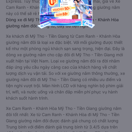
Express. Tùy thuộc vào chương trình khuyến mãi, giá vé Xe
Cam Ranh - Khánh Hòa đi Mỹ Tho - Tiền Giang giường nằm
này có thể sẽ rẻ hơn.
Dòng xe đi Mỹ Tho - Tiền Giang từ Cam Ranh - Khánh Hòa
giường nằm đôi: Riêng tư, đầy đủ tiện nghi
Xe khách đi Mỹ Tho - Tiền Giang từ Cam Ranh - Khánh Hòa
giường nằm đôi là loại xe đặc biệt. Với mỗi giường được thiết
kế như một phòng ngủ khách sạn sang trọng, hiện đại. Đây là
dòng xe giường nằm cho cặp đôi đi Mỹ Tho - Tiền Giang mới
xuất hiện tại Việt Nam. Loại xe giường nằm đôi ra đời nhằm
đáp ứng yêu cầu ngày càng cao của khách hàng về chất
lượng dịch vụ vận tải. So với xe giường nằm thông thường, xe
giường nằm đôi đi Mỹ Tho - Tiền Giang có nhiều ưu điểm và
tiện nghi vượt trội. Màn hình LCD với hàng nghìn bộ phim giải
trí, wifi, và nước uống và chăn đắp miễn phí phục vụ hành
khách suốt hành trình.
Xe Cam Ranh - Khánh Hòa Mỹ Tho - Tiền Giang giường nằm
đôi tốt nhất: Xe từ Cam Ranh - Khánh Hòa đi Mỹ Tho - Tiền
Giang giường nằm đôi được đánh giá chung có chất lượng
Trung bình với điểm đánh giá trung bình từ 3.4/5 dựa trên