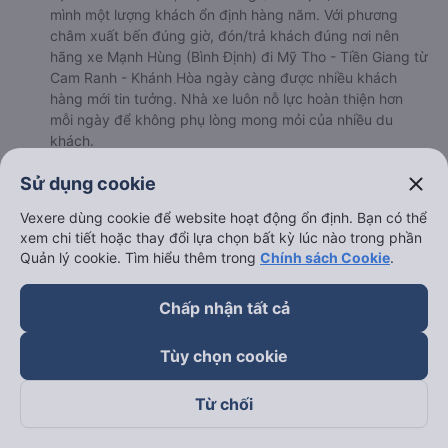
mình một lượng khách ổn định hàng năm. Với phương
châm xuất bến đúng giờ, đón/trả khách đúng nơi nên
hãng xe Mạnh Hùng (Bình Định) đi Mỹ Tho - Tiền Giang từ
Cam Ranh - Khánh Hòa ngày càng được nhiều khách
hàng mới tin tưởng. Nhà xe luôn nỗ lực hoàn thiện hơn
mỗi ngày để không phụ lòng mong mỏi của nhiều du
khách.
b. Hình ảnh xe Mạnh Hùng (Bình Định)
close
Sử dụng cookie
Vexere dùng cookie để website hoạt động ổn định. Bạn có thể
xem chi tiết hoặc thay đổi lựa chọn bất kỳ lúc nào trong phần
Quản lý cookie. Tìm hiểu thêm trong
Chính sách Cookie
.
Chấp nhận tất cả
Tùy chọn cookie
Từ chối