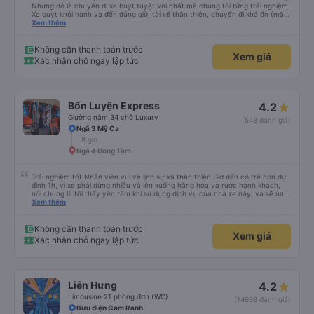
Nhưng đó là chuyến đi xe buýt tuyệt vời nhất mà chúng tôi từng trải nghiệm.
Xe buýt khởi hành và đến đúng giờ, tài xế thân thiện, chuyến đi khá ổn (mặc
dù vẫn hơi xóc, nhưng đó là đặc trưng của Việt Nam ^^), và chỗ ngồi thoải
Xem thêm
mái. Chúng tôi thực sự rất hài lòng.
Không cần thanh toán trước
Xem giá
Xác nhận chỗ ngay lập tức
Bốn Luyện Express
4.2
Giường nằm 34 chỗ Luxury
(548 đánh giá)
Ngã 3 Mỹ Ca
8 giờ
Ngã 4 Đồng Tâm
Trải nghiệm tốt Nhân viên vui vẻ lịch sự và thân thiện Giờ đến có trễ hơn dự
định 1h, vì xe phải dừng nhiều và lên xuống hàng hóa và rước hành khách,
nói chung là tối thấy yên tâm khi sử dụng dịch vụ của nhà xe này, và sẽ ủng
hộ và giới thiệu cho người thân sử dụng dịch vụ của nhà xe này
Xem thêm
Không cần thanh toán trước
Xem giá
Xác nhận chỗ ngay lập tức
Liên Hưng
4.2
Limousine 21 phòng đơn (WC)
(14638 đánh giá)
Bưu điện Cam Ranh