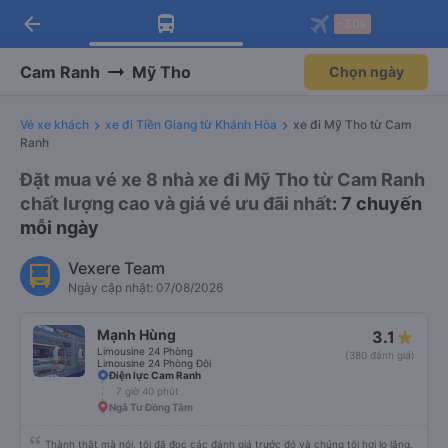
arrow_back
Tải app Vexere ngay!
Tải app Vexere
-30k
Mở app
Mở app
Nhận ưu đãi thành viên độc
-30k/ghế khi đặt vé máy bay qua
quyền
app
Cam Ranh
Mỹ Tho
Chọn ngày
Vé xe khách
xe đi Tiền Giang từ Khánh Hòa
xe đi Mỹ Tho từ Cam
Ranh
Đặt mua vé xe 8 nhà xe đi Mỹ Tho từ Cam Ranh
chất lượng cao và giá vé ưu đãi nhất
: 7 chuyến
mỗi ngày
Vexere Team
Ngày cập nhật: 07/08/2026
Mạnh Hùng
3.1
Limousine 24 Phòng
(380 đánh giá)
Limousine 24 Phòng Đôi
Điện lực Cam Ranh
7 giờ 40 phút
Ngã Tư Đồng Tâm
Thành thật mà nói, tôi đã đọc các đánh giá trước đó và chúng tôi hơi lo lắng.