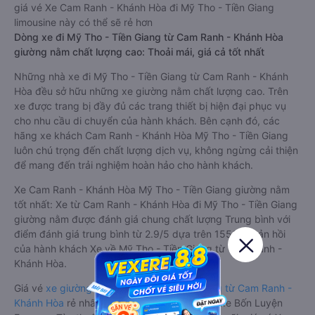
giá vé Xe Cam Ranh - Khánh Hòa đi Mỹ Tho - Tiền Giang
limousine này có thể sẽ rẻ hơn
Dòng xe đi Mỹ Tho - Tiền Giang từ Cam Ranh - Khánh Hòa
giường nằm chất lượng cao: Thoải mái, giá cả tốt nhất
Những nhà xe đi Mỹ Tho - Tiền Giang từ Cam Ranh - Khánh
Hòa đều sở hữu những xe giường nằm chất lượng cao. Trên
xe được trang bị đầy đủ các trang thiết bị hiện đại phục vụ
cho nhu cầu di chuyển của hành khách. Bên cạnh đó, các
hãng xe khách Cam Ranh - Khánh Hòa Mỹ Tho - Tiền Giang
luôn chú trọng đến chất lượng dịch vụ, không ngừng cải thiện
để mang đến trải nghiệm hoàn hảo cho hành khách.
Xe Cam Ranh - Khánh Hòa Mỹ Tho - Tiền Giang giường nằm
tốt nhất: Xe từ Cam Ranh - Khánh Hòa đi Mỹ Tho - Tiền Giang
giường nằm được đánh giá chung chất lượng Trung bình với
điểm đánh giá trung bình từ 2.9/5 dựa trên 15561 phản hồi
của hành khách Xe về Mỹ Tho - Tiền Giang từ Cam Ranh -
Khánh Hòa.
Giá vé
xe giường nằm đi Mỹ Tho - Tiền Giang từ Cam Ranh -
Khánh Hòa
rẻ nhất là 550000VND của hãng xe Bốn Luyện