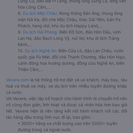
Lũng Cú, đèo Mã Pí Lèng, thung lũng Sủng Là, làng văn
hóa Lũng Cẩm,...
8.
Du lịch Mộc Châu:
Rừng thông Bản Áng, thung lũng
mận Nà Ka, đồi chè Mộc Châu, thác Dải Yếm, bản Pa
Phách, hang dơi, khu du lịch Happy Land,...
9.
Du lịch Hải Phòng:
Biển Đồ Sơn, đảo Hòn Dấu, vịnh
Lan Hạ, đảo Bạch Long Vỹ, núi Voi, khu di tích Tràng
Kênh,...
10.
Du lịch Nghệ An:
Biển Cửa Lò, đảo Lan Châu, vườn
quốc gia Pù Mát, đồi chè Thanh Chương, đảo Hòn Ngư,
cánh đồng hoa hướng dương, đồng cừu Nghệ An, biển
Thiên Cầm,...
Vexere.com
là hệ thống hỗ trợ đặt vé xe khách, máy bay, tàu
hoả và thuê xe máy, xe du lịch trên nhiều tuyến đường khắp
cả nước.
Với Vexere, việc lập kế hoạch cho hành trình di chuyển trở nên
vô cùng đơn giản, linh hoạt và được cá nhân hóa hơn bao giờ
hết. Vexere hiện là nền tảng kết nối hành khách với các đối
tác hàng đầu trong lĩnh vực đi lại, bao gồm:
• 2000+ hãng xe chất lượng cao trên 5000+ tuyến
đường trong và ngoài nước.