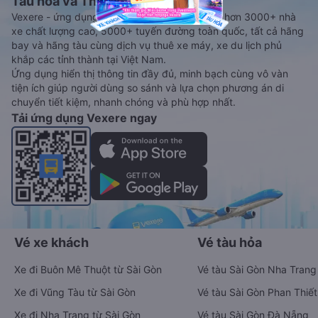
Tàu hoả và Thuê xe
Vexere - ứng dụng đặt vé đa phương tiện với hơn 3000+ nhà
xe chất lượng cao, 5000+ tuyến đường toàn quốc, tất cả hãng
bay và hãng tàu cùng dịch vụ thuê xe máy, xe du lịch phủ
khắp các tỉnh thành tại Việt Nam.
Ứng dụng hiển thị thông tin đầy đủ, minh bạch cùng vô vàn
tiện ích giúp người dùng so sánh và lựa chọn phương án di
chuyển tiết kiệm, nhanh chóng và phù hợp nhất.
Tải ứng dụng Vexere ngay
Vé xe khách
Vé tàu hỏa
Xe đi Buôn Mê Thuột từ Sài Gòn
Vé tàu Sài Gòn Nha Trang
Xe đi Vũng Tàu từ Sài Gòn
Vé tàu Sài Gòn Phan Thiết
Xe đi Nha Trang từ Sài Gòn
Vé tàu Sài Gòn Đà Nẵng