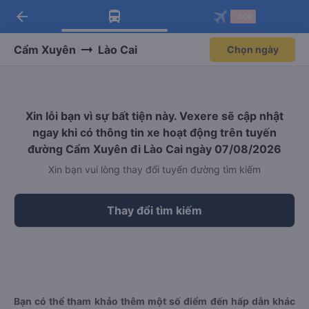
arrow_back
Tải app Vexere ngay!
Tải app Vexere
-30k
Mở app
Mở app
Nhận ưu đãi thành viên độc
-30k/ghế khi đặt vé máy bay qua
quyền
app
Cẩm Xuyên
Lào Cai
Chọn ngày
Xin lỗi bạn vì sự bất tiện này. Vexere sẽ cập nhật
ngay khi có thông tin xe hoạt động trên tuyến
đường Cẩm Xuyên đi Lào Cai ngày 07/08/2026
Xin bạn vui lòng thay đổi tuyến đường tìm kiếm
Thay đổi tìm kiếm
Bạn có thể tham khảo thêm một số điểm đến hấp dẫn khác