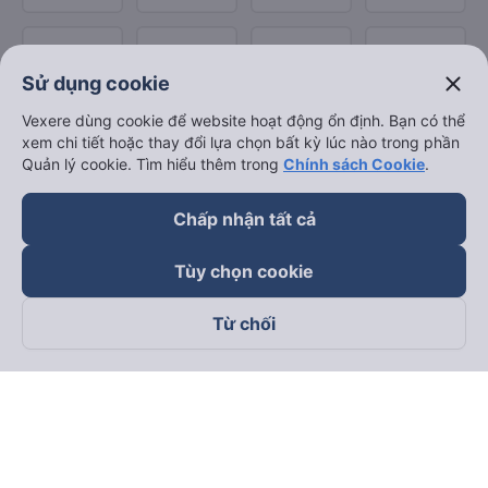
close
Sử dụng cookie
Vexere dùng cookie để website hoạt động ổn định. Bạn có thể
xem chi tiết hoặc thay đổi lựa chọn bất kỳ lúc nào trong phần
Quản lý cookie. Tìm hiểu thêm trong
Chính sách Cookie
.
Chấp nhận tất cả
Tùy chọn cookie
Từ chối
Theo dõi chúng tôi trên
Facebook
Tiktok
Youtube
Công ty TNHH Thương Mại Dịch Vụ Vexere