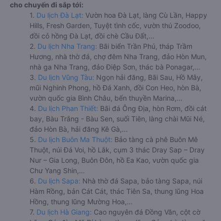
cho chuyến đi sắp tới:
1.
Du lịch Đà Lạt:
Vườn hoa Đà Lạt, làng Cù Lần, Happy
Hills, Fresh Garden, Tuyệt tình cốc, vườn thú Zoodoo,
đồi cỏ hồng Đà Lạt, đồi chè Cầu Đất,...
2.
Du lịch Nha Trang:
Bãi biển Trần Phú, tháp Trầm
Hương, nhà thờ đá, chợ đêm Nha Trang, đảo Hòn Mun,
nhà ga Nha Trang, đảo Điệp Sơn, thác bà Ponagar,...
3.
Du lịch Vũng Tàu:
Ngọn hải đăng, Bãi Sau, Hồ Mây,
mũi Nghinh Phong, hồ Đá Xanh, đồi Con Heo, hòn Bà,
vườn quốc gia Bình Châu, bến thuyền Marina,...
4.
Du lịch Phan Thiết:
Bãi đá Ông Địa, hòn Rơm, đồi cát
bay, Bàu Trắng - Bàu Sen, suối Tiên, làng chài Mũi Né,
đảo Hòn Bà, hải đăng Kê Gà,...
5.
Du lịch Buôn Ma Thuột:
Bảo tàng cà phê Buôn Mê
Thuột, núi Đá Voi, hồ Lắk, cụm 3 thác Dray Sap – Dray
Nur – Gia Long, Buôn Đôn, hồ Ea Kao, vườn quốc gia
Chư Yang Shin,...
6.
Du lịch Sapa:
Nhà thờ đá Sapa, bảo tàng Sapa, núi
Hàm Rồng, bản Cát Cát, thác Tiên Sa, thung lũng Hoa
Hồng, thung lũng Mường Hoa,...
7.
Du lịch Hà Giang:
Cao nguyên đá Đồng Văn, cột cờ