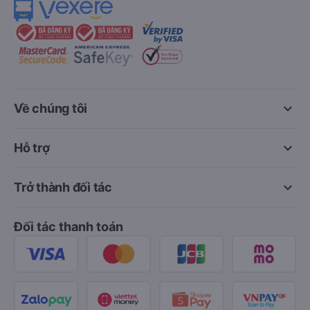
keyboard_arrow_down
Về chúng tôi
keyboard_arrow_down
Hỗ trợ
keyboard_arrow_down
Trở thành đối tác
Đối tác thanh toán