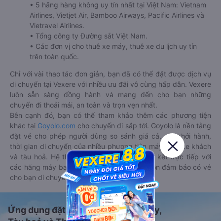
• 5 hãng hàng không uy tín nhất tại Việt Nam: Vietnam
Airlines, Vietjet Air, Bamboo Airways, Pacific Airlines và
Vietravel Airlines.
• Tổng công ty Đường sắt Việt Nam.
• Các đơn vị cho thuê xe máy, thuê xe du lịch uy tín
trên toàn quốc.
Chỉ với vài thao tác đơn giản, bạn đã có thể đặt được dịch vụ
di chuyển tại Vexere với nhiều ưu đãi vô cùng hấp dẫn. Vexere
luôn sẵn sàng đồng hành và mang đến cho bạn những
chuyến đi thoải mái, an toàn và trọn vẹn nhất.
Bên cạnh đó, bạn có thể tham khảo thêm các phương tiện
khác tại
Goyolo.com
cho chuyến đi sắp tới. Goyolo là nền tảng
đặt vé cho phép người dùng so sánh giá cả, giờ khởi hành,
thời gian di chuyển của nhiều phương tiện máy bay, xe khách
và tàu hoả. Hệ thống của Goyolo được liên kết trực tiếp với
các hãng máy bay, xe khách và tàu hoả, luôn đảm bảo có vé
cho bạn di chuyển.
Ứng dụng đặt vé Xe khách, Máy bay,