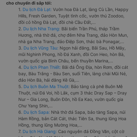
cho chuyến đi sắp tới:
1.
Du lịch Đà Lạt:
Vườn hoa Đà Lạt, làng Cù Lần, Happy
Hills, Fresh Garden, Tuyệt tình cốc, vườn thú Zoodoo,
đồi cỏ hồng Đà Lạt, đồi chè Cầu Đất,...
2.
Du lịch Nha Trang:
Bãi biển Trần Phú, tháp Trầm
Hương, nhà thờ đá, chợ đêm Nha Trang, đảo Hòn Mun,
nhà ga Nha Trang, đảo Điệp Sơn, thác bà Ponagar,...
3.
Du lịch Vũng Tàu:
Ngọn hải đăng, Bãi Sau, Hồ Mây,
mũi Nghinh Phong, hồ Đá Xanh, đồi Con Heo, hòn Bà,
vườn quốc gia Bình Châu, bến thuyền Marina,...
4.
Du lịch Phan Thiết:
Bãi đá Ông Địa, hòn Rơm, đồi cát
bay, Bàu Trắng - Bàu Sen, suối Tiên, làng chài Mũi Né,
đảo Hòn Bà, hải đăng Kê Gà,...
5.
Du lịch Buôn Ma Thuột:
Bảo tàng cà phê Buôn Mê
Thuột, núi Đá Voi, hồ Lắk, cụm 3 thác Dray Sap – Dray
Nur – Gia Long, Buôn Đôn, hồ Ea Kao, vườn quốc gia
Chư Yang Shin,...
6.
Du lịch Sapa:
Nhà thờ đá Sapa, bảo tàng Sapa, núi
Hàm Rồng, bản Cát Cát, thác Tiên Sa, thung lũng Hoa
Hồng, thung lũng Mường Hoa,...
7.
Du lịch Hà Giang:
Cao nguyên đá Đồng Văn, cột cờ