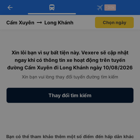
arrow_back
Tải app Vexere ngay!
Tải app Vexere
-30k
Mở app
Mở app
Nhận ưu đãi thành viên độc
-30k/ghế khi đặt vé máy bay qua
quyền
app
Cẩm Xuyên
Long Khánh
Chọn ngày
Xin lỗi bạn vì sự bất tiện này. Vexere sẽ cập nhật
ngay khi có thông tin xe hoạt động trên tuyến
đường Cẩm Xuyên đi Long Khánh ngày 10/08/2026
Xin bạn vui lòng thay đổi tuyến đường tìm kiếm
Thay đổi tìm kiếm
Bạn có thể tham khảo thêm một số điểm đến hấp dẫn khác