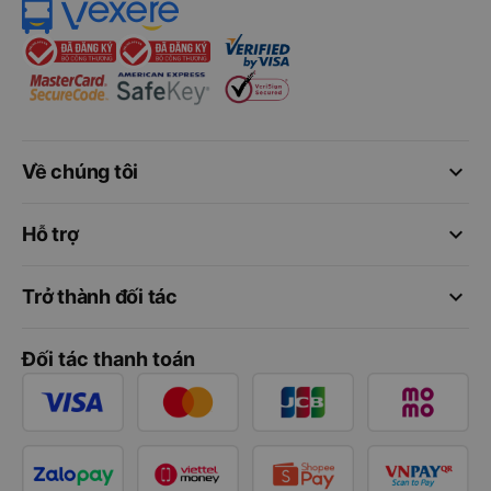
keyboard_arrow_down
Về chúng tôi
keyboard_arrow_down
Hỗ trợ
keyboard_arrow_down
Trở thành đối tác
Đối tác thanh toán