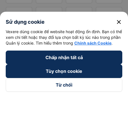
close
Sử dụng cookie
Vexere dùng cookie để website hoạt động ổn định. Bạn có thể
xem chi tiết hoặc thay đổi lựa chọn bất kỳ lúc nào trong phần
Quản lý cookie. Tìm hiểu thêm trong
Chính sách Cookie
.
Chấp nhận tất cả
Tùy chọn cookie
Từ chối
Theo dõi chúng tôi trên
Facebook
Tiktok
Youtube
Công ty TNHH Thương Mại Dịch Vụ Vexere