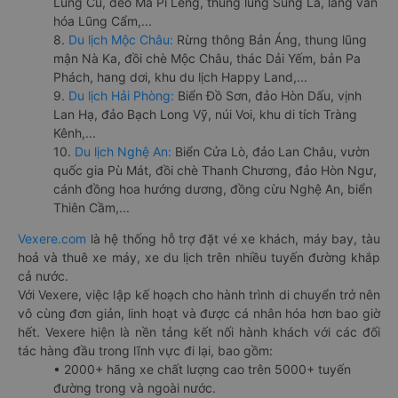
Lũng Cú, đèo Mã Pí Lèng, thung lũng Sủng Là, làng văn
hóa Lũng Cẩm,...
8.
Du lịch Mộc Châu:
Rừng thông Bản Áng, thung lũng
mận Nà Ka, đồi chè Mộc Châu, thác Dải Yếm, bản Pa
Phách, hang dơi, khu du lịch Happy Land,...
9.
Du lịch Hải Phòng:
Biển Đồ Sơn, đảo Hòn Dấu, vịnh
Lan Hạ, đảo Bạch Long Vỹ, núi Voi, khu di tích Tràng
Kênh,...
10.
Du lịch Nghệ An:
Biển Cửa Lò, đảo Lan Châu, vườn
quốc gia Pù Mát, đồi chè Thanh Chương, đảo Hòn Ngư,
cánh đồng hoa hướng dương, đồng cừu Nghệ An, biển
Thiên Cầm,...
Vexere.com
là hệ thống hỗ trợ đặt vé xe khách, máy bay, tàu
hoả và thuê xe máy, xe du lịch trên nhiều tuyến đường khắp
cả nước.
Với Vexere, việc lập kế hoạch cho hành trình di chuyển trở nên
vô cùng đơn giản, linh hoạt và được cá nhân hóa hơn bao giờ
hết. Vexere hiện là nền tảng kết nối hành khách với các đối
tác hàng đầu trong lĩnh vực đi lại, bao gồm:
• 2000+ hãng xe chất lượng cao trên 5000+ tuyến
đường trong và ngoài nước.