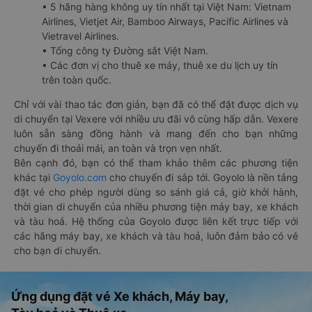
• 5 hãng hàng không uy tín nhất tại Việt Nam: Vietnam
Airlines, Vietjet Air, Bamboo Airways, Pacific Airlines và
Vietravel Airlines.
• Tổng công ty Đường sắt Việt Nam.
• Các đơn vị cho thuê xe máy, thuê xe du lịch uy tín
trên toàn quốc.
Chỉ với vài thao tác đơn giản, bạn đã có thể đặt được dịch vụ
di chuyển tại Vexere với nhiều ưu đãi vô cùng hấp dẫn. Vexere
luôn sẵn sàng đồng hành và mang đến cho bạn những
chuyến đi thoải mái, an toàn và trọn vẹn nhất.
Bên cạnh đó, bạn có thể tham khảo thêm các phương tiện
khác tại
Goyolo.com
cho chuyến đi sắp tới. Goyolo là nền tảng
đặt vé cho phép người dùng so sánh giá cả, giờ khởi hành,
thời gian di chuyển của nhiều phương tiện máy bay, xe khách
và tàu hoả. Hệ thống của Goyolo được liên kết trực tiếp với
các hãng máy bay, xe khách và tàu hoả, luôn đảm bảo có vé
cho bạn di chuyển.
Ứng dụng đặt vé Xe khách, Máy bay,