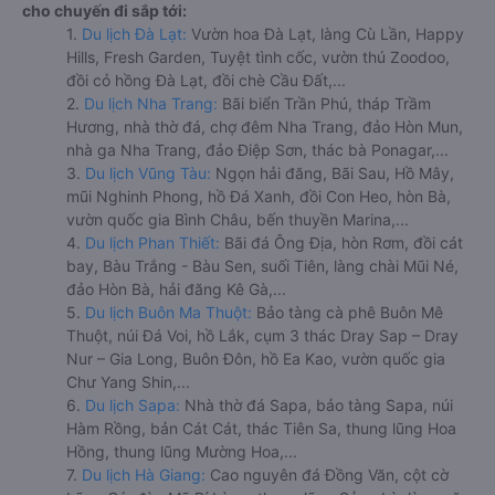
cho chuyến đi sắp tới:
1.
Du lịch Đà Lạt:
Vườn hoa Đà Lạt, làng Cù Lần, Happy
Hills, Fresh Garden, Tuyệt tình cốc, vườn thú Zoodoo,
đồi cỏ hồng Đà Lạt, đồi chè Cầu Đất,...
2.
Du lịch Nha Trang:
Bãi biển Trần Phú, tháp Trầm
Hương, nhà thờ đá, chợ đêm Nha Trang, đảo Hòn Mun,
nhà ga Nha Trang, đảo Điệp Sơn, thác bà Ponagar,...
3.
Du lịch Vũng Tàu:
Ngọn hải đăng, Bãi Sau, Hồ Mây,
mũi Nghinh Phong, hồ Đá Xanh, đồi Con Heo, hòn Bà,
vườn quốc gia Bình Châu, bến thuyền Marina,...
4.
Du lịch Phan Thiết:
Bãi đá Ông Địa, hòn Rơm, đồi cát
bay, Bàu Trắng - Bàu Sen, suối Tiên, làng chài Mũi Né,
đảo Hòn Bà, hải đăng Kê Gà,...
5.
Du lịch Buôn Ma Thuột:
Bảo tàng cà phê Buôn Mê
Thuột, núi Đá Voi, hồ Lắk, cụm 3 thác Dray Sap – Dray
Nur – Gia Long, Buôn Đôn, hồ Ea Kao, vườn quốc gia
Chư Yang Shin,...
6.
Du lịch Sapa:
Nhà thờ đá Sapa, bảo tàng Sapa, núi
Hàm Rồng, bản Cát Cát, thác Tiên Sa, thung lũng Hoa
Hồng, thung lũng Mường Hoa,...
7.
Du lịch Hà Giang:
Cao nguyên đá Đồng Văn, cột cờ