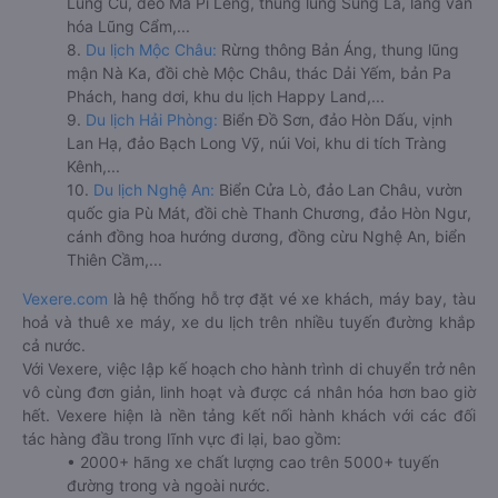
Lũng Cú, đèo Mã Pí Lèng, thung lũng Sủng Là, làng văn
hóa Lũng Cẩm,...
8.
Du lịch Mộc Châu:
Rừng thông Bản Áng, thung lũng
mận Nà Ka, đồi chè Mộc Châu, thác Dải Yếm, bản Pa
Phách, hang dơi, khu du lịch Happy Land,...
9.
Du lịch Hải Phòng:
Biển Đồ Sơn, đảo Hòn Dấu, vịnh
Lan Hạ, đảo Bạch Long Vỹ, núi Voi, khu di tích Tràng
Kênh,...
10.
Du lịch Nghệ An:
Biển Cửa Lò, đảo Lan Châu, vườn
quốc gia Pù Mát, đồi chè Thanh Chương, đảo Hòn Ngư,
cánh đồng hoa hướng dương, đồng cừu Nghệ An, biển
Thiên Cầm,...
Vexere.com
là hệ thống hỗ trợ đặt vé xe khách, máy bay, tàu
hoả và thuê xe máy, xe du lịch trên nhiều tuyến đường khắp
cả nước.
Với Vexere, việc lập kế hoạch cho hành trình di chuyển trở nên
vô cùng đơn giản, linh hoạt và được cá nhân hóa hơn bao giờ
hết. Vexere hiện là nền tảng kết nối hành khách với các đối
tác hàng đầu trong lĩnh vực đi lại, bao gồm:
• 2000+ hãng xe chất lượng cao trên 5000+ tuyến
đường trong và ngoài nước.