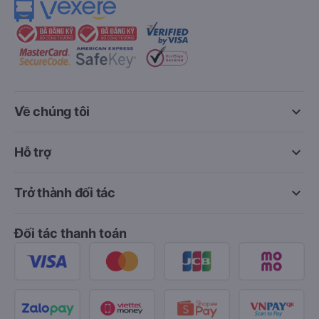
keyboard_arrow_down
Về chúng tôi
keyboard_arrow_down
Hỗ trợ
keyboard_arrow_down
Trở thành đối tác
Đối tác thanh toán