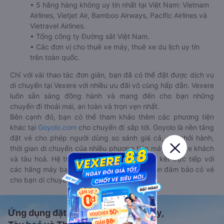
• 5 hãng hàng không uy tín nhất tại Việt Nam: Vietnam
Airlines, Vietjet Air, Bamboo Airways, Pacific Airlines và
Vietravel Airlines.
• Tổng công ty Đường sắt Việt Nam.
• Các đơn vị cho thuê xe máy, thuê xe du lịch uy tín
trên toàn quốc.
Chỉ với vài thao tác đơn giản, bạn đã có thể đặt được dịch vụ
di chuyển tại Vexere với nhiều ưu đãi vô cùng hấp dẫn. Vexere
luôn sẵn sàng đồng hành và mang đến cho bạn những
chuyến đi thoải mái, an toàn và trọn vẹn nhất.
Bên cạnh đó, bạn có thể tham khảo thêm các phương tiện
khác tại
Goyolo.com
cho chuyến đi sắp tới. Goyolo là nền tảng
đặt vé cho phép người dùng so sánh giá cả, giờ khởi hành,
thời gian di chuyển của nhiều phương tiện máy bay, xe khách
và tàu hoả. Hệ thống của Goyolo được liên kết trực tiếp với
các hãng máy bay, xe khách và tàu hoả, luôn đảm bảo có vé
cho bạn di chuyển.
Ứng dụng đặt vé Xe khách, Máy bay,