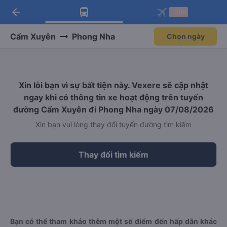
arrow_back
Tải app Vexere ngay!
Tải app Vexere
-30k
Mở app
Mở app
Nhận ưu đãi thành viên độc
-30k/ghế khi đặt vé máy bay qua
quyền
app
Cẩm Xuyên
Phong Nha
Chọn ngày
Xin lỗi bạn vì sự bất tiện này. Vexere sẽ cập nhật
ngay khi có thông tin xe hoạt động trên tuyến
đường Cẩm Xuyên đi Phong Nha ngày 07/08/2026
Xin bạn vui lòng thay đổi tuyến đường tìm kiếm
Thay đổi tìm kiếm
Bạn có thể tham khảo thêm một số điểm đến hấp dẫn khác