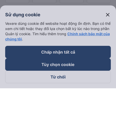
close
Sử dụng cookie
Vexere dùng cookie để website hoạt động ổn định. Bạn có thể
xem chi tiết hoặc thay đổi lựa chọn bất kỳ lúc nào trong phần
Quản lý cookie. Tìm hiểu thêm trong
Chính sách bảo mật của
chúng tôi
.
Chấp nhận tất cả
Tùy chọn cookie
Từ chối
Theo dõi chúng tôi trên
Facebook
Tiktok
Youtube
Công ty TNHH Thương Mại Dịch Vụ Vexere