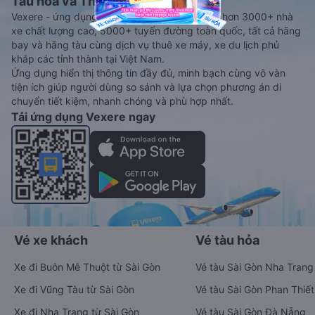
Tàu hoả và Thuê xe
Vexere - ứng dụng đặt vé đa phương tiện với hơn 3000+ nhà
xe chất lượng cao, 5000+ tuyến đường toàn quốc, tất cả hãng
bay và hãng tàu cùng dịch vụ thuê xe máy, xe du lịch phủ
khắp các tỉnh thành tại Việt Nam.
Ứng dụng hiển thị thông tin đầy đủ, minh bạch cùng vô vàn
tiện ích giúp người dùng so sánh và lựa chọn phương án di
chuyển tiết kiệm, nhanh chóng và phù hợp nhất.
Tải ứng dụng Vexere ngay
Vé xe khách
Vé tàu hỏa
Xe đi Buôn Mê Thuột từ Sài Gòn
Vé tàu Sài Gòn Nha Trang
Xe đi Vũng Tàu từ Sài Gòn
Vé tàu Sài Gòn Phan Thiết
Xe đi Nha Trang từ Sài Gòn
Vé tàu Sài Gòn Đà Nẵng