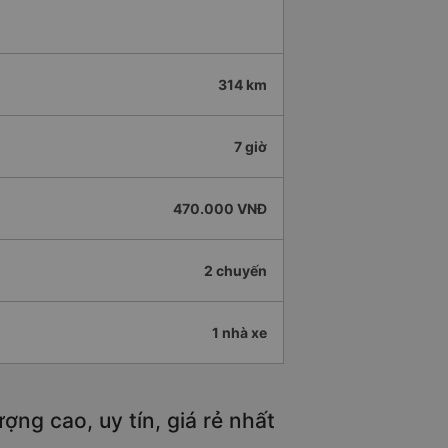
314 km
7 giờ
470.000 VNĐ
2 chuyến
1 nhà xe
ng cao, uy tín, giá rẻ nhất