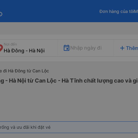
Đơn hàng của tôi
M
fo
Nơi đến
add
Nhập ngày đi
Thêm
e đi Hà Đông từ Can Lộc
g - Hà Nội từ Can Lộc - Hà Tĩnh chất lượng cao và gi
rống và ưu đãi khi đặt vé