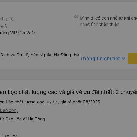
Mình đi có con nhỏ từ khi che
nh giá)
nhiệt tình thân thiện
chỗ
ường VIP (Có WC)
Dịch vụ Do Lộ, Yên Nghĩa, Hà Đông, Hà
keyboard_arrow_down
Thông tin chi tiết
an Lộc chất lượng cao và giá vé ưu đãi nhất: 2 chuyế
n Lộc chất lượng cao, uy tín, giá rẻ nhất 08/2026
(Đèo con)
từ Can Lộc đi Hà Đông
ừ Can Lộc