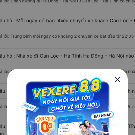
rả lời: Đoạn đường đi Hà Đông - Hà Nội từ Can Lộc - Hà Tĩnh có chi
âu hỏi: Mỗi ngày có bao nhiêu chuyến xe khách Can Lộc - 
rả lời: Trung bình mỗi ngày có khoảng 2 chuyến xe bắt đầu từ 22:05
âu hỏi: Nhà xe đi Can Lộc - Hà Tĩnh Hà Đông - Hà Nội nào
rả lời: Chuyến xe có giờ xuất phát sớm nhất vào lúc 22:05 là của n
âu hỏi: Nhà xe đi Hà Đông - Hà Nội từ Can Lộc - Hà Tĩnh n
rả lời: Chuyến xe có giờ xuất phát trễ (muộn) nhất là vào lúc 22:35 
âu hỏi: Review xe đi Hà Đông - Hà Nội từ Can Lộc - Hà Tĩn
ắc, cao cấp nhất?