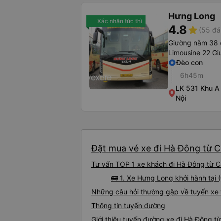
Hưng Long
Xác nhận tức thì
4.8
star
(55 đá
Giường nằm 38 
Limousine 22 Gi
Đèo con
6h45m
LK 531 Khu A 
Nội
Đặt mua vé xe đi Hà Đông từ C
Tư vấn TOP 1 xe khách đi Hà Đông từ Ca
🚌 1. Xe Hưng Long khởi hành tại 
Những câu hỏi thường gặp về tuyến xe 
Thông tin tuyến đường
Giới thiệu tuyến đường xe đi Hà Đông t