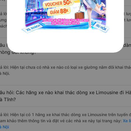
rả lời: Những hãng xe đi Can Lộc - Hà Tĩnh Hà Đông - Hà Nội chất lượ
ưng Long đi Hà Đông - Hà Nội từ Can Lộc - Hà Tĩnh với điểm chất lư
hách hàng).
âu hỏi: Có loại xe Can Lộc - Hà Tĩnh Hà Đông - Hà Nội dàn
hòng đôi không?
rả lời: Hiện tại chưa có nhà xe nào có loại xe giường nằm đôi khai t
à Nội.
âu hỏi: Các hãng xe nào khai thác dòng xe Limousine đi H
à Tĩnh?
rả lời: Hiện tại có 1 hãng xe khai thác dòng xe Limousine trên tuyế
ham khảo thêm thông tin và đặt vé các nhà xe này tại trang này:
Xe l
à Nội