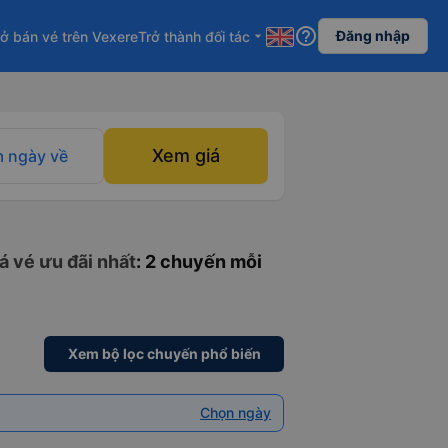
help_outline
Đăng nhập
ở bán vé trên Vexere
Trở thành đối tác
arrow_drop_down
Xem giá
 ngày về
á vé ưu đãi nhất
: 2 chuyến mỗi
Xem bộ lọc chuyến phổ biến
Chọn ngày