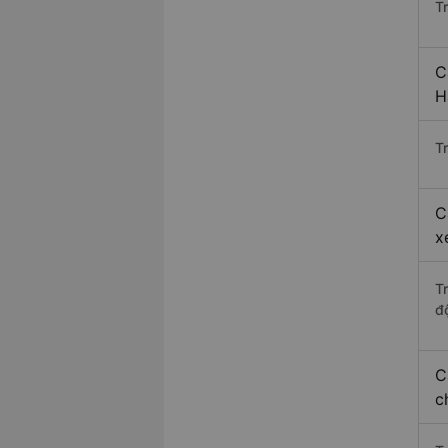
T
C
H
Tr
C
x
T
độ
C
c