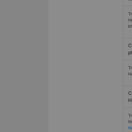
T
H
k
C
p
T
H
C
H
T
t
H