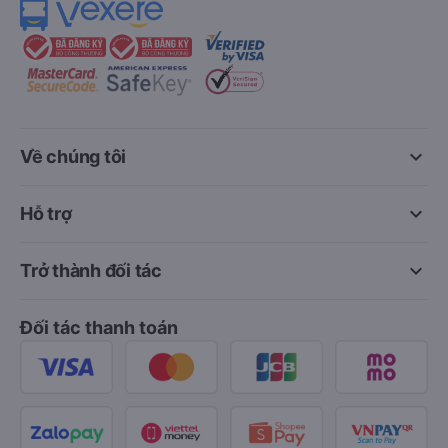
keyboard_arrow_down
Về chúng tôi
keyboard_arrow_down
Hỗ trợ
keyboard_arrow_down
Trở thành đối tác
Đối tác thanh toán