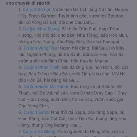
cho chuyến đi sắp tới:
1.
Du lịch Đà Lạt:
Vườn hoa Đà Lạt, làng Cù Lần, Happy
Hills, Fresh Garden, Tuyệt tình cốc, vườn thú Zoodoo,
đồi cỏ hồng Đà Lạt, đồi chè Cầu Đất,...
2.
Du lịch Nha Trang:
Bãi biển Trần Phú, tháp Trầm
Hương, nhà thờ đá, chợ đêm Nha Trang, đảo Hòn Mun,
nhà ga Nha Trang, đảo Điệp Sơn, thác bà Ponagar,...
3.
Du lịch Vũng Tàu:
Ngọn hải đăng, Bãi Sau, Hồ Mây,
mũi Nghinh Phong, hồ Đá Xanh, đồi Con Heo, hòn Bà,
vườn quốc gia Bình Châu, bến thuyền Marina,...
4.
Du lịch Phan Thiết:
Bãi đá Ông Địa, hòn Rơm, đồi cát
bay, Bàu Trắng - Bàu Sen, suối Tiên, làng chài Mũi Né,
đảo Hòn Bà, hải đăng Kê Gà,...
5.
Du lịch Buôn Ma Thuột:
Bảo tàng cà phê Buôn Mê
Thuột, núi Đá Voi, hồ Lắk, cụm 3 thác Dray Sap – Dray
Nur – Gia Long, Buôn Đôn, hồ Ea Kao, vườn quốc gia
Chư Yang Shin,...
6.
Du lịch Sapa:
Nhà thờ đá Sapa, bảo tàng Sapa, núi
Hàm Rồng, bản Cát Cát, thác Tiên Sa, thung lũng Hoa
Hồng, thung lũng Mường Hoa,...
7.
Du lịch Hà Giang:
Cao nguyên đá Đồng Văn, cột cờ