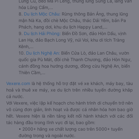
Lũng Cú, đèo Mã Pí Lèng, thung lũng Sủng Là, làng văn
hóa Lũng Cẩm,...
8.
Du lịch Mộc Châu:
Rừng thông Bản Áng, thung lũng
mận Nà Ka, đồi chè Mộc Châu, thác Dải Yếm, bản Pa
Phách, hang dơi, khu du lịch Happy Land,...
9.
Du lịch Hải Phòng:
Biển Đồ Sơn, đảo Hòn Dấu, vịnh
Lan Hạ, đảo Bạch Long Vỹ, núi Voi, khu di tích Tràng
Kênh,...
10.
Du lịch Nghệ An:
Biển Cửa Lò, đảo Lan Châu, vườn
quốc gia Pù Mát, đồi chè Thanh Chương, đảo Hòn Ngư,
cánh đồng hoa hướng dương, đồng cừu Nghệ An, biển
Thiên Cầm,...
Vexere.com
là hệ thống hỗ trợ đặt vé xe khách, máy bay, tàu
hoả và thuê xe máy, xe du lịch trên nhiều tuyến đường khắp
cả nước.
Với Vexere, việc lập kế hoạch cho hành trình di chuyển trở nên
vô cùng đơn giản, linh hoạt và được cá nhân hóa hơn bao giờ
hết. Vexere hiện là nền tảng kết nối hành khách với các đối
tác hàng đầu trong lĩnh vực đi lại, bao gồm:
• 2000+ hãng xe chất lượng cao trên 5000+ tuyến
đường trong và ngoài nước.