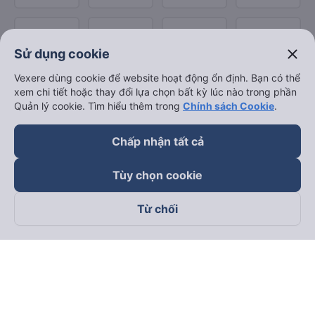
close
Sử dụng cookie
Vexere dùng cookie để website hoạt động ổn định. Bạn có thể
xem chi tiết hoặc thay đổi lựa chọn bất kỳ lúc nào trong phần
Quản lý cookie. Tìm hiểu thêm trong
Chính sách Cookie
.
Chấp nhận tất cả
Tùy chọn cookie
Từ chối
Theo dõi chúng tôi trên
Facebook
Tiktok
Youtube
Công ty TNHH Thương Mại Dịch Vụ Vexere