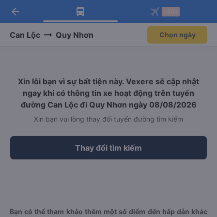
arrow_back
Tải app Vexere ngay!
Tải app Vexere
-30k
Mở app
Mở app
Nhận ưu đãi thành viên độc
-30k/ghế khi đặt vé máy bay qua
quyền
app
Can Lộc
Quy Nhơn
Chọn ngày
Xin lỗi bạn vì sự bất tiện này. Vexere sẽ cập nhật
ngay khi có thông tin xe hoạt động trên tuyến
đường Can Lộc đi Quy Nhơn ngày 08/08/2026
Xin bạn vui lòng thay đổi tuyến đường tìm kiếm
Thay đổi tìm kiếm
Bạn có thể tham khảo thêm một số điểm đến hấp dẫn khác