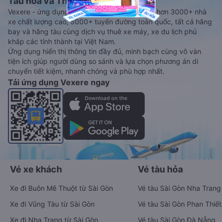
Tàu hoả và Thuê xe
Vexere - ứng dụng đặt vé đa phương tiện với hơn 3000+ nhà
xe chất lượng cao, 5000+ tuyến đường toàn quốc, tất cả hãng
bay và hãng tàu cùng dịch vụ thuê xe máy, xe du lịch phủ
khắp các tỉnh thành tại Việt Nam.
Ứng dụng hiển thị thông tin đầy đủ, minh bạch cùng vô vàn
tiện ích giúp người dùng so sánh và lựa chọn phương án di
chuyển tiết kiệm, nhanh chóng và phù hợp nhất.
Tải ứng dụng Vexere ngay
Vé xe khách
Vé tàu hỏa
Xe đi Buôn Mê Thuột từ Sài Gòn
Vé tàu Sài Gòn Nha Trang
Xe đi Vũng Tàu từ Sài Gòn
Vé tàu Sài Gòn Phan Thiết
Xe đi Nha Trang từ Sài Gòn
Vé tàu Sài Gòn Đà Nẵng