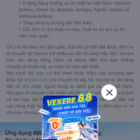
• 5 hãng hàng không uy tín nhất tại Việt Nam: Vietnam
Airlines, Vietjet Air, Bamboo Airways, Pacific Airlines và
Vietravel Airlines.
• Tổng công ty Đường sắt Việt Nam.
• Các đơn vị cho thuê xe máy, thuê xe du lịch uy tín
trên toàn quốc.
Chỉ với vài thao tác đơn giản, bạn đã có thể đặt được dịch vụ
di chuyển tại Vexere với nhiều ưu đãi vô cùng hấp dẫn. Vexere
luôn sẵn sàng đồng hành và mang đến cho bạn những
chuyến đi thoải mái, an toàn và trọn vẹn nhất.
Bên cạnh đó, bạn có thể tham khảo thêm các phương tiện
khác tại
Goyolo.com
cho chuyến đi sắp tới. Goyolo là nền tảng
đặt vé cho phép người dùng so sánh giá cả, giờ khởi hành,
thời gian di chuyển của nhiều phương tiện máy bay, xe khách
và tàu hoả. Hệ thống của Goyolo được liên kết trực tiếp với
các hãng máy bay, xe khách và tàu hoả, luôn đảm bảo có vé
cho bạn di chuyển.
Ứng dụng đặt vé Xe khách, Máy bay,