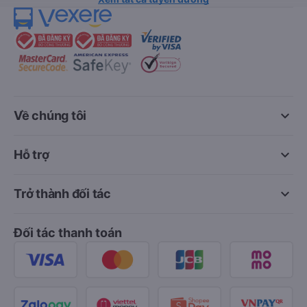
keyboard_arrow_down
Về chúng tôi
keyboard_arrow_down
Hỗ trợ
keyboard_arrow_down
Trở thành đối tác
Đối tác thanh toán