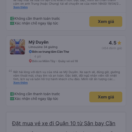
xe hay mát xa nữa thì tiện cho khách hơn. Đặc biệt, mình xin chân thành
cảm ơn anh Trung (hoặc Chung) tài xế chuyến xe của mình 16h00 19/04/26
đã nhiệt tình giúp đỡ mình nhận lại điện thoại và ví bỏ quên ở văn phòng Cao
Xem thêm
Thắng, cả các bạn nhân viên văn phòng 2 phía Sài Gòn và Cần Thơ. Kiểu
giúp đỡ nhiệt thành, chân chất chứ không làm hời hợt. 11h đêm khi nhận lại,
đồ của mình được đựng trong hộp, bọc kĩ, chống sốc, có dán nhãn đàng
Không cần thanh toán trước
Xem giá
hoàng. Rất cảm kích điều này.
Xác nhận chỗ ngay lập tức
Mỹ Duyên
4.5
Limousine 34 giường
(454 đánh giá)
Bến xe trung tâm Cần Thơ
4 giờ
Bến xe Miền Tây - Quầy vé số 16
Rất hài lòng với dịch vụ của nhà xe Mỹ Duyên. Xe sạch sẽ, đúng giờ, giường
nằm thoải mái, chạy êm và an toàn. Đặc biệt, đội ngũ nhân viên rất nhiệt
tình, lịch sự và luôn hỗ trợ hành khách chu đáo. Mình rất ấn tượng các
anh/chị nhân viên trung chuyển ở Mỹ Luông. Mọi người rất thân thiện, đón
Xem thêm
trả đúng nơi, hỗ trợ hành lý tận tình và luôn vui vẻ với khách. Nhân viên tại
nhà xe Mỹ Luông cũng rất nhiệt tình, chu đáo, hướng dẫn rõ ràng và tạo
cảm giác rất yên tâm khi di chuyển. Chắc chắn sẽ tiếp tục lựa chọn nhà xe
Không cần thanh toán trước
Xem giá
Mỹ Duyên trong những chuyến đi sắp tới. Cảm ơn nhà xe và đội ngũ nhân
Xác nhận chỗ ngay lập tức
viên đã mang đến một chuyến đi thật thoải mái!
Đặt mua vé xe đi Quận 10 từ Sân bay Cần