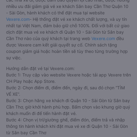
nhiều ưu đãi giảm giá vé xe khách Sân bay Cần Thơ Quận 10
- Sài Gòn, hành khách có thể đặt mua tại website
Vexere.com
- Hệ thống đặt vé xe khách chất lượng, và uy tín
nhất tại Việt Nam, đảm bảo giữ chỗ 100%. Đối với bất cứ giao
dịch đặt mua vé xe khách đi Quận 10 - Sài Gòn từ Sân bay
Cần Thơ nào của quý khách tại trang web
Vexere.com
đều
được Vexere cam kết giải quyết sự cố. Chính sách tặng
coupon giảm giá hoặc hoàn tiền sẽ tùy theo từng trường hợp
sự việc.
Hướng dẫn đặt vé tại Vexere.com:
Bước 1: Truy cập vào website Vexere hoặc tải app Vexere trên
CH Play hoặc App Store.
Bước 2: Chọn điểm đi, điểm đến, ngày đi, sau đó chọn “TÌM
VÉ XE”.
Bước 3: Chọn hãng xe khách đi Quận 10 - Sài Gòn từ Sân bay
Cần Thơ, giờ khởi hành phù hợp. Bấm chọn vào khung giờ quý
khách muốn đi để tiến hành đặt vé.
Bước 4: Chọn vị trí/giường ghế, điểm đón, điểm trả và nhập
thông tin hành khách khi đặt mua vé xe đi Quận 10 - Sài Gòn
từ Sân bay Cần Thơ