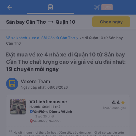
arrow_back
Tải app Vexere ngay!
Tải app Vexere
-30k
Mở app
Mở app
Nhận ưu đãi thành viên độc
-30k/ghế khi đặt vé máy bay qua
quyền
app
Sân bay Cần Thơ
Quận 10
Chọn ngày
Vé xe khách
xe đi Sài Gòn từ Cần Thơ
xe đi Quận 10 từ Sân bay
Cần Thơ
Đặt mua vé xe 4 nhà xe đi Quận 10 từ Sân bay
Cần Thơ chất lượng cao và giá vé ưu đãi nhất
:
19 chuyến mỗi ngày
Vexere Team
Ngày cập nhật: 08/08/2026
Vũ Linh limousine
4.4
Huyndai Solati 11 chỗ
(2448 đánh giá)
Văn Phòng Công ty Vũ Linh
3 giờ 30 phút
Văn Phòng Sài Gòn
Xe cũ nhưng mọi thứ vẫn hoạt động tốt, các dòng xe mới sẽ có sạc pin trên