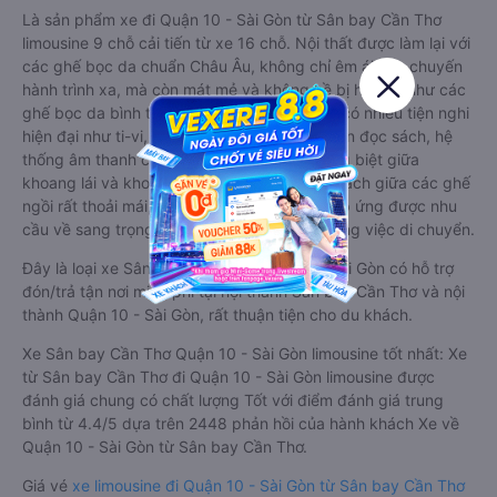
Là sản phẩm xe đi Quận 10 - Sài Gòn từ Sân bay Cần Thơ
limousine 9 chỗ cải tiến từ xe 16 chỗ. Nội thất được làm lại với
các ghế bọc da chuẩn Châu Âu, không chỉ êm ái cho chuyến
hành trình xa, mà còn mát mẻ và không hề bị hầm bí như các
ghế bọc da bình thường. Kèm theo các ghế có nhiều tiện nghi
hiện đại như ti-vi, tủ lạnh mini, ổ cắm usb, đèn đọc sách, hệ
thống âm thanh cao cấp. Có vách ngăn riêng biệt giữa
khoang lái và khoang hành khách. Khoảng cách giữa các ghế
ngồi rất thoải mái, không nhồi nhét. Luôn đáp ứng được nhu
cầu về sang trọng, thoải mái và tiện nghi trong việc di chuyển.
Đây là loại xe Sân bay Cần Thơ Quận 10 - Sài Gòn có hỗ trợ
đón/trả tận nơi miễn phí tại nội thành Sân bay Cần Thơ và nội
thành Quận 10 - Sài Gòn, rất thuận tiện cho du khách.
Xe Sân bay Cần Thơ Quận 10 - Sài Gòn limousine tốt nhất: Xe
từ Sân bay Cần Thơ đi Quận 10 - Sài Gòn limousine được
đánh giá chung có chất lượng Tốt với điểm đánh giá trung
bình từ 4.4/5 dựa trên 2448 phản hồi của hành khách Xe về
Quận 10 - Sài Gòn từ Sân bay Cần Thơ.
Giá vé
xe limousine đi Quận 10 - Sài Gòn từ Sân bay Cần Thơ