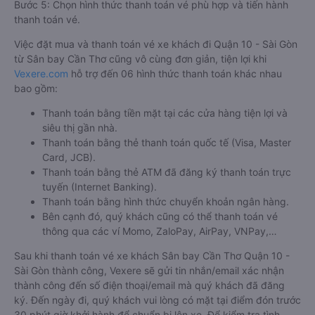
Bước 5: Chọn hình thức thanh toán vé phù hợp và tiến hành
thanh toán vé.
Việc đặt mua và thanh toán vé xe khách đi Quận 10 - Sài Gòn
từ Sân bay Cần Thơ cũng vô cùng đơn giản, tiện lợi khi
Vexere.com
hỗ trợ đến 06 hình thức thanh toán khác nhau
bao gồm:
Thanh toán bằng tiền mặt tại các cửa hàng tiện lợi và
siêu thị gần nhà.
Thanh toán bằng thẻ thanh toán quốc tế (Visa, Master
Card, JCB).
Thanh toán bằng thẻ ATM đã đăng ký thanh toán trực
tuyến (Internet Banking).
Thanh toán bằng hình thức chuyển khoản ngân hàng.
Bên cạnh đó, quý khách cũng có thể thanh toán vé
thông qua các ví Momo, ZaloPay, AirPay, VNPay,…
Sau khi thanh toán vé xe khách Sân bay Cần Thơ Quận 10 -
Sài Gòn thành công, Vexere sẽ gửi tin nhắn/email xác nhận
thành công đến số điện thoại/email mà quý khách đã đăng
ký. Đến ngày đi, quý khách vui lòng có mặt tại điểm đón trước
30 phút giờ khởi hành để chuẩn bị lên xe. Để kiểm tra tình