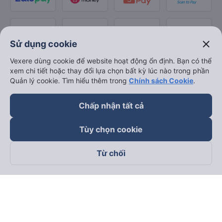
close
Sử dụng cookie
Vexere dùng cookie để website hoạt động ổn định. Bạn có thể
xem chi tiết hoặc thay đổi lựa chọn bất kỳ lúc nào trong phần
Quản lý cookie. Tìm hiểu thêm trong
Chính sách Cookie
.
Chấp nhận tất cả
Tùy chọn cookie
Từ chối
Theo dõi chúng tôi trên
Facebook
Tiktok
Youtube
Công ty TNHH Thương Mại Dịch Vụ Vexere