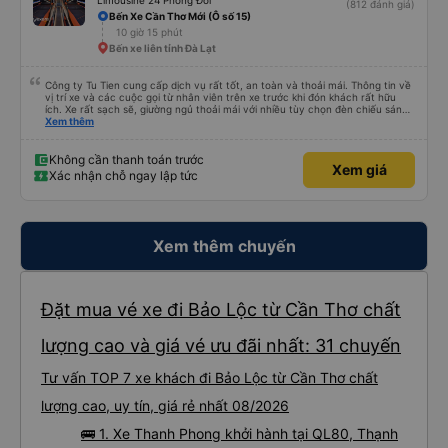
Limousine 24 Phòng Đôi
(812 đánh giá)
Bến Xe Cần Thơ Mới (Ô số 15)
10 giờ 15 phút
Bến xe liên tỉnh Đà Lạt
Công ty Tu Tien cung cấp dịch vụ rất tốt, an toàn và thoải mái. Thông tin về
vị trí xe và các cuộc gọi từ nhân viên trên xe trước khi đón khách rất hữu
ích. Xe rất sạch sẽ, giường ngủ thoải mái với nhiều tùy chọn đèn chiếu sáng
và cổng USB được đặt ở vị trí thuận tiện. Nhân viên rất lịch sự và xe đến
Xem thêm
điểm đến sớm hơn dự kiến. Cảm ơn!
Không cần thanh toán trước
Xem giá
Xác nhận chỗ ngay lập tức
Xem thêm chuyến
Đặt mua vé xe đi Bảo Lộc từ Cần Thơ chất
lượng cao và giá vé ưu đãi nhất: 31 chuyến
Tư vấn TOP 7 xe khách đi Bảo Lộc từ Cần Thơ chất
lượng cao, uy tín, giá rẻ nhất 08/2026
🚌 1. Xe Thanh Phong khởi hành tại QL80, Thạnh