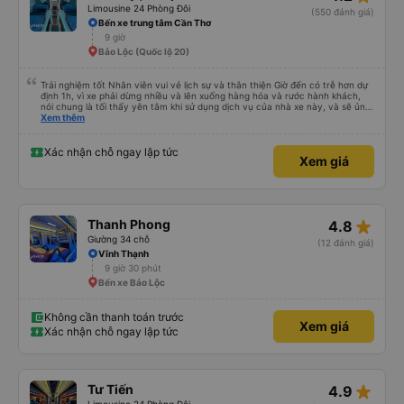
Limousine 24 Phòng Đôi
(550 đánh giá)
Bến xe trung tâm Cần Thơ
9 giờ
Bảo Lộc (Quốc lộ 20)
Trải nghiệm tốt Nhân viên vui vẻ lịch sự và thân thiện Giờ đến có trễ hơn dự
định 1h, vì xe phải dừng nhiều và lên xuống hàng hóa và rước hành khách,
nói chung là tối thấy yên tâm khi sử dụng dịch vụ của nhà xe này, và sẽ ủng
hộ và giới thiệu cho người thân sử dụng dịch vụ của nhà xe này
Xem thêm
Xác nhận chỗ ngay lập tức
Xem giá
star_rate
Thanh Phong
4.8
Giường 34 chỗ
(12 đánh giá)
Vĩnh Thạnh
9 giờ 30 phút
Bến xe Bảo Lộc
Không cần thanh toán trước
Xem giá
Xác nhận chỗ ngay lập tức
star_rate
Tư Tiến
4.9