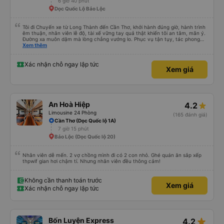
6 giờ 40 phút
Dọc Quốc Lộ Bảo Lộc
Tôi đi Chuyến xe từ Long Thành đến Cần Thơ, khởi hành đúng giờ, hành trình
êm thuận, nhân viên lễ độ, tài xế vững tay quả thật khiến tôi an tâm, mãn ý.
Đường xa muôn dặm mà lòng chẳng vướng lo. Phục vụ tận tụy, tác phong
nghiêm cẩn, hiếm thấy giữa thời buổi kim tiền vội vã. Xã hội loạn đạo. Xin gửi
Xem thêm
lời tán dương chân thành, kính chúc nhà xe ngày một hưng thịnh, vạn lộ bình
an.”
Xác nhận chỗ ngay lập tức
Xem giá
An Hoà Hiệp
4.2
Limousine 24 Phòng
(165 đánh giá)
Cần Thơ (Dọc Quốc lộ 1A)
7 giờ 15 phút
Bảo Lộc (Dọc Quốc lộ 20)
Nhân viên dễ mến. 2 vợ chồng mình đi có 2 con nhỏ. Ghé quán ăn sắp xếp
thpwif gian hơi chậm tí. Nhưng nhân viên đều thông cảm!
Không cần thanh toán trước
Xem giá
Xác nhận chỗ ngay lập tức
star_rate
Bốn Luyện Express
4.2