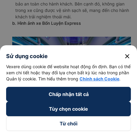
bảo an toàn cho hành khách. Bên cạnh đó, không gian
trong xe cũng được vệ sinh sạch sẽ, mang đến cho hành
khách trải nghiệm thoải mái.
b. Hình ảnh xe Bốn Luyện Express
close
Sử dụng cookie
Vexere dùng cookie để website hoạt động ổn định. Bạn có thể
xem chi tiết hoặc thay đổi lựa chọn bất kỳ lúc nào trong phần
Quản lý cookie. Tìm hiểu thêm trong
Chính sách Cookie
.
Chấp nhận tất cả
Tùy chọn cookie
Từ chối
c. Lộ trình, giờ khởi hành và giờ kết thúc của xe khách Bốn