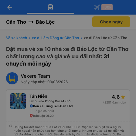
arrow_back
Tải app Vexere ngay!
Tải app Vexere
-30k
Mở app
Mở app
Nhận ưu đãi thành viên độc
-30k/ghế khi đặt vé máy bay qua
quyền
app
Cần Thơ
Bảo Lộc
Chọn ngày
Vé xe khách
xe đi Lâm Đồng từ Cần Thơ
xe đi Bảo Lộc từ Cần Thơ
Đặt mua vé xe 10 nhà xe đi Bảo Lộc từ Cần Thơ
chất lượng cao và giá vé ưu đãi nhất
: 31
chuyến mỗi ngày
Vexere Team
Ngày cập nhật: 09/08/2026
Tân Niên
4.6
Limousine Phòng Đôi 24 chỗ
(2281 đánh giá)
Bến Xe Trung Tâm Cần Thơ
7 giờ 35 phút
Bảo Lộc QL20
Chúng tôi khởi hành từ Đà Lạt và đi Châu Đức. Việc lên xe buýt vì là người
nước ngoài nên phức tạp hơn chúng tôi tưởng. Nhưng phụ xe đã gọi điện và
gửi địa điểm cho chúng tôi. Sau đó, anh ấy đích thân đi giúp chúng tôi. Đó là