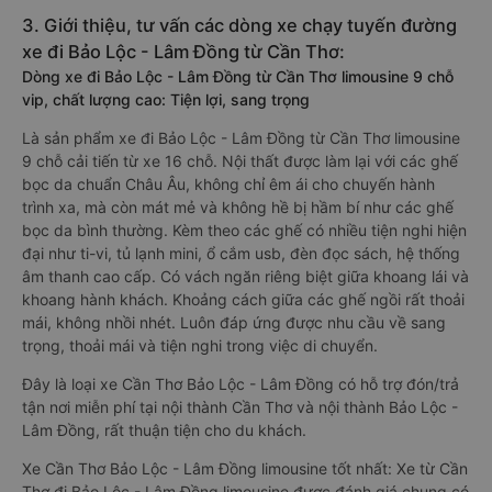
3. Giới thiệu, tư vấn các dòng xe chạy tuyến đường
xe đi Bảo Lộc - Lâm Đồng từ Cần Thơ:
Dòng xe đi Bảo Lộc - Lâm Đồng từ Cần Thơ limousine 9 chỗ
vip, chất lượng cao: Tiện lợi, sang trọng
Là sản phẩm xe đi Bảo Lộc - Lâm Đồng từ Cần Thơ limousine
9 chỗ cải tiến từ xe 16 chỗ. Nội thất được làm lại với các ghế
bọc da chuẩn Châu Âu, không chỉ êm ái cho chuyến hành
trình xa, mà còn mát mẻ và không hề bị hầm bí như các ghế
bọc da bình thường. Kèm theo các ghế có nhiều tiện nghi hiện
đại như ti-vi, tủ lạnh mini, ổ cắm usb, đèn đọc sách, hệ thống
âm thanh cao cấp. Có vách ngăn riêng biệt giữa khoang lái và
khoang hành khách. Khoảng cách giữa các ghế ngồi rất thoải
mái, không nhồi nhét. Luôn đáp ứng được nhu cầu về sang
trọng, thoải mái và tiện nghi trong việc di chuyển.
Đây là loại xe Cần Thơ Bảo Lộc - Lâm Đồng có hỗ trợ đón/trả
tận nơi miễn phí tại nội thành Cần Thơ và nội thành Bảo Lộc -
Lâm Đồng, rất thuận tiện cho du khách.
Xe Cần Thơ Bảo Lộc - Lâm Đồng limousine tốt nhất: Xe từ Cần
Thơ đi Bảo Lộc - Lâm Đồng limousine được đánh giá chung có