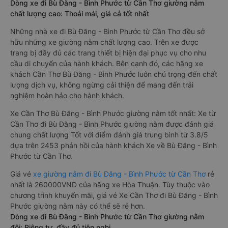
Dòng xe đi Bù Đăng - Bình Phước từ Cần Thơ giường nằm
chất lượng cao: Thoải mái, giá cả tốt nhất
Những nhà xe đi Bù Đăng - Bình Phước từ Cần Thơ đều sở
hữu những xe giường nằm chất lượng cao. Trên xe được
trang bị đầy đủ các trang thiết bị hiện đại phục vụ cho nhu
cầu di chuyển của hành khách. Bên cạnh đó, các hãng xe
khách Cần Thơ Bù Đăng - Bình Phước luôn chú trọng đến chất
lượng dịch vụ, không ngừng cải thiện để mang đến trải
nghiệm hoàn hảo cho hành khách.
Xe Cần Thơ Bù Đăng - Bình Phước giường nằm tốt nhất: Xe từ
Cần Thơ đi Bù Đăng - Bình Phước giường nằm được đánh giá
chung chất lượng Tốt với điểm đánh giá trung bình từ 3.8/5
dựa trên 2453 phản hồi của hành khách Xe về Bù Đăng - Bình
Phước từ Cần Thơ.
Giá vé
xe giường nằm đi Bù Đăng - Bình Phước từ Cần Thơ
rẻ
nhất là 260000VND của hãng xe Hòa Thuận. Tùy thuộc vào
chương trình khuyến mãi, giá vé Xe Cần Thơ đi Bù Đăng - Bình
Phước giường nằm này có thể sẽ rẻ hơn.
Dòng xe đi Bù Đăng - Bình Phước từ Cần Thơ giường nằm
đôi: Riêng tư, đầy đủ tiện nghi