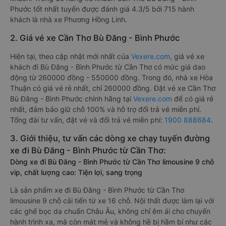
Phước tốt nhất tuyến được đánh giá 4.3/5 bởi 715 hành
khách là nhà xe Phương Hồng Linh.
2. Giá vé xe Cần Thơ Bù Đăng - Bình Phước
Hiện tại, theo cập nhật mới nhất của
Vexere.com
, giá vé xe
khách đi Bù Đăng - Bình Phước từ Cần Thơ có mức giá dao
động từ 260000 đồng - 550000 đồng. Trong đó, nhà xe Hòa
Thuận có giá vé rẻ nhất, chỉ 260000 đồng. Đặt vé xe Cần Thơ
Bù Đăng - Bình Phước chính hãng tại
Vexere.com
để có giá rẻ
nhất, đảm bảo giữ chỗ 100% và hỗ trợ đổi trả vé miễn phí.
Tổng đài tư vấn, đặt vé và đổi trả vé miễn phí:
1900 888684
.
3. Giới thiệu, tư vấn các dòng xe chạy tuyến đường
xe đi Bù Đăng - Bình Phước từ Cần Thơ:
Dòng xe đi Bù Đăng - Bình Phước từ Cần Thơ limousine 9 chỗ
vip, chất lượng cao: Tiện lợi, sang trọng
Là sản phẩm xe đi Bù Đăng - Bình Phước từ Cần Thơ
limousine 9 chỗ cải tiến từ xe 16 chỗ. Nội thất được làm lại với
các ghế bọc da chuẩn Châu Âu, không chỉ êm ái cho chuyến
hành trình xa, mà còn mát mẻ và không hề bị hầm bí như các