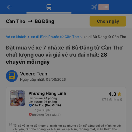
arrow_back
Tải app Vexere ngay!
Tải app Vexere
-30k
Mở app
Mở app
Nhận ưu đãi thành viên độc
-30k/ghế khi đặt vé máy bay qua
quyền
app
Cần Thơ
Bù Đăng
Chọn ngày
Vé xe khách
xe đi Bình Phước từ Cần Thơ
xe đi Bù Đăng từ Cần Thơ
Đặt mua vé xe 7 nhà xe đi Bù Đăng từ Cần Thơ
chất lượng cao và giá vé ưu đãi nhất
: 28
chuyến mỗi ngày
Vexere Team
Ngày cập nhật: 09/08/2026
Phương Hồng Linh
4.3
Limousine 24 phòng
(715 đánh giá)
Limousine 36 phòng
Cần Thơ (Dọc QL1A)
7 giờ 30 phút
Bù Đăng (Dọc QL14)
Tài xế và lơ xe dễ thương, mình kẹt xe nhưng vẫn cố gắng đợi để mình ko trễ
chuyến, rất nhẹ nhàng và lịch sự. Xe sạch sẽ, thoáng mát, mền thơm tho.