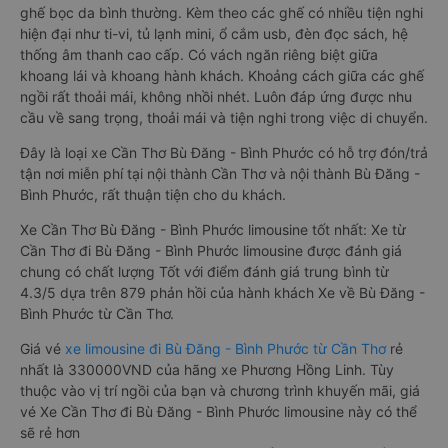
ghế bọc da bình thường. Kèm theo các ghế có nhiều tiện nghi
hiện đại như ti-vi, tủ lạnh mini, ổ cắm usb, đèn đọc sách, hệ
thống âm thanh cao cấp. Có vách ngăn riêng biệt giữa
khoang lái và khoang hành khách. Khoảng cách giữa các ghế
ngồi rất thoải mái, không nhồi nhét. Luôn đáp ứng được nhu
cầu về sang trọng, thoải mái và tiện nghi trong việc di chuyển.
Đây là loại xe Cần Thơ Bù Đăng - Bình Phước có hỗ trợ đón/trả
tận nơi miễn phí tại nội thành Cần Thơ và nội thành Bù Đăng -
Bình Phước, rất thuận tiện cho du khách.
Xe Cần Thơ Bù Đăng - Bình Phước limousine tốt nhất: Xe từ
Cần Thơ đi Bù Đăng - Bình Phước limousine được đánh giá
chung có chất lượng Tốt với điểm đánh giá trung bình từ
4.3/5 dựa trên 879 phản hồi của hành khách Xe về Bù Đăng -
Bình Phước từ Cần Thơ.
Giá vé
xe limousine đi Bù Đăng - Bình Phước từ Cần Thơ
rẻ
nhất là 330000VND của hãng xe Phương Hồng Linh. Tùy
thuộc vào vị trí ngồi của bạn và chương trình khuyến mãi, giá
vé Xe Cần Thơ đi Bù Đăng - Bình Phước limousine này có thể
sẽ rẻ hơn