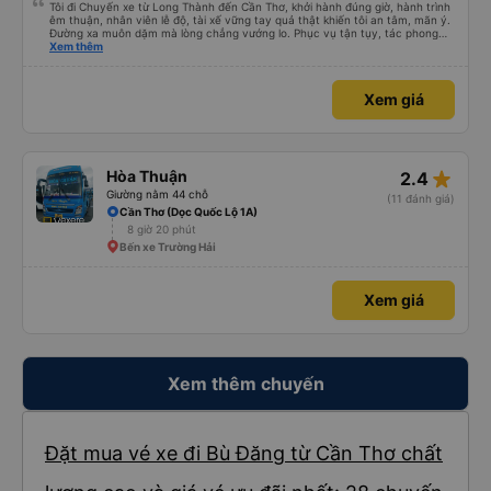
Tôi đi Chuyến xe từ Long Thành đến Cần Thơ, khởi hành đúng giờ, hành trình
êm thuận, nhân viên lễ độ, tài xế vững tay quả thật khiến tôi an tâm, mãn ý.
Đường xa muôn dặm mà lòng chẳng vướng lo. Phục vụ tận tụy, tác phong
nghiêm cẩn, hiếm thấy giữa thời buổi kim tiền vội vã. Xã hội loạn đạo. Xin gửi
Xem thêm
lời tán dương chân thành, kính chúc nhà xe ngày một hưng thịnh, vạn lộ bình
an.”
Xem giá
star_rate
Hòa Thuận
2.4
Giường nằm 44 chỗ
(11 đánh giá)
Cần Thơ (Dọc Quốc Lộ 1A)
8 giờ 20 phút
Bến xe Trường Hải
Xem giá
Xem thêm chuyến
Đặt mua vé xe đi Bù Đăng từ Cần Thơ chất