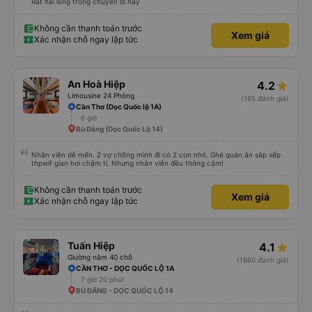
Rất hài lòng trong chuyến đi này
Không cần thanh toán trước
Xem giá
Xác nhận chỗ ngay lập tức
An Hoà Hiệp
4.2
Limousine 24 Phòng
(165 đánh giá)
Cần Thơ (Dọc Quốc lộ 1A)
6 giờ
Bù Đăng (Dọc Quốc Lộ 14)
Nhân viên dễ mến. 2 vợ chồng mình đi có 2 con nhỏ. Ghé quán ăn sắp xếp
thpwif gian hơi chậm tí. Nhưng nhân viên đều thông cảm!
Không cần thanh toán trước
Xem giá
Xác nhận chỗ ngay lập tức
Tuấn Hiệp
4.1
Giường nằm 40 chỗ
(1660 đánh giá)
CẦN THƠ - DỌC QUỐC LỘ 1A
7 giờ 20 phút
BÙ ĐĂNG - DỌC QUỐC LỘ 14