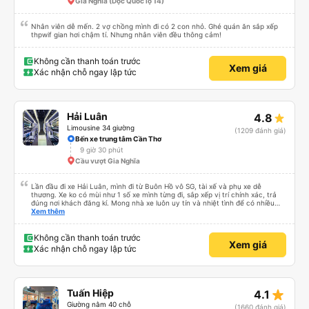
Gia Nghĩa (Dọc Quốc lộ 14)
Nhân viên dễ mến. 2 vợ chồng mình đi có 2 con nhỏ. Ghé quán ăn sắp xếp
thpwif gian hơi chậm tí. Nhưng nhân viên đều thông cảm!
Không cần thanh toán trước
Xem giá
Xác nhận chỗ ngay lập tức
Hải Luân
4.8
Limousine 34 giường
(1209 đánh giá)
Bến xe trung tâm Cần Thơ
9 giờ 30 phút
Cầu vượt Gia Nghĩa
Lần đầu đi xe Hải Luân, mình đi từ Buôn Hồ vô SG, tài xế và phụ xe dễ
thương. Xe ko có mùi như 1 số xe mình từng đi, sắp xếp vị trí chính xác, trả
đúng nơi khách đăng kí. Mong nhà xe luôn uy tín và nhiệt tình để có nhiều
khách hàng hơn nữa
Xem thêm
Không cần thanh toán trước
Xem giá
Xác nhận chỗ ngay lập tức
star_rate
Tuấn Hiệp
4.1
Giường nằm 40 chỗ
(1660 đánh giá)