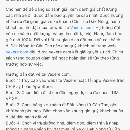
Cho nên để dễ dàng so sánh giá, xem đánh giá chất lượng
các nhà xe đi, được đảm bảo quyền lợi cao nhất, được hưởng
nhiều ưu đãi giảm giá vé xe khách Cần Thơ Đắk Nông, hành
khách có thể đặt mua tại website
Vexere.com
- Hệ thống đặt
vé xe khách chất lượng, và uy tín nhất tại Việt Nam, đảm bảo
giữ chỗ 100%. Đối với bất cứ giao dịch đặt mua vé xe khách
đi Đắk Nông từ Cần Thơ nào của quý khách tại trang web
Vexere.com
đều được Vexere cam kết giải quyết sự cố. Chính
sách tặng coupon giảm giá hoặc hoàn tiền sẽ tùy theo từng
trường hợp sự việc.
Hướng dẫn đặt vé tại Vexere.com:
Bước 1: Truy cập vào website Vexere hoặc tải app Vexere trên
CH Play hoặc App Store.
Bước 2: Chọn điểm đi, điểm đến, ngày đi, sau đó chọn “TÌM
VÉ XE”.
Bước 3: Chọn hãng xe khách đi Đắk Nông từ Cần Thơ, giờ
khởi hành phù hợp. Bấm chọn vào khung giờ quý khách muốn
đi để tiến hành đặt vé.
Bước 4: Chọn vị trí/giường ghế, điểm đón, điểm trả và nhập
thông tin hành khách khi đặt mua vé xe đi Đắk Nông từ Cần