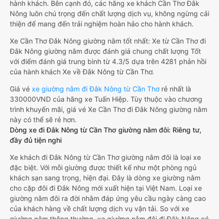
hành khách. Bên cạnh đó, các hãng xe khách Cần Thơ Đắk
Nông luôn chú trọng đến chất lượng dịch vụ, không ngừng cải
thiện để mang đến trải nghiệm hoàn hảo cho hành khách.
Xe Cần Thơ Đắk Nông giường nằm tốt nhất: Xe từ Cần Thơ đi
Đắk Nông giường nằm được đánh giá chung chất lượng Tốt
với điểm đánh giá trung bình từ 4.3/5 dựa trên 4281 phản hồi
của hành khách Xe về Đắk Nông từ Cần Thơ.
Giá vé
xe giường nằm đi Đắk Nông từ Cần Thơ
rẻ nhất là
330000VND của hãng xe Tuấn Hiệp. Tùy thuộc vào chương
trình khuyến mãi, giá vé Xe Cần Thơ đi Đắk Nông giường nằm
này có thể sẽ rẻ hơn.
Dòng xe đi Đắk Nông từ Cần Thơ giường nằm đôi: Riêng tư,
đầy đủ tiện nghi
Xe khách đi Đắk Nông từ Cần Thơ giường nằm đôi là loại xe
đặc biệt. Với mỗi giường được thiết kế như một phòng ngủ
khách sạn sang trọng, hiện đại. Đây là dòng xe giường nằm
cho cặp đôi đi Đắk Nông mới xuất hiện tại Việt Nam. Loại xe
giường nằm đôi ra đời nhằm đáp ứng yêu cầu ngày càng cao
của khách hàng về chất lượng dịch vụ vận tải. So với xe
giường nằm thông thường, xe giường nằm đôi đi Đắk Nông có