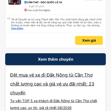
CẦN THƠ - DỌC QUỐC LỘ 1A
9 giờ 20 phút
Cầu vượt Gia Nghĩa
Tôi đi Chuyến xe từ Long Thành đến Cần Thơ, khởi hành đúng giờ, hành trình
êm thuận, nhân viên lễ độ, tài xế vững tay quả thật khiến tôi an tâm, mãn ý.
Đường xa muôn dặm mà lòng chẳng vướng lo. Phục vụ tận tụy, tác phong
nghiêm cẩn, hiếm thấy giữa thời buổi kim tiền vội vã. Xã hội loạn đạo. Xin gửi
Xem thêm
lời tán dương chân thành, kính chúc nhà xe ngày một hưng thịnh, vạn lộ bình
an.”
Xem giá
Xem thêm chuyến
Đặt mua vé xe đi Đắk Nông từ Cần Thơ
chất lượng cao và giá vé ưu đãi nhất: 23
chuyến
Tư vấn TOP 5 xe khách đi Đắk Nông từ Cần Thơ chất
lượng cao, uy tín, giá rẻ nhất 08/2026