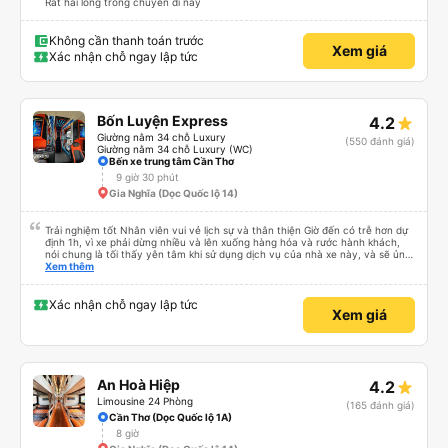
Rất hài lòng trong chuyến đi này
Không cần thanh toán trước
Xem giá
Xác nhận chỗ ngay lập tức
Bốn Luyện Express
4.2
Giường nằm 34 chỗ Luxury
(550 đánh giá)
Giường nằm 34 chỗ Luxury (WC)
Bến xe trung tâm Cần Thơ
9 giờ 30 phút
Gia Nghĩa (Dọc Quốc lộ 14)
Trải nghiệm tốt Nhân viên vui vẻ lịch sự và thân thiện Giờ đến có trễ hơn dự
định 1h, vì xe phải dừng nhiều và lên xuống hàng hóa và rước hành khách,
nói chung là tối thấy yên tâm khi sử dụng dịch vụ của nhà xe này, và sẽ ủng
hộ và giới thiệu cho người thân sử dụng dịch vụ của nhà xe này
Xem thêm
Xác nhận chỗ ngay lập tức
Xem giá
An Hoà Hiệp
4.2
Limousine 24 Phòng
(165 đánh giá)
Cần Thơ (Dọc Quốc lộ 1A)
8 giờ