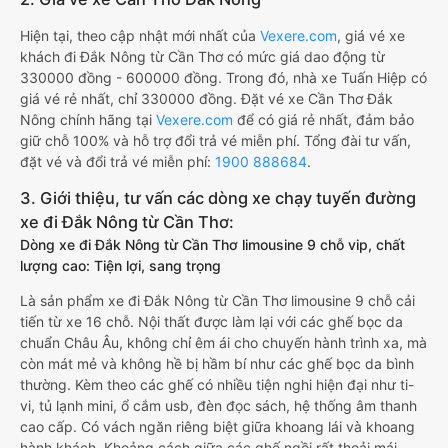
Hiện tại, theo cập nhật mới nhất của
Vexere.com
, giá vé xe
khách đi Đắk Nông từ Cần Thơ có mức giá dao động từ
330000 đồng - 600000 đồng. Trong đó, nhà xe Tuấn Hiệp có
giá vé rẻ nhất, chỉ 330000 đồng. Đặt vé xe Cần Thơ Đắk
Nông chính hãng tại
Vexere.com
để có giá rẻ nhất, đảm bảo
giữ chỗ 100% và hỗ trợ đổi trả vé miễn phí. Tổng đài tư vấn,
đặt vé và đổi trả vé miễn phí:
1900 888684
.
3. Giới thiệu, tư vấn các dòng xe chạy tuyến đường
xe đi Đắk Nông từ Cần Thơ:
Dòng xe đi Đắk Nông từ Cần Thơ limousine 9 chỗ vip, chất
lượng cao: Tiện lợi, sang trọng
Là sản phẩm xe đi Đắk Nông từ Cần Thơ limousine 9 chỗ cải
tiến từ xe 16 chỗ. Nội thất được làm lại với các ghế bọc da
chuẩn Châu Âu, không chỉ êm ái cho chuyến hành trình xa, mà
còn mát mẻ và không hề bị hầm bí như các ghế bọc da bình
thường. Kèm theo các ghế có nhiều tiện nghi hiện đại như ti-
vi, tủ lạnh mini, ổ cắm usb, đèn đọc sách, hệ thống âm thanh
cao cấp. Có vách ngăn riêng biệt giữa khoang lái và khoang
hành khách. Khoảng cách giữa các ghế ngồi rất thoải mái,