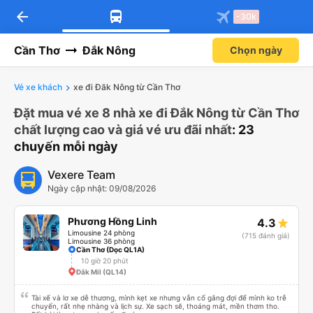
arrow_back
-30k
Cần Thơ
Đắk Nông
Chọn ngày
Vé xe khách
xe đi Đăk Nông từ Cần Thơ
Đặt mua vé xe 8 nhà xe đi Đắk Nông từ Cần Thơ
chất lượng cao và giá vé ưu đãi nhất
: 23
chuyến mỗi ngày
Vexere Team
Ngày cập nhật: 09/08/2026
Phương Hồng Linh
4.3
Limousine 24 phòng
(715 đánh giá)
Limousine 36 phòng
Cần Thơ (Dọc QL1A)
10 giờ 20 phút
Đắk Mil (QL14)
Tài xế và lơ xe dễ thương, mình kẹt xe nhưng vẫn cố gắng đợi để mình ko trễ
chuyến, rất nhẹ nhàng và lịch sự. Xe sạch sẽ, thoáng mát, mền thơm tho.