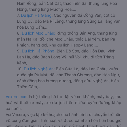
Hàm Rồng, bản Cát Cát, thác Tiên Sa, thung lũng Hoa
Hồng, thung lũng Mường Hoa,...
7.
Du lịch Hà Giang:
Cao nguyên đá Đồng Văn, cột cờ
Lũng Cú, đèo Mã Pí Lèng, thung lũng Sủng Là, làng văn
hóa Lũng Cẩm,...
8.
Du lịch Mộc Châu:
Rừng thông Bản Áng, thung lũng
mận Nà Ka, đồi chè Mộc Châu, thác Dải Yếm, bản Pa
Phách, hang dơi, khu du lịch Happy Land,...
9.
Du lịch Hải Phòng:
Biển Đồ Sơn, đảo Hòn Dấu, vịnh
Lan Hạ, đảo Bạch Long Vỹ, núi Voi, khu di tích Tràng
Kênh,...
10.
Du lịch Nghệ An:
Biển Cửa Lò, đảo Lan Châu, vườn
quốc gia Pù Mát, đồi chè Thanh Chương, đảo Hòn Ngư,
cánh đồng hoa hướng dương, đồng cừu Nghệ An, biển
Thiên Cầm,...
Vexere.com
là hệ thống hỗ trợ đặt vé xe khách, máy bay, tàu
hoả và thuê xe máy, xe du lịch trên nhiều tuyến đường khắp
cả nước.
Với Vexere, việc lập kế hoạch cho hành trình di chuyển trở nên
vô cùng đơn giản, linh hoạt và được cá nhân hóa hơn bao giờ
hết. Vexere hiện là nền tảng kết nối hành khách với các đối