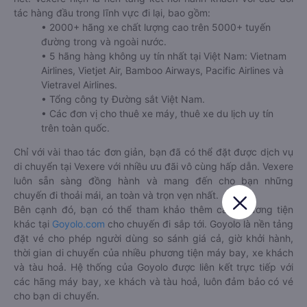
tác hàng đầu trong lĩnh vực đi lại, bao gồm:
• 2000+ hãng xe chất lượng cao trên 5000+ tuyến
đường trong và ngoài nước.
• 5 hãng hàng không uy tín nhất tại Việt Nam: Vietnam
Airlines, Vietjet Air, Bamboo Airways, Pacific Airlines và
Vietravel Airlines.
• Tổng công ty Đường sắt Việt Nam.
• Các đơn vị cho thuê xe máy, thuê xe du lịch uy tín
trên toàn quốc.
Chỉ với vài thao tác đơn giản, bạn đã có thể đặt được dịch vụ
di chuyển tại Vexere với nhiều ưu đãi vô cùng hấp dẫn. Vexere
luôn sẵn sàng đồng hành và mang đến cho bạn những
chuyến đi thoải mái, an toàn và trọn vẹn nhất.
Bên cạnh đó, bạn có thể tham khảo thêm các phương tiện
khác tại
Goyolo.com
cho chuyến đi sắp tới. Goyolo là nền tảng
đặt vé cho phép người dùng so sánh giá cả, giờ khởi hành,
thời gian di chuyển của nhiều phương tiện máy bay, xe khách
và tàu hoả. Hệ thống của Goyolo được liên kết trực tiếp với
các hãng máy bay, xe khách và tàu hoả, luôn đảm bảo có vé
cho bạn di chuyển.