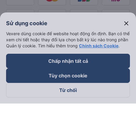
close
Sử dụng cookie
Vexere dùng cookie để website hoạt động ổn định. Bạn có thể
xem chi tiết hoặc thay đổi lựa chọn bất kỳ lúc nào trong phần
Quản lý cookie. Tìm hiểu thêm trong
Chính sách Cookie
.
Chấp nhận tất cả
Tùy chọn cookie
Từ chối
Theo dõi chúng tôi trên
Facebook
Tiktok
Youtube