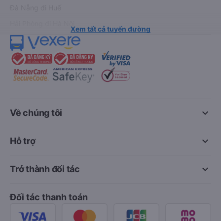
Đà Nẵng đi Huế
Hải Phòng đi Hà Nội
Xem tất cả tuyến đường
keyboard_arrow_down
Về chúng tôi
keyboard_arrow_down
Hỗ trợ
keyboard_arrow_down
Trở thành đối tác
Đối tác thanh toán