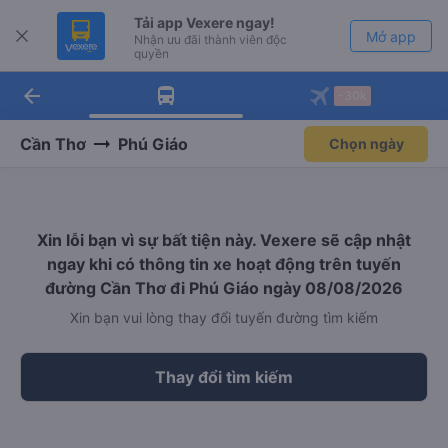
Tải app Vexere ngay!
Mở app
Nhận ưu đãi thành viên độc
quyền
arrow_back
Tải app Vexere
-30k
Mở app
-30k/ghế khi đặt vé máy bay qua
app
Cần Thơ
Phú Giáo
Chọn ngày
Xin lỗi bạn vì sự bất tiện này. Vexere sẽ cập nhật
ngay khi có thông tin xe hoạt động trên tuyến
đường Cần Thơ đi Phú Giáo ngày 08/08/2026
Xin bạn vui lòng thay đổi tuyến đường tìm kiếm
Thay đổi tìm kiếm