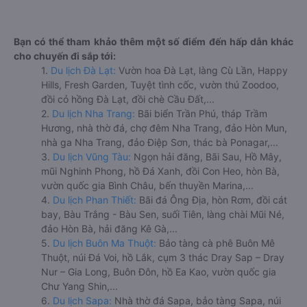
Bạn có thể tham khảo thêm một số điểm đến hấp dẫn khác
cho chuyến đi sắp tới:
1.
Du lịch Đà Lạt:
Vườn hoa Đà Lạt, làng Cù Lần, Happy
Hills, Fresh Garden, Tuyệt tình cốc, vườn thú Zoodoo,
đồi cỏ hồng Đà Lạt, đồi chè Cầu Đất,...
2.
Du lịch Nha Trang:
Bãi biển Trần Phú, tháp Trầm
Hương, nhà thờ đá, chợ đêm Nha Trang, đảo Hòn Mun,
nhà ga Nha Trang, đảo Điệp Sơn, thác bà Ponagar,...
3.
Du lịch Vũng Tàu:
Ngọn hải đăng, Bãi Sau, Hồ Mây,
mũi Nghinh Phong, hồ Đá Xanh, đồi Con Heo, hòn Bà,
vườn quốc gia Bình Châu, bến thuyền Marina,...
4.
Du lịch Phan Thiết:
Bãi đá Ông Địa, hòn Rơm, đồi cát
bay, Bàu Trắng - Bàu Sen, suối Tiên, làng chài Mũi Né,
đảo Hòn Bà, hải đăng Kê Gà,...
5.
Du lịch Buôn Ma Thuột:
Bảo tàng cà phê Buôn Mê
Thuột, núi Đá Voi, hồ Lắk, cụm 3 thác Dray Sap – Dray
Nur – Gia Long, Buôn Đôn, hồ Ea Kao, vườn quốc gia
Chư Yang Shin,...
6.
Du lịch Sapa:
Nhà thờ đá Sapa, bảo tàng Sapa, núi