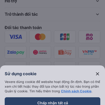
keyboard_arrow_down
Hỗ trợ
keyboard_arrow_down
Trở thành đối tác
Đối tác thanh toán
close
Sử dụng cookie
Vexere dùng cookie để website hoạt động ổn định. Bạn có thể
xem chi tiết hoặc thay đổi lựa chọn bất kỳ lúc nào trong phần
Quản lý cookie. Tìm hiểu thêm trong
Chính sách Cookie
.
Chấp nhận tất cả