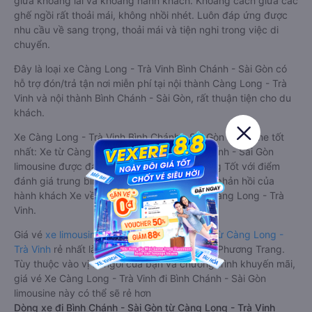
giữa khoang lái và khoang hành khách. Khoảng cách giữa các
ghế ngồi rất thoải mái, không nhồi nhét. Luôn đáp ứng được
nhu cầu về sang trọng, thoải mái và tiện nghi trong việc di
chuyển.
Đây là loại xe Càng Long - Trà Vinh Bình Chánh - Sài Gòn có
hỗ trợ đón/trả tận nơi miễn phí tại nội thành Càng Long - Trà
Vinh và nội thành Bình Chánh - Sài Gòn, rất thuận tiện cho du
khách.
Xe Càng Long - Trà Vinh Bình Chánh - Sài Gòn limousine tốt
nhất: Xe từ Càng Long - Trà Vinh đi Bình Chánh - Sài Gòn
limousine được đánh giá chung có chất lượng Tốt với điểm
đánh giá trung bình từ 4.8/5 dựa trên 3966 phản hồi của
hành khách Xe về Bình Chánh - Sài Gòn từ Càng Long - Trà
Vinh.
Giá vé
xe limousine đi Bình Chánh - Sài Gòn từ Càng Long -
Trà Vinh
rẻ nhất là 210000VND của hãng xe Phương Trang.
Tùy thuộc vào vị trí ngồi của bạn và chương trình khuyến mãi,
giá vé Xe Càng Long - Trà Vinh đi Bình Chánh - Sài Gòn
limousine này có thể sẽ rẻ hơn
Dòng xe đi Bình Chánh - Sài Gòn từ Càng Long - Trà Vinh