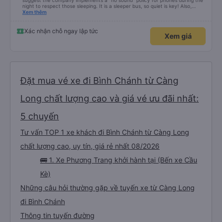
suggest the company implements a "no sound" policy for phones during the
night to respect those sleeping. It is a sleeper bus, so quiet is key! Also,
please display the Wi-Fi password clearly inside the cabin for convenience. I
Xem thêm
would definitely ride with them again! -------------- ​ Xe chất lượng tốt và
tài xế lái xe rất an toàn. Để dịch vụ hoàn hảo hơn, tôi góp ý nhà xe nên có
quy định rõ ràng về việc giữ im lặng (tắt âm thanh điện thoại) vào ban đêm
Xác nhận chỗ ngay lập tức
Xem giá
để tránh làm phiền hành khách khác ngủ. Ngoài ra, nhà xe nên dán sẵn mật
khẩu Wi-Fi trong xe để hành khách dễ dàng sử dụng. Tôi vẫn sẽ tiếp tục ủng
hộ nhà xe trong tương lai!
Đặt mua vé xe đi Bình Chánh từ Càng
Long chất lượng cao và giá vé ưu đãi nhất:
5 chuyến
Tư vấn TOP 1 xe khách đi Bình Chánh từ Càng Long
chất lượng cao, uy tín, giá rẻ nhất 08/2026
🚌 1. Xe Phương Trang khởi hành tại (Bến xe Cầu
Kè)
Những câu hỏi thường gặp về tuyến xe từ Càng Long
đi Bình Chánh
Thông tin tuyến đường