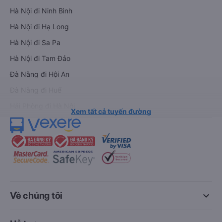
Hà Nội đi Ninh Bình
Hà Nội đi Hạ Long
Hà Nội đi Sa Pa
Hà Nội đi Tam Đảo
Đà Nẵng đi Hội An
Đà Nẵng đi Huế
Hải Phòng đi Hà Nội
Xem tất cả tuyến đường
keyboard_arrow_down
Về chúng tôi