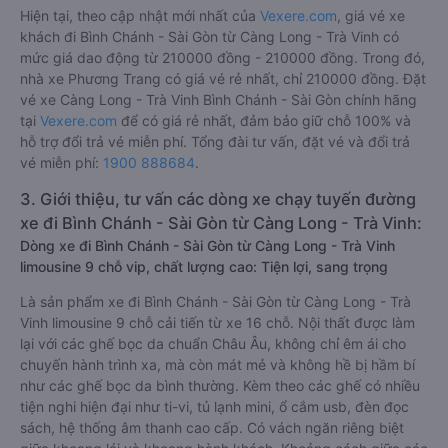
Hiện tại, theo cập nhật mới nhất của
Vexere.com
, giá vé xe
khách đi Bình Chánh - Sài Gòn từ Càng Long - Trà Vinh có
mức giá dao động từ 210000 đồng - 210000 đồng. Trong đó,
nhà xe Phương Trang có giá vé rẻ nhất, chỉ 210000 đồng. Đặt
vé xe Càng Long - Trà Vinh Bình Chánh - Sài Gòn chính hãng
tại
Vexere.com
để có giá rẻ nhất, đảm bảo giữ chỗ 100% và
hỗ trợ đổi trả vé miễn phí. Tổng đài tư vấn, đặt vé và đổi trả
vé miễn phí:
1900 888684
.
3. Giới thiệu, tư vấn các dòng xe chạy tuyến đường
xe đi Bình Chánh - Sài Gòn từ Càng Long - Trà Vinh:
Dòng xe đi Bình Chánh - Sài Gòn từ Càng Long - Trà Vinh
limousine 9 chỗ vip, chất lượng cao: Tiện lợi, sang trọng
Là sản phẩm xe đi Bình Chánh - Sài Gòn từ Càng Long - Trà
Vinh limousine 9 chỗ cải tiến từ xe 16 chỗ. Nội thất được làm
lại với các ghế bọc da chuẩn Châu Âu, không chỉ êm ái cho
chuyến hành trình xa, mà còn mát mẻ và không hề bị hầm bí
như các ghế bọc da bình thường. Kèm theo các ghế có nhiều
tiện nghi hiện đại như ti-vi, tủ lạnh mini, ổ cắm usb, đèn đọc
sách, hệ thống âm thanh cao cấp. Có vách ngăn riêng biệt