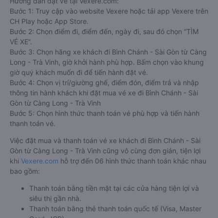
Hướng dẫn đặt vé tại Vexere.com:
Bước 1: Truy cập vào website Vexere hoặc tải app Vexere trên
CH Play hoặc App Store.
Bước 2: Chọn điểm đi, điểm đến, ngày đi, sau đó chọn “TÌM
VÉ XE”.
Bước 3: Chọn hãng xe khách đi Bình Chánh - Sài Gòn từ Càng
Long - Trà Vinh, giờ khởi hành phù hợp. Bấm chọn vào khung
giờ quý khách muốn đi để tiến hành đặt vé.
Bước 4: Chọn vị trí/giường ghế, điểm đón, điểm trả và nhập
thông tin hành khách khi đặt mua vé xe đi Bình Chánh - Sài
Gòn từ Càng Long - Trà Vinh
Bước 5: Chọn hình thức thanh toán vé phù hợp và tiến hành
thanh toán vé.
Việc đặt mua và thanh toán vé xe khách đi Bình Chánh - Sài
Gòn từ Càng Long - Trà Vinh cũng vô cùng đơn giản, tiện lợi
khi
Vexere.com
hỗ trợ đến 06 hình thức thanh toán khác nhau
bao gồm:
Thanh toán bằng tiền mặt tại các cửa hàng tiện lợi và
siêu thị gần nhà.
Thanh toán bằng thẻ thanh toán quốc tế (Visa, Master