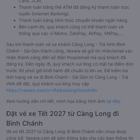
Card, JCB).
Thanh toán bằng thẻ ATM đã đăng ký thanh toán trực
tuyến (Internet Banking).
Thanh toán bằng hình thức chuyển khoản ngân hàng.
Bên cạnh đó, quý khách cũng có thể thanh toán vé
thông qua các ví Momo, ZaloPay, AirPay, VNPay,…
Sau khi thanh toán vé xe khách Càng Long - Trà Vinh Bình
Chánh - Sài Gòn thành công, Vexere sẽ gửi tin nhắn/email xác
nhận thành công đến số điện thoại/email mà quý khách đã
đăng ký. Đến ngày đi, quý khách vui lòng có mặt tại điểm đón
trước 30 phút giờ khởi hành để chuẩn bị lên xe. Để kiểm tra
tình trạng vé xe đi Bình Chánh - Sài Gòn từ Càng Long - Trà
Vinh đã đặt, quý khách vui lòng truy cập
https://vexere.com/vi-VN/booking/ticketinfo
Xem hướng dẫn chi tiết, minh họa bằng hình ảnh
tại đây.
Đặt vé xe Tết 2027 từ Càng Long đi
Bình Chánh
Vé xe tết 2027 từ Càng Long đi Bình Chánh vẫn chưa được
công bố. Vexere.com sẽ sớm thông báo cho các bạn thông tin