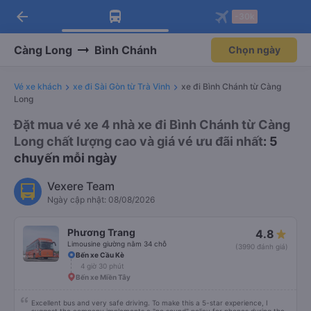
arrow_back
Tải app Vexere ngay!
Tải app Vexere
-30k
Mở app
Mở app
Nhận ưu đãi thành viên độc
-30k/ghế khi đặt vé máy bay qua
quyền
app
Càng Long
Bình Chánh
Chọn ngày
Vé xe khách
xe đi Sài Gòn từ Trà Vinh
xe đi Bình Chánh từ Càng
Long
Đặt mua vé xe 4 nhà xe đi Bình Chánh từ Càng
Long chất lượng cao và giá vé ưu đãi nhất
: 5
chuyến mỗi ngày
Vexere Team
Ngày cập nhật: 08/08/2026
Phương Trang
4.8
Limousine giường nằm 34 chỗ
(3990 đánh giá)
Bến xe Cầu Kè
4 giờ 30 phút
Bến xe Miền Tây
Excellent bus and very safe driving. To make this a 5-star experience, I