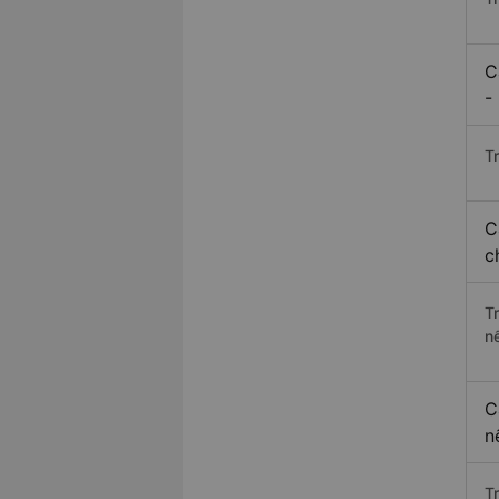
C
-
Tr
C
c
T
n
C
n
T