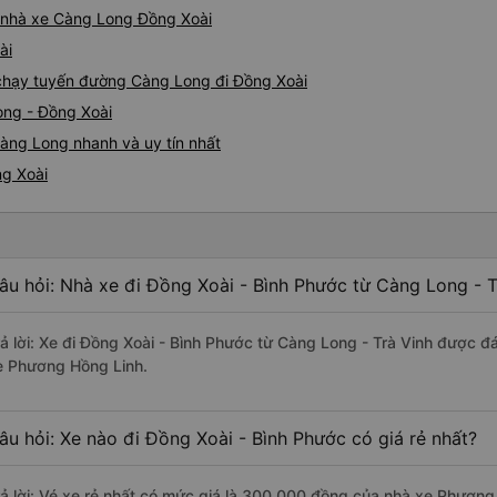
iá nhà xe Càng Long Đồng Xoài
ài
e chạy tuyến đường Càng Long đi Đồng Xoài
ong - Đồng Xoài
àng Long nhanh và uy tín nhất
ng Xoài
âu hỏi: Nhà xe đi Đồng Xoài - Bình Phước từ Càng Long - T
rả lời: Xe đi Đồng Xoài - Bình Phước từ Càng Long - Trà Vinh được đ
e Phương Hồng Linh.
âu hỏi: Xe nào đi Đồng Xoài - Bình Phước có giá rẻ nhất?
rả lời: Vé xe rẻ nhất có mức giá là 300.000 đồng của nhà xe Phương