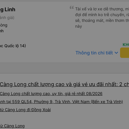
g Linh
Tài xế và lơ xe dễ thương, 
đợi để mình ko trễ chuyến, r
ánh giá)
sẽ, thoáng mát, mền thơm th
hòng
này
nh
KH
c Quốc lộ 14)
keyboard_arrow_down
Thông tin chi tiết
 Càng Long chất lượng cao và giá vé ưu đãi nhất: 2 
Càng Long chất lượng cao, uy tín, giá rẻ nhất 08/2026
ành tại 559 QL54, Phường 9, Trà Vinh, Việt Nam (Bến xe Trà Vinh)
từ Càng Long đi Đồng Xoài
 từ Càng Long