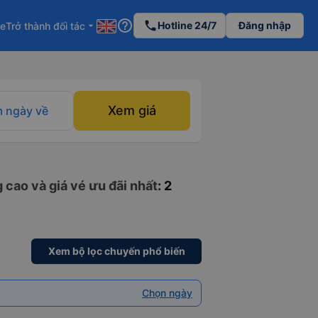
help_outline
phone
Hotline 24/7
Đăng nhập
re
Trở thành đối tác
arrow_drop_down
Xem giá
 ngày về
 cao và giá vé ưu đãi nhất
: 2
Xem bộ lọc chuyến phổ biến
Chọn ngày