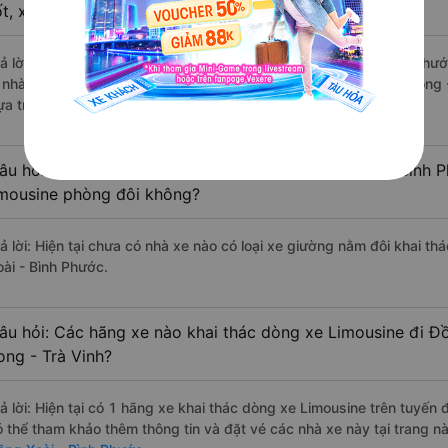
ốt, xuất sắc, cao cấp nhất?
rả lời: Những hãng xe đi Càng Long - Trà Vinh Đồng Xoài - Bình Phướ
à nhà xe Phương Hồng Linh đi Đồng Xoài - Bình Phước từ Càng Long -
ựa trên 715 đánh giá của khách hàng).
âu hỏi: Có loại xe Càng Long - Trà Vinh Đồng Xoài - Bình 
imousine phòng đôi không?
rả lời: Hiện tại chưa có nhà xe nào có loại xe giường nằm đôi khai t
oài - Bình Phước.
âu hỏi: Các hãng xe nào khai thác dòng xe Limousine đi Đ
ong - Trà Vinh?
rả lời: Hiện tại có 1 hãng xe khai thác dòng xe Limousine trên tuyế
ó thể tham khảo thêm thông tin và đặt vé các nhà xe này tại trang nà