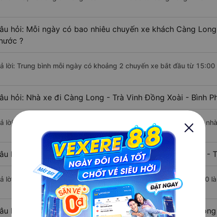
âu hỏi: Mỗi ngày có bao nhiêu chuyến xe khách Càng Long 
hước ?
rả lời: Trung bình mỗi ngày có khoảng 2 chuyến xe bắt đầu từ 15:00
âu hỏi: Nhà xe đi Càng Long - Trà Vinh Đồng Xoài - Bình 
rả lời: Chuyến xe có giờ xuất phát sớm nhất vào lúc 15:00 là của n
âu hỏi: Nhà xe đi Đồng Xoài - Bình Phước từ Càng Long - T
rả lời: Chuyến xe có giờ xuất phát trễ (muộn) nhất là vào lúc 17:00 
âu hỏi: Review xe đi Đồng Xoài - Bình Phước từ Càng Long 