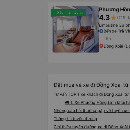
Phương Hồn
Xác nhận tức thì
4.3
star
(715 đ
Limousine 36 p
Bến xe Trà Vi
6h
Đồng Xoài (Dọ
Đặt mua vé xe đi Đồng Xoài từ
Tư vấn TOP 1 xe khách đi Đồng Xoài từ 
🚌 1. Xe Phương Hồng Linh khởi h
Những câu hỏi thường gặp về tuyến xe 
Thông tin tuyến đường
Giới thiệu tuyến đường xe đi Đồng Xoài