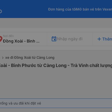
Đơn hàng của tôi
Mở bán vé trên Vexe
fo
Nơi đến
add
Nhập ngày đi
Thêm
xe đi Đồng Xoài từ Càng Long
h
oài - Bình Phước từ Càng Long - Trà Vinh chất lượng
rống và ưu đãi khi đặt vé