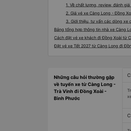
1. Về chất lượng, review, đánh g
2. Giá vé xe Càng Long - Đồng Xo
3. Giới thiệu, tư vấn các dòng x
Bảng tổng hợp thông tin nhà xe Càng L
Cách đặt vé xe khách đi Đồng Xoài từ C
Đặt vé xe Tết 2027 từ Càng Long đi Đồ
C
Những câu hỏi thường gặp
về tuyến xe từ Càng Long -
T
Trà Vinh đi Đồng Xoài -
x
Bình Phước
C
T