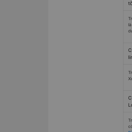
t
T
l
d
C
l
T
X
C
L
T
c