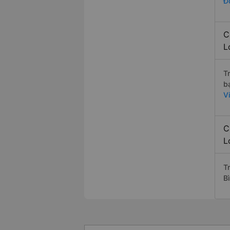
Đ
C
L
T
b
V
C
L
T
B