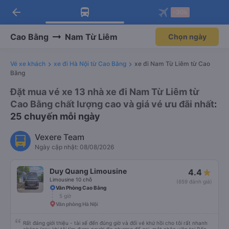
arrow_back
Tải app Vexere ngay!
Tải app Vexere
-30k
Mở app
Mở app
Nhận ưu đãi thành viên độc
-30k/ghế khi đặt vé máy bay qua
quyền
app
Cao Bằng
Nam Từ Liêm
Chọn ngày
Vé xe khách
xe đi Hà Nội từ Cao Bằng
xe đi Nam Từ Liêm từ Cao
Bằng
Đặt mua vé xe 13 nhà xe đi Nam Từ Liêm từ
Cao Bằng chất lượng cao và giá vé ưu đãi nhất
:
25 chuyến mỗi ngày
Vexere Team
Ngày cập nhật: 08/08/2026
Duy Quang Limousine
4.4
Limousine 10 chỗ
(659 đánh giá)
Văn Phòng Cao Bằng
5 giờ
Văn phòng Hà Nội
Rất đáng giới thiệu - tài xế đến đúng giờ và đổi vé khứ hồi cho tôi rất nhanh