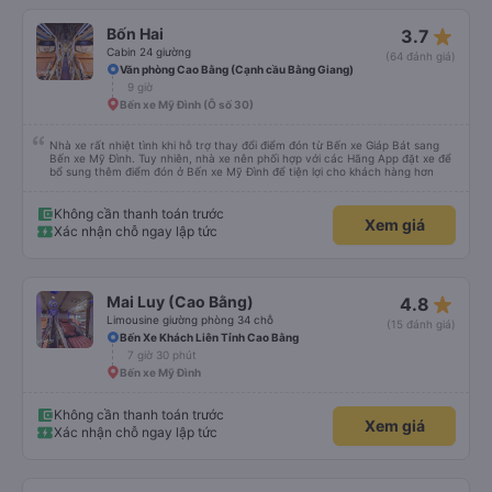
star_rate
Bốn Hai
3.7
Cabin 24 giường
(64 đánh giá)
Văn phòng Cao Bằng (Cạnh cầu Bằng Giang)
9 giờ
Bến xe Mỹ Đình (Ô số 30)
Nhà xe rất nhiệt tình khi hỗ trợ thay đổi điểm đón từ Bến xe Giáp Bát sang
Bến xe Mỹ Đình. Tuy nhiên, nhà xe nên phối hợp với các Hãng App đặt xe để
bổ sung thêm điểm đón ở Bến xe Mỹ Đình để tiện lợi cho khách hàng hơn
Không cần thanh toán trước
Xem giá
Xác nhận chỗ ngay lập tức
star_rate
Mai Luy (Cao Bằng)
4.8
Limousine giường phòng 34 chỗ
(15 đánh giá)
Bến Xe Khách Liên Tỉnh Cao Bằng
7 giờ 30 phút
Bến xe Mỹ Đình
Không cần thanh toán trước
Xem giá
Xác nhận chỗ ngay lập tức