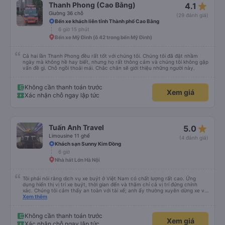
star_rate
Thanh Phong (Cao Bằng)
4.1
Giường 36 chỗ
(29 đánh giá)
Bến xe khách liên tỉnh Thành phố Cao Bằng
6 giờ 15 phút
Bến xe Mỹ Đình (ô 42 trong bến Mỹ Đình)
Cả hai lần Thanh Phong đều rất tốt với chúng tôi. Chúng tôi đã đặt nhầm
ngày mà không hề hay biết, nhưng họ rất thông cảm và chúng tôi không gặp
vấn đề gì. Chỗ ngồi thoải mái. Chắc chắn sẽ giới thiệu những người này.
Không cần thanh toán trước
Xem giá
Xác nhận chỗ ngay lập tức
star_rate
Tuấn Anh Travel
5.0
Limousine 11 ghế
(4 đánh giá)
Khách sạn Sunny Kim Đồng
6 giờ
Nhà hát Lớn Hà Nội
Tôi phải nói rằng dịch vụ xe buýt ở Việt Nam có chất lượng rất cao. Ứng
dụng hiển thị vị trí xe buýt, thời gian đến và thậm chí cả vị trí đứng chính
xác. Chúng tôi cảm thấy an toàn với tài xế; anh ấy thường xuyên dừng xe và
hỏi chúng tôi có cần gì không. Chúng tôi rất hài lòng. Chúng tôi đánh giá cao
Xem thêm
dịch vụ vận chuyển này.
Không cần thanh toán trước
Xem giá
Xác nhận chỗ ngay lập tức