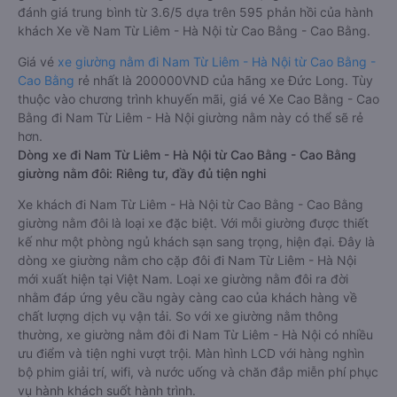
đánh giá trung bình từ 3.6/5 dựa trên 595 phản hồi của hành
khách Xe về Nam Từ Liêm - Hà Nội từ Cao Bằng - Cao Bằng.
Giá vé
xe giường nằm đi Nam Từ Liêm - Hà Nội từ Cao Bằng -
Cao Bằng
rẻ nhất là 200000VND của hãng xe Đức Long. Tùy
thuộc vào chương trình khuyến mãi, giá vé Xe Cao Bằng - Cao
Bằng đi Nam Từ Liêm - Hà Nội giường nằm này có thể sẽ rẻ
hơn.
Dòng xe đi Nam Từ Liêm - Hà Nội từ Cao Bằng - Cao Bằng
giường nằm đôi: Riêng tư, đầy đủ tiện nghi
Xe khách đi Nam Từ Liêm - Hà Nội từ Cao Bằng - Cao Bằng
giường nằm đôi là loại xe đặc biệt. Với mỗi giường được thiết
kế như một phòng ngủ khách sạn sang trọng, hiện đại. Đây là
dòng xe giường nằm cho cặp đôi đi Nam Từ Liêm - Hà Nội
mới xuất hiện tại Việt Nam. Loại xe giường nằm đôi ra đời
nhằm đáp ứng yêu cầu ngày càng cao của khách hàng về
chất lượng dịch vụ vận tải. So với xe giường nằm thông
thường, xe giường nằm đôi đi Nam Từ Liêm - Hà Nội có nhiều
ưu điểm và tiện nghi vượt trội. Màn hình LCD với hàng nghìn
bộ phim giải trí, wifi, và nước uống và chăn đắp miễn phí phục
vụ hành khách suốt hành trình.