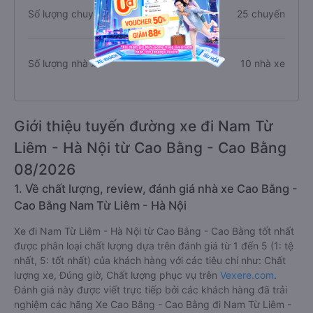
Số lượng chuyến xe
25 chuyến
Số lượng nhà xe
10 nhà xe
Giới thiệu tuyến đường xe đi Nam Từ
Liêm - Hà Nội từ Cao Bằng - Cao Bằng
08/2026
1. Về chất lượng, review, đánh giá nhà xe Cao Bằng -
Cao Bằng Nam Từ Liêm - Hà Nội
Xe đi Nam Từ Liêm - Hà Nội từ Cao Bằng - Cao Bằng tốt nhất
được phân loại chất lượng dựa trên đánh giá từ 1 đến 5 (1: tệ
nhất, 5: tốt nhất) của khách hàng với các tiêu chí như: Chất
lượng xe, Đúng giờ, Chất lượng phục vụ trên
Vexere.com
.
Đánh giá này được viết trực tiếp bởi các khách hàng đã trải
nghiệm các hãng Xe Cao Bằng - Cao Bằng đi Nam Từ Liêm -