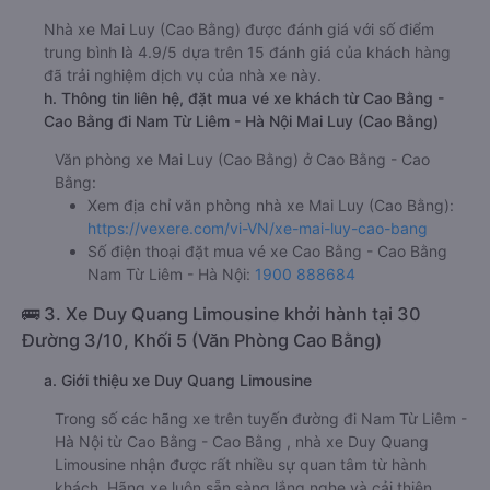
Nhà xe Mai Luy (Cao Bằng) được đánh giá với số điểm
trung bình là 4.9/5 dựa trên 15 đánh giá của khách hàng
đã trải nghiệm dịch vụ của nhà xe này.
h. Thông tin liên hệ, đặt mua vé xe khách từ Cao Bằng -
Cao Bằng đi Nam Từ Liêm - Hà Nội Mai Luy (Cao Bằng)
Văn phòng xe Mai Luy (Cao Bằng) ở Cao Bằng - Cao
Bằng:
Xem địa chỉ văn phòng nhà xe Mai Luy (Cao Bằng):
https://vexere.com/vi-VN/xe-mai-luy-cao-bang
Số điện thoại đặt mua vé xe Cao Bằng - Cao Bằng
Nam Từ Liêm - Hà Nội:
1900 888684
🚌 3. Xe Duy Quang Limousine khởi hành tại 30
Đường 3/10, Khối 5 (Văn Phòng Cao Bằng)
a. Giới thiệu xe Duy Quang Limousine
Trong số các hãng xe trên tuyến đường đi Nam Từ Liêm -
Hà Nội từ Cao Bằng - Cao Bằng , nhà xe Duy Quang
Limousine nhận được rất nhiều sự quan tâm từ hành
khách. Hãng xe luôn sẵn sàng lắng nghe và cải thiện