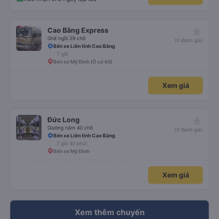
star_rate
Cao Bằng Express
Ghế ngồi 29 chỗ
(0 đánh giá)
Bến xe Liên tỉnh Cao Bằng
7 giờ
Bến xe Mỹ Đình (Ô số 45)
Xem giá
star_rate
Đức Long
Giường nằm 40 chỗ
(0 đánh giá)
Bến xe Liên tỉnh Cao Bằng
7 giờ 40 phút
Bến xe Mỹ Đình
Xem giá
Xem thêm chuyến