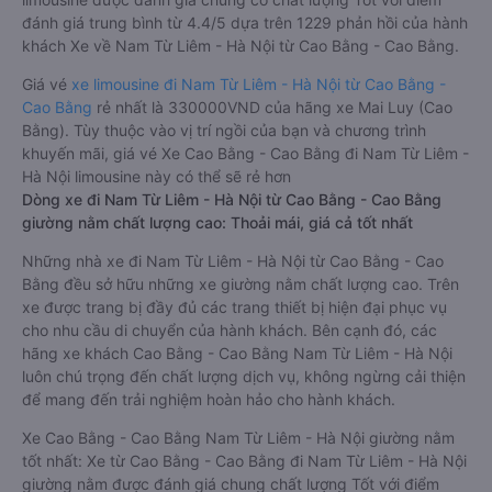
đánh giá trung bình từ 4.4/5 dựa trên 1229 phản hồi của hành
khách Xe về Nam Từ Liêm - Hà Nội từ Cao Bằng - Cao Bằng.
Giá vé
xe limousine đi Nam Từ Liêm - Hà Nội từ Cao Bằng -
Cao Bằng
rẻ nhất là 330000VND của hãng xe Mai Luy (Cao
Bằng). Tùy thuộc vào vị trí ngồi của bạn và chương trình
khuyến mãi, giá vé Xe Cao Bằng - Cao Bằng đi Nam Từ Liêm -
Hà Nội limousine này có thể sẽ rẻ hơn
Dòng xe đi Nam Từ Liêm - Hà Nội từ Cao Bằng - Cao Bằng
giường nằm chất lượng cao: Thoải mái, giá cả tốt nhất
Những nhà xe đi Nam Từ Liêm - Hà Nội từ Cao Bằng - Cao
Bằng đều sở hữu những xe giường nằm chất lượng cao. Trên
xe được trang bị đầy đủ các trang thiết bị hiện đại phục vụ
cho nhu cầu di chuyển của hành khách. Bên cạnh đó, các
hãng xe khách Cao Bằng - Cao Bằng Nam Từ Liêm - Hà Nội
luôn chú trọng đến chất lượng dịch vụ, không ngừng cải thiện
để mang đến trải nghiệm hoàn hảo cho hành khách.
Xe Cao Bằng - Cao Bằng Nam Từ Liêm - Hà Nội giường nằm
tốt nhất: Xe từ Cao Bằng - Cao Bằng đi Nam Từ Liêm - Hà Nội
giường nằm được đánh giá chung chất lượng Tốt với điểm