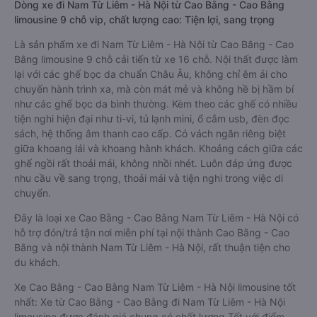
Dòng xe đi Nam Từ Liêm - Hà Nội từ Cao Bằng - Cao Bằng
limousine 9 chỗ vip, chất lượng cao: Tiện lợi, sang trọng
Là sản phẩm xe đi Nam Từ Liêm - Hà Nội từ Cao Bằng - Cao
Bằng limousine 9 chỗ cải tiến từ xe 16 chỗ. Nội thất được làm
lại với các ghế bọc da chuẩn Châu Âu, không chỉ êm ái cho
chuyến hành trình xa, mà còn mát mẻ và không hề bị hầm bí
như các ghế bọc da bình thường. Kèm theo các ghế có nhiều
tiện nghi hiện đại như ti-vi, tủ lạnh mini, ổ cắm usb, đèn đọc
sách, hệ thống âm thanh cao cấp. Có vách ngăn riêng biệt
giữa khoang lái và khoang hành khách. Khoảng cách giữa các
ghế ngồi rất thoải mái, không nhồi nhét. Luôn đáp ứng được
nhu cầu về sang trọng, thoải mái và tiện nghi trong việc di
chuyển.
Đây là loại xe Cao Bằng - Cao Bằng Nam Từ Liêm - Hà Nội có
hỗ trợ đón/trả tận nơi miễn phí tại nội thành Cao Bằng - Cao
Bằng và nội thành Nam Từ Liêm - Hà Nội, rất thuận tiện cho
du khách.
Xe Cao Bằng - Cao Bằng Nam Từ Liêm - Hà Nội limousine tốt
nhất: Xe từ Cao Bằng - Cao Bằng đi Nam Từ Liêm - Hà Nội
limousine được đánh giá chung có chất lượng Tốt với điểm