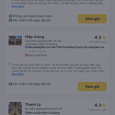
chóng (sau khi tôi tìm được người địa phương để gọi, một nhân viên tại Bến
xe Hữu Nghi. Cảm ơn anh ấy rất nhiều). Tôi đã khá bực mình vì không hiểu
sao tài xế không đến đón tôi về Hà Nội, cuối cùng được biết là tôi đã đặt
Xem thêm
nhầm ngày hôm sau. Văn phòng đã cử tài xế đến trong vòng một giờ và tôi
chỉ trả thêm tiền nâng cấp lên xe limousine, vì đó là loại xe minivan đã được
đặt trước. Bài học rút ra - hãy kiểm tra kỹ trước khi đặt vé, tốt nhất là khi
Không cần thanh toán trước
Xem giá
bạn không còn buồn ngủ.
Xác nhận chỗ ngay lập tức
Hiệp Giang
4.3
Limousine giường nằm 34 chỗ
(179 đánh giá)
Limousine cabin 24 phòng
Văn phòng Bến xe Liên Tỉnh Cao Bằng (Cạnh cây xăng bến xe)
8 giờ 15 phút
Bến xe Mỹ Đình
Thoải mái và cảm thấy an toàn. Tôi đã đi nhiều chuyến xe buýt đêm qua
Nam Mỹ và đây là trải nghiệm tuyệt vời hơn nhiều. Giường/ghế thoải mái,
tương đối dễ tìm xe buýt và lên xe mặc dù có rào cản ngôn ngữ. Nhân viên
xe buýt thân thiện và rất hữu ích. Họ thậm chí còn thả tôi xuống gần nhất có
Xem thêm
thể đến nhà trọ của tôi
Xác nhận chỗ ngay lập tức
Xem giá
Thanh Ly
4.3
Xe cabin giường phòng 24 chỗ
(203 đánh giá)
Bến xe liên tỉnh Cao Bằng