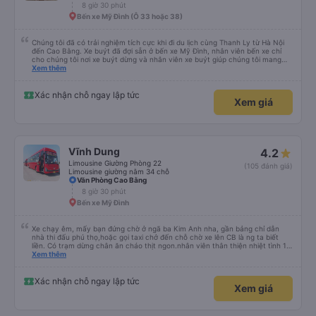
8 giờ 30 phút
Bến xe Mỹ Đình (Ô 33 hoặc 38)
Chúng tôi đã có trải nghiệm tích cực khi đi du lịch cùng Thanh Ly từ Hà Nội
đến Cao Bằng. Xe buýt đã đợi sẵn ở bến xe Mỹ Đình, nhân viên bến xe chỉ
cho chúng tôi nơi xe buýt dừng và nhân viên xe buýt giúp chúng tôi mang
hành lý và giày dép. Kích thước của cabin được ghi rõ là 170cm. Những
Xem thêm
người cao hơn có thể thấy không thoải mái. Máy lạnh hoạt động tốt, nước
uống được cung cấp. Chúng tôi không thức dậy để đi vệ sinh nên không thể
bình luận về điều đó. Bộ đồ giường gọn gàng, chăn thực sự giữ ấm cho
Xác nhận chỗ ngay lập tức
Xem giá
chúng tôi và gối tốt. Nhân viên đã kiểm tra nơi ở của chúng tôi và xe đưa
đón đến đón chúng tôi từ điểm dừng mà chúng tôi đã chọn và đưa chúng tôi
đến nhà dân một cách thuận tiện.
Vĩnh Dung
4.2
Limousine Giường Phòng 22
(105 đánh giá)
Limousine giường nằm 34 chỗ
Văn Phòng Cao Bằng
8 giờ 30 phút
Bến xe Mỹ Đình
Xe chạy êm, mấy bạn đứng chờ ở ngã ba Kim Anh nha, gần bảng chỉ dẫn
nhà thi đấu phú thọ,hoặc gọi taxi chở đến chỗ chờ xe lên CB là ng ta biết
liền. Có trạm dừng chân ăn cháo thịt ngon.nhân viên thân thiện nhiệt tình 10
điểm
Xem thêm
Xác nhận chỗ ngay lập tức
Xem giá