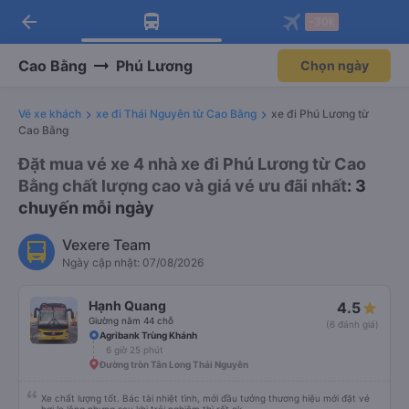
arrow_back
Tải app Vexere ngay!
Tải app Vexere
-30k
Mở app
Mở app
Nhận ưu đãi thành viên độc
-30k/ghế khi đặt vé máy bay qua
quyền
app
Cao Bằng
Phú Lương
Chọn ngày
Vé xe khách
xe đi Thái Nguyên từ Cao Bằng
xe đi Phú Lương từ
Cao Bằng
Đặt mua vé xe 4 nhà xe đi Phú Lương từ Cao
Bằng chất lượng cao và giá vé ưu đãi nhất
: 3
chuyến mỗi ngày
Vexere Team
Ngày cập nhật: 07/08/2026
Hạnh Quang
4.5
Giường nằm 44 chỗ
(6 đánh giá)
Agribank Trùng Khánh
6 giờ 25 phút
Đường tròn Tân Long Thái Nguyên
Xe chất lượng tốt. Bác tài nhiệt tình, mới đầu tưởng thương hiệu mới đặt vé