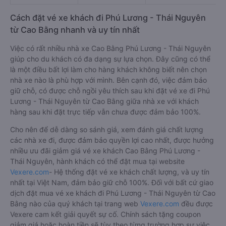
Cách đặt vé xe khách đi Phú Lương - Thái Nguyên
từ Cao Bằng nhanh và uy tín nhất
Việc có rất nhiều nhà xe Cao Bằng Phú Lương - Thái Nguyên
giúp cho du khách có đa dạng sự lựa chọn. Đây cũng có thể
là một điều bất lợi làm cho hàng khách không biết nên chọn
nhà xe nào là phù hợp với mình. Bên cạnh đó, việc đảm bảo
giữ chỗ, có được chỗ ngồi yêu thích sau khi đặt vé xe đi Phú
Lương - Thái Nguyên từ Cao Bằng giữa nhà xe với khách
hàng sau khi đặt trực tiếp vẫn chưa được đảm bảo 100%.
Cho nên để dễ dàng so sánh giá, xem đánh giá chất lượng
các nhà xe đi, được đảm bảo quyền lợi cao nhất, được hưởng
nhiều ưu đãi giảm giá vé xe khách Cao Bằng Phú Lương -
Thái Nguyên, hành khách có thể đặt mua tại website
Vexere.com
- Hệ thống đặt vé xe khách chất lượng, và uy tín
nhất tại Việt Nam, đảm bảo giữ chỗ 100%. Đối với bất cứ giao
dịch đặt mua vé xe khách đi Phú Lương - Thái Nguyên từ Cao
Bằng nào của quý khách tại trang web
Vexere.com
đều được
Vexere cam kết giải quyết sự cố. Chính sách tặng coupon
giảm giá hoặc hoàn tiền sẽ tùy theo từng trường hợp sự việc.