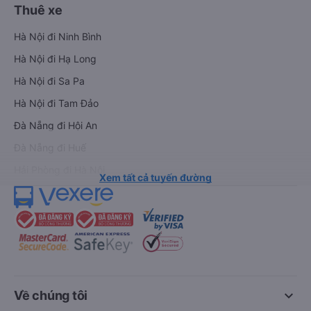
Thuê xe
Hà Nội đi Ninh Bình
Hà Nội đi Hạ Long
Hà Nội đi Sa Pa
Hà Nội đi Tam Đảo
Đà Nẵng đi Hội An
Đà Nẵng đi Huế
Hải Phòng đi Hà Nội
Xem tất cả tuyến đường
keyboard_arrow_down
Về chúng tôi