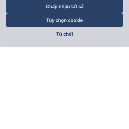
Chấp nhận tất cả
Tùy chọn cookie
Từ chối
Theo dõi chúng tôi trên
Facebook
Tiktok
Youtube
Công ty TNHH Thương Mại Dịch Vụ Vexere
Địa chỉ đăng ký kinh doanh: 8C Chữ Đồng Tử, Phường Tân
Sơn Nhất, TP. Hồ Chí Minh, Việt Nam
Địa chỉ
:
Lầu 2, toà nhà H3 Circo Hoàng Diệu, 384 Hoàng Diệu,
Phường Khánh Hội, TP Hồ Chí Minh, Việt Nam
Tầng 3, toà nhà 101 Láng Hạ, 101 Láng Hạ, Phường Láng, TP.
Hà Nội, Việt Nam
Giấy chứng nhận ĐKKD số 0315133726 do Sở KH và ĐT TP.
Hồ Chí Minh cấp lần đầu ngày 27/6/2018
Bản quyền © 2025 thuộc về Vexere.com