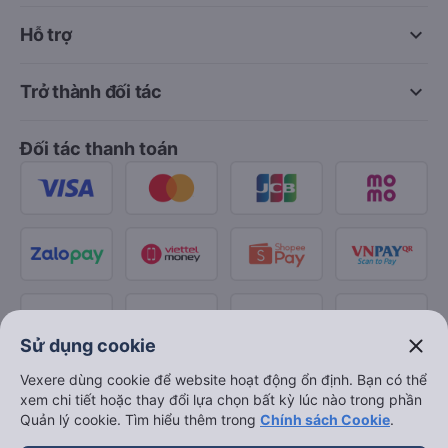
keyboard_arrow_down
Hỗ trợ
keyboard_arrow_down
Trở thành đối tác
Đối tác thanh toán
close
Sử dụng cookie
Vexere dùng cookie để website hoạt động ổn định. Bạn có thể
xem chi tiết hoặc thay đổi lựa chọn bất kỳ lúc nào trong phần
Quản lý cookie. Tìm hiểu thêm trong
Chính sách Cookie
.