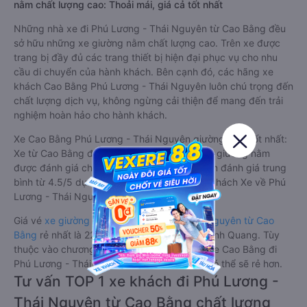
nằm chất lượng cao: Thoải mái, giá cả tốt nhất
Những nhà xe đi Phú Lương - Thái Nguyên từ Cao Bằng đều
sở hữu những xe giường nằm chất lượng cao. Trên xe được
trang bị đầy đủ các trang thiết bị hiện đại phục vụ cho nhu
cầu di chuyển của hành khách. Bên cạnh đó, các hãng xe
khách Cao Bằng Phú Lương - Thái Nguyên luôn chú trọng đến
chất lượng dịch vụ, không ngừng cải thiện để mang đến trải
nghiệm hoàn hảo cho hành khách.
Xe Cao Bằng Phú Lương - Thái Nguyên giường nằm tốt nhất:
Xe từ Cao Bằng đi Phú Lương - Thái Nguyên giường nằm
được đánh giá chung chất lượng Tốt với điểm đánh giá trung
bình từ 4.5/5 dựa trên 6 phản hồi của hành khách Xe về Phú
Lương - Thái Nguyên từ Cao Bằng.
Giá vé
xe giường nằm đi Phú Lương - Thái Nguyên từ Cao
Bằng
rẻ nhất là 220000VND của hãng xe Hạnh Quang. Tùy
thuộc vào chương trình khuyến mãi, giá vé Xe Cao Bằng đi
Phú Lương - Thái Nguyên giường nằm này có thể sẽ rẻ hơn.
Tư vấn TOP 1 xe khách đi Phú Lương -
Thái Nguyên từ Cao Bằng chất lượng