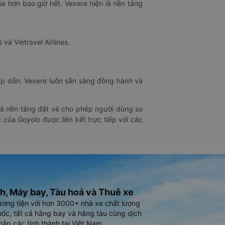
óa hơn bao giờ hết. Vexere hiện là nền tảng
 và Vietravel Airlines.
hấp dẫn. Vexere luôn sẵn sàng đồng hành và
 là nền tảng đặt vé cho phép người dùng so
 của Goyolo được liên kết trực tiếp với các
h, Máy bay, Tàu hoả và Thuê xe
ương tiện với hơn 3000+ nhà xe chất lượng
ốc, tất cả hãng bay và hãng tàu cùng dịch
hắp các tỉnh thành tại Việt Nam.