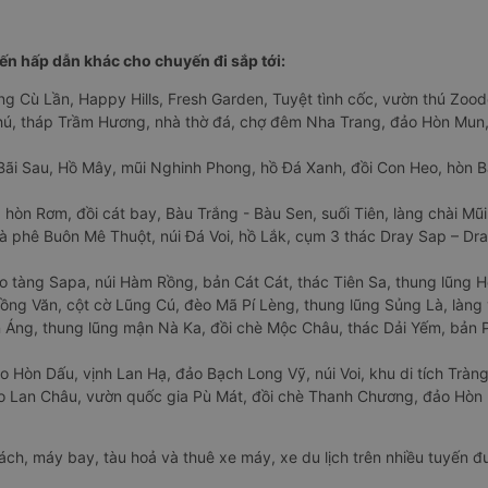
n hấp dẫn khác cho chuyến đi sắp tới:
ng Cù Lần, Happy Hills, Fresh Garden, Tuyệt tình cốc, vườn thú Zoodo
Phú, tháp Trầm Hương, nhà thờ đá, chợ đêm Nha Trang, đảo Hòn Mun,
Bãi Sau, Hồ Mây, mũi Nghinh Phong, hồ Đá Xanh, đồi Con Heo, hòn B
 hòn Rơm, đồi cát bay, Bàu Trắng - Bàu Sen, suối Tiên, làng chài Mũi
à phê Buôn Mê Thuột, núi Đá Voi, hồ Lắk, cụm 3 thác Dray Sap – Dra
o tàng Sapa, núi Hàm Rồng, bản Cát Cát, thác Tiên Sa, thung lũng 
ng Văn, cột cờ Lũng Cú, đèo Mã Pí Lèng, thung lũng Sủng Là, làng 
Áng, thung lũng mận Nà Ka, đồi chè Mộc Châu, thác Dải Yếm, bản P
o Hòn Dấu, vịnh Lan Hạ, đảo Bạch Long Vỹ, núi Voi, khu di tích Tràng
ảo Lan Châu, vườn quốc gia Pù Mát, đồi chè Thanh Chương, đảo Hò
hách, máy bay, tàu hoả và thuê xe máy, xe du lịch trên nhiều tuyến 