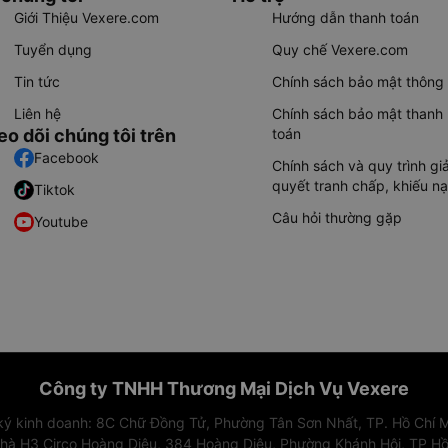
Giới Thiệu Vexere.com
Hướng dẫn thanh toán
Tuyển dụng
Quy chế Vexere.com
Tin tức
Chính sách bảo mật thông 
Liên hệ
Chính sách bảo mật thanh
eo dõi chúng tôi trên
toán
Facebook
Chính sách và quy trình giả
quyết tranh chấp, khiếu nạ
Tiktok
Câu hỏi thường gặp
Youtube
Công ty TNHH Thương Mại Dịch Vụ Vexere
 ký kinh doanh: 8C Chữ Đồng Tử, Phường Tân Sơn Nhất, TP. Hồ Chí M
nhà H3 Circo Hoàng Diệu, 384 Hoàng Diệu, Phường Khánh Hội, TP Hồ