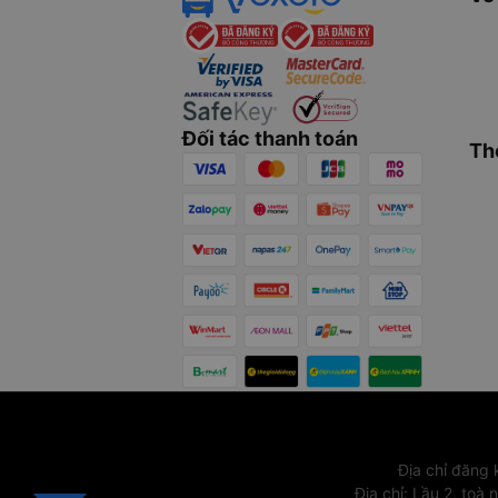
Đối tác thanh toán
Th
Địa chỉ đăng
Địa chỉ
:
Lầu 2, toà 