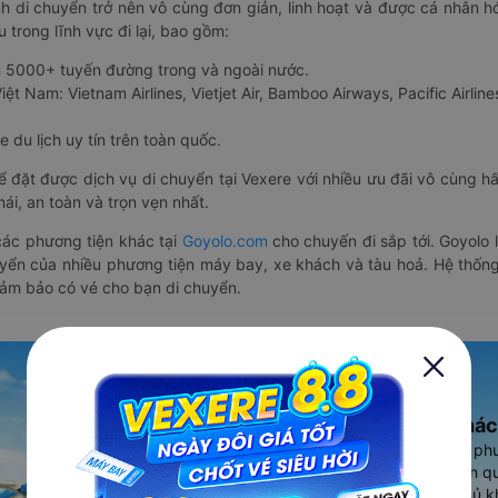
nh di chuyển trở nên vô cùng đơn giản, linh hoạt và được cá nhân h
 trong lĩnh vực đi lại, bao gồm:
n 5000+ tuyến đường trong và ngoài nước.
ệt Nam: Vietnam Airlines, Vietjet Air, Bamboo Airways, Pacific Airlines
 du lịch uy tín trên toàn quốc.
thể đặt được dịch vụ di chuyển tại Vexere với nhiều ưu đãi vô cùng 
i, an toàn và trọn vẹn nhất.
ác phương tiện khác tại
Goyolo.com
cho chuyến đi sắp tới. Goyolo
huyển của nhiều phương tiện máy bay, xe khách và tàu hoả. Hệ thống
đảm bảo có vé cho bạn di chuyển.
Ứng dụng đặt vé Xe khác
Vexere - ứng dụng đặt vé đa ph
cao, 5000+ tuyến đường toàn qu
vụ thuê xe máy, xe du lịch phủ k