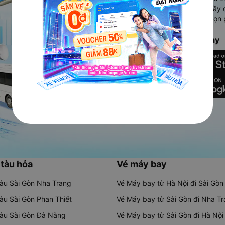
Ứng dụng hiển thị thông tin đầy 
người dùng so sánh và lựa chọn 
chóng và phù hợp nhất.
Tải ứng dụng Vexere ngay
 tàu hỏa
Vé máy bay
tàu Sài Gòn Nha Trang
Vé Máy bay từ Hà Nội đi Sài Gòn
tàu Sài Gòn Phan Thiết
Vé Máy bay từ Sài Gòn đi Nha T
tàu Sài Gòn Đà Nẵng
Vé Máy bay từ Sài Gòn đi Hà Nội