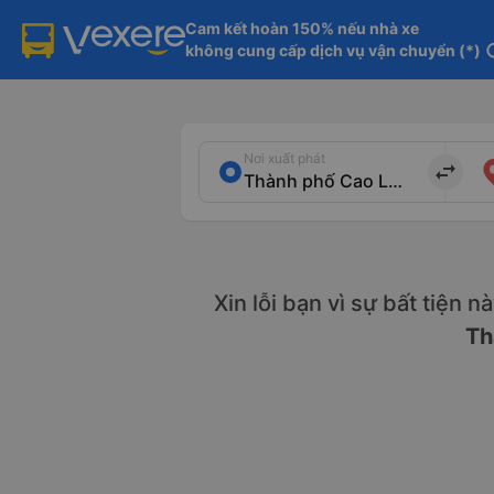
Cam kết hoàn 150% nếu nhà xe

không cung cấp dịch vụ vận chuyển (*)
in
Nơi xuất phát
import_export
Xin lỗi bạn vì sự bất tiện 
Th