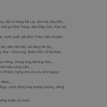
o, đồi cỏ hồng Đà Lạt, đồi chè Cầu Đất,...
 nhà ga Nha Trang, đảo Điệp Sơn, thác bà
à, vườn quốc gia Bình Châu, bến thuyền
 Né, đảo Hòn Bà, hải đăng Kê Gà,...
y Nur – Gia Long, Buôn Đôn, hồ Ea Kao,
Hoa Hồng, thung lũng Mường Hoa,...
văn hóa Lũng Cẩm,...
a Phách, hang dơi, khu du lịch Happy
 Kênh,...
n Ngư, cánh đồng hoa hướng dương, đồng
đường khắp cả nước.