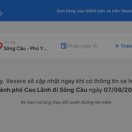
Đơn hàng của tôi
Mở bán vé trên Vexe
fo
Nơi đến
add
Nhập ngày đi
Thêm
này. Vexere sẽ cập nhật ngay khi có thông tin xe
h
ành phố Cao Lãnh đi Sông Cầu
ngày
07/08/2
Xin bạn vui lòng thay đổi tuyến đường tìm kiếm