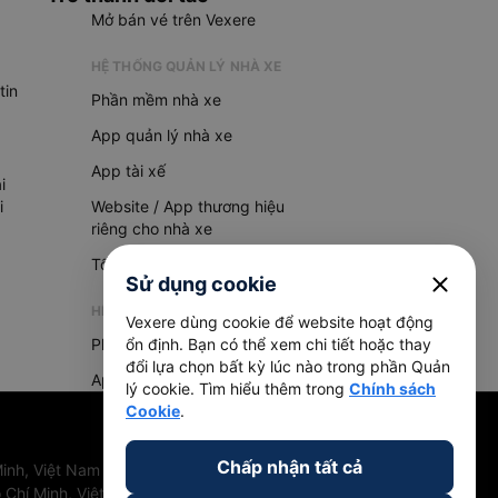
Mở bán vé trên Vexere
HỆ THỐNG QUẢN LÝ NHÀ XE
tin
Phần mềm nhà xe
App quản lý nhà xe
App tài xế
i
i
Website / App thương hiệu
riêng cho nhà xe
Tổng đài AI
close
Sử dụng cookie
HỆ THỐNG QUẢN LÝ HÀNG HOÁ
Vexere dùng cookie để website hoạt động
Phần mềm quản lý hàng hoá
ổn định. Bạn có thể xem chi tiết hoặc thay
đổi lựa chọn bất kỳ lúc nào trong phần Quản
App quản lý hàng hoá
lý cookie. Tìm hiểu thêm trong
Chính sách
Cookie
.
Chấp nhận tất cả
inh, Việt Nam
 Chí Minh, Việt Nam