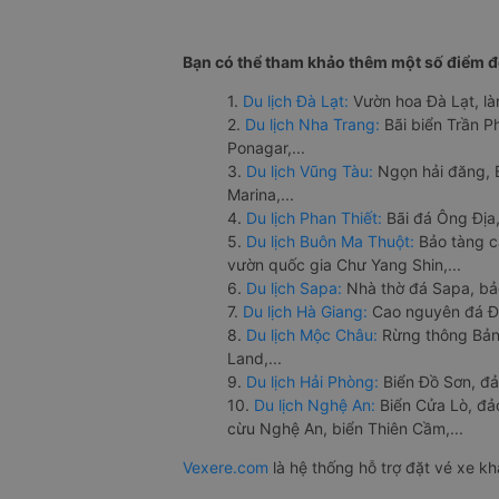
Bạn có thể tham khảo thêm một số điểm đế
1.
Du lịch Đà Lạt:
Vườn hoa Đà Lạt, là
2.
Du lịch Nha Trang:
Bãi biển Trần 
Ponagar,...
3.
Du lịch Vũng Tàu:
Ngọn hải đăng, 
Marina,...
4.
Du lịch Phan Thiết:
Bãi đá Ông Địa,
5.
Du lịch Buôn Ma Thuột:
Bảo tàng c
vườn quốc gia Chư Yang Shin,...
6.
Du lịch Sapa:
Nhà thờ đá Sapa, bả
7.
Du lịch Hà Giang:
Cao nguyên đá Đồ
8.
Du lịch Mộc Châu:
Rừng thông Bản 
Land,...
9.
Du lịch Hải Phòng:
Biển Đồ Sơn, đả
10.
Du lịch Nghệ An:
Biển Cửa Lò, đ
cừu Nghệ An, biển Thiên Cầm,...
Vexere.com
là hệ thống hỗ trợ đặt vé xe k