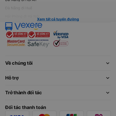
Đà Nẵng đi Huế
Hải Phòng đi Hà Nội
Xem tất cả tuyến đường
keyboard_arrow_down
Về chúng tôi
keyboard_arrow_down
Hỗ trợ
keyboard_arrow_down
Trở thành đối tác
Đối tác thanh toán