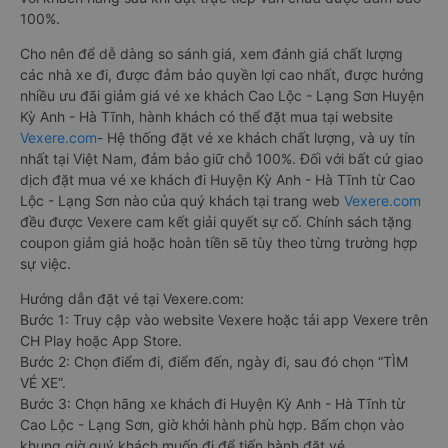
100%.
Cho nên để dễ dàng so sánh giá, xem đánh giá chất lượng
các nhà xe đi, được đảm bảo quyền lợi cao nhất, được hưởng
nhiều ưu đãi giảm giá vé xe khách Cao Lộc - Lạng Sơn Huyện
Kỳ Anh - Hà Tĩnh, hành khách có thể đặt mua tại website
Vexere.com
- Hệ thống đặt vé xe khách chất lượng, và uy tín
nhất tại Việt Nam, đảm bảo giữ chỗ 100%. Đối với bất cứ giao
dịch đặt mua vé xe khách đi Huyện Kỳ Anh - Hà Tĩnh từ Cao
Lộc - Lạng Sơn nào của quý khách tại trang web
Vexere.com
đều được Vexere cam kết giải quyết sự cố. Chính sách tặng
coupon giảm giá hoặc hoàn tiền sẽ tùy theo từng trường hợp
sự việc.
Hướng dẫn đặt vé tại Vexere.com:
Bước 1: Truy cập vào website Vexere hoặc tải app Vexere trên
CH Play hoặc App Store.
Bước 2: Chọn điểm đi, điểm đến, ngày đi, sau đó chọn “TÌM
VÉ XE”.
Bước 3: Chọn hãng xe khách đi Huyện Kỳ Anh - Hà Tĩnh từ
Cao Lộc - Lạng Sơn, giờ khởi hành phù hợp. Bấm chọn vào
khung giờ quý khách muốn đi để tiến hành đặt vé.