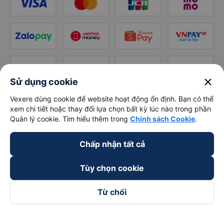
close
Sử dụng cookie
Vexere dùng cookie để website hoạt động ổn định. Bạn có thể
xem chi tiết hoặc thay đổi lựa chọn bất kỳ lúc nào trong phần
Quản lý cookie. Tìm hiểu thêm trong
Chính sách Cookie
.
Chấp nhận tất cả
Tùy chọn cookie
Từ chối
Theo dõi chúng tôi trên
Facebook
Tiktok
Youtube