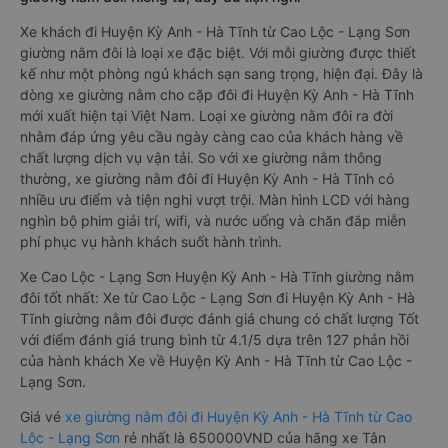
Xe khách đi Huyện Kỳ Anh - Hà Tĩnh từ Cao Lộc - Lạng Sơn
giường nằm đôi là loại xe đặc biệt. Với mỗi giường được thiết
kế như một phòng ngủ khách sạn sang trọng, hiện đại. Đây là
dòng xe giường nằm cho cặp đôi đi Huyện Kỳ Anh - Hà Tĩnh
mới xuất hiện tại Việt Nam. Loại xe giường nằm đôi ra đời
nhằm đáp ứng yêu cầu ngày càng cao của khách hàng về
chất lượng dịch vụ vận tải. So với xe giường nằm thông
thường, xe giường nằm đôi đi Huyện Kỳ Anh - Hà Tĩnh có
nhiều ưu điểm và tiện nghi vượt trội. Màn hình LCD với hàng
nghìn bộ phim giải trí, wifi, và nước uống và chăn đắp miễn
phí phục vụ hành khách suốt hành trình.
Xe Cao Lộc - Lạng Sơn Huyện Kỳ Anh - Hà Tĩnh giường nằm
đôi tốt nhất: Xe từ Cao Lộc - Lạng Sơn đi Huyện Kỳ Anh - Hà
Tĩnh giường nằm đôi được đánh giá chung có chất lượng Tốt
với điểm đánh giá trung bình từ 4.1/5 dựa trên 127 phản hồi
của hành khách Xe về Huyện Kỳ Anh - Hà Tĩnh từ Cao Lộc -
Lạng Sơn.
Giá vé
xe giường nằm đôi đi Huyện Kỳ Anh - Hà Tĩnh từ Cao
Lộc - Lạng Sơn
rẻ nhất là 650000VND của hãng xe Tân