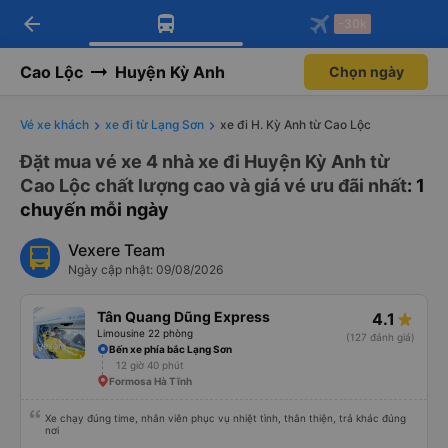
arrow_back
Tải app Vexere ngay!
Tải app Vexere
-30k
Mở app
Mở app
Nhận ưu đãi thành viên độc
-30k/ghế khi đặt vé máy bay qua
quyền
app
Cao Lộc
Huyện Kỳ Anh
Chọn ngày
Vé xe khách
xe đi từ Lạng Sơn
xe đi H. Kỳ Anh từ Cao Lộc
Đặt mua vé xe 4 nhà xe đi Huyện Kỳ Anh từ
Cao Lộc chất lượng cao và giá vé ưu đãi nhất
: 1
chuyến mỗi ngày
Vexere Team
Ngày cập nhật: 09/08/2026
Tân Quang Dũng Express
4.1
Limousine 22 phòng
(127 đánh giá)
Bến xe phía bắc Lạng Sơn
12 giờ 40 phút
Formosa Hà Tĩnh
Xe chạy đúng time, nhân viên phục vụ nhiệt tình, thân thiện, trả khác đúng
nơi