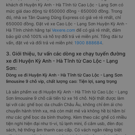
khách đi Huyện Kỳ Anh - Hà Tĩnh từ Cao Lộc - Lạng Sơn có
mức giá dao động từ 650000 đồng - 650000 đồng. Trong
đó, nhà xe Tân Quang Dũng Express có giá vé rẻ nhất, chỉ
650000 đồng. Đặt vé xe Cao Lộc - Lạng Sơn Huyện Kỳ Anh -
Hà Tĩnh chính hãng tại
Vexere.com
để có giá rẻ nhất, đảm
bảo giữ chỗ 100% và hỗ trợ đổi trả vé miễn phí. Tổng đài tư
vấn, đặt vé và đổi trả vé miễn phí:
1900 888684
.
3. Giới thiệu, tư vấn các dòng xe chạy tuyến đường
xe đi Huyện Kỳ Anh - Hà Tĩnh từ Cao Lộc - Lạng
Sơn:
Dòng xe đi Huyện Kỳ Anh - Hà Tĩnh từ Cao Lộc - Lạng Sơn
limousine 9 chỗ vip, chất lượng cao: Tiện lợi, sang trọng
Là sản phẩm xe đi Huyện Kỳ Anh - Hà Tĩnh từ Cao Lộc - Lạng
Sơn limousine 9 chỗ cải tiến từ xe 16 chỗ. Nội thất được làm
lại với các ghế bọc da chuẩn Châu Âu, không chỉ êm ái cho
chuyến hành trình xa, mà còn mát mẻ và không hề bị hầm bí
như các ghế bọc da bình thường. Kèm theo các ghế có nhiều
tiện nghi hiện đại như ti-vi, tủ lạnh mini, ổ cắm usb, đèn đọc
sách, hệ thống âm thanh cao cấp. Có vách ngăn riêng biệt