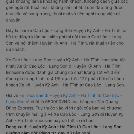
giữa khoang lái và khoang hành khách. Khoảng cách giữa các
ghế ngồi rất thoải mái, không nhồi nhét. Luôn đáp ứng được
nhu cầu về sang trọng, thoải mái và tiện nghi trong việc di
chuyển.
Đây là loại xe Cao Lộc - Lạng Sơn Huyện Kỳ Anh - Hà Tĩnh có
hỗ trợ đón/trả tận nơi miễn phí tại nội thành Cao Lộc - Lạng
Sơn và nội thành Huyện Kỳ Anh - Hà Tĩnh, rất thuận tiện cho
du khách.
Xe Cao Lộc - Lạng Sơn Huyện Kỳ Anh - Hà Tĩnh limousine tốt
nhất: Xe từ Cao Lộc - Lạng Sơn đi Huyện Kỳ Anh - Hà Tĩnh
limousine được đánh giá chung có chất lượng Tốt với điểm
đánh giá trung bình từ 4.1/5 dựa trên 127 phản hồi của hành
khách Xe về Huyện Kỳ Anh - Hà Tĩnh từ Cao Lộc - Lạng Sơn.
Giá vé
xe limousine đi Huyện Kỳ Anh - Hà Tĩnh từ Cao Lộc -
Lạng Sơn
rẻ nhất là 650000VND của hãng xe Tân Quang
Dũng Express. Tùy thuộc vào vị trí ngồi của bạn và chương
trình khuyến mãi, giá vé Xe Cao Lộc - Lạng Sơn đi Huyện Kỳ
Anh - Hà Tĩnh limousine này có thể sẽ rẻ hơn
Dòng xe đi Huyện Kỳ Anh - Hà Tĩnh từ Cao Lộc - Lạng Sơn
giường nằm đôi: Riêng tư, đầy đủ tiện nghi