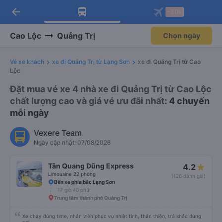
arrow_back
Tải app Vexere ngay!
Tải app Vexere
-30k
Mở app
Mở app
Nhận ưu đãi thành viên độc
-30k/ghế khi đặt vé máy bay qua
quyền
app
Cao Lộc
Quảng Trị
Chọn ngày
Vé xe khách
xe đi Quảng Trị từ Lạng Sơn
xe đi Quảng Trị từ Cao
Lộc
Đặt mua vé xe 4 nhà xe đi Quảng Trị từ Cao Lộc
chất lượng cao và giá vé ưu đãi nhất
: 4 chuyến
mỗi ngày
Vexere Team
Ngày cập nhật: 07/08/2026
Tân Quang Dũng Express
4.2
Limousine 22 phòng
(126 đánh giá)
Bến xe phía bắc Lạng Sơn
17 giờ 40 phút
Trung tâm thành phố Quảng Trị
Xe chạy đúng time, nhân viên phục vụ nhiệt tình, thân thiện, trả khác đúng