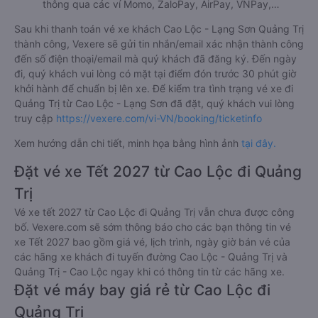
thông qua các ví Momo, ZaloPay, AirPay, VNPay,…
Sau khi thanh toán vé xe khách Cao Lộc - Lạng Sơn Quảng Trị
thành công, Vexere sẽ gửi tin nhắn/email xác nhận thành công
đến số điện thoại/email mà quý khách đã đăng ký. Đến ngày
đi, quý khách vui lòng có mặt tại điểm đón trước 30 phút giờ
khởi hành để chuẩn bị lên xe. Để kiểm tra tình trạng vé xe đi
Quảng Trị từ Cao Lộc - Lạng Sơn đã đặt, quý khách vui lòng
truy cập
https://vexere.com/vi-VN/booking/ticketinfo
Xem hướng dẫn chi tiết, minh họa bằng hình ảnh
tại đây.
Đặt vé xe Tết 2027 từ Cao Lộc đi Quảng
Trị
Vé xe tết 2027 từ Cao Lộc đi Quảng Trị vẫn chưa được công
bố. Vexere.com sẽ sớm thông báo cho các bạn thông tin vé
xe Tết 2027 bao gồm giá vé, lịch trình, ngày giờ bán vé của
các hãng xe khách đi tuyến đường Cao Lộc - Quảng Trị và
Quảng Trị - Cao Lộc ngay khi có thông tin từ các hãng xe.
Đặt vé máy bay giá rẻ từ Cao Lộc đi
Quảng Trị