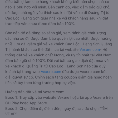
điều bất lợi làm cho hàng khách không biết nên chọn nhà xe
nào là phù hợp với mình. Bên cạnh đó, việc đảm bảo giữ chỗ,
có được chỗ ngồi yêu thích sau khi đặt vé xe đi Quảng Trị từ
Cao Lộc - Lạng Sơn giữa nhà xe với khách hàng sau khi đặt
trực tiếp vẫn chưa được đảm bảo 100%.
Cho nên để dễ dàng so sánh giá, xem đánh giá chất lượng
các nhà xe đi, được đảm bảo quyền lợi cao nhất, được hưởng
nhiều ưu đãi giảm giá vé xe khách Cao Lộc - Lạng Sơn Quảng
Trị, hành khách có thể đặt mua tại website
Vexere.com
- Hệ
thống đặt vé xe khách chất lượng, và uy tín nhất tại Việt Nam,
đảm bảo giữ chỗ 100%. Đối với bất cứ giao dịch đặt mua vé
xe khách đi Quảng Trị từ Cao Lộc - Lạng Sơn nào của quý
khách tại trang web
Vexere.com
đều được Vexere cam kết
giải quyết sự cố. Chính sách tặng coupon giảm giá hoặc hoàn
tiền sẽ tùy theo từng trường hợp sự việc.
Hướng dẫn đặt vé tại Vexere.com:
Bước 1: Truy cập vào website Vexere hoặc tải app Vexere trên
CH Play hoặc App Store.
Bước 2: Chọn điểm đi, điểm đến, ngày đi, sau đó chọn “TÌM
VÉ XE”.