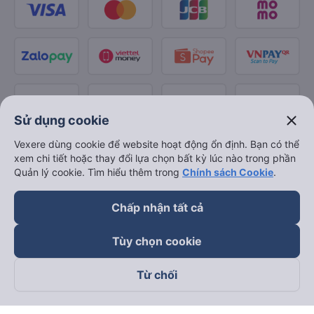
close
Sử dụng cookie
Vexere dùng cookie để website hoạt động ổn định. Bạn có thể
xem chi tiết hoặc thay đổi lựa chọn bất kỳ lúc nào trong phần
Quản lý cookie. Tìm hiểu thêm trong
Chính sách Cookie
.
Chấp nhận tất cả
Tùy chọn cookie
Từ chối
Theo dõi chúng tôi trên