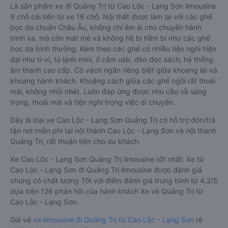
Là sản phẩm xe đi Quảng Trị từ Cao Lộc - Lạng Sơn limousine
9 chỗ cải tiến từ xe 16 chỗ. Nội thất được làm lại với các ghế
bọc da chuẩn Châu Âu, không chỉ êm ái cho chuyến hành
trình xa, mà còn mát mẻ và không hề bị hầm bí như các ghế
bọc da bình thường. Kèm theo các ghế có nhiều tiện nghi hiện
đại như ti-vi, tủ lạnh mini, ổ cắm usb, đèn đọc sách, hệ thống
âm thanh cao cấp. Có vách ngăn riêng biệt giữa khoang lái và
khoang hành khách. Khoảng cách giữa các ghế ngồi rất thoải
mái, không nhồi nhét. Luôn đáp ứng được nhu cầu về sang
trọng, thoải mái và tiện nghi trong việc di chuyển.
Đây là loại xe Cao Lộc - Lạng Sơn Quảng Trị có hỗ trợ đón/trả
tận nơi miễn phí tại nội thành Cao Lộc - Lạng Sơn và nội thành
Quảng Trị, rất thuận tiện cho du khách.
Xe Cao Lộc - Lạng Sơn Quảng Trị limousine tốt nhất: Xe từ
Cao Lộc - Lạng Sơn đi Quảng Trị limousine được đánh giá
chung có chất lượng Tốt với điểm đánh giá trung bình từ 4.2/5
dựa trên 126 phản hồi của hành khách Xe về Quảng Trị từ
Cao Lộc - Lạng Sơn.
Giá vé
xe limousine đi Quảng Trị từ Cao Lộc - Lạng Sơn
rẻ