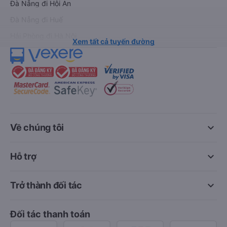
Đà Nẵng đi Hội An
Đà Nẵng đi Huế
Hải Phòng đi Hà Nội
Xem tất cả tuyến đường
keyboard_arrow_down
Về chúng tôi
keyboard_arrow_down
Hỗ trợ
keyboard_arrow_down
Trở thành đối tác
Đối tác thanh toán