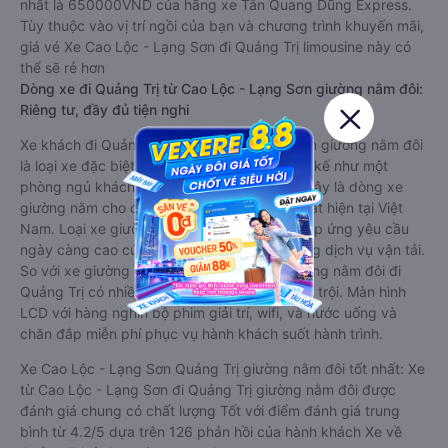
nhất là 650000VND của hãng xe Tân Quang Dũng Express.
Tùy thuộc vào vị trí ngồi của bạn và chương trình khuyến mãi,
giá vé Xe Cao Lộc - Lạng Sơn đi Quảng Trị limousine này có
thể sẽ rẻ hơn
Dòng xe đi Quảng Trị từ Cao Lộc - Lạng Sơn giường nằm đôi:
Riêng tư, đầy đủ tiện nghi
Xe khách đi Quảng Trị từ Cao Lộc - Lạng Sơn giường nằm đôi
là loại xe đặc biệt. Với mỗi giường được thiết kế như một
phòng ngủ khách sạn sang trọng, hiện đại. Đây là dòng xe
giường nằm cho cặp đôi đi Quảng Trị mới xuất hiện tại Việt
Nam. Loại xe giường nằm đôi ra đời nhằm đáp ứng yêu cầu
ngày càng cao của khách hàng về chất lượng dịch vụ vận tải.
So với xe giường nằm thông thường, xe giường nằm đôi đi
Quảng Trị có nhiều ưu điểm và tiện nghi vượt trội. Màn hình
LCD với hàng nghìn bộ phim giải trí, wifi, và nước uống và
chăn đắp miễn phí phục vụ hành khách suốt hành trình.
Xe Cao Lộc - Lạng Sơn Quảng Trị giường nằm đôi tốt nhất: Xe
từ Cao Lộc - Lạng Sơn đi Quảng Trị giường nằm đôi được
đánh giá chung có chất lượng Tốt với điểm đánh giá trung
bình từ 4.2/5 dựa trên 126 phản hồi của hành khách Xe về