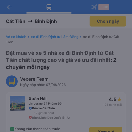
arrow_back
Tải app Vexere ngay!
Tải app Vexere
-30k
Mở app
Mở app
Nhận ưu đãi thành viên độc
-30k/ghế khi đặt vé máy bay qua
quyền
app
Cát Tiên
Bình Định
Chọn ngày
Vé xe khách
xe đi Bình Định từ Lâm Đồng
xe đi Bình Định từ Cát
Tiên
Đặt mua vé xe 5 nhà xe đi Bình Định từ Cát
Tiên chất lượng cao và giá vé ưu đãi nhất
: 2
chuyến mỗi ngày
Vexere Team
Ngày cập nhật: 07/08/2026
Xuân Hải
4.5
Limousine 24 Phòng Đôi
(25 đánh giá)
Bến xe Cát Tiên
12 giờ 30 phút
Bình Định (Dọc Quốc lộ 1A)
Không cần thanh toán trước
Xem giá