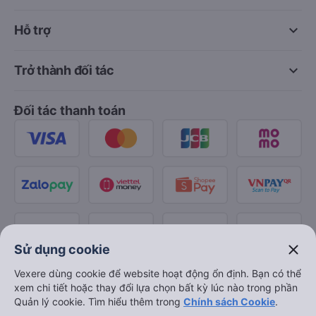
keyboard_arrow_down
Hỗ trợ
keyboard_arrow_down
Trở thành đối tác
Đối tác thanh toán
close
Sử dụng cookie
Vexere dùng cookie để website hoạt động ổn định. Bạn có thể
xem chi tiết hoặc thay đổi lựa chọn bất kỳ lúc nào trong phần
Quản lý cookie. Tìm hiểu thêm trong
Chính sách Cookie
.