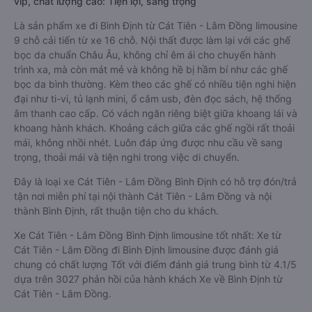
vip, chất lượng cao: Tiện lợi, sang trọng
Là sản phẩm xe đi Bình Định từ Cát Tiên - Lâm Đồng limousine
9 chỗ cải tiến từ xe 16 chỗ. Nội thất được làm lại với các ghế
bọc da chuẩn Châu Âu, không chỉ êm ái cho chuyến hành
trình xa, mà còn mát mẻ và không hề bị hầm bí như các ghế
bọc da bình thường. Kèm theo các ghế có nhiều tiện nghi hiện
đại như ti-vi, tủ lạnh mini, ổ cắm usb, đèn đọc sách, hệ thống
âm thanh cao cấp. Có vách ngăn riêng biệt giữa khoang lái và
khoang hành khách. Khoảng cách giữa các ghế ngồi rất thoải
mái, không nhồi nhét. Luôn đáp ứng được nhu cầu về sang
trọng, thoải mái và tiện nghi trong việc di chuyển.
Đây là loại xe Cát Tiên - Lâm Đồng Bình Định có hỗ trợ đón/trả
tận nơi miễn phí tại nội thành Cát Tiên - Lâm Đồng và nội
thành Bình Định, rất thuận tiện cho du khách.
Xe Cát Tiên - Lâm Đồng Bình Định limousine tốt nhất: Xe từ
Cát Tiên - Lâm Đồng đi Bình Định limousine được đánh giá
chung có chất lượng Tốt với điểm đánh giá trung bình từ 4.1/5
dựa trên 3027 phản hồi của hành khách Xe về Bình Định từ
Cát Tiên - Lâm Đồng.