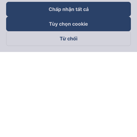
Chấp nhận tất cả
Tùy chọn cookie
Từ chối
Theo dõi chúng tôi trên
Facebook
Tiktok
Youtube
Công ty TNHH Thương Mại Dịch Vụ Vexere
Địa chỉ đăng ký kinh doanh: 8C Chữ Đồng Tử, Phường Tân
Sơn Nhất, TP. Hồ Chí Minh, Việt Nam
Địa chỉ
:
Lầu 2, toà nhà H3 Circo Hoàng Diệu, 384 Hoàng Diệu,
Phường Khánh Hội, TP Hồ Chí Minh, Việt Nam
Tầng 3, toà nhà 101 Láng Hạ, 101 Láng Hạ, Phường Láng, TP.
Hà Nội, Việt Nam
Giấy chứng nhận ĐKKD số 0315133726 do Sở KH và ĐT TP.
Hồ Chí Minh cấp lần đầu ngày 27/6/2018
Bản quyền © 2025 thuộc về Vexere.com