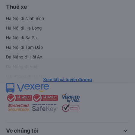
Thuê xe
Hà Nội đi Ninh Bình
Hà Nội đi Hạ Long
Hà Nội đi Sa Pa
Hà Nội đi Tam Đảo
Đà Nẵng đi Hội An
Đà Nẵng đi Huế
Hải Phòng đi Hà Nội
Xem tất cả tuyến đường
keyboard_arrow_down
Về chúng tôi