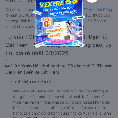
Định từ Cát Tiên - Lâm Đồng.
Giá vé
xe giường nằm đôi đi Bình Định từ Cát Tiên - Lâm Đồng
rẻ nhất là 600000VND của hãng xe Xuân Hải. Tùy thuộc vào
chương trình khuyến mãi, giá vé Xe Cát Tiên - Lâm Đồng đi
Bình Định giường nằm đôi này có thể sẽ rẻ hơn.
Tư vấn TOP 2 xe khách đi Bình Định từ
Cát Tiên - Lâm Đồng chất lượng cao, uy
tín, giá rẻ nhất 08/2026
null
🚌 1. Xe Xuân Hải khởi hành tại Tổ dân phố 3, Thị trấn
Cát Tiên (Bến xe Cát Tiên)
a. Giới thiệu xe Xuân Hải
Nhà xe Xuân Hải là một lựa chọn lý tưởng cho những ai
đang tìm kiếm một dịch vụ vận tải hành khách an toàn,
thoải mái và tiện nghi. Nhà xe cung cấp nhiều khung giờ
khởi hành khác nhau, phù hợp với nhu cầu của khách
hàng. Lựa chọn đồng hành cùng nhà xe Xuân Hải đi Bình