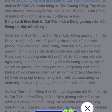
Giá vé
xe giường nằm đi Bình Định từ Cát Tiên - Lâm Đồng
rẻ
nhất là 550000VND của hãng xe Tân Quang Dũng. Tùy thuộc
vào chương trình khuyến mãi, giá vé Xe Cát Tiên - Lâm Đồng
đi Bình Định giường nằm này có thể sẽ rẻ hơn.
Dòng xe đi Bình Định từ Cát Tiên - Lâm Đồng giường nằm đôi:
Riêng tư, đầy đủ tiện nghi
Xe khách đi Bình Định từ Cát Tiên - Lâm Đồng giường nằm đôi
là loại xe đặc biệt. Với mỗi giường được thiết kế như một
phòng ngủ khách sạn sang trọng, hiện đại. Đây là dòng xe
giường nằm cho cặp đôi đi Bình Định mới xuất hiện tại Việt
Nam. Loại xe giường nằm đôi ra đời nhằm đáp ứng yêu cầu
ngày càng cao của khách hàng về chất lượng dịch vụ vận tải.
So với xe giường nằm thông thường, xe giường nằm đôi đi
Bình Định có nhiều ưu điểm và tiện nghi vượt trội. Màn hình
LCD với hàng nghìn bộ phim giải trí, wifi, và nước uống và
chăn đắp miễn phí phục vụ hành khách suốt hành trình.
Xe Cát Tiên - Lâm Đồng Bình Định giường nằm đôi tốt nhất: Xe
từ Cát Tiên - Lâm Đồng đi Bình Định giường nằm đôi được
đánh giá chung có chất lượng Tốt với điểm đánh giá trung
bình từ 4.5/5 dựa trên 25 phản hồi của hành khách Xe về Bình