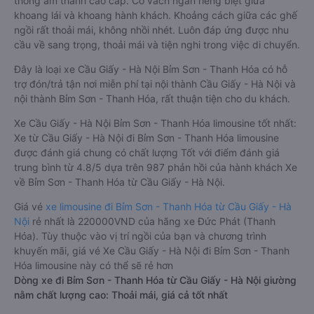
thống âm thanh cao cấp. Có vách ngăn riêng biệt giữa
khoang lái và khoang hành khách. Khoảng cách giữa các ghế
ngồi rất thoải mái, không nhồi nhét. Luôn đáp ứng được nhu
cầu về sang trọng, thoải mái và tiện nghi trong việc di chuyển.
Đây là loại xe Cầu Giấy - Hà Nội Bỉm Sơn - Thanh Hóa có hỗ
trợ đón/trả tận nơi miễn phí tại nội thành Cầu Giấy - Hà Nội và
nội thành Bỉm Sơn - Thanh Hóa, rất thuận tiện cho du khách.
Xe Cầu Giấy - Hà Nội Bỉm Sơn - Thanh Hóa limousine tốt nhất:
Xe từ Cầu Giấy - Hà Nội đi Bỉm Sơn - Thanh Hóa limousine
được đánh giá chung có chất lượng Tốt với điểm đánh giá
trung bình từ 4.8/5 dựa trên 987 phản hồi của hành khách Xe
về Bỉm Sơn - Thanh Hóa từ Cầu Giấy - Hà Nội.
Giá vé
xe limousine đi Bỉm Sơn - Thanh Hóa từ Cầu Giấy - Hà
Nội
rẻ nhất là 220000VND của hãng xe Đức Phát (Thanh
Hóa). Tùy thuộc vào vị trí ngồi của bạn và chương trình
khuyến mãi, giá vé Xe Cầu Giấy - Hà Nội đi Bỉm Sơn - Thanh
Hóa limousine này có thể sẽ rẻ hơn
Dòng xe đi Bỉm Sơn - Thanh Hóa từ Cầu Giấy - Hà Nội giường
nằm chất lượng cao: Thoải mái, giá cả tốt nhất