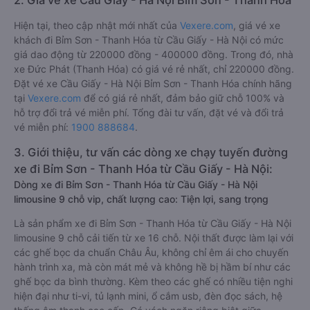
2. Giá vé xe Cầu Giấy - Hà Nội Bỉm Sơn - Thanh Hóa
Hiện tại, theo cập nhật mới nhất của
Vexere.com
, giá vé xe
khách đi Bỉm Sơn - Thanh Hóa từ Cầu Giấy - Hà Nội có mức
giá dao động từ 220000 đồng - 400000 đồng. Trong đó, nhà
xe Đức Phát (Thanh Hóa) có giá vé rẻ nhất, chỉ 220000 đồng.
Đặt vé xe Cầu Giấy - Hà Nội Bỉm Sơn - Thanh Hóa chính hãng
tại
Vexere.com
để có giá rẻ nhất, đảm bảo giữ chỗ 100% và
hỗ trợ đổi trả vé miễn phí. Tổng đài tư vấn, đặt vé và đổi trả
vé miễn phí:
1900 888684
.
3. Giới thiệu, tư vấn các dòng xe chạy tuyến đường
xe đi Bỉm Sơn - Thanh Hóa từ Cầu Giấy - Hà Nội:
Dòng xe đi Bỉm Sơn - Thanh Hóa từ Cầu Giấy - Hà Nội
limousine 9 chỗ vip, chất lượng cao: Tiện lợi, sang trọng
Là sản phẩm xe đi Bỉm Sơn - Thanh Hóa từ Cầu Giấy - Hà Nội
limousine 9 chỗ cải tiến từ xe 16 chỗ. Nội thất được làm lại với
các ghế bọc da chuẩn Châu Âu, không chỉ êm ái cho chuyến
hành trình xa, mà còn mát mẻ và không hề bị hầm bí như các
ghế bọc da bình thường. Kèm theo các ghế có nhiều tiện nghi
hiện đại như ti-vi, tủ lạnh mini, ổ cắm usb, đèn đọc sách, hệ