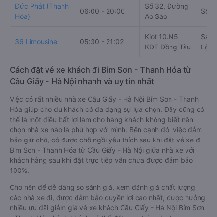
Đức Phát (Thanh
Số 32, Đường
06:00 - 20:00
Số 1
Hóa)
Ao Sào
Kiot 10.N5
Sảnh
36 Limousine
05:30 - 21:02
KĐT Đồng Tàu
Lộ L
Cách đặt vé xe khách đi Bỉm Sơn - Thanh Hóa từ
Cầu Giấy - Hà Nội nhanh và uy tín nhất
Việc có rất nhiều nhà xe Cầu Giấy - Hà Nội Bỉm Sơn - Thanh
Hóa giúp cho du khách có đa dạng sự lựa chọn. Đây cũng có
thể là một điều bất lợi làm cho hàng khách không biết nên
chọn nhà xe nào là phù hợp với mình. Bên cạnh đó, việc đảm
bảo giữ chỗ, có được chỗ ngồi yêu thích sau khi đặt vé xe đi
Bỉm Sơn - Thanh Hóa từ Cầu Giấy - Hà Nội giữa nhà xe với
khách hàng sau khi đặt trực tiếp vẫn chưa được đảm bảo
100%.
Cho nên để dễ dàng so sánh giá, xem đánh giá chất lượng
các nhà xe đi, được đảm bảo quyền lợi cao nhất, được hưởng
nhiều ưu đãi giảm giá vé xe khách Cầu Giấy - Hà Nội Bỉm Sơn