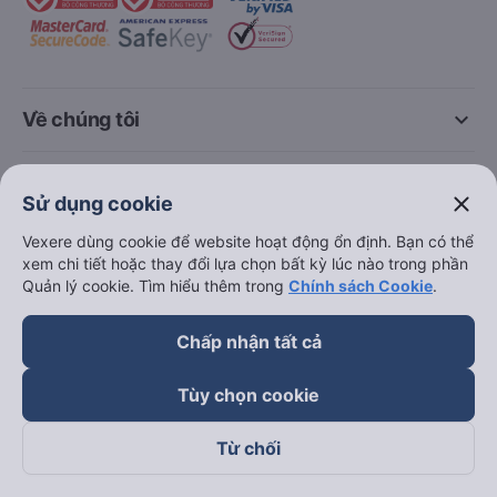
keyboard_arrow_down
Về chúng tôi
keyboard_arrow_down
Hỗ trợ
close
Sử dụng cookie
Vexere dùng cookie để website hoạt động ổn định. Bạn có thể
keyboard_arrow_down
Trở thành đối tác
xem chi tiết hoặc thay đổi lựa chọn bất kỳ lúc nào trong phần
Quản lý cookie. Tìm hiểu thêm trong
Chính sách Cookie
.
Đối tác thanh toán
Chấp nhận tất cả
Tùy chọn cookie
Từ chối