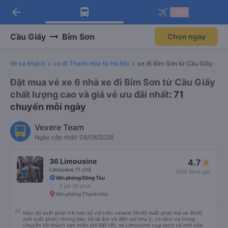
arrow_back
Tải app Vexere ngay!
Tải app Vexere
-30k
Mở app
Mở app
Nhận ưu đãi thành viên độc
-30k/ghế khi đặt vé máy bay qua
quyền
app
Cầu Giấy
Bỉm Sơn
Chọn ngày
Vé xe khách
xe đi Thanh Hóa từ Hà Nội
xe đi Bỉm Sơn từ Cầu Giấy
Đặt mua vé xe 6 nhà xe đi Bỉm Sơn từ Cầu Giấy
chất lượng cao và giá vé ưu đãi nhất
: 71
chuyến mỗi ngày
Vexere Team
Ngày cập nhật: 08/08/2026
36 Limousine
4.7
Limousine 11 chỗ
(569 đánh giá)
Văn phòng Đồng Tàu
2 giờ 30 phút
Văn phòng Thanh Hóa
Mặc dù xuất phát trễ hơn số với trên vexere (8h40 xuất phát mà xe 9h30
mới xuất phát) nhưng bác tài lái êm và đến nơi như ý, có dịch vụ trung
chuyển tới khách sạn miễn phí Rất tốt, xe Limousine cug sạch và mới nữa