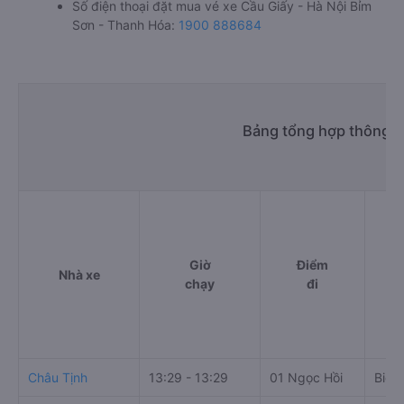
Số điện thoại đặt mua vé xe Cầu Giấy - Hà Nội Bỉm
Sơn - Thanh Hóa:
1900 888684
Bảng tổng hợp thông ti
Giờ
Điểm
Nhà xe
chạy
đi
Châu Tịnh
13:29 - 13:29
01 Ngọc Hồi
BigC