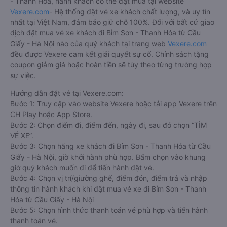
- Thanh Hóa, hành khách có thể đặt mua tại website
Vexere.com
- Hệ thống đặt vé xe khách chất lượng, và uy tín
nhất tại Việt Nam, đảm bảo giữ chỗ 100%. Đối với bất cứ giao
dịch đặt mua vé xe khách đi Bỉm Sơn - Thanh Hóa từ Cầu
Giấy - Hà Nội nào của quý khách tại trang web
Vexere.com
đều được Vexere cam kết giải quyết sự cố. Chính sách tặng
coupon giảm giá hoặc hoàn tiền sẽ tùy theo từng trường hợp
sự việc.
Hướng dẫn đặt vé tại Vexere.com:
Bước 1: Truy cập vào website Vexere hoặc tải app Vexere trên
CH Play hoặc App Store.
Bước 2: Chọn điểm đi, điểm đến, ngày đi, sau đó chọn “TÌM
VÉ XE”.
Bước 3: Chọn hãng xe khách đi Bỉm Sơn - Thanh Hóa từ Cầu
Giấy - Hà Nội, giờ khởi hành phù hợp. Bấm chọn vào khung
giờ quý khách muốn đi để tiến hành đặt vé.
Bước 4: Chọn vị trí/giường ghế, điểm đón, điểm trả và nhập
thông tin hành khách khi đặt mua vé xe đi Bỉm Sơn - Thanh
Hóa từ Cầu Giấy - Hà Nội
Bước 5: Chọn hình thức thanh toán vé phù hợp và tiến hành
thanh toán vé.