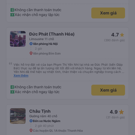
Không cần thanh toán trước
Xem giá
Xác nhận chỗ ngay lập tức
Đức Phát (Thanh Hóa)
4.7
Limousine 11 chỗ
(390 đánh giá)
Văn phòng Hà Nội
2 giờ
Văn phòng Bỉm Sơn
Việc hỗ trợ đặt vé của bạn Phạm Thị Yến Nhi tại nhà xe Đức Phát (bến Giáp
Bát) thực sự để lại ấn tượng rất tốt đối với khách hàng. Ngay từ khi liên hệ,
Yến Nhi đã thể hiện sự nhiệt tình, thân thiện và chuyên nghiệp trong cách tư
vấn. Mọi thắc mắc đều được giải đáp rõ ràng, nhanh chóng, giúp khách hàng
Xem thêm
dễ dàng lựa chọn chuyến xe phù hợp với nhu cầu của mình. Không chỉ dừng
lại ở việc cung cấp thông tin, Yến Nhi còn chủ động hỗ trợ trong suốt quá
trình đặt vé, từ việc giữ chỗ, xác nhận thông tin đến nhắc nhở giờ xe chạy.
Không cần thanh toán trước
Xem giá
Sự tận tâm và chu đáo này giúp khách hàng cảm thấy yên tâm và tin tưởng
Xác nhận chỗ ngay lập tức
hơn khi sử dụng dịch vụ của nhà xe Đức Phát. Thái độ làm việc nghiêm túc,
trách nhiệm cùng phong cách phục vụ chuyên nghiệp của Yến Nhi đã góp
phần nâng cao chất lượng dịch vụ chung, đồng thời tạo dựng hình ảnh tích
cực cho nhà xe trong mắt khách hàng. Đây thực sự là một tấm gương đáng
khen ngợi trong lĩnh vực dịch vụ vận tải hành khách.
star_rate
Châu Tịnh
4.9
Giường nằm 40 chỗ
(31 đánh giá)
Bến xe Nước Ngầm
2 giờ 40 phút
Các huyện QL 1A thuộc Thanh Hóa