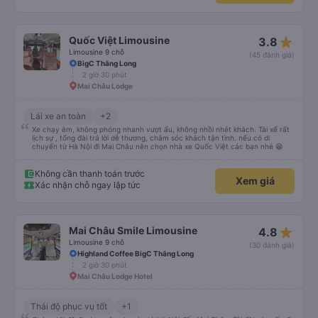
chuẩn bị thôi.
star_rate
Quốc Việt Limousine
3.8
Limousine 9 chỗ
(45 đánh giá)
BigC Thăng Long
2 giờ 30 phút
Mai Châu Lodge
Lái xe an toàn
+2
Xe chạy êm, không phóng nhanh vượt ẩu, không nhồi nhét khách. Tài xế rất
lịch sự , tổng đài trả lời dễ thương, chăm sóc khách tận tình. nếu có di
chuyển từ Hà Nội đi Mai Châu nên chọn nhà xe Quốc Việt các bạn nhé 😁
Không cần thanh toán trước
Xem giá
Xác nhận chỗ ngay lập tức
star_rate
Mai Châu Smile Limousine
4.8
Limousine 9 chỗ
(30 đánh giá)
Highland Coffee BigC Thăng Long
2 giờ 30 phút
Mai Châu Lodge Hotel
Thái độ phục vụ tốt
+1