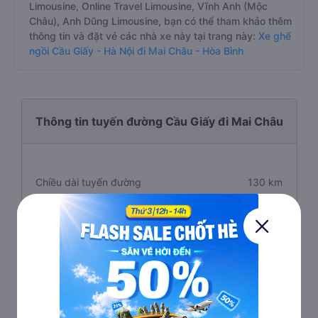
Limousine, Online Travel Limousine, Vĩnh Anh (Mộc
Châu), Anh Dũng Limousine, bạn có thể tham khảo thêm
thông tin và đặt vé các nhà xe này tại trang này:
Xe ghế
ngồi Cầu Giấy - Hà Nội đi Mai Châu - Hòa Bình
Thông tin tuyến đường Cầu Giấy đi Mai Châu
Chiều dài tuyến đường
130 km
Thời gian di chuyển
2.6 giờ
Giá vé trung bình
260.000 VNĐ