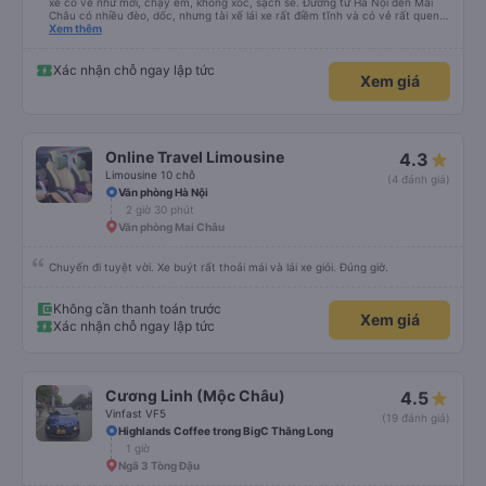
xe có vẻ như mới, chạy êm, không xóc, sạch sẽ. Đường từ Hà Nội đến Mai
Châu có nhiều đèo, dốc, nhưng tài xế lái xe rất điềm tĩnh và có vẻ rất quen
thuộc với tuyến đường. Tôi không hề bị say xe. Tôi nghĩ đây là lựa chọn tốt!
Xem thêm
Cảm ơn tài xế tốt bụng!
Xác nhận chỗ ngay lập tức
Xem giá
Online Travel Limousine
4.3
Limousine 10 chỗ
(4 đánh giá)
Văn phòng Hà Nội
2 giờ 30 phút
Văn phòng Mai Châu
Chuyến đi tuyệt vời. Xe buýt rất thoải mái và lái xe giỏi. Đúng giờ.
Không cần thanh toán trước
Xem giá
Xác nhận chỗ ngay lập tức
Cương Linh (Mộc Châu)
4.5
Vinfast VF5
(19 đánh giá)
Highlands Coffee trong BigC Thăng Long
1 giờ
Ngã 3 Tòng Đậu