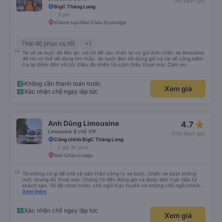
(84 đánh giá)
BigC Thăng Long
3 giờ
Khách sạn Mai Châu Ecolodge
Thái độ phục vụ tốt
+1
Tài xế xe buýt đã liên lạc với tôi để xác nhận lại và gửi ảnh chiếc xe limousine
để tôi có thể dễ dàng tìm thấy. Xe buýt đón tôi đúng giờ và tài xế cũng kiểm
tra lại điểm đến với tôi. Điều đó khiến tôi cảm thấy thoải mái. Cảm ơn.
Không cần thanh toán trước
Xem giá
Xác nhận chỗ ngay lập tức
star_rate
Anh Dũng Limousine
4.7
Limousine 9 chỗ VIP
(106 đánh giá)
Cổng chính BigC Thăng Long
2 giờ 30 phút
Mai Châu Lodge
Tôi không có gì để chê về bản thân công ty xe buýt. Chiếc xe buýt không
mới, nhưng đủ thoải mái. Chúng tôi đến đúng giờ và được đón trực tiếp từ
khách sạn. Tôi đã chọn trước chỗ ngồi trực tuyến và những chỗ ngồi chính
xác đó đã có sẵn khi chúng tôi lên xe — mọi thứ đều được sắp xếp và như
Xem thêm
mong đợi, không có bất ngờ nào. Điều tôi không thích là bản thân con đường
— quanh co, đông đúc và khá mệt mỏi. Tài xế thường phải vượt xe khác, đôi
khi theo cách không hoàn toàn an toàn. Công bằng mà nói, tôi nghĩ điều này
Xác nhận chỗ ngay lập tức
Xem giá
liên quan nhiều đến con đường hơn là tài xế. Đoạn đường này thực sự đầy
thử thách, căng thẳng và đòi hỏi rất nhiều sự tập trung. Chỉ là cần phải