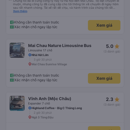
Chúng tôi đã đi cùng công ty này từ Hà Nội đến Mai Châu. Tôi đặt chuyến đi
muộn, nhưng công ty đã cung cấp cho tôi thông tin về chuyến đi ngày hôm
sau rất nhanh chóng. Tài xế rất dễ chịu, và hành trình của chúng tôi rất
thoải mái. Chúng tôi được đưa thẳng đến khách sạn. Bạn có thể tin tưởng
Xem thêm
dịch vụ vận chuyển của công ty này 😄
Không cần thanh toán trước
Xem giá
Xác nhận chỗ ngay lập tức
star_rate
Mai Chau Nature Limousine Bus
5.0
Limousine 17 chỗ
(3 đánh giá)
Nhà Hát Lớn
3 giờ 30 phút
Mai Chau Sunrise Village
Không cần thanh toán trước
Xem giá
Xác nhận chỗ ngay lập tức
star_rate
Vĩnh Anh (Mộc Châu)
2.3
Expander 7 chỗ
(3 đánh giá)
Highland Coffee - Big C Thăng Long
2 giờ 30 phút
Ngã 3 Tòng Đậu