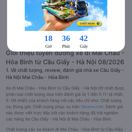
Số lượng chuyến xe
48 chuyến
Số lượng nhà xe
10 nhà xe
Giới thiệu tuyến đường xe đi Mai Châu -
Hòa Bình từ Cầu Giấy - Hà Nội 08/2026
1. Về chất lượng, review, đánh giá nhà xe Cầu Giấy -
Hà Nội Mai Châu - Hòa Bình
Xe đi Mai Châu - Hòa Bình từ Cầu Giấy - Hà Nội tốt nhất được
phân loại chất lượng dựa trên đánh giá từ 1 đến 5 (1: tệ nhất,
5: tốt nhất) của khách hàng với các tiêu chí như: Chất lượng
xe, Đúng giờ, Chất lượng phục vụ trên
Vexere.com
. Đánh giá
này được viết trực tiếp bởi các khách hàng đã trải nghiệm
các hãng Xe Cầu Giấy - Hà Nội đi Mai Châu - Hòa Bình.
Chất lượng các xe khách đi Mai Châu - Hòa Bình từ Cầu Giấy -