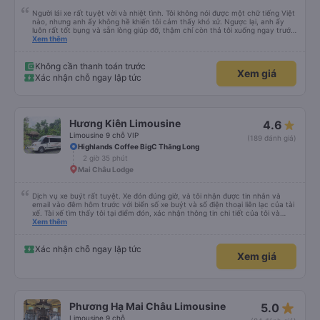
Người lái xe rất tuyệt vời và nhiệt tình. Tôi không nói được một chữ tiếng Việt
nào, nhưng anh ấy không hề khiến tôi cảm thấy khó xử. Ngược lại, anh ấy
luôn rất tốt bụng và sẵn lòng giúp đỡ, thậm chí còn thả tôi xuống ngay trước
cửa nơi tôi cần đến, cách điểm dừng gần nhất mà tôi đã đặt trước vài km. Tôi
Xem thêm
cao 1,90m, và tôi cảm thấy rất thoải mái trong suốt chuyến đi 4 tiếng. Tất
cả các hành khách khác cũng lịch sự và tôn trọng, tôi là người nước ngoài
duy nhất. Thật là một niềm vui khi được đi du lịch cùng các bạn, và tôi chắc
Không cần thanh toán trước
Xem giá
chắn sẽ lại đi cùng các bạn lần nữa. Cảm ơn rất nhiều 🙏
Xác nhận chỗ ngay lập tức
Hương Kiên Limousine
4.6
Limousine 9 chỗ VIP
(189 đánh giá)
Highlands Coffee BigC Thăng Long
2 giờ 35 phút
Mai Châu Lodge
Dịch vụ xe buýt rất tuyệt. Xe đón đúng giờ, và tôi nhận được tin nhắn và
email vào đêm hôm trước với biển số xe buýt và số điện thoại liên lạc của tài
xế. Tài xế tìm thấy tôi tại điểm đón, xác nhận thông tin chi tiết của tôi và
cung cấp hướng dẫn rõ ràng. Chuyến đi suôn sẻ và tôi được đưa đến nhà trọ
Xem thêm
của mình.
Xác nhận chỗ ngay lập tức
Xem giá
star_rate
Phương Hạ Mai Châu Limousine
5.0
Limousine 9 chỗ