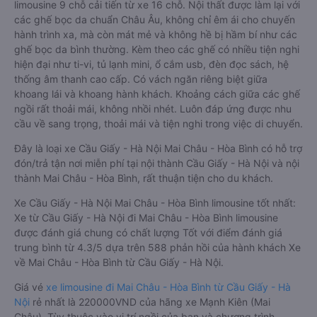
limousine 9 chỗ cải tiến từ xe 16 chỗ. Nội thất được làm lại với
các ghế bọc da chuẩn Châu Âu, không chỉ êm ái cho chuyến
hành trình xa, mà còn mát mẻ và không hề bị hầm bí như các
ghế bọc da bình thường. Kèm theo các ghế có nhiều tiện nghi
hiện đại như ti-vi, tủ lạnh mini, ổ cắm usb, đèn đọc sách, hệ
thống âm thanh cao cấp. Có vách ngăn riêng biệt giữa
khoang lái và khoang hành khách. Khoảng cách giữa các ghế
ngồi rất thoải mái, không nhồi nhét. Luôn đáp ứng được nhu
cầu về sang trọng, thoải mái và tiện nghi trong việc di chuyển.
Đây là loại xe Cầu Giấy - Hà Nội Mai Châu - Hòa Bình có hỗ trợ
đón/trả tận nơi miễn phí tại nội thành Cầu Giấy - Hà Nội và nội
thành Mai Châu - Hòa Bình, rất thuận tiện cho du khách.
Xe Cầu Giấy - Hà Nội Mai Châu - Hòa Bình limousine tốt nhất:
Xe từ Cầu Giấy - Hà Nội đi Mai Châu - Hòa Bình limousine
được đánh giá chung có chất lượng Tốt với điểm đánh giá
trung bình từ 4.3/5 dựa trên 588 phản hồi của hành khách Xe
về Mai Châu - Hòa Bình từ Cầu Giấy - Hà Nội.
Giá vé
xe limousine đi Mai Châu - Hòa Bình từ Cầu Giấy - Hà
Nội
rẻ nhất là 220000VND của hãng xe Mạnh Kiên (Mai
Châu). Tùy thuộc vào vị trí ngồi của bạn và chương trình