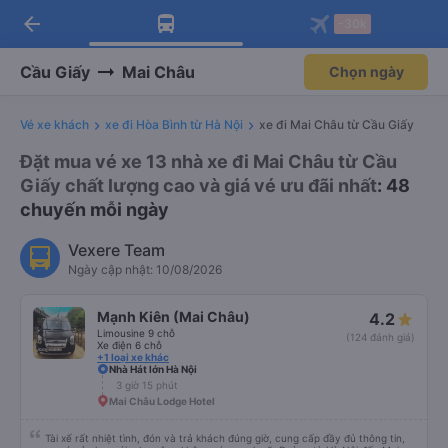
arrow_back
Tải app Vexere ngay!
Tải app Vexere
-30k
Mở app
Mở app
Nhận ưu đãi thành viên độc
-30k/ghế khi đặt vé máy bay qua
quyền
app
Cầu Giấy
Mai Châu
Chọn ngày
Vé xe khách
xe đi Hòa Bình từ Hà Nội
xe đi Mai Châu từ Cầu Giấy
Đặt mua vé xe 13 nhà xe đi Mai Châu từ Cầu
Giấy chất lượng cao và giá vé ưu đãi nhất
: 48
chuyến mỗi ngày
Vexere Team
Ngày cập nhật: 10/08/2026
Mạnh Kiên (Mai Châu)
4.2
Limousine 9 chỗ
(124 đánh giá)
Xe điện 6 chỗ
+1 loại xe khác
Nhà Hát lớn Hà Nội
3 giờ 15 phút
Mai Châu Lodge Hotel
Tài xế rất nhiệt tình, đón và trả khách đúng giờ, cung cấp đầy đủ thông tin,