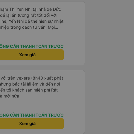
Phạm Thị Yến Nhi tại nhà xe Đức
ể lại ấn tượng rất tốt đối với
 hệ, Yến Nhi đã thể hiện sự nhiệt
ghiệp trong cách tư vấn. Mọi
rõ ràng, nhanh chóng, giúp
n chuyến xe phù hợp với nhu
ÔNG CẦN THANH TOÁN TRƯỚC
trong suốt quá trình đặt vé, từ
Xem giá
 tin đến nhắc nhở giờ xe chạy.
giúp khách hàng cảm thấy yên
 dụng dịch vụ của nhà xe Đức
 với trên vexere (8h40 xuất phát
p của Yến Nhi đã góp phần nâng
hưng bác tài lái êm và đến nơi
g, đồng thời tạo dựng hình ảnh
n tới khách sạn miễn phí Rất
ắt khách hàng. Đây thực sự là
và mới nữa
ợi trong lĩnh vực dịch vụ vận
ÔNG CẦN THANH TOÁN TRƯỚC
Xem giá