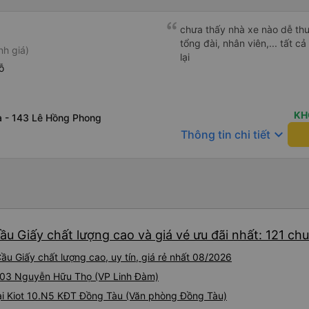
chưa thấy nhà xe nào dễ thư
tổng đài, nhân viên,... tất 
nh giá)
lại
ỗ
KH
 - 143 Lê Hồng Phong
keyboard_arrow_down
Thông tin chi tiết
u Giấy chất lượng cao và giá vé ưu đãi nhất: 121 ch
u Giấy chất lượng cao, uy tín, giá rẻ nhất 08/2026
ại 03 Nguyễn Hữu Thọ (VP Linh Đàm)
tại Kiot 10.N5 KĐT Đồng Tàu (Văn phòng Đồng Tàu)