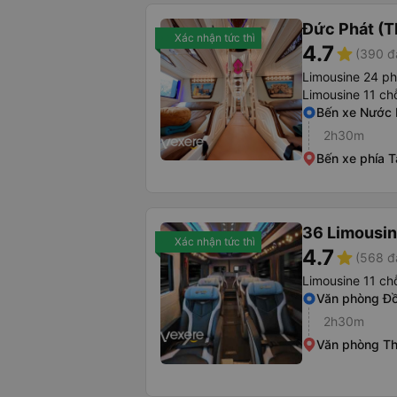
Đức Phát (T
Xác nhận tức thì
4.7
star
(390 đ
Limousine 24 p
Limousine 11 ch
Bến xe Nước
2h30m
Bến xe phía 
36 Limousi
Xác nhận tức thì
4.7
star
(568 đ
Limousine 11 ch
Văn phòng Đ
2h30m
Văn phòng T