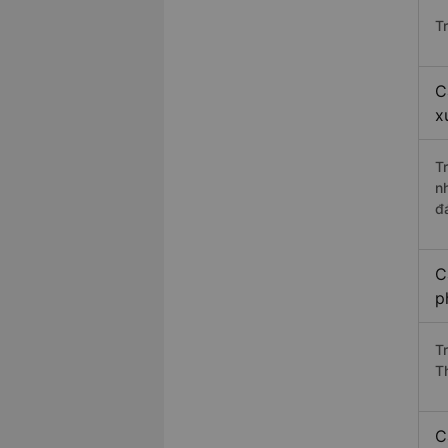
T
C
x
T
n
đ
C
p
T
T
C