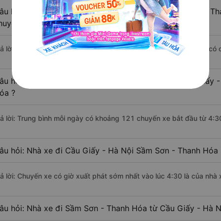
âu hỏi: Khoảng cách từ Cầu Giấy - Hà Nội đi Sầm Sơn - Th
huyển bằng xe khách?
rả lời: Đoạn đường đi Sầm Sơn - Thanh Hóa từ Cầu Giấy - Hà Nội có
âu hỏi: Mỗi ngày có bao nhiêu chuyến xe khách Cầu Giấy -
óa ?
rả lời: Trung bình mỗi ngày có khoảng 121 chuyến xe bắt đầu từ 4:3
âu hỏi: Nhà xe đi Cầu Giấy - Hà Nội Sầm Sơn - Thanh Hóa
rả lời: Chuyến xe có giờ xuất phát sớm nhất vào lúc 4:30 là của nhà
âu hỏi: Nhà xe đi Sầm Sơn - Thanh Hóa từ Cầu Giấy - Hà Nộ