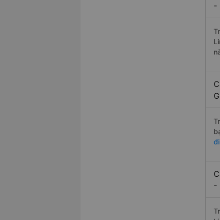
-
T
L
n
C
G
T
b
đ
C
-
T