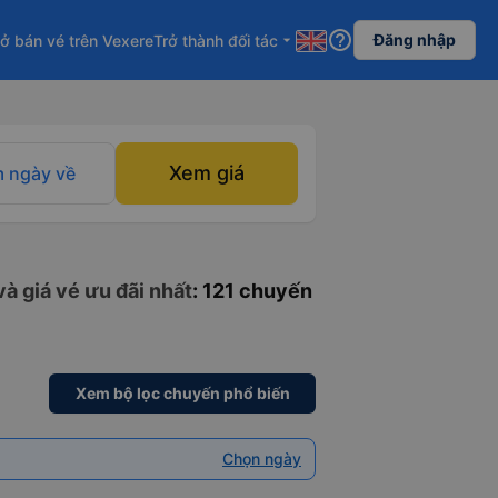
help_outline
Đăng nhập
ở bán vé trên Vexere
Trở thành đối tác
arrow_drop_down
Xem giá
 ngày về
à giá vé ưu đãi nhất
: 121 chuyến
Xem bộ lọc chuyến phổ biến
Chọn ngày