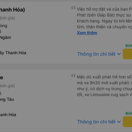
hanh Hóa)
Việc hỗ trợ đặt vé của bạn 
Phát (bến Giáp Bát) thực sự đ
ánh giá)
khách hàng. Ngay từ khi liên
hòng
tình, thân thiện và chuyên n
ỗ
thắc mắc đều được giải đáp 
Xem thêm
 Ngầm
khách hàng dễ dàng lựa chọ
cầu của mình. Không chỉ dừng lại ở việc cung cấp thông tin,
KH
Yến Nhi còn chủ động hỗ trợ 
Tây Thanh Hóa
keyboard_arrow_down
Thông tin chi tiết
việc giữ chỗ, xác nhận thông
Sự tận tâm và chu đáo này 
tâm và tin tưởng hơn khi sử
Phát. Thái độ làm việc nghiêm túc, trách nhiệm cùng phong
ne
Mặc dù xuất phát trễ hơn số
cách phục vụ chuyên nghiệ
mà xe 9h30 mới xuất phát) n
ánh giá)
cao chất lượng dịch vụ chun
như ý, có dịch vụ trung chuyể
tích cực cho nhà xe trong m
ỗ
tốt, xe Limousine cug sạch 
một tấm gương đáng khen ng
ồng Tàu
tải hành khách.
KH
hanh Hóa
keyboard_arrow_down
Thông tin chi tiết