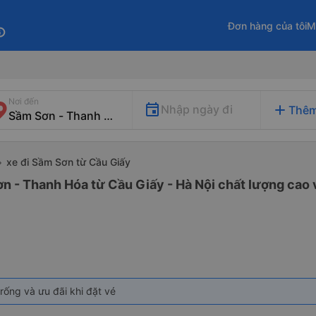
Đơn hàng của tôi
M
fo
Nơi đến
add
Nhập ngày đi
Thêm
xe đi Sầm Sơn từ Cầu Giấy
n - Thanh Hóa từ Cầu Giấy - Hà Nội chất lượng cao v
rống và ưu đãi khi đặt vé