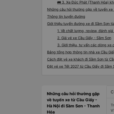
🚌 3. Xe Đức Phát (Thanh Hóa) kh
Những câu hỏi thường gặp về tuyến xe 
Thông tin tuyến đường
Giới thiệu tuyến đường xe đi Sầm Sơn t
1. Về chất lượng, review, đánh g
2. Giá vé xe Cầu Giấy - Sầm Sơn
3. Giới thiệu, tư vấn các dòng x
Bảng tổng hợp thông tin nhà xe Cầu Gi
Cách đặt vé xe khách đi Sầm Sơn từ Cầu
Đặt vé xe Tết 2027 từ Cầu Giấy đi Sầm
C
Những câu hỏi thường gặp
về tuyến xe từ Cầu Giấy -
T
Hà Nội đi Sầm Sơn - Thanh
V
Hóa