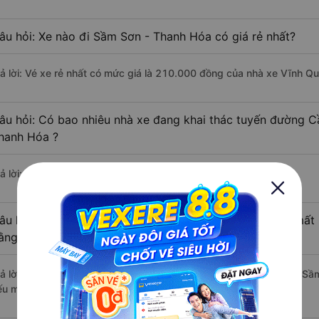
âu hỏi: Xe nào đi Sầm Sơn - Thanh Hóa có giá rẻ nhất?
rả lời: Vé xe rẻ nhất có mức giá là 210.000 đồng của nhà xe Vĩnh Q
âu hỏi: Có bao nhiêu nhà xe đang khai thác tuyến đường C
hanh Hóa ?
ả lời: Hiện tại có 3 nhà xe khai thác tuyến đường.
âu hỏi: Từ Cầu Giấy - Hà Nội đi Sầm Sơn - Thanh Hóa mất b
ằng xe khách?
rả lời: Thời gian di chuyển bằng xe khách từ Cầu Giấy - Hà Nội đi S
ếu mật độ giao thông thuận lợi.