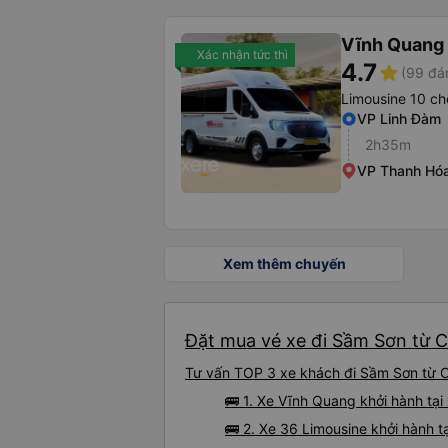
Vĩnh Quang
Xác nhận tức thì
4.7
star
(99 đá
Limousine 10 ch
VP Linh Đàm
2h35m
VP Thanh Hóa
Xem thêm chuyến
Đặt mua vé xe đi Sầm Sơn từ Cầ
Tư vấn TOP 3 xe khách đi Sầm Sơn từ Cầ
🚌 1. Xe Vĩnh Quang khởi hành t
🚌 2. Xe 36 Limousine khởi hành 