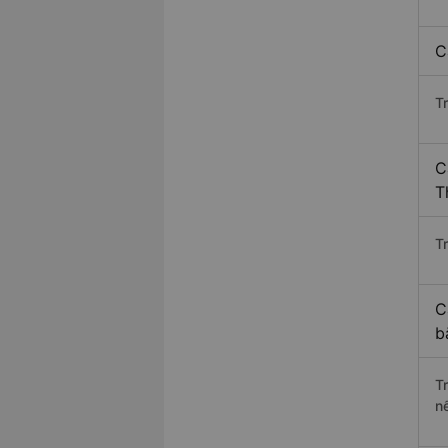
C
T
C
T
Tr
C
b
T
n