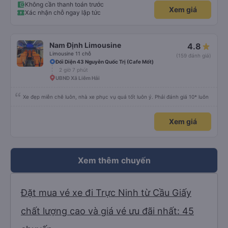
Không cần thanh toán trước
Xem giá
Xác nhận chỗ ngay lập tức
Nam Định Limousine
4.8
Limousine 11 chỗ
(159 đánh giá)
Đối Diện 43 Nguyễn Quốc Trị (Cafe Mốt)
2 giờ 7 phút
UBND Xã Liêm Hải
Xe đẹp miễn chê luôn, nhà xe phục vụ quá tốt luôn ý. Phải đánh giá 10* luôn
Xem giá
Xem thêm chuyến
Đặt mua vé xe đi Trực Ninh từ Cầu Giấy
chất lượng cao và giá vé ưu đãi nhất: 45