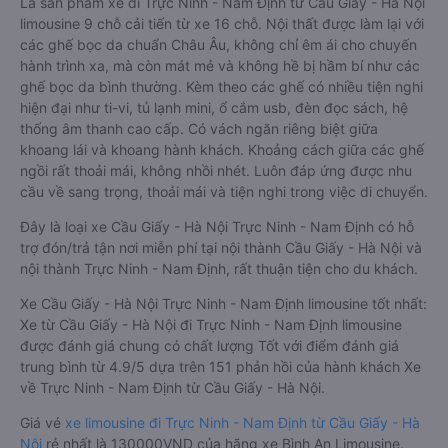
Là sản phẩm xe đi Trực Ninh - Nam Định từ Cầu Giấy - Hà Nội
limousine 9 chỗ cải tiến từ xe 16 chỗ. Nội thất được làm lại với
các ghế bọc da chuẩn Châu Âu, không chỉ êm ái cho chuyến
hành trình xa, mà còn mát mẻ và không hề bị hầm bí như các
ghế bọc da bình thường. Kèm theo các ghế có nhiều tiện nghi
hiện đại như ti-vi, tủ lạnh mini, ổ cắm usb, đèn đọc sách, hệ
thống âm thanh cao cấp. Có vách ngăn riêng biệt giữa
khoang lái và khoang hành khách. Khoảng cách giữa các ghế
ngồi rất thoải mái, không nhồi nhét. Luôn đáp ứng được nhu
cầu về sang trọng, thoải mái và tiện nghi trong việc di chuyển.
Đây là loại xe Cầu Giấy - Hà Nội Trực Ninh - Nam Định có hỗ
trợ đón/trả tận nơi miễn phí tại nội thành Cầu Giấy - Hà Nội và
nội thành Trực Ninh - Nam Định, rất thuận tiện cho du khách.
Xe Cầu Giấy - Hà Nội Trực Ninh - Nam Định limousine tốt nhất:
Xe từ Cầu Giấy - Hà Nội đi Trực Ninh - Nam Định limousine
được đánh giá chung có chất lượng Tốt với điểm đánh giá
trung bình từ 4.9/5 dựa trên 151 phản hồi của hành khách Xe
về Trực Ninh - Nam Định từ Cầu Giấy - Hà Nội.
Giá vé
xe limousine đi Trực Ninh - Nam Định từ Cầu Giấy - Hà
Nội
rẻ nhất là 130000VND của hãng xe Bình An Limousine.