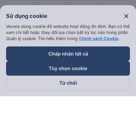
close
Sử dụng cookie
Vexere dùng cookie để website hoạt động ổn định. Bạn có thể
xem chi tiết hoặc thay đổi lựa chọn bất kỳ lúc nào trong phần
Quản lý cookie. Tìm hiểu thêm trong
Chính sách Cookie
.
Chấp nhận tất cả
Tùy chọn cookie
Từ chối
Theo dõi chúng tôi trên
Facebook
Tiktok
Youtube
Công ty TNHH Thương Mại Dịch Vụ Vexere
Địa chỉ đăng ký kinh doanh: 8C Chữ Đồng Tử, Phường Tân
Sơn Nhất, TP. Hồ Chí Minh, Việt Nam