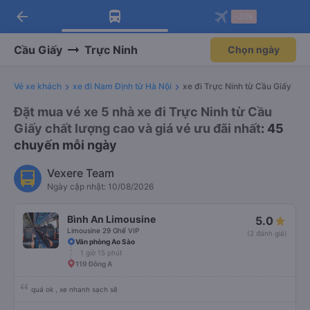
arrow_back
Tải app Vexere ngay!
Tải app Vexere
-30k
Mở app
Mở app
Nhận ưu đãi thành viên độc
-30k/ghế khi đặt vé máy bay qua
quyền
app
Cầu Giấy
Trực Ninh
Chọn ngày
Vé xe khách
xe đi Nam Định từ Hà Nội
xe đi Trực Ninh từ Cầu Giấy
Đặt mua vé xe 5 nhà xe đi Trực Ninh từ Cầu
Giấy chất lượng cao và giá vé ưu đãi nhất
: 45
chuyến mỗi ngày
Vexere Team
Ngày cập nhật: 10/08/2026
Bình An Limousine
5.0
Limousine 29 Ghế VIP
(2 đánh giá)
Văn phòng Ao Sào
1 giờ 15 phút
119 Đông A
quá ok , xe nhanh sạch sẽ