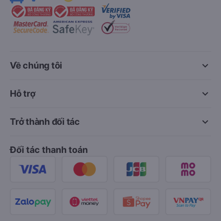
keyboard_arrow_down
Về chúng tôi
keyboard_arrow_down
Hỗ trợ
keyboard_arrow_down
Trở thành đối tác
Đối tác thanh toán