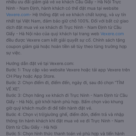
nhiều ưu đãi giảm giá vé xe khách Cầu Giấy - Hà Nội Trực
Ninh - Nam Định, hành khách có thể đặt mua tại website
Vexere.com
- Hệ thống đặt vé xe khách chất lượng, và uy tín
nhất tại Việt Nam, đảm bảo giữ chỗ 100%. Đối với bất cứ giao
dịch đặt mua vé xe khách đi Trực Ninh - Nam Định từ Cầu
Giấy - Hà Nội nào của quý khách tại trang web
Vexere.com
đều được Vexere cam kết giải quyết sự cố. Chính sách tặng
coupon giảm giá hoặc hoàn tiền sẽ tùy theo từng trường hợp
sự việc.
Hướng dẫn đặt vé tại Vexere.com:
Bước 1: Truy cập vào website Vexere hoặc tải app Vexere trên
CH Play hoặc App Store.
Bước 2: Chọn điểm đi, điểm đến, ngày đi, sau đó chọn “TÌM
VÉ XE”.
Bước 3: Chọn hãng xe khách đi Trực Ninh - Nam Định từ Cầu
Giấy - Hà Nội, giờ khởi hành phù hợp. Bấm chọn vào khung
giờ quý khách muốn đi để tiến hành đặt vé.
Bước 4: Chọn vị trí/giường ghế, điểm đón, điểm trả và nhập
thông tin hành khách khi đặt mua vé xe đi Trực Ninh - Nam
Định từ Cầu Giấy - Hà Nội
Bước 5: Chọn hình thức thanh toán vé phù hợp và tiến hành