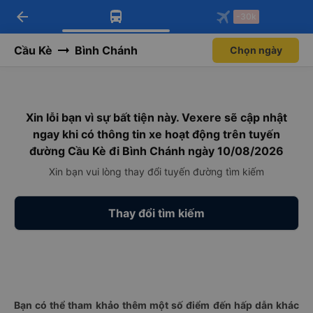
arrow_back
Tải app Vexere ngay!
Tải app Vexere
-30k
Mở app
Mở app
Nhận ưu đãi thành viên độc
-30k/ghế khi đặt vé máy bay qua
quyền
app
Cầu Kè
Bình Chánh
Chọn ngày
Xin lỗi bạn vì sự bất tiện này. Vexere sẽ cập nhật
ngay khi có thông tin xe hoạt động trên tuyến
đường Cầu Kè đi Bình Chánh ngày 10/08/2026
Xin bạn vui lòng thay đổi tuyến đường tìm kiếm
Thay đổi tìm kiếm
Bạn có thể tham khảo thêm một số điểm đến hấp dẫn khác