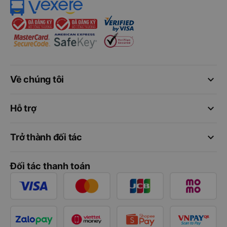
keyboard_arrow_down
Về chúng tôi
keyboard_arrow_down
Hỗ trợ
keyboard_arrow_down
Trở thành đối tác
Đối tác thanh toán