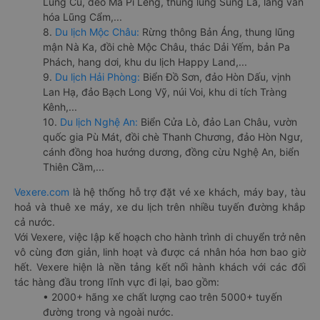
Lũng Cú, đèo Mã Pí Lèng, thung lũng Sủng Là, làng văn
hóa Lũng Cẩm,...
8.
Du lịch Mộc Châu:
Rừng thông Bản Áng, thung lũng
mận Nà Ka, đồi chè Mộc Châu, thác Dải Yếm, bản Pa
Phách, hang dơi, khu du lịch Happy Land,...
9.
Du lịch Hải Phòng:
Biển Đồ Sơn, đảo Hòn Dấu, vịnh
Lan Hạ, đảo Bạch Long Vỹ, núi Voi, khu di tích Tràng
Kênh,...
10.
Du lịch Nghệ An:
Biển Cửa Lò, đảo Lan Châu, vườn
quốc gia Pù Mát, đồi chè Thanh Chương, đảo Hòn Ngư,
cánh đồng hoa hướng dương, đồng cừu Nghệ An, biển
Thiên Cầm,...
Vexere.com
là hệ thống hỗ trợ đặt vé xe khách, máy bay, tàu
hoả và thuê xe máy, xe du lịch trên nhiều tuyến đường khắp
cả nước.
Với Vexere, việc lập kế hoạch cho hành trình di chuyển trở nên
vô cùng đơn giản, linh hoạt và được cá nhân hóa hơn bao giờ
hết. Vexere hiện là nền tảng kết nối hành khách với các đối
tác hàng đầu trong lĩnh vực đi lại, bao gồm:
• 2000+ hãng xe chất lượng cao trên 5000+ tuyến
đường trong và ngoài nước.