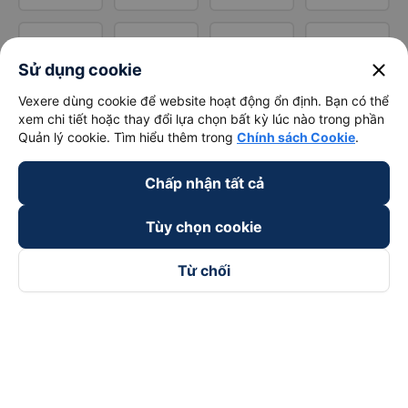
close
Sử dụng cookie
Vexere dùng cookie để website hoạt động ổn định. Bạn có thể
xem chi tiết hoặc thay đổi lựa chọn bất kỳ lúc nào trong phần
Quản lý cookie. Tìm hiểu thêm trong
Chính sách Cookie
.
Chấp nhận tất cả
Tùy chọn cookie
Từ chối
Theo dõi chúng tôi trên
Facebook
Tiktok
Youtube
Công ty TNHH Thương Mại Dịch Vụ Vexere