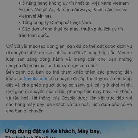
• 5 hãng hàng không uy tín nhất tại Việt Nam: Vietnam
Airlines, Vietjet Air, Bamboo Airways, Pacific Airlines và
Vietravel Airlines.
• Tổng công ty Đường sắt Việt Nam.
• Các đơn vị cho thuê xe máy, thuê xe du lịch uy tín
trên toàn quốc.
Chỉ với vài thao tác đơn giản, bạn đã có thể đặt được dịch vụ
di chuyển tại Vexere với nhiều ưu đãi vô cùng hấp dẫn. Vexere
luôn sẵn sàng đồng hành và mang đến cho bạn những
chuyến đi thoải mái, an toàn và trọn vẹn nhất.
Bên cạnh đó, bạn có thể tham khảo thêm các phương tiện
khác tại
Goyolo.com
cho chuyến đi sắp tới. Goyolo là nền tảng
đặt vé cho phép người dùng so sánh giá cả, giờ khởi hành,
thời gian di chuyển của nhiều phương tiện máy bay, xe khách
và tàu hoả. Hệ thống của Goyolo được liên kết trực tiếp với
các hãng máy bay, xe khách và tàu hoả, luôn đảm bảo có vé
cho bạn di chuyển.
Ứng dụng đặt vé Xe khách, Máy bay,