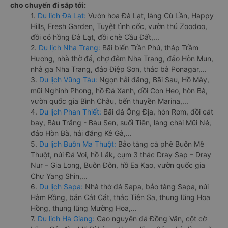
cho chuyến đi sắp tới:
1.
Du lịch Đà Lạt:
Vườn hoa Đà Lạt, làng Cù Lần, Happy
Hills, Fresh Garden, Tuyệt tình cốc, vườn thú Zoodoo,
đồi cỏ hồng Đà Lạt, đồi chè Cầu Đất,...
2.
Du lịch Nha Trang:
Bãi biển Trần Phú, tháp Trầm
Hương, nhà thờ đá, chợ đêm Nha Trang, đảo Hòn Mun,
nhà ga Nha Trang, đảo Điệp Sơn, thác bà Ponagar,...
3.
Du lịch Vũng Tàu:
Ngọn hải đăng, Bãi Sau, Hồ Mây,
mũi Nghinh Phong, hồ Đá Xanh, đồi Con Heo, hòn Bà,
vườn quốc gia Bình Châu, bến thuyền Marina,...
4.
Du lịch Phan Thiết:
Bãi đá Ông Địa, hòn Rơm, đồi cát
bay, Bàu Trắng - Bàu Sen, suối Tiên, làng chài Mũi Né,
đảo Hòn Bà, hải đăng Kê Gà,...
5.
Du lịch Buôn Ma Thuột:
Bảo tàng cà phê Buôn Mê
Thuột, núi Đá Voi, hồ Lắk, cụm 3 thác Dray Sap – Dray
Nur – Gia Long, Buôn Đôn, hồ Ea Kao, vườn quốc gia
Chư Yang Shin,...
6.
Du lịch Sapa:
Nhà thờ đá Sapa, bảo tàng Sapa, núi
Hàm Rồng, bản Cát Cát, thác Tiên Sa, thung lũng Hoa
Hồng, thung lũng Mường Hoa,...
7.
Du lịch Hà Giang:
Cao nguyên đá Đồng Văn, cột cờ