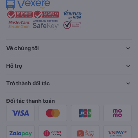
keyboard_arrow_down
Về chúng tôi
keyboard_arrow_down
Hỗ trợ
keyboard_arrow_down
Trở thành đối tác
Đối tác thanh toán