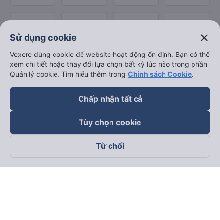
close
Sử dụng cookie
Vexere dùng cookie để website hoạt động ổn định. Bạn có thể
xem chi tiết hoặc thay đổi lựa chọn bất kỳ lúc nào trong phần
Quản lý cookie. Tìm hiểu thêm trong
Chính sách Cookie
.
Chấp nhận tất cả
Tùy chọn cookie
Từ chối
Theo dõi chúng tôi trên
Facebook
Tiktok
Youtube
Công ty TNHH Thương Mại Dịch Vụ Vexere