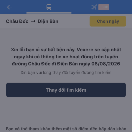
arrow_back
Tải app Vexere ngay!
Tải app Vexere
-30k
Mở app
Mở app
Nhận ưu đãi thành viên độc
-30k/ghế khi đặt vé máy bay qua
quyền
app
Châu Đốc
Điện Bàn
Chọn ngày
Xin lỗi bạn vì sự bất tiện này. Vexere sẽ cập nhật
ngay khi có thông tin xe hoạt động trên tuyến
đường Châu Đốc đi Điện Bàn ngày 08/08/2026
Xin bạn vui lòng thay đổi tuyến đường tìm kiếm
Thay đổi tìm kiếm
Bạn có thể tham khảo thêm một số điểm đến hấp dẫn khác