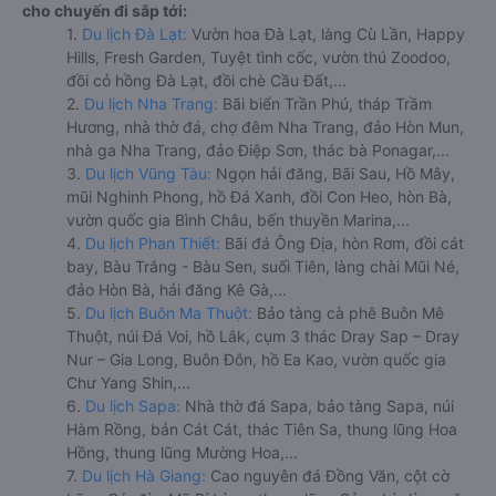
cho chuyến đi sắp tới:
1.
Du lịch Đà Lạt:
Vườn hoa Đà Lạt, làng Cù Lần, Happy
Hills, Fresh Garden, Tuyệt tình cốc, vườn thú Zoodoo,
đồi cỏ hồng Đà Lạt, đồi chè Cầu Đất,...
2.
Du lịch Nha Trang:
Bãi biển Trần Phú, tháp Trầm
Hương, nhà thờ đá, chợ đêm Nha Trang, đảo Hòn Mun,
nhà ga Nha Trang, đảo Điệp Sơn, thác bà Ponagar,...
3.
Du lịch Vũng Tàu:
Ngọn hải đăng, Bãi Sau, Hồ Mây,
mũi Nghinh Phong, hồ Đá Xanh, đồi Con Heo, hòn Bà,
vườn quốc gia Bình Châu, bến thuyền Marina,...
4.
Du lịch Phan Thiết:
Bãi đá Ông Địa, hòn Rơm, đồi cát
bay, Bàu Trắng - Bàu Sen, suối Tiên, làng chài Mũi Né,
đảo Hòn Bà, hải đăng Kê Gà,...
5.
Du lịch Buôn Ma Thuột:
Bảo tàng cà phê Buôn Mê
Thuột, núi Đá Voi, hồ Lắk, cụm 3 thác Dray Sap – Dray
Nur – Gia Long, Buôn Đôn, hồ Ea Kao, vườn quốc gia
Chư Yang Shin,...
6.
Du lịch Sapa:
Nhà thờ đá Sapa, bảo tàng Sapa, núi
Hàm Rồng, bản Cát Cát, thác Tiên Sa, thung lũng Hoa
Hồng, thung lũng Mường Hoa,...
7.
Du lịch Hà Giang:
Cao nguyên đá Đồng Văn, cột cờ