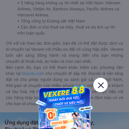
• 5 hãng hàng không uy tín nhất tại Việt Nam: Vietnam
Airlines, Vietjet Air, Bamboo Airways, Pacific Airlines và
Vietravel Airlines.
• Tổng công ty Đường sắt Việt Nam.
• Các đơn vị cho thuê xe máy, thuê xe du lịch uy tín
trên toàn quốc.
Chỉ với vài thao tác đơn giản, bạn đã có thể đặt được dịch vụ
di chuyển tại Vexere với nhiều ưu đãi vô cùng hấp dẫn. Vexere
luôn sẵn sàng đồng hành và mang đến cho bạn những
chuyến đi thoải mái, an toàn và trọn vẹn nhất.
Bên cạnh đó, bạn có thể tham khảo thêm các phương tiện
khác tại
Goyolo.com
cho chuyến đi sắp tới. Goyolo là nền tảng
đặt vé cho phép người dùng so sánh giá cả, giờ khởi hành,
thời gian di chuyển của nhiều phương tiện máy bay, xe khách
và tàu hoả. Hệ thống của Goyolo được liên kết trực tiếp với
các hãng máy bay, xe khách và tàu hoả, luôn đảm bảo có vé
cho bạn di chuyển.
Ứng dụng đặt vé Xe khách, Máy bay,