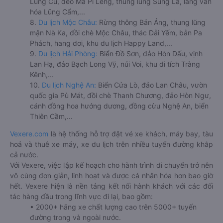
Lũng Cú, đèo Mã Pí Lèng, thung lũng Sủng Là, làng văn
hóa Lũng Cẩm,...
8.
Du lịch Mộc Châu:
Rừng thông Bản Áng, thung lũng
mận Nà Ka, đồi chè Mộc Châu, thác Dải Yếm, bản Pa
Phách, hang dơi, khu du lịch Happy Land,...
9.
Du lịch Hải Phòng:
Biển Đồ Sơn, đảo Hòn Dấu, vịnh
Lan Hạ, đảo Bạch Long Vỹ, núi Voi, khu di tích Tràng
Kênh,...
10.
Du lịch Nghệ An:
Biển Cửa Lò, đảo Lan Châu, vườn
quốc gia Pù Mát, đồi chè Thanh Chương, đảo Hòn Ngư,
cánh đồng hoa hướng dương, đồng cừu Nghệ An, biển
Thiên Cầm,...
Vexere.com
là hệ thống hỗ trợ đặt vé xe khách, máy bay, tàu
hoả và thuê xe máy, xe du lịch trên nhiều tuyến đường khắp
cả nước.
Với Vexere, việc lập kế hoạch cho hành trình di chuyển trở nên
vô cùng đơn giản, linh hoạt và được cá nhân hóa hơn bao giờ
hết. Vexere hiện là nền tảng kết nối hành khách với các đối
tác hàng đầu trong lĩnh vực đi lại, bao gồm:
• 2000+ hãng xe chất lượng cao trên 5000+ tuyến
đường trong và ngoài nước.