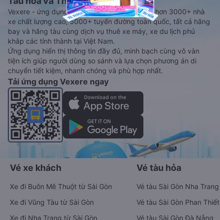
Tàu hoả và Thuê xe
Vexere - ứng dụng đặt vé đa phương tiện với hơn 3000+ nhà
xe chất lượng cao, 5000+ tuyến đường toàn quốc, tất cả hãng
bay và hãng tàu cùng dịch vụ thuê xe máy, xe du lịch phủ
khắp các tỉnh thành tại Việt Nam.
Ứng dụng hiển thị thông tin đầy đủ, minh bạch cùng vô vàn
tiện ích giúp người dùng so sánh và lựa chọn phương án di
chuyển tiết kiệm, nhanh chóng và phù hợp nhất.
Tải ứng dụng Vexere ngay
Vé xe khách
Vé tàu hỏa
Xe đi Buôn Mê Thuột từ Sài Gòn
Vé tàu Sài Gòn Nha Trang
Xe đi Vũng Tàu từ Sài Gòn
Vé tàu Sài Gòn Phan Thiết
Xe đi Nha Trang từ Sài Gòn
Vé tàu Sài Gòn Đà Nẵng