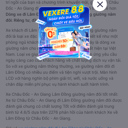
trí ngồi của bạn và chương trình khuyến mãi, giá vé Xe Châu
Đốc - An Giang đi Lâm Đồng limousine này có thể sẽ rẻ hơn
Dòng xe đi Lâm Đồng từ Châu Đốc - An Giang giường nằm
đôi: Riêng tư, đầy đủ tiện nghi
Xe khách đi Lâm Đồng từ Châu Đốc - An Giang giường nằm
đôi là loại xe đặc biệt. Với mỗi giường được thiết kế như một
phòng ngủ khách sạn sang trọng, hiện đại. Đây là dòng xe
giường nằm cho cặp đôi đi Lâm Đồng mới xuất hiện tại Việt
Nam. Loại xe giường nằm đôi ra đời nhằm đáp ứng yêu cầu
ngày càng cao của khách hàng về chất lượng dịch vụ vận tải.
So với xe giường nằm thông thường, xe giường nằm đôi đi
Lâm Đồng có nhiều ưu điểm và tiện nghi vượt trội. Màn hình
LCD với hàng nghìn bộ phim giải trí, wifi, và nước uống và
chăn đắp miễn phí phục vụ hành khách suốt hành trình.
Xe Châu Đốc - An Giang Lâm Đồng giường nằm đôi tốt nhất:
Xe từ Châu Đốc - An Giang đi Lâm Đồng giường nằm đôi được
đánh giá chung có chất lượng Tốt với điểm đánh giá trung
bình từ 4.6/5 dựa trên 2276 phản hồi của hành khách Xe về
Lâm Đồng từ Châu Đốc - An Giang.