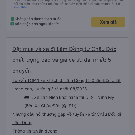
nước ngoài nên phức tạp hơn chúng tôi tưởng. Nhưng phụ xe đã gọi điện và
gửi địa điểm cho chúng tôi. Sau đó, anh ấy đích thân đi giúp chúng tôi. Đó là
lần đầu tiên đi xe giường nằm với hai đứa trẻ nhỏ khá thú vị. Chúng tôi không
Xem thêm
chắc chắn khi nào xe sẽ dừng lại để nghỉ hoặc ăn uống. Tôi rất ngạc nhiên
khi xe dừng lại lúc nửa đêm ở Cần Thơ và mọi người xuống xe ăn. Khi đến
điểm dừng, họ đánh thức chúng tôi dậy và đảm bảo chúng tôi đã sẵn sàng.
Không cần thanh toán trước
Xem giá
Nhìn chung, đó là một trải nghiệm tốt. Mỗi giường đều có gối và chăn, và đủ
Xác nhận chỗ ngay lập tức
chỗ cho 1 người lớn và 1 trẻ em nằm thoải mái.
Đặt mua vé xe đi Lâm Đồng từ Châu Đốc
chất lượng cao và giá vé ưu đãi nhất: 5
chuyến
Tư vấn TOP 1 xe khách đi Lâm Đồng từ Châu Đốc chất
lượng cao, uy tín, giá rẻ nhất 08/2026
🚌 1. Xe Tân Niên khởi hành tại QL91, Vĩnh Mỹ
(Bến Xe Châu Đốc (QL91))
Những câu hỏi thường gặp về tuyến xe từ Châu Đốc đi
Lâm Đồng
Thông tin tuyến đường