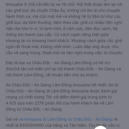
limousine 9 chỗ cải tiến từ xe 16 chỗ. Nội thất được làm lại với
các ghế bọc da chuẩn Châu Âu, không chỉ êm ái cho chuyến
hành trình xa, mà còn mát mẻ và không hề bị hầm bí như các
ghế bọc da bình thường. Kèm theo các ghế có nhiều tiện nghi
hiện đại như ti-vi, tủ lạnh mini, ổ cắm usb, đèn đọc sách, hệ
thống âm thanh cao cấp. Có vách ngăn riêng biệt giữa
khoang lái và khoang hành khách. Khoảng cách giữa các ghế
ngồi rất thoải mái, không nhồi nhét. Luôn đáp ứng được nhu
cầu về sang trọng, thoải mái và tiện nghi trong việc di chuyển.
Đây là loại xe Châu Đốc - An Giang Lâm Đồng có hỗ trợ
đón/trả tận nơi miễn phí tại nội thành Châu Đốc - An Giang và
nội thành Lâm Đồng, rất thuận tiện cho du khách.
Xe Châu Đốc - An Giang Lâm Đồng limousine tốt nhất: Xe từ
Châu Đốc - An Giang đi Lâm Đồng limousine được đánh giá
chung có chất lượng Tốt với điểm đánh giá trung bình từ
4.6/5 dựa trên 2276 phản hồi của hành khách Xe về Lâm
Đồng từ Châu Đốc - An Giang.
Giá vé
xe limousine đi Lâm Đồng từ Châu Đốc - An Giang
rẻ
nhất là 850000VND của hãng xe Tân Niên. Tùy thuộc vào vị