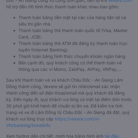
Đốc - An Giang cũng vô cùng đơn giản, tiện lợi khi
Vexere.com
hỗ trợ đến 06 hình thức thanh toán khác nhau bao gồm:
Thanh toán bằng tiền mặt tại các cửa hàng tiện lợi và
siêu thị gần nhà.
Thanh toán bằng thẻ thanh toán quốc tế (Visa, Master
Card, JCB).
Thanh toán bằng thẻ ATM đã đăng ký thanh toán trực
tuyến (Internet Banking).
Thanh toán bằng hình thức chuyển khoản ngân hàng.
Bên cạnh đó, quý khách cũng có thể thanh toán vé
thông qua các ví Momo, ZaloPay, AirPay, VNPay,…
Sau khi thanh toán vé xe khách Châu Đốc - An Giang Lâm
Đồng thành công, Vexere sẽ gửi tin nhắn/email xác nhận
thành công đến số điện thoại/email mà quý khách đã đăng
ký. Đến ngày đi, quý khách vui lòng có mặt tại điểm đón trước
30 phút giờ khởi hành để chuẩn bị lên xe. Để kiểm tra tình
trạng vé xe đi Lâm Đồng từ Châu Đốc - An Giang đã đặt, quý
khách vui lòng truy cập
https://vexere.com/vi-
VN/booking/ticketinfo
Xem hướng dẫn chi tiết, minh họa bằng hình ảnh
tại đây.