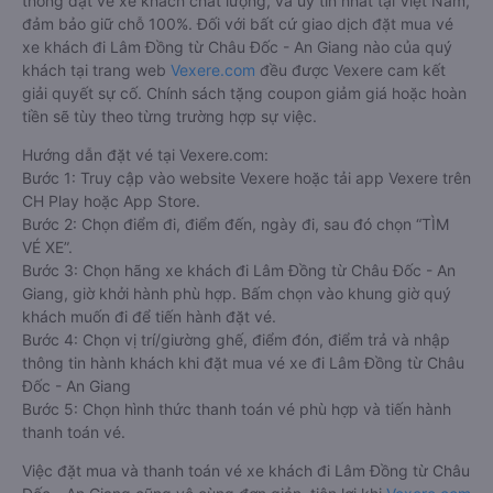
thống đặt vé xe khách chất lượng, và uy tín nhất tại Việt Nam,
đảm bảo giữ chỗ 100%. Đối với bất cứ giao dịch đặt mua vé
xe khách đi Lâm Đồng từ Châu Đốc - An Giang nào của quý
khách tại trang web
Vexere.com
đều được Vexere cam kết
giải quyết sự cố. Chính sách tặng coupon giảm giá hoặc hoàn
tiền sẽ tùy theo từng trường hợp sự việc.
Hướng dẫn đặt vé tại Vexere.com:
Bước 1: Truy cập vào website Vexere hoặc tải app Vexere trên
CH Play hoặc App Store.
Bước 2: Chọn điểm đi, điểm đến, ngày đi, sau đó chọn “TÌM
VÉ XE”.
Bước 3: Chọn hãng xe khách đi Lâm Đồng từ Châu Đốc - An
Giang, giờ khởi hành phù hợp. Bấm chọn vào khung giờ quý
khách muốn đi để tiến hành đặt vé.
Bước 4: Chọn vị trí/giường ghế, điểm đón, điểm trả và nhập
thông tin hành khách khi đặt mua vé xe đi Lâm Đồng từ Châu
Đốc - An Giang
Bước 5: Chọn hình thức thanh toán vé phù hợp và tiến hành
thanh toán vé.
Việc đặt mua và thanh toán vé xe khách đi Lâm Đồng từ Châu