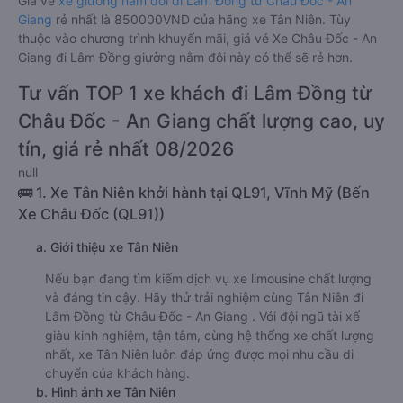
Giá vé
xe giường nằm đôi đi Lâm Đồng từ Châu Đốc - An
Giang
rẻ nhất là 850000VND của hãng xe Tân Niên. Tùy
thuộc vào chương trình khuyến mãi, giá vé Xe Châu Đốc - An
Giang đi Lâm Đồng giường nằm đôi này có thể sẽ rẻ hơn.
Tư vấn TOP 1 xe khách đi Lâm Đồng từ
Châu Đốc - An Giang chất lượng cao, uy
tín, giá rẻ nhất 08/2026
null
🚌 1. Xe Tân Niên khởi hành tại QL91, Vĩnh Mỹ (Bến
Xe Châu Đốc (QL91))
a. Giới thiệu xe Tân Niên
Nếu bạn đang tìm kiếm dịch vụ xe limousine chất lượng
và đáng tin cậy. Hãy thử trải nghiệm cùng Tân Niên đi
Lâm Đồng từ Châu Đốc - An Giang . Với đội ngũ tài xế
giàu kinh nghiệm, tận tâm, cùng hệ thống xe chất lượng
nhất, xe Tân Niên luôn đáp ứng được mọi nhu cầu di
chuyển của khách hàng.
b. Hình ảnh xe Tân Niên