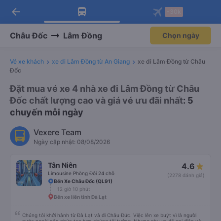
arrow_back
Tải app Vexere ngay!
Tải app Vexere
-30k
Mở app
Mở app
Nhận ưu đãi thành viên độc
-30k/ghế khi đặt vé máy bay qua
quyền
app
Châu Đốc
Lâm Đồng
Chọn ngày
Vé xe khách
xe đi Lâm Đồng từ An Giang
xe đi Lâm Đồng từ Châu
Đốc
Đặt mua vé xe 4 nhà xe đi Lâm Đồng từ Châu
Đốc chất lượng cao và giá vé ưu đãi nhất
: 5
chuyến mỗi ngày
Vexere Team
Ngày cập nhật: 08/08/2026
Tân Niên
4.6
Limousine Phòng Đôi 24 chỗ
(2278 đánh giá)
Bến Xe Châu Đốc (QL91)
12 giờ 10 phút
Bến xe liên tỉnh Đà Lạt
Chúng tôi khởi hành từ Đà Lạt và đi Châu Đức. Việc lên xe buýt vì là người