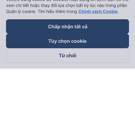
xem chi tiết hoặc thay đổi lựa chọn bất kỳ lúc nào trong phần
Quản lý cookie. Tìm hiểu thêm trong
Chính sách Cookie
.
Chấp nhận tất cả
Tùy chọn cookie
Từ chối
Theo dõi chúng tôi trên
Facebook
Tiktok
Youtube
Công ty TNHH Thương Mại Dịch Vụ Vexere
Địa chỉ đăng ký kinh doanh: 8C Chữ Đồng Tử, Phường Tân
Sơn Nhất, TP. Hồ Chí Minh, Việt Nam
Địa chỉ
:
Lầu 2, toà nhà H3 Circo Hoàng Diệu, 384 Hoàng Diệu,
Phường Khánh Hội, TP Hồ Chí Minh, Việt Nam
Tầng 3, toà nhà 101 Láng Hạ, 101 Láng Hạ, Phường Láng, TP.
Hà Nội, Việt Nam