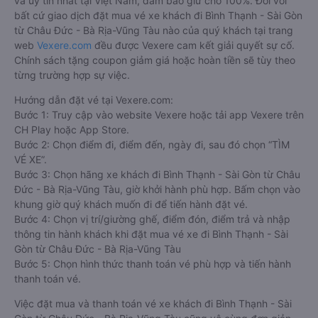
và uy tín nhất tại Việt Nam, đảm bảo giữ chỗ 100%. Đối với
bất cứ giao dịch đặt mua vé xe khách đi Bình Thạnh - Sài Gòn
từ Châu Đức - Bà Rịa-Vũng Tàu nào của quý khách tại trang
web
Vexere.com
đều được Vexere cam kết giải quyết sự cố.
Chính sách tặng coupon giảm giá hoặc hoàn tiền sẽ tùy theo
từng trường hợp sự việc.
Hướng dẫn đặt vé tại Vexere.com:
Bước 1: Truy cập vào website Vexere hoặc tải app Vexere trên
CH Play hoặc App Store.
Bước 2: Chọn điểm đi, điểm đến, ngày đi, sau đó chọn “TÌM
VÉ XE”.
Bước 3: Chọn hãng xe khách đi Bình Thạnh - Sài Gòn từ Châu
Đức - Bà Rịa-Vũng Tàu, giờ khởi hành phù hợp. Bấm chọn vào
khung giờ quý khách muốn đi để tiến hành đặt vé.
Bước 4: Chọn vị trí/giường ghế, điểm đón, điểm trả và nhập
thông tin hành khách khi đặt mua vé xe đi Bình Thạnh - Sài
Gòn từ Châu Đức - Bà Rịa-Vũng Tàu
Bước 5: Chọn hình thức thanh toán vé phù hợp và tiến hành
thanh toán vé.
Việc đặt mua và thanh toán vé xe khách đi Bình Thạnh - Sài