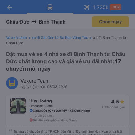
arrow_back
Tải app Vexere ngay!
Tải app Vexere
1.735
k
-30k
Mở app
Mở app
Nhận ưu đãi thành viên độc
-30k/ghế khi đặt vé máy bay qua
quyền
app
Châu Đức
Bình Thạnh
Chọn ngày
Vé xe khách
xe đi Sài Gòn từ Bà Rịa-Vũng Tàu
xe đi Bình Thạnh từ
Châu Đức
Đặt mua vé xe 4 nhà xe đi Bình Thạnh từ Châu
Đức chất lượng cao và giá vé ưu đãi nhất
: 17
chuyến mỗi ngày
Vexere Team
Ngày cập nhật: 08/08/2026
Huy Hoàng
4.5
Limousine 9 chỗ
(3082 đánh giá)
Châu Đức (Chợ Đức Mỹ - Xã Suối Nghệ)
2 giờ 55 phút
Đối diện văn phòng Hàng Xanh
Tôi vừa có chuyến đi từ TP.HCM đến Vũng Tàu với hãng Huy Hoàng, và trải