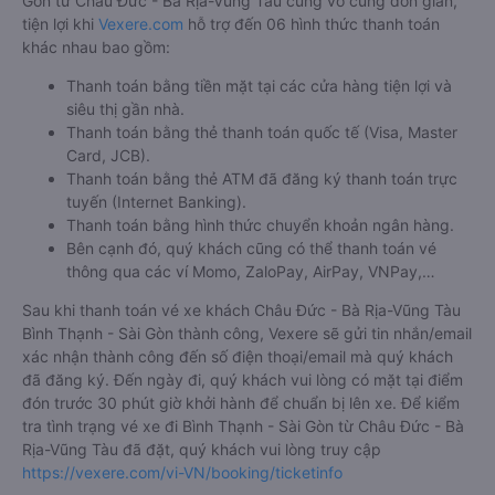
Gòn từ Châu Đức - Bà Rịa-Vũng Tàu cũng vô cùng đơn giản,
tiện lợi khi
Vexere.com
hỗ trợ đến 06 hình thức thanh toán
khác nhau bao gồm:
Thanh toán bằng tiền mặt tại các cửa hàng tiện lợi và
siêu thị gần nhà.
Thanh toán bằng thẻ thanh toán quốc tế (Visa, Master
Card, JCB).
Thanh toán bằng thẻ ATM đã đăng ký thanh toán trực
tuyến (Internet Banking).
Thanh toán bằng hình thức chuyển khoản ngân hàng.
Bên cạnh đó, quý khách cũng có thể thanh toán vé
thông qua các ví Momo, ZaloPay, AirPay, VNPay,…
Sau khi thanh toán vé xe khách Châu Đức - Bà Rịa-Vũng Tàu
Bình Thạnh - Sài Gòn thành công, Vexere sẽ gửi tin nhắn/email
xác nhận thành công đến số điện thoại/email mà quý khách
đã đăng ký. Đến ngày đi, quý khách vui lòng có mặt tại điểm
đón trước 30 phút giờ khởi hành để chuẩn bị lên xe. Để kiểm
tra tình trạng vé xe đi Bình Thạnh - Sài Gòn từ Châu Đức - Bà
Rịa-Vũng Tàu đã đặt, quý khách vui lòng truy cập
https://vexere.com/vi-VN/booking/ticketinfo