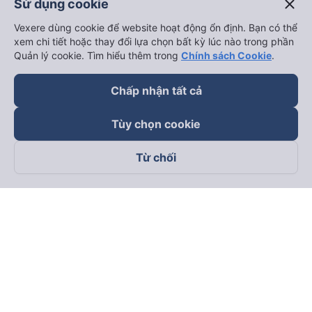
close
Sử dụng cookie
Vexere dùng cookie để website hoạt động ổn định. Bạn có thể
xem chi tiết hoặc thay đổi lựa chọn bất kỳ lúc nào trong phần
Quản lý cookie. Tìm hiểu thêm trong
Chính sách Cookie
.
Chấp nhận tất cả
Tùy chọn cookie
Từ chối
Theo dõi chúng tôi trên
Facebook
Tiktok
Youtube
Công ty TNHH Thương Mại Dịch Vụ Vexere
Địa chỉ đăng ký kinh doanh: 8C Chữ Đồng Tử, Phường Tân
Sơn Nhất, TP. Hồ Chí Minh, Việt Nam
Địa chỉ
:
Lầu 2, toà nhà H3 Circo Hoàng Diệu, 384 Hoàng Diệu,
Phường Khánh Hội, TP Hồ Chí Minh, Việt Nam