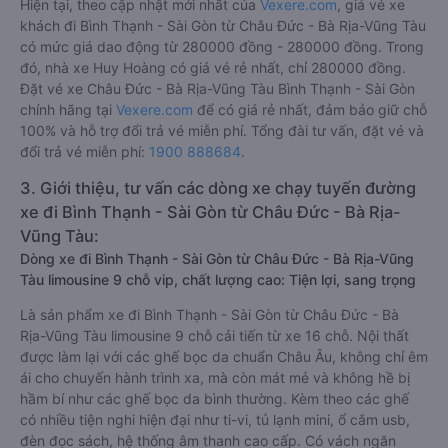
Hiện tại, theo cập nhật mới nhất của
Vexere.com
, giá vé xe
khách đi Bình Thạnh - Sài Gòn từ Châu Đức - Bà Rịa-Vũng Tàu
có mức giá dao động từ 280000 đồng - 280000 đồng. Trong
đó, nhà xe Huy Hoàng có giá vé rẻ nhất, chỉ 280000 đồng.
Đặt vé xe Châu Đức - Bà Rịa-Vũng Tàu Bình Thạnh - Sài Gòn
chính hãng tại
Vexere.com
để có giá rẻ nhất, đảm bảo giữ chỗ
100% và hỗ trợ đổi trả vé miễn phí. Tổng đài tư vấn, đặt vé và
đổi trả vé miễn phí:
1900 888684
.
3. Giới thiệu, tư vấn các dòng xe chạy tuyến đường
xe đi Bình Thạnh - Sài Gòn từ Châu Đức - Bà Rịa-
Vũng Tàu:
Dòng xe đi Bình Thạnh - Sài Gòn từ Châu Đức - Bà Rịa-Vũng
Tàu limousine 9 chỗ vip, chất lượng cao: Tiện lợi, sang trọng
Là sản phẩm xe đi Bình Thạnh - Sài Gòn từ Châu Đức - Bà
Rịa-Vũng Tàu limousine 9 chỗ cải tiến từ xe 16 chỗ. Nội thất
được làm lại với các ghế bọc da chuẩn Châu Âu, không chỉ êm
ái cho chuyến hành trình xa, mà còn mát mẻ và không hề bị
hầm bí như các ghế bọc da bình thường. Kèm theo các ghế
có nhiều tiện nghi hiện đại như ti-vi, tủ lạnh mini, ổ cắm usb,
đèn đọc sách, hệ thống âm thanh cao cấp. Có vách ngăn