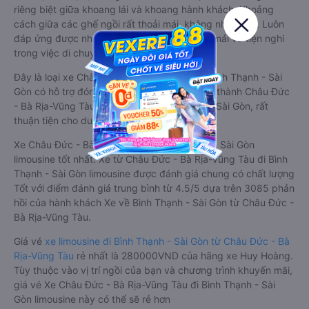
riêng biệt giữa khoang lái và khoang hành khách. Khoảng
cách giữa các ghế ngồi rất thoải mái, không nhồi nhét. Luôn
đáp ứng được nhu cầu về sang trọng, thoải mái và tiện nghi
trong việc di chuyển.
Đây là loại xe Châu Đức - Bà Rịa-Vũng Tàu Bình Thạnh - Sài
Gòn có hỗ trợ đón/trả tận nơi miễn phí tại nội thành Châu Đức
- Bà Rịa-Vũng Tàu và nội thành Bình Thạnh - Sài Gòn, rất
thuận tiện cho du khách.
Xe Châu Đức - Bà Rịa-Vũng Tàu Bình Thạnh - Sài Gòn
limousine tốt nhất: Xe từ Châu Đức - Bà Rịa-Vũng Tàu đi Bình
Thạnh - Sài Gòn limousine được đánh giá chung có chất lượng
Tốt với điểm đánh giá trung bình từ 4.5/5 dựa trên 3085 phản
hồi của hành khách Xe về Bình Thạnh - Sài Gòn từ Châu Đức -
Bà Rịa-Vũng Tàu.
Giá vé
xe limousine đi Bình Thạnh - Sài Gòn từ Châu Đức - Bà
Rịa-Vũng Tàu
rẻ nhất là 280000VND của hãng xe Huy Hoàng.
Tùy thuộc vào vị trí ngồi của bạn và chương trình khuyến mãi,
giá vé Xe Châu Đức - Bà Rịa-Vũng Tàu đi Bình Thạnh - Sài
Gòn limousine này có thể sẽ rẻ hơn