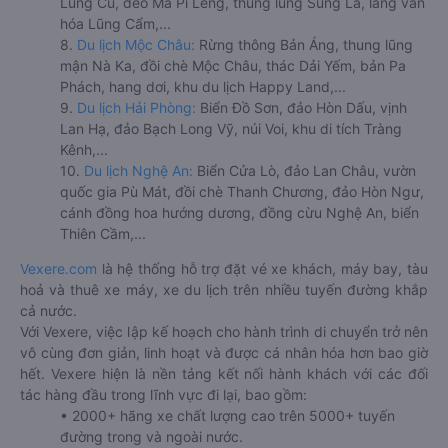
Lũng Cú, đèo Mã Pí Lèng, thung lũng Sủng Là, làng văn
hóa Lũng Cẩm,...
8.
Du lịch Mộc Châu:
Rừng thông Bản Áng, thung lũng
mận Nà Ka, đồi chè Mộc Châu, thác Dải Yếm, bản Pa
Phách, hang dơi, khu du lịch Happy Land,...
9.
Du lịch Hải Phòng:
Biển Đồ Sơn, đảo Hòn Dấu, vịnh
Lan Hạ, đảo Bạch Long Vỹ, núi Voi, khu di tích Tràng
Kênh,...
10.
Du lịch Nghệ An:
Biển Cửa Lò, đảo Lan Châu, vườn
quốc gia Pù Mát, đồi chè Thanh Chương, đảo Hòn Ngư,
cánh đồng hoa hướng dương, đồng cừu Nghệ An, biển
Thiên Cầm,...
Vexere.com
là hệ thống hỗ trợ đặt vé xe khách, máy bay, tàu
hoả và thuê xe máy, xe du lịch trên nhiều tuyến đường khắp
cả nước.
Với Vexere, việc lập kế hoạch cho hành trình di chuyển trở nên
vô cùng đơn giản, linh hoạt và được cá nhân hóa hơn bao giờ
hết. Vexere hiện là nền tảng kết nối hành khách với các đối
tác hàng đầu trong lĩnh vực đi lại, bao gồm:
• 2000+ hãng xe chất lượng cao trên 5000+ tuyến
đường trong và ngoài nước.