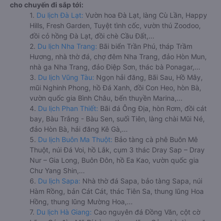
cho chuyến đi sắp tới:
1.
Du lịch Đà Lạt:
Vườn hoa Đà Lạt, làng Cù Lần, Happy
Hills, Fresh Garden, Tuyệt tình cốc, vườn thú Zoodoo,
đồi cỏ hồng Đà Lạt, đồi chè Cầu Đất,...
2.
Du lịch Nha Trang:
Bãi biển Trần Phú, tháp Trầm
Hương, nhà thờ đá, chợ đêm Nha Trang, đảo Hòn Mun,
nhà ga Nha Trang, đảo Điệp Sơn, thác bà Ponagar,...
3.
Du lịch Vũng Tàu:
Ngọn hải đăng, Bãi Sau, Hồ Mây,
mũi Nghinh Phong, hồ Đá Xanh, đồi Con Heo, hòn Bà,
vườn quốc gia Bình Châu, bến thuyền Marina,...
4.
Du lịch Phan Thiết:
Bãi đá Ông Địa, hòn Rơm, đồi cát
bay, Bàu Trắng - Bàu Sen, suối Tiên, làng chài Mũi Né,
đảo Hòn Bà, hải đăng Kê Gà,...
5.
Du lịch Buôn Ma Thuột:
Bảo tàng cà phê Buôn Mê
Thuột, núi Đá Voi, hồ Lắk, cụm 3 thác Dray Sap – Dray
Nur – Gia Long, Buôn Đôn, hồ Ea Kao, vườn quốc gia
Chư Yang Shin,...
6.
Du lịch Sapa:
Nhà thờ đá Sapa, bảo tàng Sapa, núi
Hàm Rồng, bản Cát Cát, thác Tiên Sa, thung lũng Hoa
Hồng, thung lũng Mường Hoa,...
7.
Du lịch Hà Giang:
Cao nguyên đá Đồng Văn, cột cờ