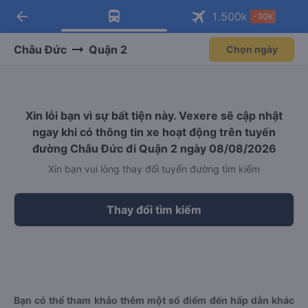
arrow_back
Tải app Vexere ngay!
Tải app Vexere
1.500
k
-30k
Mở app
Mở app
Nhận ưu đãi thành viên độc
-30k/ghế khi đặt vé máy bay qua
quyền
app
Châu Đức
Quận 2
Chọn ngày
Xin lỗi bạn vì sự bất tiện này. Vexere sẽ cập nhật
ngay khi có thông tin xe hoạt động trên tuyến
đường Châu Đức đi Quận 2 ngày 08/08/2026
Xin bạn vui lòng thay đổi tuyến đường tìm kiếm
Thay đổi tìm kiếm
Bạn có thể tham khảo thêm một số điểm đến hấp dẫn khác