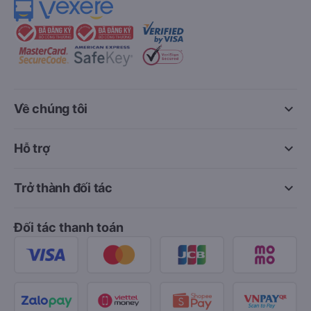
keyboard_arrow_down
Về chúng tôi
keyboard_arrow_down
Hỗ trợ
keyboard_arrow_down
Trở thành đối tác
Đối tác thanh toán