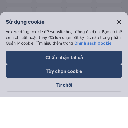
close
Sử dụng cookie
Vexere dùng cookie để website hoạt động ổn định. Bạn có thể
xem chi tiết hoặc thay đổi lựa chọn bất kỳ lúc nào trong phần
Quản lý cookie. Tìm hiểu thêm trong
Chính sách Cookie
.
Chấp nhận tất cả
Tùy chọn cookie
Từ chối
Theo dõi chúng tôi trên
Facebook
Tiktok
Youtube
Công ty TNHH Thương Mại Dịch Vụ Vexere