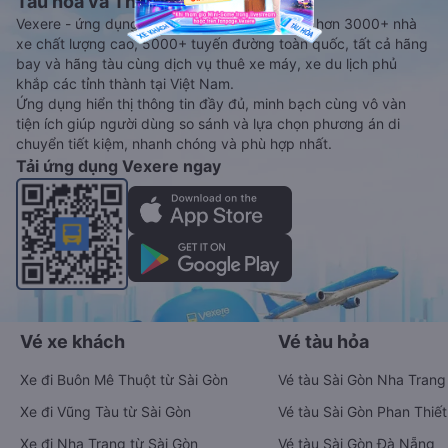
Tàu hoả và Thuê xe
Vexere - ứng dụng đặt vé đa phương tiện với hơn 3000+ nhà
xe chất lượng cao, 5000+ tuyến đường toàn quốc, tất cả hãng
bay và hãng tàu cùng dịch vụ thuê xe máy, xe du lịch phủ
khắp các tỉnh thành tại Việt Nam.
Ứng dụng hiển thị thông tin đầy đủ, minh bạch cùng vô vàn
tiện ích giúp người dùng so sánh và lựa chọn phương án di
chuyển tiết kiệm, nhanh chóng và phù hợp nhất.
Tải ứng dụng Vexere ngay
Vé xe khách
Vé tàu hỏa
Xe đi Buôn Mê Thuột từ Sài Gòn
Vé tàu Sài Gòn Nha Trang
Xe đi Vũng Tàu từ Sài Gòn
Vé tàu Sài Gòn Phan Thiết
Xe đi Nha Trang từ Sài Gòn
Vé tàu Sài Gòn Đà Nẵng