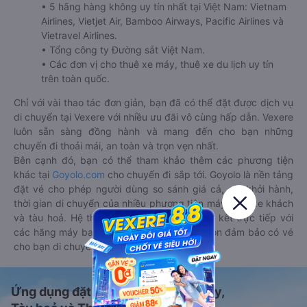
• 5 hãng hàng không uy tín nhất tại Việt Nam: Vietnam
Airlines, Vietjet Air, Bamboo Airways, Pacific Airlines và
Vietravel Airlines.
• Tổng công ty Đường sắt Việt Nam.
• Các đơn vị cho thuê xe máy, thuê xe du lịch uy tín
trên toàn quốc.
Chỉ với vài thao tác đơn giản, bạn đã có thể đặt được dịch vụ
di chuyển tại Vexere với nhiều ưu đãi vô cùng hấp dẫn. Vexere
luôn sẵn sàng đồng hành và mang đến cho bạn những
chuyến đi thoải mái, an toàn và trọn vẹn nhất.
Bên cạnh đó, bạn có thể tham khảo thêm các phương tiện
khác tại
Goyolo.com
cho chuyến đi sắp tới. Goyolo là nền tảng
đặt vé cho phép người dùng so sánh giá cả, giờ khởi hành,
thời gian di chuyển của nhiều phương tiện máy bay, xe khách
và tàu hoả. Hệ thống của Goyolo được liên kết trực tiếp với
các hãng máy bay, xe khách và tàu hoả, luôn đảm bảo có vé
cho bạn di chuyển.
Ứng dụng đặt vé Xe khách, Máy bay,