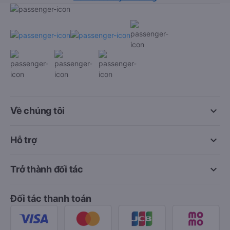
keyboard_arrow_down
Về chúng tôi
keyboard_arrow_down
Hỗ trợ
keyboard_arrow_down
Trở thành đối tác
Đối tác thanh toán