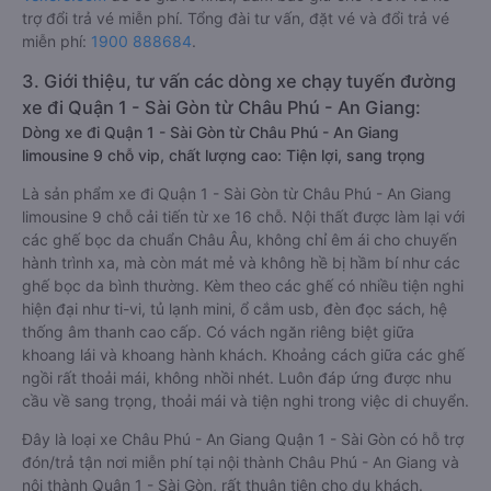
trợ đổi trả vé miễn phí. Tổng đài tư vấn, đặt vé và đổi trả vé
miễn phí:
1900 888684
.
3. Giới thiệu, tư vấn các dòng xe chạy tuyến đường
xe đi Quận 1 - Sài Gòn từ Châu Phú - An Giang:
Dòng xe đi Quận 1 - Sài Gòn từ Châu Phú - An Giang
limousine 9 chỗ vip, chất lượng cao: Tiện lợi, sang trọng
Là sản phẩm xe đi Quận 1 - Sài Gòn từ Châu Phú - An Giang
limousine 9 chỗ cải tiến từ xe 16 chỗ. Nội thất được làm lại với
các ghế bọc da chuẩn Châu Âu, không chỉ êm ái cho chuyến
hành trình xa, mà còn mát mẻ và không hề bị hầm bí như các
ghế bọc da bình thường. Kèm theo các ghế có nhiều tiện nghi
hiện đại như ti-vi, tủ lạnh mini, ổ cắm usb, đèn đọc sách, hệ
thống âm thanh cao cấp. Có vách ngăn riêng biệt giữa
khoang lái và khoang hành khách. Khoảng cách giữa các ghế
ngồi rất thoải mái, không nhồi nhét. Luôn đáp ứng được nhu
cầu về sang trọng, thoải mái và tiện nghi trong việc di chuyển.
Đây là loại xe Châu Phú - An Giang Quận 1 - Sài Gòn có hỗ trợ
đón/trả tận nơi miễn phí tại nội thành Châu Phú - An Giang và
nội thành Quận 1 - Sài Gòn, rất thuận tiện cho du khách.