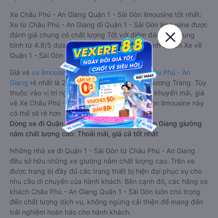
Xe Châu Phú - An Giang Quận 1 - Sài Gòn limousine tốt nhất:
Xe từ Châu Phú - An Giang đi Quận 1 - Sài Gòn limousine được
đánh giá chung có chất lượng Tốt với điểm đánh giá trung
bình từ 4.8/5 dựa trên 3966 phản hồi của hành khách Xe về
Quận 1 - Sài Gòn từ Châu Phú - An Giang.
Giá vé
xe limousine đi Quận 1 - Sài Gòn từ Châu Phú - An
Giang
rẻ nhất là 230000VND của hãng xe Phương Trang. Tùy
thuộc vào vị trí ngồi của bạn và chương trình khuyến mãi, giá
vé Xe Châu Phú - An Giang đi Quận 1 - Sài Gòn limousine này
có thể sẽ rẻ hơn
Dòng xe đi Quận 1 - Sài Gòn từ Châu Phú - An Giang giường
nằm chất lượng cao: Thoải mái, giá cả tốt nhất
Những nhà xe đi Quận 1 - Sài Gòn từ Châu Phú - An Giang
đều sở hữu những xe giường nằm chất lượng cao. Trên xe
được trang bị đầy đủ các trang thiết bị hiện đại phục vụ cho
nhu cầu di chuyển của hành khách. Bên cạnh đó, các hãng xe
khách Châu Phú - An Giang Quận 1 - Sài Gòn luôn chú trọng
đến chất lượng dịch vụ, không ngừng cải thiện để mang đến
trải nghiệm hoàn hảo cho hành khách.