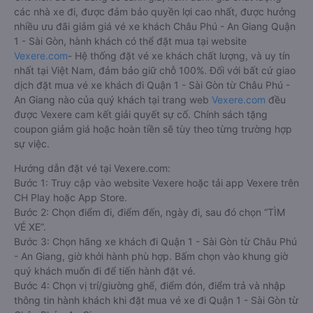
các nhà xe đi, được đảm bảo quyền lợi cao nhất, được hưởng
nhiều ưu đãi giảm giá vé xe khách Châu Phú - An Giang Quận
1 - Sài Gòn, hành khách có thể đặt mua tại website
Vexere.com
- Hệ thống đặt vé xe khách chất lượng, và uy tín
nhất tại Việt Nam, đảm bảo giữ chỗ 100%. Đối với bất cứ giao
dịch đặt mua vé xe khách đi Quận 1 - Sài Gòn từ Châu Phú -
An Giang nào của quý khách tại trang web
Vexere.com
đều
được Vexere cam kết giải quyết sự cố. Chính sách tặng
coupon giảm giá hoặc hoàn tiền sẽ tùy theo từng trường hợp
sự việc.
Hướng dẫn đặt vé tại Vexere.com:
Bước 1: Truy cập vào website Vexere hoặc tải app Vexere trên
CH Play hoặc App Store.
Bước 2: Chọn điểm đi, điểm đến, ngày đi, sau đó chọn “TÌM
VÉ XE”.
Bước 3: Chọn hãng xe khách đi Quận 1 - Sài Gòn từ Châu Phú
- An Giang, giờ khởi hành phù hợp. Bấm chọn vào khung giờ
quý khách muốn đi để tiến hành đặt vé.
Bước 4: Chọn vị trí/giường ghế, điểm đón, điểm trả và nhập
thông tin hành khách khi đặt mua vé xe đi Quận 1 - Sài Gòn từ