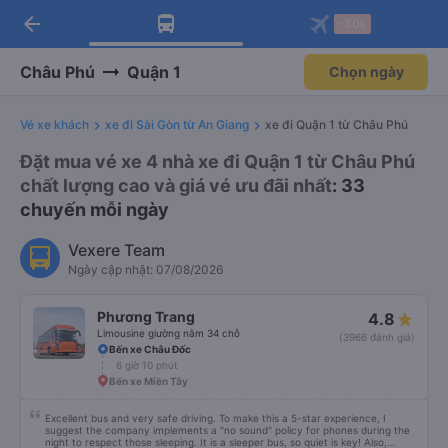
arrow_back
Tải app Vexere ngay!
Tải app Vexere
-30k
Mở app
Mở app
Nhận ưu đãi thành viên độc
-30k/ghế khi đặt vé máy bay qua
quyền
app
Châu Phú
Quận 1
Chọn ngày
Vé xe khách
xe đi Sài Gòn từ An Giang
xe đi Quận 1 từ Châu Phú
Đặt mua vé xe 4 nhà xe đi Quận 1 từ Châu Phú
chất lượng cao và giá vé ưu đãi nhất
: 33
chuyến mỗi ngày
Vexere Team
Ngày cập nhật: 07/08/2026
Phương Trang
4.8
Limousine giường nằm 34 chỗ
(3966 đánh giá)
Bến xe Châu Đốc
6 giờ 10 phút
Bến xe Miền Tây
Excellent bus and very safe driving. To make this a 5-star experience, I
suggest the company implements a "no sound" policy for phones during the
night to respect those sleeping. It is a sleeper bus, so quiet is key! Also,