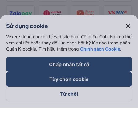
close
Sử dụng cookie
Vexere dùng cookie để website hoạt động ổn định. Bạn có thể
xem chi tiết hoặc thay đổi lựa chọn bất kỳ lúc nào trong phần
Quản lý cookie. Tìm hiểu thêm trong
Chính sách Cookie
.
Chấp nhận tất cả
Tùy chọn cookie
Từ chối
Theo dõi chúng tôi trên
Facebook
Tiktok
Youtube