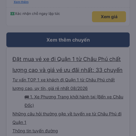
please display the Wi-Fi password clearly inside the cabin for convenience. I
Xem thêm
would definitely ride with them again! -------------- ​ Xe chất lượng tốt và
tài xế lái xe rất an toàn. Để dịch vụ hoàn hảo hơn, tôi góp ý nhà xe nên có
quy định rõ ràng về việc giữ im lặng (tắt âm thanh điện thoại) vào ban đêm
Xác nhận chỗ ngay lập tức
Xem giá
để tránh làm phiền hành khách khác ngủ. Ngoài ra, nhà xe nên dán sẵn mật
khẩu Wi-Fi trong xe để hành khách dễ dàng sử dụng. Tôi vẫn sẽ tiếp tục ủng
hộ nhà xe trong tương lai!
Xem thêm chuyến
Đặt mua vé xe đi Quận 1 từ Châu Phú chất
lượng cao và giá vé ưu đãi nhất: 33 chuyến
Tư vấn TOP 1 xe khách đi Quận 1 từ Châu Phú chất
lượng cao, uy tín, giá rẻ nhất 08/2026
🚌 1. Xe Phương Trang khởi hành tại (Bến xe Châu
Đốc)
Những câu hỏi thường gặp về tuyến xe từ Châu Phú đi
Quận 1
Thông tin tuyến đường