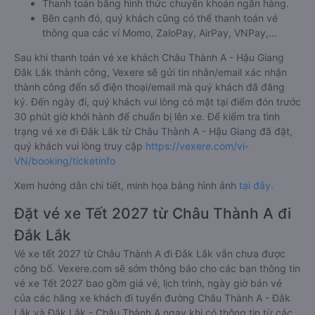
Thanh toán bằng hình thức chuyển khoản ngân hàng.
Bên cạnh đó, quý khách cũng có thể thanh toán vé
thông qua các ví Momo, ZaloPay, AirPay, VNPay,…
Sau khi thanh toán vé xe khách Châu Thành A - Hậu Giang
Đắk Lắk thành công, Vexere sẽ gửi tin nhắn/email xác nhận
thành công đến số điện thoại/email mà quý khách đã đăng
ký. Đến ngày đi, quý khách vui lòng có mặt tại điểm đón trước
30 phút giờ khởi hành để chuẩn bị lên xe. Để kiểm tra tình
trạng vé xe đi Đắk Lắk từ Châu Thành A - Hậu Giang đã đặt,
quý khách vui lòng truy cập
https://vexere.com/vi-
VN/booking/ticketinfo
Xem hướng dẫn chi tiết, minh họa bằng hình ảnh
tại đây.
Đặt vé xe Tết 2027 từ Châu Thành A đi
Đắk Lắk
Vé xe tết 2027 từ Châu Thành A đi Đắk Lắk vẫn chưa được
công bố. Vexere.com sẽ sớm thông báo cho các bạn thông tin
vé xe Tết 2027 bao gồm giá vé, lịch trình, ngày giờ bán vé
của các hãng xe khách đi tuyến đường Châu Thành A - Đắk
Lắk và Đắk Lắk - Châu Thành A ngay khi có thông tin từ các