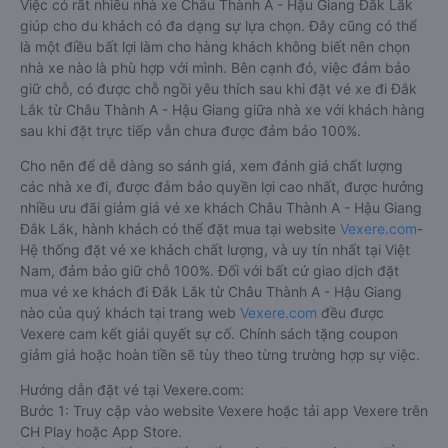
Việc có rất nhiều nhà xe Châu Thành A - Hậu Giang Đắk Lắk
giúp cho du khách có đa dạng sự lựa chọn. Đây cũng có thể
là một điều bất lợi làm cho hàng khách không biết nên chọn
nhà xe nào là phù hợp với mình. Bên cạnh đó, việc đảm bảo
giữ chỗ, có được chỗ ngồi yêu thích sau khi đặt vé xe đi Đắk
Lắk từ Châu Thành A - Hậu Giang giữa nhà xe với khách hàng
sau khi đặt trực tiếp vẫn chưa được đảm bảo 100%.
Cho nên để dễ dàng so sánh giá, xem đánh giá chất lượng
các nhà xe đi, được đảm bảo quyền lợi cao nhất, được hưởng
nhiều ưu đãi giảm giá vé xe khách Châu Thành A - Hậu Giang
Đắk Lắk, hành khách có thể đặt mua tại website
Vexere.com
-
Hệ thống đặt vé xe khách chất lượng, và uy tín nhất tại Việt
Nam, đảm bảo giữ chỗ 100%. Đối với bất cứ giao dịch đặt
mua vé xe khách đi Đắk Lắk từ Châu Thành A - Hậu Giang
nào của quý khách tại trang web
Vexere.com
đều được
Vexere cam kết giải quyết sự cố. Chính sách tặng coupon
giảm giá hoặc hoàn tiền sẽ tùy theo từng trường hợp sự việc.
Hướng dẫn đặt vé tại Vexere.com:
Bước 1: Truy cập vào website Vexere hoặc tải app Vexere trên
CH Play hoặc App Store.