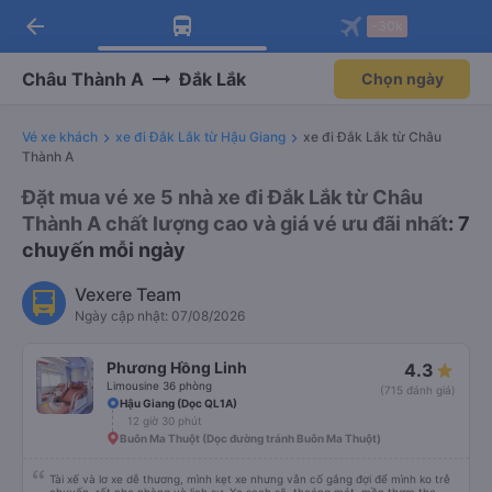
arrow_back
Tải app Vexere ngay!
Tải app Vexere
-30k
Mở app
Mở app
Nhận ưu đãi thành viên độc
-30k/ghế khi đặt vé máy bay qua
quyền
app
Châu Thành A
Đắk Lắk
Chọn ngày
Vé xe khách
xe đi Đắk Lắk từ Hậu Giang
xe đi Đắk Lắk từ Châu
Thành A
Đặt mua vé xe 5 nhà xe đi Đắk Lắk từ Châu
Thành A chất lượng cao và giá vé ưu đãi nhất
: 7
chuyến mỗi ngày
Vexere Team
Ngày cập nhật: 07/08/2026
Phương Hồng Linh
4.3
Limousine 36 phòng
(715 đánh giá)
Hậu Giang (Dọc QL1A)
12 giờ 30 phút
Buôn Ma Thuột (Dọc đường tránh Buôn Ma Thuột)
Tài xế và lơ xe dễ thương, mình kẹt xe nhưng vẫn cố gắng đợi để mình ko trễ