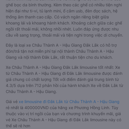
ghế bọc da bình thường. Kèm theo các ghế có nhiều tiện nghi
hiện đại như ti-vi, tủ lạnh mini, ổ cắm usb, đèn đọc sách, hệ
thống âm thanh cao cấp. Có vách ngăn riêng biệt giữa
khoang lái và khoang hành khách. Khoảng cách giữa các ghế
ngồi rất thoải mái, không nhồi nhét. Luôn đáp ứng được nhu
cầu về sang trọng, thoải mái và tiện nghi trong việc di chuyển.
Đây là loại xe Châu Thành A - Hậu Giang Đắk Lắk có hỗ trợ
đón/trả tận nơi miễn phí tại nội thành Châu Thành A - Hậu
Giang và nội thành Đắk Lắk, rất thuận tiện cho du khách.
Xe Châu Thành A - Hậu Giang Đắk Lắk limousine tốt nhất: Xe
từ Châu Thành A - Hậu Giang đi Đắk Lắk limousine được đánh
giá chung có chất lượng Tốt với điểm đánh giá trung bình từ
4.3/5 dựa trên 712 phản hồi của hành khách Xe về Đắk Lắk từ
Châu Thành A - Hậu Giang.
Giá vé
xe limousine đi Đắk Lắk từ Châu Thành A - Hậu Giang
rẻ nhất là 400000VND của hãng xe Phương Hồng Linh. Tùy
thuộc vào vị trí ngồi của bạn và chương trình khuyến mãi, giá
vé Xe Châu Thành A - Hậu Giang đi Đắk Lắk limousine này có
thể sẽ rẻ hơn