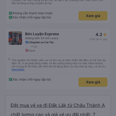
chuyến, rất nhẹ nhàng và lịch sự. Xe sạch sẽ, thoáng mát, mền thơm tho.
Rất hài lòng trong chuyến đi này
Không cần thanh toán trước
Xem giá
Xác nhận chỗ ngay lập tức
Bốn Luyện Express
4.2
Giường nằm 34 chỗ Luxury
(548 đánh giá)
Cổng bến xe Cái Tắc
14 giờ
Eakar
Trải nghiệm tốt Nhân viên vui vẻ lịch sự và thân thiện Giờ đến có trễ hơn dự
định 1h, vì xe phải dừng nhiều và lên xuống hàng hóa và rước hành khách,
nói chung là tối thấy yên tâm khi sử dụng dịch vụ của nhà xe này, và sẽ ủng
hộ và giới thiệu cho người thân sử dụng dịch vụ của nhà xe này
Xem thêm
Xác nhận chỗ ngay lập tức
Xem giá
Đặt mua vé xe đi Đắk Lắk từ Châu Thành A
chất lượng cao và giá vé ưu đãi nhất: 7