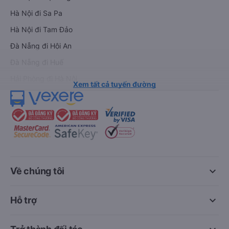
Hà Nội đi Sa Pa
Hà Nội đi Tam Đảo
Đà Nẵng đi Hội An
Đà Nẵng đi Huế
Hải Phòng đi Hà Nội
Xem tất cả tuyến đường
keyboard_arrow_down
Về chúng tôi
keyboard_arrow_down
Hỗ trợ