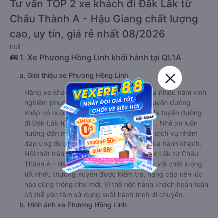
Tư vấn TOP 2 xe khách đi Đắk Lắk từ
Châu Thành A - Hậu Giang chất lượng
cao, uy tín, giá rẻ nhất 08/2026
null
🚌 1. Xe Phương Hồng Linh khởi hành tại QL1A
a. Giới thiệu xe Phương Hồng Linh
Hãng xe khách Phương Hồng Linh có khá nhiều năm kinh
nghiệm phục vụ hành khách trên nhiều tuyến đường
khắp cả nước. Trong số đó, nổi bật nhất là tuyến đường
đi Đắk Lắk từ Châu Thành A - Hậu Giang . Nhà xe luôn
hướng đến mục tiêu cải thiện chất lượng dịch vụ nhằm
đáp ứng được nhu cầu ngày càng cao của hành khách.
Nội thất trên xe Phương Hồng Linh đi Đắk Lắk từ Châu
Thành A - Hậu Giang được nhà xe đầu tư với chất lượng
tốt nhất, thường xuyên được kiểm tra, nâng cấp nên lúc
nào cũng trông như mới. Vì thế nên hành khách hoàn toàn
có thể yên tâm sử dụng suốt hành trình di chuyển.
b. Hình ảnh xe Phương Hồng Linh