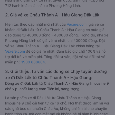
Hậu Giang Đắk Lắk tốt nhất tuyến được đánh giá 4.3/5 bởi
712 hành khách là nhà xe Phương Hồng Linh.
2. Giá vé xe Châu Thành A - Hậu Giang Đắk Lắk
Hiện tại, theo cập nhật mới nhất của
Vexere.com
, giá vé xe
khách đi Đắk Lắk từ Châu Thành A - Hậu Giang có mức giá
dao động từ 400000 đồng - 480000 đồng. Trong đó, nhà xe
Phương Hồng Linh có giá vé rẻ nhất, chỉ 400000 đồng. Đặt
vé xe Châu Thành A - Hậu Giang Đắk Lắk chính hãng tại
Vexere.com
để có giá rẻ nhất, đảm bảo giữ chỗ 100% và hỗ
trợ đổi trả vé miễn phí. Tổng đài tư vấn, đặt vé và đổi trả vé
miễn phí:
1900 888684
.
3. Giới thiệu, tư vấn các dòng xe chạy tuyến đường
xe đi Đắk Lắk từ Châu Thành A - Hậu Giang:
Dòng xe đi Đắk Lắk từ Châu Thành A - Hậu Giang limousine 9
chỗ vip, chất lượng cao: Tiện lợi, sang trọng
Là sản phẩm xe đi Đắk Lắk từ Châu Thành A - Hậu Giang
limousine 9 chỗ cải tiến từ xe 16 chỗ. Nội thất được làm lại với
các ghế bọc da chuẩn Châu Âu, không chỉ êm ái cho chuyến
hành trình xa, mà còn mát mẻ và không hề bị hầm bí như các