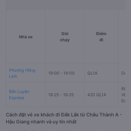
Giờ
Điểm
Nhà xe
chạy
đi
Phương Hồng
19:00 - 19:00
QL1A
Dọc 
Linh
Bến 
Bốn Luyện
18:25 - 18:25
420 QL1A
Văn 
Express
Đắk 
Cách đặt vé xe khách đi Đắk Lắk từ Châu Thành A -
Hậu Giang nhanh và uy tín nhất