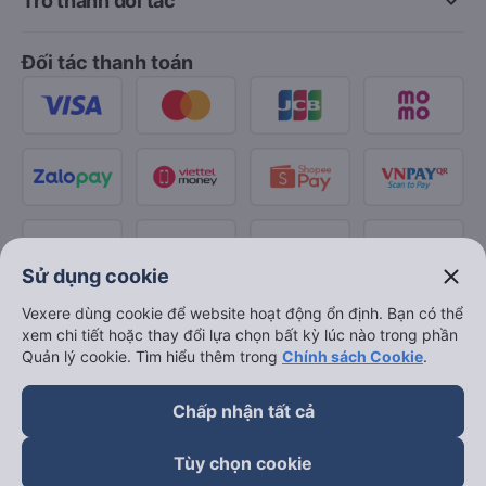
keyboard_arrow_down
Trở thành đối tác
Đối tác thanh toán
close
Sử dụng cookie
Vexere dùng cookie để website hoạt động ổn định. Bạn có thể
xem chi tiết hoặc thay đổi lựa chọn bất kỳ lúc nào trong phần
Quản lý cookie. Tìm hiểu thêm trong
Chính sách Cookie
.
Chấp nhận tất cả
Tùy chọn cookie