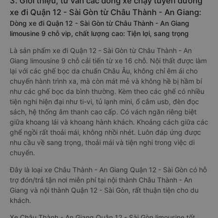
3. Giới thiệu, tư vấn các dòng xe chạy tuyến đường
xe đi Quận 12 - Sài Gòn từ Châu Thành - An Giang:
Dòng xe đi Quận 12 - Sài Gòn từ Châu Thành - An Giang
limousine 9 chỗ vip, chất lượng cao: Tiện lợi, sang trọng
Là sản phẩm xe đi Quận 12 - Sài Gòn từ Châu Thành - An
Giang limousine 9 chỗ cải tiến từ xe 16 chỗ. Nội thất được làm
lại với các ghế bọc da chuẩn Châu Âu, không chỉ êm ái cho
chuyến hành trình xa, mà còn mát mẻ và không hề bị hầm bí
như các ghế bọc da bình thường. Kèm theo các ghế có nhiều
tiện nghi hiện đại như ti-vi, tủ lạnh mini, ổ cắm usb, đèn đọc
sách, hệ thống âm thanh cao cấp. Có vách ngăn riêng biệt
giữa khoang lái và khoang hành khách. Khoảng cách giữa các
ghế ngồi rất thoải mái, không nhồi nhét. Luôn đáp ứng được
nhu cầu về sang trọng, thoải mái và tiện nghi trong việc di
chuyển.
Đây là loại xe Châu Thành - An Giang Quận 12 - Sài Gòn có hỗ
trợ đón/trả tận nơi miễn phí tại nội thành Châu Thành - An
Giang và nội thành Quận 12 - Sài Gòn, rất thuận tiện cho du
khách.
Xe Châu Thành - An Giang Quận 12 - Sài Gòn limousine tốt