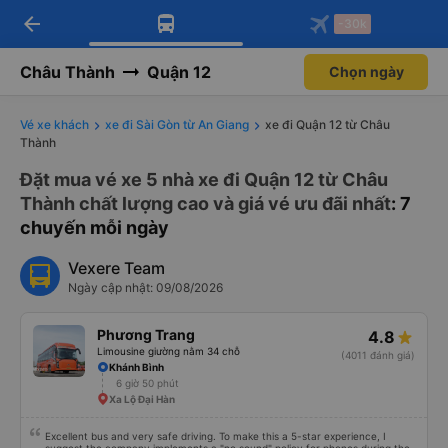
arrow_back
Tải app Vexere ngay!
Tải app Vexere
-30k
Mở app
Mở app
Nhận ưu đãi thành viên độc
-30k/ghế khi đặt vé máy bay qua
quyền
app
Châu Thành
Quận 12
Chọn ngày
Vé xe khách
xe đi Sài Gòn từ An Giang
xe đi Quận 12 từ Châu
Thành
Đặt mua vé xe 5 nhà xe đi Quận 12 từ Châu
Thành chất lượng cao và giá vé ưu đãi nhất
: 7
chuyến mỗi ngày
Vexere Team
Ngày cập nhật: 09/08/2026
Phương Trang
4.8
Limousine giường nằm 34 chỗ
(4011 đánh giá)
Khánh Bình
6 giờ 50 phút
Xa Lộ Đại Hàn
Excellent bus and very safe driving. To make this a 5-star experience, I