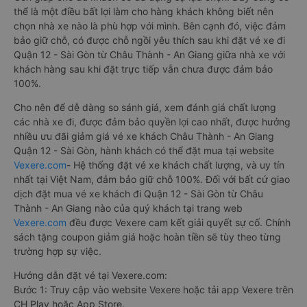
thể là một điều bất lợi làm cho hàng khách không biết nên
chọn nhà xe nào là phù hợp với mình. Bên cạnh đó, việc đảm
bảo giữ chỗ, có được chỗ ngồi yêu thích sau khi đặt vé xe đi
Quận 12 - Sài Gòn từ Châu Thành - An Giang giữa nhà xe với
khách hàng sau khi đặt trực tiếp vẫn chưa được đảm bảo
100%.
Cho nên để dễ dàng so sánh giá, xem đánh giá chất lượng
các nhà xe đi, được đảm bảo quyền lợi cao nhất, được hưởng
nhiều ưu đãi giảm giá vé xe khách Châu Thành - An Giang
Quận 12 - Sài Gòn, hành khách có thể đặt mua tại website
Vexere.com
- Hệ thống đặt vé xe khách chất lượng, và uy tín
nhất tại Việt Nam, đảm bảo giữ chỗ 100%. Đối với bất cứ giao
dịch đặt mua vé xe khách đi Quận 12 - Sài Gòn từ Châu
Thành - An Giang nào của quý khách tại trang web
Vexere.com
đều được Vexere cam kết giải quyết sự cố. Chính
sách tặng coupon giảm giá hoặc hoàn tiền sẽ tùy theo từng
trường hợp sự việc.
Hướng dẫn đặt vé tại Vexere.com:
Bước 1: Truy cập vào website Vexere hoặc tải app Vexere trên
CH Play hoặc App Store.