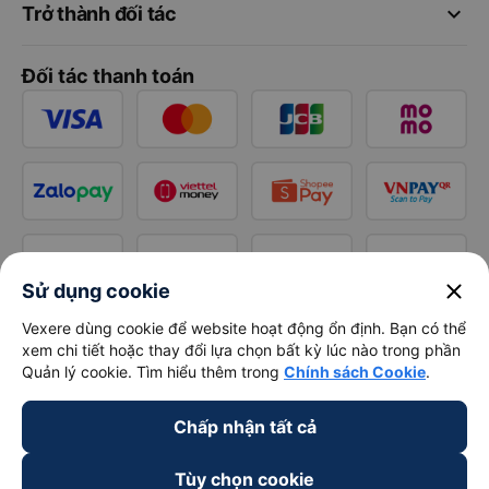
keyboard_arrow_down
Trở thành đối tác
Đối tác thanh toán
close
Sử dụng cookie
Vexere dùng cookie để website hoạt động ổn định. Bạn có thể
xem chi tiết hoặc thay đổi lựa chọn bất kỳ lúc nào trong phần
Quản lý cookie. Tìm hiểu thêm trong
Chính sách Cookie
.
Chấp nhận tất cả
Tùy chọn cookie