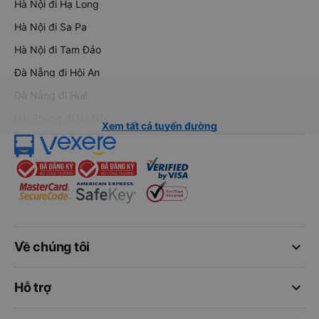
Hà Nội đi Hạ Long
Hà Nội đi Sa Pa
Hà Nội đi Tam Đảo
Đà Nẵng đi Hội An
Đà Nẵng đi Huế
Hải Phòng đi Hà Nội
Xem tất cả tuyến đường
keyboard_arrow_down
Về chúng tôi
keyboard_arrow_down
Hỗ trợ