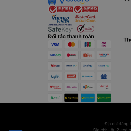
Đối tác thanh toán
Th
Địa chỉ đăng
Địa chỉ
:
Lầu 2, toà 