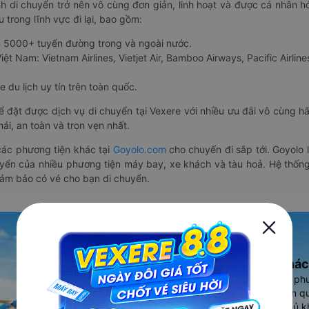
nh di chuyển trở nên vô cùng đơn giản, linh hoạt và được cá nhân h
 trong lĩnh vực đi lại, bao gồm:
n 5000+ tuyến đường trong và ngoài nước.
ệt Nam: Vietnam Airlines, Vietjet Air, Bamboo Airways, Pacific Airlines
 du lịch uy tín trên toàn quốc.
thể đặt được dịch vụ di chuyển tại Vexere với nhiều ưu đãi vô cùng 
i, an toàn và trọn vẹn nhất.
ác phương tiện khác tại
Goyolo.com
cho chuyến đi sắp tới. Goyolo
huyển của nhiều phương tiện máy bay, xe khách và tàu hoả. Hệ thống
đảm bảo có vé cho bạn di chuyển.
Ứng dụng đặt vé Xe khác
Vexere - ứng dụng đặt vé đa ph
cao, 5000+ tuyến đường toàn qu
vụ thuê xe máy, xe du lịch phủ k