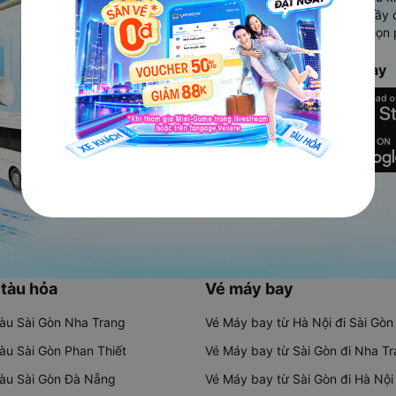
Ứng dụng hiển thị thông tin đầy 
người dùng so sánh và lựa chọn 
chóng và phù hợp nhất.
Tải ứng dụng Vexere ngay
 tàu hỏa
Vé máy bay
tàu Sài Gòn Nha Trang
Vé Máy bay từ Hà Nội đi Sài Gòn
tàu Sài Gòn Phan Thiết
Vé Máy bay từ Sài Gòn đi Nha T
tàu Sài Gòn Đà Nẵng
Vé Máy bay từ Sài Gòn đi Hà Nội