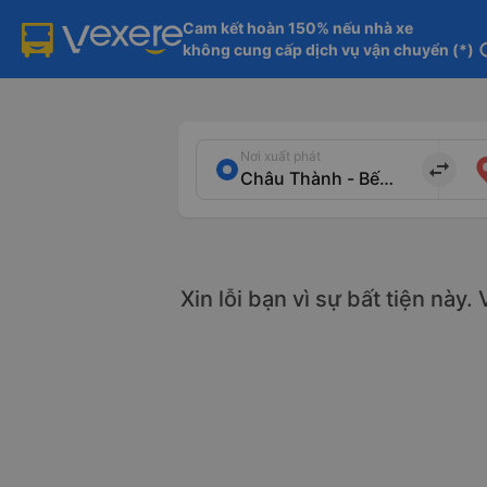
Cam kết hoàn 150% nếu nhà xe

không cung cấp dịch vụ vận chuyển (*)
in
Nơi xuất phát
import_export
Xin lỗi bạn vì sự bất tiện này