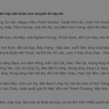
n hấp dẫn khác cho chuyến đi sắp tới:
ng Cù Lần, Happy Hills, Fresh Garden, Tuyệt tình cốc, vườn thú Zoodo
Phú, tháp Trầm Hương, nhà thờ đá, chợ đêm Nha Trang, đảo Hòn Mun,
Bãi Sau, Hồ Mây, mũi Nghinh Phong, hồ Đá Xanh, đồi Con Heo, hòn B
 hòn Rơm, đồi cát bay, Bàu Trắng - Bàu Sen, suối Tiên, làng chài Mũi
à phê Buôn Mê Thuột, núi Đá Voi, hồ Lắk, cụm 3 thác Dray Sap – Dra
o tàng Sapa, núi Hàm Rồng, bản Cát Cát, thác Tiên Sa, thung lũng 
ng Văn, cột cờ Lũng Cú, đèo Mã Pí Lèng, thung lũng Sủng Là, làng 
Áng, thung lũng mận Nà Ka, đồi chè Mộc Châu, thác Dải Yếm, bản P
o Hòn Dấu, vịnh Lan Hạ, đảo Bạch Long Vỹ, núi Voi, khu di tích Tràng
ảo Lan Châu, vườn quốc gia Pù Mát, đồi chè Thanh Chương, đảo Hò
hách, máy bay, tàu hoả và thuê xe máy, xe du lịch trên nhiều tuyến 