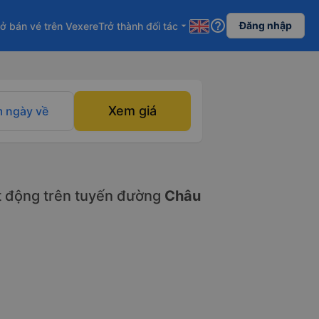
help_outline
Đăng nhập
ở bán vé trên Vexere
Trở thành đối tác
arrow_drop_down
Xem giá
 ngày về
 động trên tuyến đường
Châu