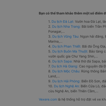
Bạn có thể tham khảo thêm một số điểm đế
1.
Du lịch Đà Lạt:
Vườn hoa Đà Lạt, là
2.
Du lịch Nha Trang:
Bãi biển Trần 
Ponagar,...
3.
Du lịch Vũng Tàu:
Ngọn hải đăng, 
Marina,...
4.
Du lịch Phan Thiết:
Bãi đá Ông Địa,
5.
Du lịch Buôn Ma Thuột:
Bảo tàng c
vườn quốc gia Chư Yang Shin,...
6.
Du lịch Sapa:
Nhà thờ đá Sapa, bả
7.
Du lịch Hà Giang:
Cao nguyên đá Đồ
8.
Du lịch Mộc Châu:
Rừng thông Bản 
Land,...
9.
Du lịch Hải Phòng:
Biển Đồ Sơn, đả
10.
Du lịch Nghệ An:
Biển Cửa Lò, đ
cừu Nghệ An, biển Thiên Cầm,...
Vexere.com
là hệ thống hỗ trợ đặt vé xe k