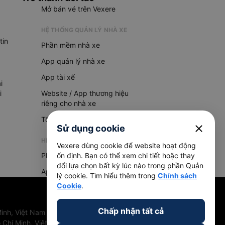
Mở bán vé trên Vexere
HỆ THỐNG QUẢN LÝ NHÀ XE
tin
Phần mềm nhà xe
App quản lý nhà xe
App tài xế
i
i
Website / App thương hiệu
riêng cho nhà xe
Tổng đài AI
close
Sử dụng cookie
HỆ THỐNG QUẢN LÝ HÀNG HOÁ
Vexere dùng cookie để website hoạt động
Phần mềm quản lý hàng hoá
ổn định. Bạn có thể xem chi tiết hoặc thay
đổi lựa chọn bất kỳ lúc nào trong phần Quản
App quản lý hàng hoá
lý cookie. Tìm hiểu thêm trong
Chính sách
Cookie
.
Chấp nhận tất cả
inh, Việt Nam
 Chí Minh, Việt Nam