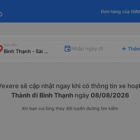
Đơn hàng của tôi
M
fo
Nơi đến
add
Nhập ngày đi
Thêm
. Vexere sẽ cập nhật ngay khi có thông tin xe
hoạt
Thành đi Bình Thạnh
ngày
08/08/2026
Xin bạn vui lòng thay đổi tuyến đường tìm kiếm