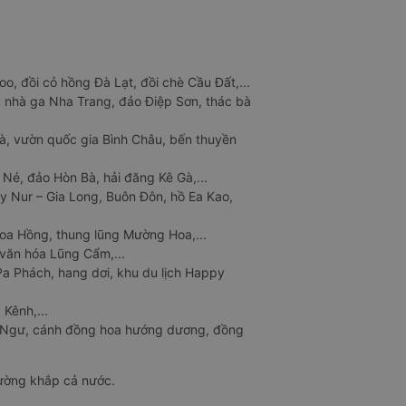
o, đồi cỏ hồng Đà Lạt, đồi chè Cầu Đất,...
 nhà ga Nha Trang, đảo Điệp Sơn, thác bà
à, vườn quốc gia Bình Châu, bến thuyền
 Né, đảo Hòn Bà, hải đăng Kê Gà,...
y Nur – Gia Long, Buôn Đôn, hồ Ea Kao,
Hoa Hồng, thung lũng Mường Hoa,...
văn hóa Lũng Cẩm,...
a Phách, hang dơi, khu du lịch Happy
 Kênh,...
n Ngư, cánh đồng hoa hướng dương, đồng
đường khắp cả nước.