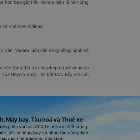
óa hơn bao giờ hết. Vexere hiện là nền tảng
 và Vietravel Airlines.
hấp dẫn. Vexere luôn sẵn sàng đồng hành và
 là nền tảng đặt vé cho phép người dùng so
 của Goyolo được liên kết trực tiếp với các
h, Máy bay, Tàu hoả và Thuê xe
ương tiện với hơn 3000+ nhà xe chất lượng
ốc, tất cả hãng bay và hãng tàu cùng dịch
hắp các tỉnh thành tại Việt Nam.