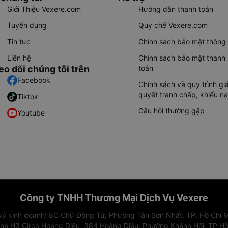
Giới Thiệu Vexere.com
Hướng dẫn thanh toán
Tuyển dụng
Quy chế Vexere.com
Tin tức
Chính sách bảo mật thông 
Liên hệ
Chính sách bảo mật thanh
eo dõi chúng tôi trên
toán
Facebook
Chính sách và quy trình giả
quyết tranh chấp, khiếu nạ
Tiktok
Câu hỏi thường gặp
Youtube
Công ty TNHH Thương Mại Dịch Vụ Vexere
 ký kinh doanh: 8C Chữ Đồng Tử, Phường Tân Sơn Nhất, TP. Hồ Chí M
nhà H3 Circo Hoàng Diệu, 384 Hoàng Diệu, Phường Khánh Hội, TP Hồ