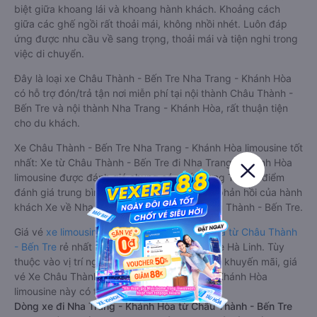
biệt giữa khoang lái và khoang hành khách. Khoảng cách
giữa các ghế ngồi rất thoải mái, không nhồi nhét. Luôn đáp
ứng được nhu cầu về sang trọng, thoải mái và tiện nghi trong
việc di chuyển.
Đây là loại xe Châu Thành - Bến Tre Nha Trang - Khánh Hòa
có hỗ trợ đón/trả tận nơi miễn phí tại nội thành Châu Thành -
Bến Tre và nội thành Nha Trang - Khánh Hòa, rất thuận tiện
cho du khách.
Xe Châu Thành - Bến Tre Nha Trang - Khánh Hòa limousine tốt
nhất: Xe từ Châu Thành - Bến Tre đi Nha Trang - Khánh Hòa
limousine được đánh giá chung có chất lượng Tốt với điểm
đánh giá trung bình từ 4.3/5 dựa trên 1429 phản hồi của hành
khách Xe về Nha Trang - Khánh Hòa từ Châu Thành - Bến Tre.
Giá vé
xe limousine đi Nha Trang - Khánh Hòa từ Châu Thành
- Bến Tre
rẻ nhất là 379000VND của hãng xe Hà Linh. Tùy
thuộc vào vị trí ngồi của bạn và chương trình khuyến mãi, giá
vé Xe Châu Thành - Bến Tre đi Nha Trang - Khánh Hòa
limousine này có thể sẽ rẻ hơn
Dòng xe đi Nha Trang - Khánh Hòa từ Châu Thành - Bến Tre