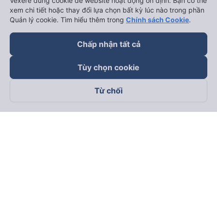
Vexere dùng cookie để website hoạt động ổn định. Bạn có thể
xem chi tiết hoặc thay đổi lựa chọn bất kỳ lúc nào trong phần
Quản lý cookie. Tìm hiểu thêm trong
Chính sách Cookie
.
Chấp nhận tất cả
Tùy chọn cookie
Từ chối
Theo dõi chúng tôi trên
Facebook
Tiktok
Youtube
Công ty TNHH Thương Mại Dịch Vụ Vexere
Địa chỉ đăng ký kinh doanh: 8C Chữ Đồng Tử, Phường Tân
Sơn Nhất, TP. Hồ Chí Minh, Việt Nam
Địa chỉ
:
Lầu 2, toà nhà H3 Circo Hoàng Diệu, 384 Hoàng Diệu,
Phường Khánh Hội, TP Hồ Chí Minh, Việt Nam
Tầng 3, toà nhà 101 Láng Hạ, 101 Láng Hạ, Phường Láng, TP.
Hà Nội, Việt Nam