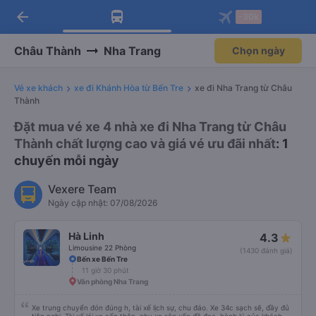
arrow_back
Tải app Vexere ngay!
Tải app Vexere
-30k
Mở app
Mở app
Nhận ưu đãi thành viên độc
-30k/ghế khi đặt vé máy bay qua
quyền
app
Châu Thành
Nha Trang
Chọn ngày
Vé xe khách
xe đi Khánh Hòa từ Bến Tre
xe đi Nha Trang từ Châu
Thành
Đặt mua vé xe 4 nhà xe đi Nha Trang từ Châu
Thành chất lượng cao và giá vé ưu đãi nhất
: 1
chuyến mỗi ngày
Vexere Team
Ngày cập nhật: 07/08/2026
Hà Linh
4.3
Limousine 22 Phòng
(1430 đánh giá)
Bến xe Bến Tre
11 giờ 30 phút
Văn phòng Nha Trang
Xe trung chuyển đón đúng h, tài xế lịch sự, chu đáo. Xe 34c sạch sẽ, đầy đủ