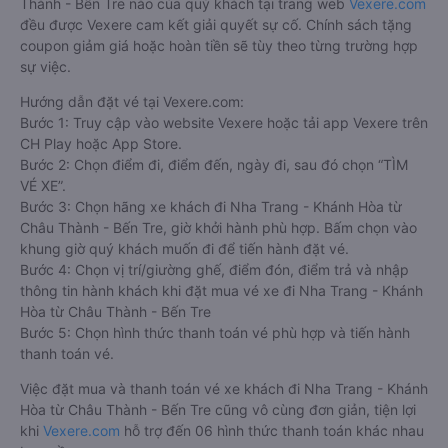
Thành - Bến Tre nào của quý khách tại trang web
Vexere.com
đều được Vexere cam kết giải quyết sự cố. Chính sách tặng
coupon giảm giá hoặc hoàn tiền sẽ tùy theo từng trường hợp
sự việc.
Hướng dẫn đặt vé tại Vexere.com:
Bước 1: Truy cập vào website Vexere hoặc tải app Vexere trên
CH Play hoặc App Store.
Bước 2: Chọn điểm đi, điểm đến, ngày đi, sau đó chọn “TÌM
VÉ XE”.
Bước 3: Chọn hãng xe khách đi Nha Trang - Khánh Hòa từ
Châu Thành - Bến Tre, giờ khởi hành phù hợp. Bấm chọn vào
khung giờ quý khách muốn đi để tiến hành đặt vé.
Bước 4: Chọn vị trí/giường ghế, điểm đón, điểm trả và nhập
thông tin hành khách khi đặt mua vé xe đi Nha Trang - Khánh
Hòa từ Châu Thành - Bến Tre
Bước 5: Chọn hình thức thanh toán vé phù hợp và tiến hành
thanh toán vé.
Việc đặt mua và thanh toán vé xe khách đi Nha Trang - Khánh
Hòa từ Châu Thành - Bến Tre cũng vô cùng đơn giản, tiện lợi
khi
Vexere.com
hỗ trợ đến 06 hình thức thanh toán khác nhau