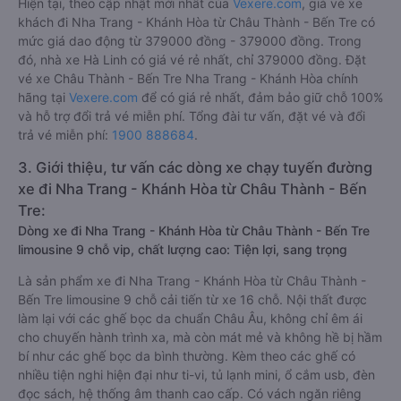
Hiện tại, theo cập nhật mới nhất của
Vexere.com
, giá vé xe
khách đi Nha Trang - Khánh Hòa từ Châu Thành - Bến Tre có
mức giá dao động từ 379000 đồng - 379000 đồng. Trong
đó, nhà xe Hà Linh có giá vé rẻ nhất, chỉ 379000 đồng. Đặt
vé xe Châu Thành - Bến Tre Nha Trang - Khánh Hòa chính
hãng tại
Vexere.com
để có giá rẻ nhất, đảm bảo giữ chỗ 100%
và hỗ trợ đổi trả vé miễn phí. Tổng đài tư vấn, đặt vé và đổi
trả vé miễn phí:
1900 888684
.
3. Giới thiệu, tư vấn các dòng xe chạy tuyến đường
xe đi Nha Trang - Khánh Hòa từ Châu Thành - Bến
Tre:
Dòng xe đi Nha Trang - Khánh Hòa từ Châu Thành - Bến Tre
limousine 9 chỗ vip, chất lượng cao: Tiện lợi, sang trọng
Là sản phẩm xe đi Nha Trang - Khánh Hòa từ Châu Thành -
Bến Tre limousine 9 chỗ cải tiến từ xe 16 chỗ. Nội thất được
làm lại với các ghế bọc da chuẩn Châu Âu, không chỉ êm ái
cho chuyến hành trình xa, mà còn mát mẻ và không hề bị hầm
bí như các ghế bọc da bình thường. Kèm theo các ghế có
nhiều tiện nghi hiện đại như ti-vi, tủ lạnh mini, ổ cắm usb, đèn
đọc sách, hệ thống âm thanh cao cấp. Có vách ngăn riêng