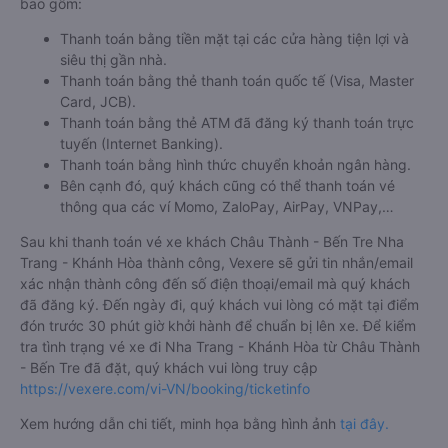
bao gồm:
Thanh toán bằng tiền mặt tại các cửa hàng tiện lợi và
siêu thị gần nhà.
Thanh toán bằng thẻ thanh toán quốc tế (Visa, Master
Card, JCB).
Thanh toán bằng thẻ ATM đã đăng ký thanh toán trực
tuyến (Internet Banking).
Thanh toán bằng hình thức chuyển khoản ngân hàng.
Bên cạnh đó, quý khách cũng có thể thanh toán vé
thông qua các ví Momo, ZaloPay, AirPay, VNPay,…
Sau khi thanh toán vé xe khách Châu Thành - Bến Tre Nha
Trang - Khánh Hòa thành công, Vexere sẽ gửi tin nhắn/email
xác nhận thành công đến số điện thoại/email mà quý khách
đã đăng ký. Đến ngày đi, quý khách vui lòng có mặt tại điểm
đón trước 30 phút giờ khởi hành để chuẩn bị lên xe. Để kiểm
tra tình trạng vé xe đi Nha Trang - Khánh Hòa từ Châu Thành
- Bến Tre đã đặt, quý khách vui lòng truy cập
https://vexere.com/vi-VN/booking/ticketinfo
Xem hướng dẫn chi tiết, minh họa bằng hình ảnh
tại đây.