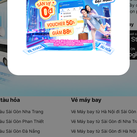
Ứng dụng hiển thị thông tin đầy 
người dùng so sánh và lựa chọn 
chóng và phù hợp nhất.
Tải ứng dụng Vexere ngay
 tàu hỏa
Vé máy bay
tàu Sài Gòn Nha Trang
Vé Máy bay từ Hà Nội đi Sài Gòn
tàu Sài Gòn Phan Thiết
Vé Máy bay từ Sài Gòn đi Nha T
tàu Sài Gòn Đà Nẵng
Vé Máy bay từ Sài Gòn đi Hà Nội