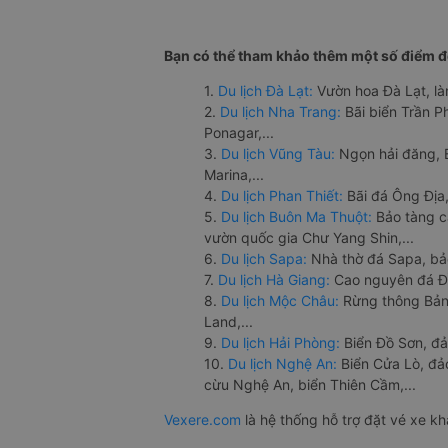
Bạn có thể tham khảo thêm một số điểm đế
1.
Du lịch Đà Lạt:
Vườn hoa Đà Lạt, là
2.
Du lịch Nha Trang:
Bãi biển Trần 
Ponagar,...
3.
Du lịch Vũng Tàu:
Ngọn hải đăng, 
Marina,...
4.
Du lịch Phan Thiết:
Bãi đá Ông Địa,
5.
Du lịch Buôn Ma Thuột:
Bảo tàng c
vườn quốc gia Chư Yang Shin,...
6.
Du lịch Sapa:
Nhà thờ đá Sapa, bả
7.
Du lịch Hà Giang:
Cao nguyên đá Đồ
8.
Du lịch Mộc Châu:
Rừng thông Bản 
Land,...
9.
Du lịch Hải Phòng:
Biển Đồ Sơn, đả
10.
Du lịch Nghệ An:
Biển Cửa Lò, đ
cừu Nghệ An, biển Thiên Cầm,...
Vexere.com
là hệ thống hỗ trợ đặt vé xe k