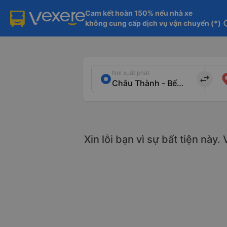
Cam kết hoàn 150% nếu nhà xe

không cung cấp dịch vụ vận chuyển (*)
in
Nơi xuất phát
import_export
Xin lỗi bạn vì sự bất tiện này