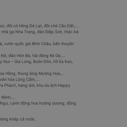
o, đồi cỏ hồng Đà Lạt, đồi chè Cầu Đất,...
 nhà ga Nha Trang, đảo Điệp Sơn, thác bà
à, vườn quốc gia Bình Châu, bến thuyền
 Né, đảo Hòn Bà, hải đăng Kê Gà,...
y Nur – Gia Long, Buôn Đôn, hồ Ea Kao,
Hoa Hồng, thung lũng Mường Hoa,...
văn hóa Lũng Cẩm,...
a Phách, hang dơi, khu du lịch Happy
 Kênh,...
n Ngư, cánh đồng hoa hướng dương, đồng
đường khắp cả nước.