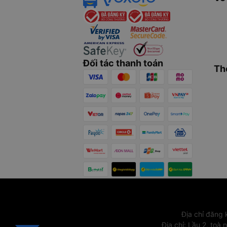
Đối tác thanh toán
Th
Địa chỉ đăng
Địa chỉ
:
Lầu 2, toà 