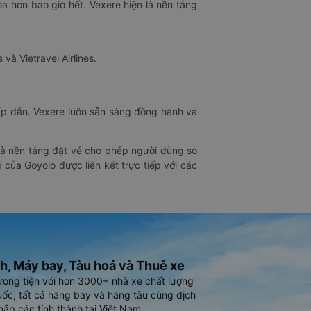
óa hơn bao giờ hết. Vexere hiện là nền tảng
 và Vietravel Airlines.
hấp dẫn. Vexere luôn sẵn sàng đồng hành và
 là nền tảng đặt vé cho phép người dùng so
 của Goyolo được liên kết trực tiếp với các
h, Máy bay, Tàu hoả và Thuê xe
ương tiện với hơn 3000+ nhà xe chất lượng
ốc, tất cả hãng bay và hãng tàu cùng dịch
hắp các tỉnh thành tại Việt Nam.