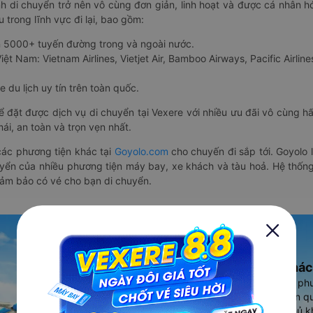
nh di chuyển trở nên vô cùng đơn giản, linh hoạt và được cá nhân h
 trong lĩnh vực đi lại, bao gồm:
n 5000+ tuyến đường trong và ngoài nước.
ệt Nam: Vietnam Airlines, Vietjet Air, Bamboo Airways, Pacific Airlines
 du lịch uy tín trên toàn quốc.
thể đặt được dịch vụ di chuyển tại Vexere với nhiều ưu đãi vô cùng 
i, an toàn và trọn vẹn nhất.
ác phương tiện khác tại
Goyolo.com
cho chuyến đi sắp tới. Goyolo
huyển của nhiều phương tiện máy bay, xe khách và tàu hoả. Hệ thống
đảm bảo có vé cho bạn di chuyển.
Ứng dụng đặt vé Xe khác
Vexere - ứng dụng đặt vé đa ph
cao, 5000+ tuyến đường toàn qu
vụ thuê xe máy, xe du lịch phủ k