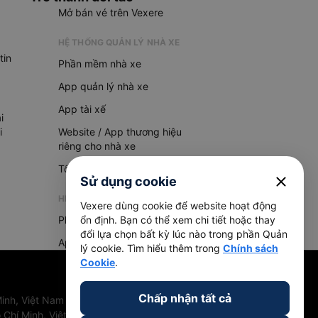
Mở bán vé trên Vexere
HỆ THỐNG QUẢN LÝ NHÀ XE
tin
Phần mềm nhà xe
App quản lý nhà xe
App tài xế
i
i
Website / App thương hiệu
riêng cho nhà xe
Tổng đài AI
close
Sử dụng cookie
HỆ THỐNG QUẢN LÝ HÀNG HOÁ
Vexere dùng cookie để website hoạt động
Phần mềm quản lý hàng hoá
ổn định. Bạn có thể xem chi tiết hoặc thay
đổi lựa chọn bất kỳ lúc nào trong phần Quản
App quản lý hàng hoá
lý cookie. Tìm hiểu thêm trong
Chính sách
Cookie
.
Chấp nhận tất cả
inh, Việt Nam
 Chí Minh, Việt Nam