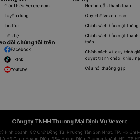
Giới Thiệu Vexere.com
Hướng dẫn thanh toán
Tuyển dụng
Quy chế Vexere.com
Tin tức
Chính sách bảo mật thông 
Liên hệ
Chính sách bảo mật thanh
eo dõi chúng tôi trên
toán
Facebook
Chính sách và quy trình giả
quyết tranh chấp, khiếu nạ
Tiktok
Câu hỏi thường gặp
Youtube
Công ty TNHH Thương Mại Dịch Vụ Vexere
 ký kinh doanh: 8C Chữ Đồng Tử, Phường Tân Sơn Nhất, TP. Hồ Chí M
nhà H3 Circo Hoàng Diệu, 384 Hoàng Diệu, Phường Khánh Hội, TP Hồ