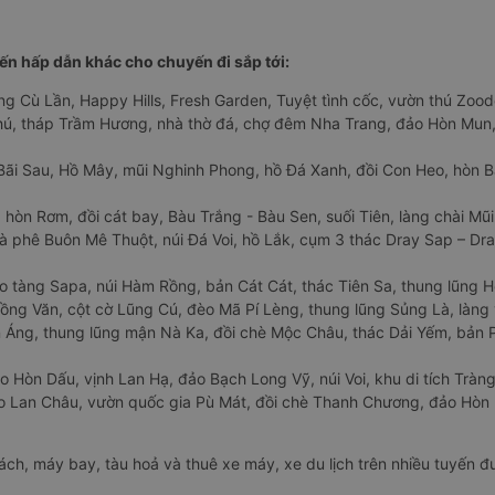
n hấp dẫn khác cho chuyến đi sắp tới:
ng Cù Lần, Happy Hills, Fresh Garden, Tuyệt tình cốc, vườn thú Zoodo
Phú, tháp Trầm Hương, nhà thờ đá, chợ đêm Nha Trang, đảo Hòn Mun,
Bãi Sau, Hồ Mây, mũi Nghinh Phong, hồ Đá Xanh, đồi Con Heo, hòn B
 hòn Rơm, đồi cát bay, Bàu Trắng - Bàu Sen, suối Tiên, làng chài Mũi
à phê Buôn Mê Thuột, núi Đá Voi, hồ Lắk, cụm 3 thác Dray Sap – Dra
o tàng Sapa, núi Hàm Rồng, bản Cát Cát, thác Tiên Sa, thung lũng 
ng Văn, cột cờ Lũng Cú, đèo Mã Pí Lèng, thung lũng Sủng Là, làng 
Áng, thung lũng mận Nà Ka, đồi chè Mộc Châu, thác Dải Yếm, bản P
o Hòn Dấu, vịnh Lan Hạ, đảo Bạch Long Vỹ, núi Voi, khu di tích Tràng
ảo Lan Châu, vườn quốc gia Pù Mát, đồi chè Thanh Chương, đảo Hò
hách, máy bay, tàu hoả và thuê xe máy, xe du lịch trên nhiều tuyến 