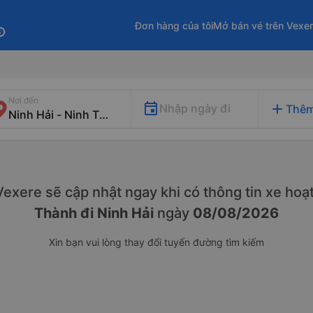
Đơn hàng của tôi
Mở bán vé trên Vexe
fo
Nơi đến
add
Nhập ngày đi
Thêm
. Vexere sẽ cập nhật ngay khi có thông tin xe
hoạt
Thành đi Ninh Hải
ngày
08/08/2026
Xin bạn vui lòng thay đổi tuyến đường tìm kiếm