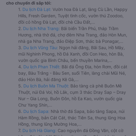
cho chuyến đi sắp tới:
1.
Du lịch Đà Lạt:
Vườn hoa Đà Lạt, làng Cù Lần, Happy
Hills, Fresh Garden, Tuyệt tình cốc, vườn thú Zoodoo,
đồi cỏ hồng Đà Lạt, đồi chè Cầu Đất,...
2.
Du lịch Nha Trang:
Bãi biển Trần Phú, tháp Trầm
Hương, nhà thờ đá, chợ đêm Nha Trang, đảo Hòn Mun,
nhà ga Nha Trang, đảo Điệp Sơn, thác bà Ponagar,...
3.
Du lịch Vũng Tàu:
Ngọn hải đăng, Bãi Sau, Hồ Mây,
mũi Nghinh Phong, hồ Đá Xanh, đồi Con Heo, hòn Bà,
vườn quốc gia Bình Châu, bến thuyền Marina,...
4.
Du lịch Phan Thiết:
Bãi đá Ông Địa, hòn Rơm, đồi cát
bay, Bàu Trắng - Bàu Sen, suối Tiên, làng chài Mũi Né,
đảo Hòn Bà, hải đăng Kê Gà,...
5.
Du lịch Buôn Ma Thuột:
Bảo tàng cà phê Buôn Mê
Thuột, núi Đá Voi, hồ Lắk, cụm 3 thác Dray Sap – Dray
Nur – Gia Long, Buôn Đôn, hồ Ea Kao, vườn quốc gia
Chư Yang Shin,...
6.
Du lịch Sapa:
Nhà thờ đá Sapa, bảo tàng Sapa, núi
Hàm Rồng, bản Cát Cát, thác Tiên Sa, thung lũng Hoa
Hồng, thung lũng Mường Hoa,...
7.
Du lịch Hà Giang:
Cao nguyên đá Đồng Văn, cột cờ