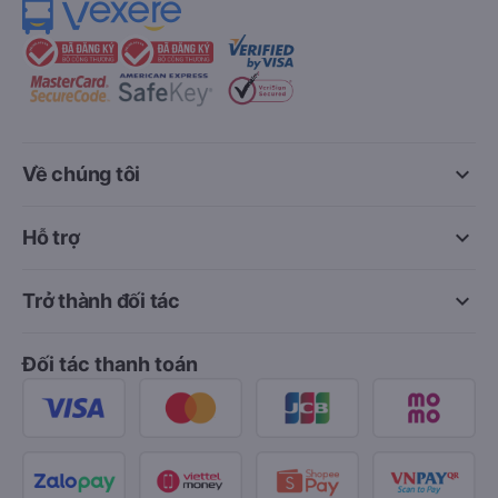
keyboard_arrow_down
Về chúng tôi
keyboard_arrow_down
Hỗ trợ
keyboard_arrow_down
Trở thành đối tác
Đối tác thanh toán