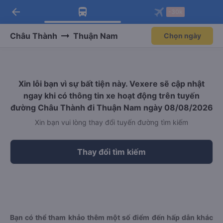
arrow_back
Tải app Vexere ngay!
Tải app Vexere
-30k
Mở app
Mở app
Nhận ưu đãi thành viên độc
-30k/ghế khi đặt vé máy bay qua
quyền
app
Châu Thành
Thuận Nam
Chọn ngày
Xin lỗi bạn vì sự bất tiện này. Vexere sẽ cập nhật
ngay khi có thông tin xe hoạt động trên tuyến
đường Châu Thành đi Thuận Nam ngày 08/08/2026
Xin bạn vui lòng thay đổi tuyến đường tìm kiếm
Thay đổi tìm kiếm
Bạn có thể tham khảo thêm một số điểm đến hấp dẫn khác