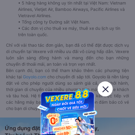
• 5 hãng hàng không uy tín nhất tại Việt Nam: Vietnam
Airlines, Vietjet Air, Bamboo Airways, Pacific Airlines và
Vietravel Airlines.
• Tổng công ty Đường sắt Việt Nam.
• Các đơn vị cho thuê xe máy, thuê xe du lịch uy tín
trên toàn quốc.
Chỉ với vài thao tác đơn giản, bạn đã có thể đặt được dịch vụ
di chuyển tại Vexere với nhiều ưu đãi vô cùng hấp dẫn. Vexere
luôn sẵn sàng đồng hành và mang đến cho bạn những
chuyến đi thoải mái, an toàn và trọn vẹn nhất.
Bên cạnh đó, bạn có thể tham khảo thêm các phương tiện
khác tại
Goyolo.com
cho chuyến đi sắp tới. Goyolo là nền tảng
đặt vé cho phép người dùng so sánh giá cả, giờ khởi hành,
thời gian di chuyển của nhiều phương tiện máy bay, xe khách
và tàu hoả. Hệ thống của Goyolo được liên kết trực tiếp với
các hãng máy bay, xe khách và tàu hoả, luôn đảm bảo có vé
cho bạn di chuyển.
Ứng dụng đặt vé Xe khách, Máy bay,