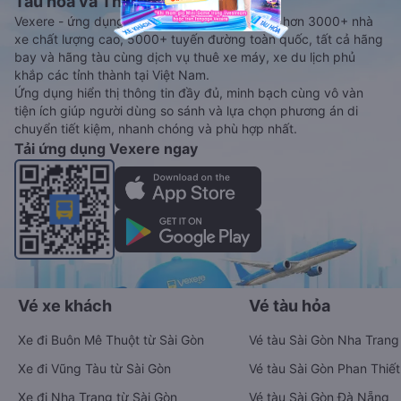
Tàu hoả và Thuê xe
Vexere - ứng dụng đặt vé đa phương tiện với hơn 3000+ nhà
xe chất lượng cao, 5000+ tuyến đường toàn quốc, tất cả hãng
bay và hãng tàu cùng dịch vụ thuê xe máy, xe du lịch phủ
khắp các tỉnh thành tại Việt Nam.
Ứng dụng hiển thị thông tin đầy đủ, minh bạch cùng vô vàn
tiện ích giúp người dùng so sánh và lựa chọn phương án di
chuyển tiết kiệm, nhanh chóng và phù hợp nhất.
Tải ứng dụng Vexere ngay
Vé xe khách
Vé tàu hỏa
Xe đi Buôn Mê Thuột từ Sài Gòn
Vé tàu Sài Gòn Nha Trang
Xe đi Vũng Tàu từ Sài Gòn
Vé tàu Sài Gòn Phan Thiết
Xe đi Nha Trang từ Sài Gòn
Vé tàu Sài Gòn Đà Nẵng