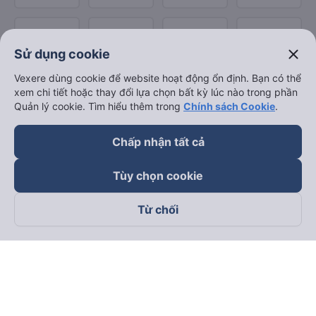
close
Sử dụng cookie
Vexere dùng cookie để website hoạt động ổn định. Bạn có thể
xem chi tiết hoặc thay đổi lựa chọn bất kỳ lúc nào trong phần
Quản lý cookie. Tìm hiểu thêm trong
Chính sách Cookie
.
Chấp nhận tất cả
Tùy chọn cookie
Từ chối
Theo dõi chúng tôi trên
Facebook
Tiktok
Youtube
Công ty TNHH Thương Mại Dịch Vụ Vexere