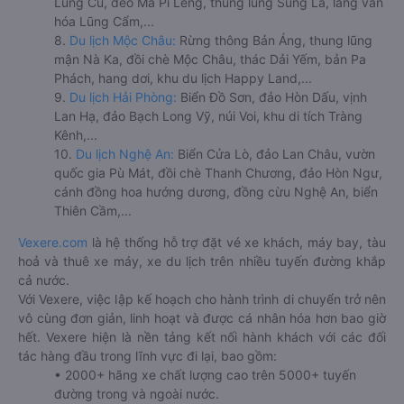
Lũng Cú, đèo Mã Pí Lèng, thung lũng Sủng Là, làng văn
hóa Lũng Cẩm,...
8.
Du lịch Mộc Châu:
Rừng thông Bản Áng, thung lũng
mận Nà Ka, đồi chè Mộc Châu, thác Dải Yếm, bản Pa
Phách, hang dơi, khu du lịch Happy Land,...
9.
Du lịch Hải Phòng:
Biển Đồ Sơn, đảo Hòn Dấu, vịnh
Lan Hạ, đảo Bạch Long Vỹ, núi Voi, khu di tích Tràng
Kênh,...
10.
Du lịch Nghệ An:
Biển Cửa Lò, đảo Lan Châu, vườn
quốc gia Pù Mát, đồi chè Thanh Chương, đảo Hòn Ngư,
cánh đồng hoa hướng dương, đồng cừu Nghệ An, biển
Thiên Cầm,...
Vexere.com
là hệ thống hỗ trợ đặt vé xe khách, máy bay, tàu
hoả và thuê xe máy, xe du lịch trên nhiều tuyến đường khắp
cả nước.
Với Vexere, việc lập kế hoạch cho hành trình di chuyển trở nên
vô cùng đơn giản, linh hoạt và được cá nhân hóa hơn bao giờ
hết. Vexere hiện là nền tảng kết nối hành khách với các đối
tác hàng đầu trong lĩnh vực đi lại, bao gồm:
• 2000+ hãng xe chất lượng cao trên 5000+ tuyến
đường trong và ngoài nước.