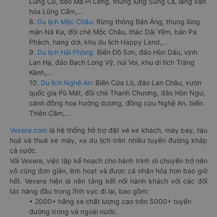
Lũng Cú, đèo Mã Pí Lèng, thung lũng Sủng Là, làng văn
hóa Lũng Cẩm,...
8.
Du lịch Mộc Châu:
Rừng thông Bản Áng, thung lũng
mận Nà Ka, đồi chè Mộc Châu, thác Dải Yếm, bản Pa
Phách, hang dơi, khu du lịch Happy Land,...
9.
Du lịch Hải Phòng:
Biển Đồ Sơn, đảo Hòn Dấu, vịnh
Lan Hạ, đảo Bạch Long Vỹ, núi Voi, khu di tích Tràng
Kênh,...
10.
Du lịch Nghệ An:
Biển Cửa Lò, đảo Lan Châu, vườn
quốc gia Pù Mát, đồi chè Thanh Chương, đảo Hòn Ngư,
cánh đồng hoa hướng dương, đồng cừu Nghệ An, biển
Thiên Cầm,...
Vexere.com
là hệ thống hỗ trợ đặt vé xe khách, máy bay, tàu
hoả và thuê xe máy, xe du lịch trên nhiều tuyến đường khắp
cả nước.
Với Vexere, việc lập kế hoạch cho hành trình di chuyển trở nên
vô cùng đơn giản, linh hoạt và được cá nhân hóa hơn bao giờ
hết. Vexere hiện là nền tảng kết nối hành khách với các đối
tác hàng đầu trong lĩnh vực đi lại, bao gồm:
• 2000+ hãng xe chất lượng cao trên 5000+ tuyến
đường trong và ngoài nước.