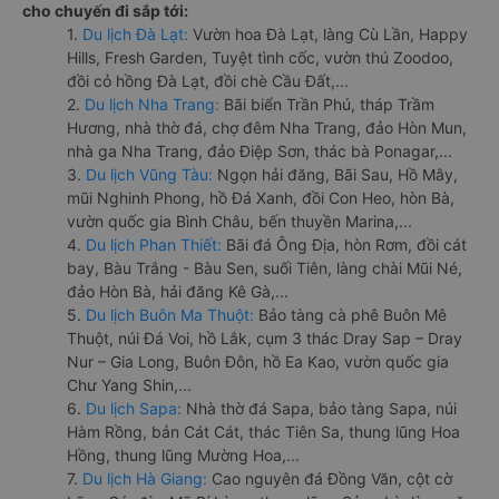
cho chuyến đi sắp tới:
1.
Du lịch Đà Lạt:
Vườn hoa Đà Lạt, làng Cù Lần, Happy
Hills, Fresh Garden, Tuyệt tình cốc, vườn thú Zoodoo,
đồi cỏ hồng Đà Lạt, đồi chè Cầu Đất,...
2.
Du lịch Nha Trang:
Bãi biển Trần Phú, tháp Trầm
Hương, nhà thờ đá, chợ đêm Nha Trang, đảo Hòn Mun,
nhà ga Nha Trang, đảo Điệp Sơn, thác bà Ponagar,...
3.
Du lịch Vũng Tàu:
Ngọn hải đăng, Bãi Sau, Hồ Mây,
mũi Nghinh Phong, hồ Đá Xanh, đồi Con Heo, hòn Bà,
vườn quốc gia Bình Châu, bến thuyền Marina,...
4.
Du lịch Phan Thiết:
Bãi đá Ông Địa, hòn Rơm, đồi cát
bay, Bàu Trắng - Bàu Sen, suối Tiên, làng chài Mũi Né,
đảo Hòn Bà, hải đăng Kê Gà,...
5.
Du lịch Buôn Ma Thuột:
Bảo tàng cà phê Buôn Mê
Thuột, núi Đá Voi, hồ Lắk, cụm 3 thác Dray Sap – Dray
Nur – Gia Long, Buôn Đôn, hồ Ea Kao, vườn quốc gia
Chư Yang Shin,...
6.
Du lịch Sapa:
Nhà thờ đá Sapa, bảo tàng Sapa, núi
Hàm Rồng, bản Cát Cát, thác Tiên Sa, thung lũng Hoa
Hồng, thung lũng Mường Hoa,...
7.
Du lịch Hà Giang:
Cao nguyên đá Đồng Văn, cột cờ