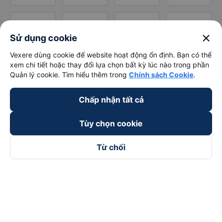
close
Sử dụng cookie
Vexere dùng cookie để website hoạt động ổn định. Bạn có thể
xem chi tiết hoặc thay đổi lựa chọn bất kỳ lúc nào trong phần
Quản lý cookie. Tìm hiểu thêm trong
Chính sách Cookie
.
Chấp nhận tất cả
Tùy chọn cookie
Từ chối
Theo dõi chúng tôi trên
Facebook
Tiktok
Youtube
Công ty TNHH Thương Mại Dịch Vụ Vexere