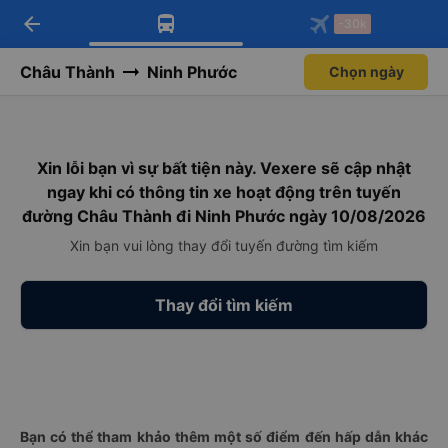
arrow_back
Tải app Vexere ngay!
Tải app Vexere
-30k
Mở app
Mở app
Nhận ưu đãi thành viên độc
-30k/ghế khi đặt vé máy bay qua
quyền
app
Châu Thành
Ninh Phước
Chọn ngày
Xin lỗi bạn vì sự bất tiện này. Vexere sẽ cập nhật
ngay khi có thông tin xe hoạt động trên tuyến
đường Châu Thành đi Ninh Phước ngày 10/08/2026
Xin bạn vui lòng thay đổi tuyến đường tìm kiếm
Thay đổi tìm kiếm
Bạn có thể tham khảo thêm một số điểm đến hấp dẫn khác