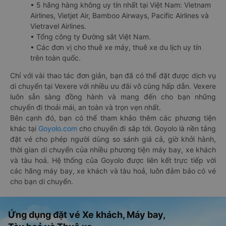
• 5 hãng hàng không uy tín nhất tại Việt Nam: Vietnam
Airlines, Vietjet Air, Bamboo Airways, Pacific Airlines và
Vietravel Airlines.
• Tổng công ty Đường sắt Việt Nam.
• Các đơn vị cho thuê xe máy, thuê xe du lịch uy tín
trên toàn quốc.
Chỉ với vài thao tác đơn giản, bạn đã có thể đặt được dịch vụ
di chuyển tại Vexere với nhiều ưu đãi vô cùng hấp dẫn. Vexere
luôn sẵn sàng đồng hành và mang đến cho bạn những
chuyến đi thoải mái, an toàn và trọn vẹn nhất.
Bên cạnh đó, bạn có thể tham khảo thêm các phương tiện
khác tại
Goyolo.com
cho chuyến đi sắp tới. Goyolo là nền tảng
đặt vé cho phép người dùng so sánh giá cả, giờ khởi hành,
thời gian di chuyển của nhiều phương tiện máy bay, xe khách
và tàu hoả. Hệ thống của Goyolo được liên kết trực tiếp với
các hãng máy bay, xe khách và tàu hoả, luôn đảm bảo có vé
cho bạn di chuyển.
Ứng dụng đặt vé Xe khách, Máy bay,