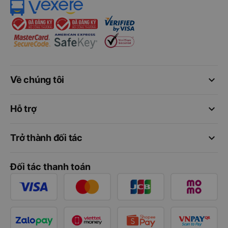
keyboard_arrow_down
Về chúng tôi
keyboard_arrow_down
Hỗ trợ
keyboard_arrow_down
Trở thành đối tác
Đối tác thanh toán